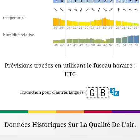
7
4
2
1
1
1
1
3
3
2
2
3
5
6
température
30°
26°
24°
22°
21°
20°
22°
26°
32°
25°
23°
21°
19°
17°
humidité relative
36
42
47
49
49
51
50
44
32
52
59
64
75
78
Prévisions tracées en utilisant le fuseau horaire :
UTC
🇬🇧
Traduction pour d'autres langues :
Données Historiques Sur La Qualité De L'air.