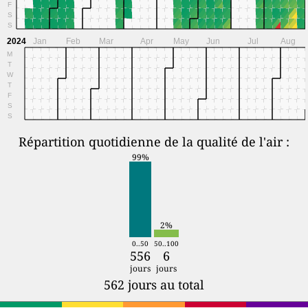
F
S
S
2024
Jan
Feb
Mar
Apr
May
Jun
Jul
Aug
M
T
W
T
F
S
S
Répartition quotidienne de la qualité de l'air :
99%
2%
0..50
50..100
556
6
jours
jours
562 jours au total