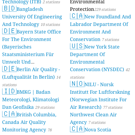
Technology (ITB)
Environmental
2 stations
🇧🇩
Bangladesh
Protection
229 stations
🇨🇦
University Of Engineering
New Foundland And
And Technology
Labrador Department Of
10 stations
🇩🇪
Bayern State Office
Environment And
For The Environment
Conservation
7 stations
🇺🇸
(Bayerisches
New York State
Staatsministerium Für
Department Of
Umwelt Und
Environmental
🇩🇪
Berlin Air Quality -
Verbraucherschutz) - LfU
Conservation (NYSDEC)
42
(Luftqualität In Berlin)
46 stations
14
stations
🇳🇴
NILU - Norsk
stations
🇮🇩
BMKG | Badan
Institutt For Luftforskning
Meteorologi, Klimatologi
(Norwegian Institute For
Dan Geofisika
Air Research)
29 stations
77 stations
🇨🇦
British Columbia,
Northwest Clean Air
Canada Air Quality
Agency
7 stations
🇨🇦
Monitoring Agency
Nova Scotia
78