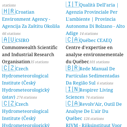
🇮🇹
Qualità Dell’aria |
stations
🇭🇷
Croatian
Agenzia Provinciale Per
Environment Agency -
L'ambiente | Provincia
Agencija Za Zaštitu Okoliša
Autonoma Di Bolzano - Alto
Adige
66 stations
14 stations
🇦🇺
🇨🇦
CSIRO
Québec CEAEQ
Commonwealth Scientific
Centre d'expertise en
and Industrial Research
analyse environnementale
Organisation
du Québec
35 stations
101 stations
🇨🇿
🇧🇷
Czech
Rede Manual De
Hydrometeorological
Partículas Sedimentadas
Institute (Český
Da Região Sul
6 stations
🇮🇳
Hydrometeorologický
Respirer Living
ústav)
Sciences
274 stations
74 stations
🇨🇿
🇨🇦
Czech
Revolv'Air, Outil De
Hydrometeorological
Analyse De L'air Du
Institute (Český
Québec
126 stations
Hydrometeorologický
RIVM - Rijksinstituut Voor