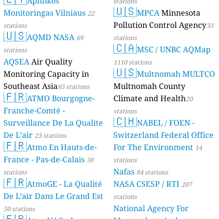
Aplinkos
stations
🇺🇸
Monitoringas Vilniaus
MPCA
Minnesota
22
Pollution Control Agency
stations
33
🇺🇸
AQMD NASA
69
stations
🇨🇦
MSC / UNBC AQMap
stations
AQSEA
Air Quality
1110 stations
🇺🇸
Monitoring Capacity in
Multnomah MULTCO
Southeast Asia
Multnomah County
85 stations
🇫🇷
ATMO Bourgogne-
Climate and Health
20
Franche-Comté -
stations
🇨🇭
Surveillance De La Qualite
NABEL / FOEN -
De L’air
Switzerland Federal Office
23 stations
🇫🇷
Atmo En Hauts-de-
For The Environment
14
France - Pas-de-Calais
38
stations
Nafas
stations
84 stations
🇫🇷
AtmoGE - La Qualité
NASA CSESP / RTI
207
De L’air Dans Le Grand Est
stations
National Agency For
50 stations
🇫🇷