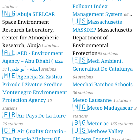
Polluant Index
stations
🇳🇬
Abuja SERLCAR
Management System
66
🇺🇸
Space Environment
Massachusetts
stations
Research Laboratory,
MASSDEP
Massachusetts
Center for Atmospheric
Department of
Research, Abuja
Environmental
1 stations
🇦🇪
AED - Environment
Protection
98 stations
🇪🇸
Agency – Abu Dhabi ( هيئة
Medi Ambient.
البيئة - أبو ظبي)
Generalitat De Catalunya
57 stations
🇲🇪
Agencija Za Zaštitu
64 stations
Prirode I životne Sredine -
Meechai Bamboo Schools
Montenegro Environement
36 stations
Protection Agency
Meteo Lausanne
10
1 stations
🇲🇬
Meteo Madagascar
stations
9
🇫🇷
Air Pays De La Loire
stations
🇧🇬
Meter.ac
26 stations
165 stations
🇨🇦
🇺🇸
Air Quality Ontario -
Methow Valley
The Ontario Ministry Of
Citizens Council
38 stations