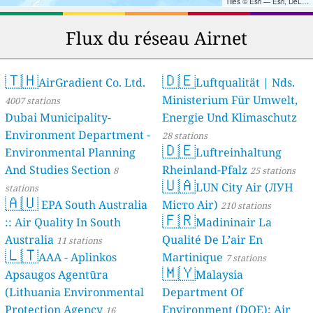
Tiles © Esri — Esri, DeLorme, NAVTEQ, TomTom, Intermap, iPC, USGS, FAO, NPS, NRCAN, GeoBase, Kadaster NL, Ordnance Survey, Esri Japan, METI, Esri China (Hong Kong), and the GIS User Community
Flux du réseau Airnet
🇹🇭
🇩🇪
AirGradient Co. Ltd.
Luftqualität | Nds.
Ministerium Für Umwelt,
4007 stations
Dubai Municipality-
Energie Und Klimaschutz
Environment Department -
28 stations
🇩🇪
Environmental Planning
Luftreinhaltung
And Studies Section
Rheinland-Pfalz
8
25 stations
🇺🇦
LUN City Air (ЛУН
stations
🇦🇺
EPA South Australia
Місто Air)
210 stations
🇫🇷
:: Air Quality In South
Madininair La
Australia
Qualité De L’air En
11 stations
🇱🇹
AAA - Aplinkos
Martinique
7 stations
🇲🇾
Apsaugos Agentūra
Malaysia
(Lithuania Environmental
Department Of
Protection Agency
Environment (DOE); Air
16