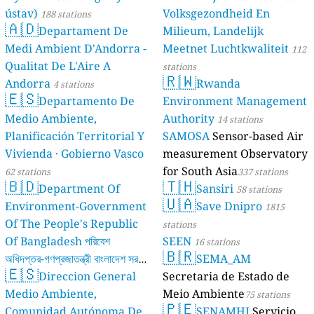
ústav)
Volksgezondheid En
188 stations
🇦🇩
Departament De
Milieum, Landelijk
Medi Ambient D'Andorra -
Meetnet Luchtkwaliteit
112
Qualitat De L'Aire A
stations
🇷🇼
Andorra
Rwanda
4 stations
🇪🇸
Departamento De
Environment Management
Medio Ambiente,
Authority
14 stations
Planificación Territorial Y
SAMOSA
Sensor-based Air
Vivienda · Gobierno Vasco
measurement Observatory
for South Asia
62 stations
337 stations
🇧🇩
🇹🇭
Department Of
Sansiri
58 stations
🇺🇦
Environment-Government
Save Dnipro
1815
Of The People's Republic
stations
Of Bangladesh পরিবেশ
SEEN
16 stations
🇧🇷
অধিদপ্তর-গণপ্রজাতন্ত্রী বাংলাদেশ সরকার
SEMA_AM
🇪🇸
Direccion General
Secretaria de Estado de
17 stations
Medio Ambiente,
Meio Ambiente
75 stations
🇵🇪
Comunidad Autónoma De
SENAMHI
Servicio