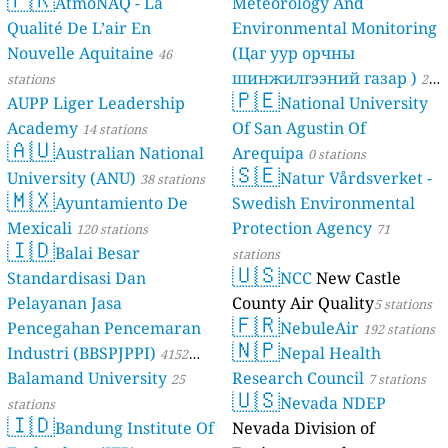
AtmoNAQ - La
Meteorology And
Qualité De L’air En
Environmental Monitoring
Nouvelle Aquitaine
(Цаг уур орчны
46
шинжилгээний газар )
stations
21
🇵🇪
AUPP Liger Leadership
National University
stations
Academy
Of San Agustin Of
14 stations
🇦🇺
Australian National
Arequipa
0 stations
🇸🇪
University (ANU)
Natur Vårdsverket -
38 stations
🇲🇽
Ayuntamiento De
Swedish Environmental
Mexicali
Protection Agency
120 stations
71
🇮🇩
Balai Besar
stations
🇺🇸
Standardisasi Dan
NCC
New Castle
Pelayanan Jasa
County Air Quality
5 stations
🇫🇷
Pencegahan Pencemaran
NebuleAir
192 stations
🇳🇵
Industri (BBSPJPPI)
Nepal Health
4152
Balamand University
Research Council
stations
25
7 stations
🇺🇸
Nevada NDEP
stations
🇮🇩
Bandung Institute Of
Nevada Division of