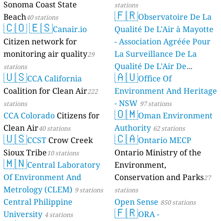
Sonoma Coast State
stations
🇫🇷
Beach
Observatoire De La
40 stations
🇨🇴
🇪🇸
Canair.io
Qualité De L'Air à Mayotte
Citizen network for
- Association Agréée Pour
monitoring air quality
La Surveillance De La
29
Qualité De L'Air De
stations
🇺🇸
🇦🇺
CCA California
Mayotte
Office Of
4 stations
Coalition for Clean Air
Environment And Heritage
222
- NSW
stations
97 stations
🇴🇲
CCA Colorado
Citizens for
Oman Environment
Clean Air
Authority
40 stations
62 stations
🇺🇸
🇨🇦
CCST
Crow Creek
Ontario MECP
Sioux Tribe
Ontario Ministry of the
10 stations
🇲🇳
Central Laboratory
Environment,
Of Environment And
Conservation and Parks
27
Metrology (CLEM)
9 stations
stations
Central Philippine
Open Sense
850 stations
🇫🇷
University
ORA -
4 stations