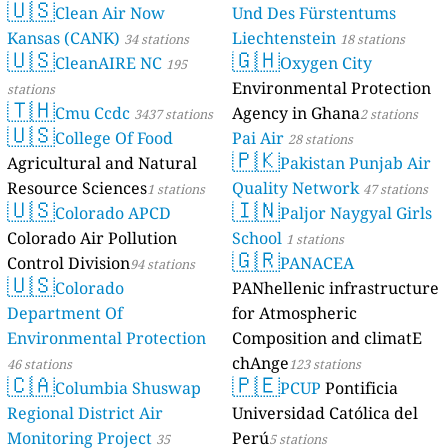
🇺🇸
Clean Air Now
Und Des Fürstentums
Kansas (CANK)
Liechtenstein
34 stations
18 stations
🇺🇸
🇬🇭
CleanAIRE NC
Oxygen City
195
Environmental Protection
stations
🇹🇭
Cmu Ccdc
Agency in Ghana
3437 stations
2 stations
🇺🇸
College Of Food
Pai Air
28 stations
🇵🇰
Agricultural and Natural
Pakistan Punjab Air
Resource Sciences
Quality Network
1 stations
47 stations
🇺🇸
🇮🇳
Colorado APCD
Paljor Naygyal Girls
Colorado Air Pollution
School
1 stations
🇬🇷
Control Division
PANACEA
94 stations
🇺🇸
Colorado
PANhellenic infrastructure
Department Of
for Atmospheric
Environmental Protection
Composition and climatE
chAnge
46 stations
123 stations
🇨🇦
🇵🇪
Columbia Shuswap
PCUP
Pontificia
Regional District Air
Universidad Católica del
Monitoring Project
Perú
35
5 stations