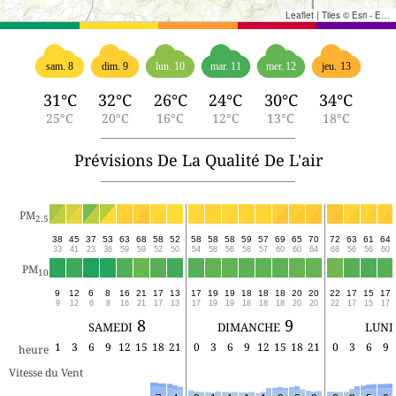
Leaflet
|
Tiles © Esri - Esri, DeLorme, NAVTEQ, TomTom, Intermap, iPC, USGS, FAO, NPS, NRCAN, GeoBase, Kadaster NL, Ordnance Survey, Esri Japan, METI, Esri China (Hong Kong), and the GIS User Community
sam. 8
dim. 9
lun. 10
mar. 11
mer. 12
jeu. 13
31°C
32°C
26°C
24°C
30°C
34°C
25°C
20°C
16°C
12°C
13°C
18°C
Prévisions De La Qualité De L'air
PM
2.5
38
45
37
53
63
68
58
52
58
58
58
59
57
69
65
70
72
63
61
64
33
41
23
36
59
59
52
50
54
58
56
58
57
60
60
64
68
56
56
60
PM
10
9
12
6
8
16
21
17
13
17
19
19
18
18
18
20
20
22
17
15
17
9
12
6
8
16
21
17
13
17
19
19
18
18
18
20
20
22
17
15
17
samedi 8
dimanche 9
lund
1
3
6
9
12
15
18
21
0
3
6
9
12
15
18
21
0
3
6
9
heure
Vitesse du Vent