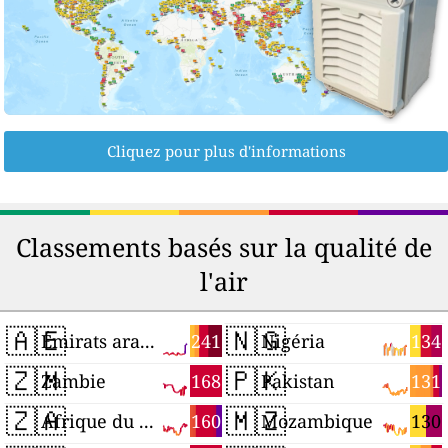
Cliquez pour plus d'informations
Classements basés sur la qualité de
l'air
🇦🇪
🇳🇬
241
134
Émirats arabes unis
Nigéria
🇿🇲
🇵🇰
168
131
Zambie
Pakistan
🇿🇦
🇲🇿
160
130
Afrique du Sud
Mozambique