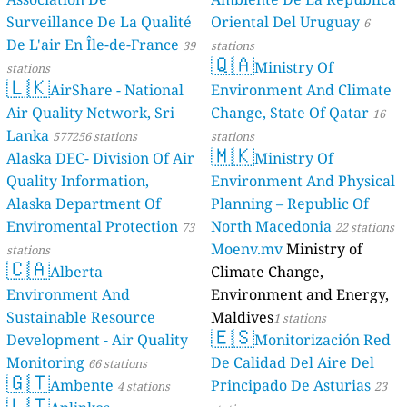
Surveillance De La Qualité
Oriental Del Uruguay
6
De L'air En Île-de-France
39
stations
🇶🇦
Ministry Of
stations
🇱🇰
AirShare - National
Environment And Climate
Air Quality Network, Sri
Change, State Of Qatar
16
Lanka
577256 stations
stations
🇲🇰
Alaska DEC- Division Of Air
Ministry Of
Quality Information,
Environment And Physical
Alaska Department Of
Planning – Republic Of
Enviromental Protection
North Macedonia
73
22 stations
Moenv.mv
Ministry of
stations
🇨🇦
Alberta
Climate Change,
Environment And
Environment and Energy,
Sustainable Resource
Maldives
1 stations
🇪🇸
Development - Air Quality
Monitorización Red
Monitoring
De Calidad Del Aire Del
66 stations
🇬🇹
Ambente
Principado De Asturias
4 stations
23
🇱🇹