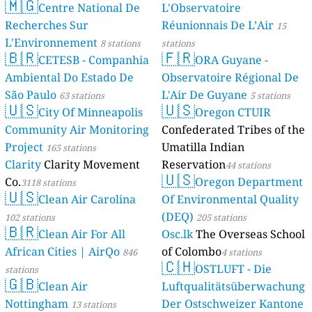
🇲🇬
Centre National De
L'Observatoire
Recherches Sur
Réunionnais De L’Air
15
L'Environnement
8 stations
stations
🇧🇷
🇫🇷
CETESB - Companhia
ORA Guyane -
Ambiental Do Estado De
Observatoire Régional De
São Paulo
L'Air De Guyane
63 stations
5 stations
🇺🇸
🇺🇸
City Of Minneapolis
Oregon CTUIR
Community Air Monitoring
Confederated Tribes of the
Project
Umatilla Indian
165 stations
Clarity
Clarity Movement
Reservation
44 stations
🇺🇸
Co.
Oregon Department
3118 stations
🇺🇸
Clean Air Carolina
Of Environmental Quality
(DEQ)
102 stations
205 stations
🇧🇷
Clean Air For All
Osc.lk
The Overseas School
African Cities | AirQo
of Colombo
846
4 stations
🇨🇭
OSTLUFT - Die
stations
🇬🇧
Clean Air
Luftqualitätsüberwachung
Nottingham
Der Ostschweizer Kantone
13 stations