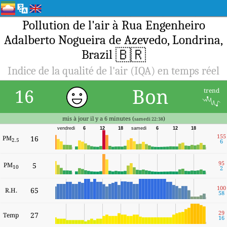
Pollution de l'air à Rua Engenheiro
Adalberto Nogueira de Azevedo, Londrina,
🇧🇷
Brazil
Indice de la qualité de l'air (IQA) en temps réel
Bon
16
trend
mis à jour il y a 6 minutes (
)
samedi 22:38
vendredi
6
12
18
samedi
6
12
18
155
PM
16
2.5
6
95
PM
5
10
2
100
65
R.H.
58
29
27
Temp
16