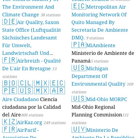
🇪🇨
The Environment And
Metropolitan Air
Climate Change
Monitoring Network Of
38 stations
🇩🇪
Air Quality, Saxon
Quito Managed By
State Office (Luftqualität
Secretaria De Ambiente
Sächsisches Landesamt
DMQ.
9 stations
🇵🇦
Für Umwelt,
MiAmbiente
Landwirtschaft Und
Ministerio de Ambiente de
🇫🇷
Geologie)
Airbreizh - Qualité
Panamá
50 stations
5 stations
🇺🇸
De L'air En Bretagne
Michigan
13
Department Of
stations
🇧🇴
🇨🇱
🇲🇽
🇪🇨
Environmental Quality
109
🇵🇪
🇺🇸
🇲🇽
🇦🇷
stations
🇺🇸
Aire Ciudadano
Ciencia
Mid-Ohio MORPC
ciudadana por la Calidad
Mid-Ohio Regional
del Aire
Planning Commission
806 stations
151
🇰🇿
AirKaz.org
249 stations
stations
🇫🇷
🇺🇾
AirParif -
Ministerio De
Association De
Ambiente De La República