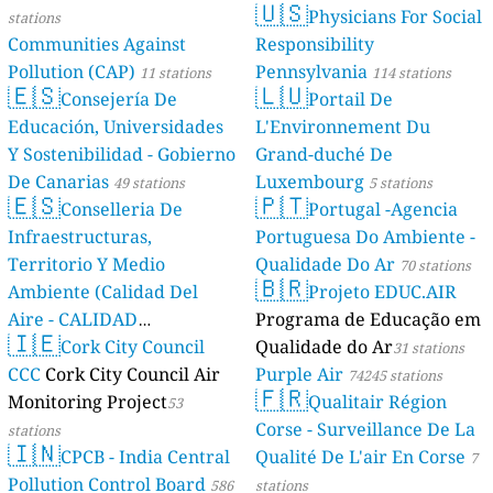
🇺🇸
Physicians For Social
stations
Communities Against
Responsibility
Pollution (CAP)
Pennsylvania
11 stations
114 stations
🇪🇸
🇱🇺
Consejería De
Portail De
Educación, Universidades
L'Environnement Du
Y Sostenibilidad - Gobierno
Grand-duché De
De Canarias
Luxembourg
49 stations
5 stations
🇪🇸
🇵🇹
Conselleria De
Portugal -Agencia
Infraestructuras,
Portuguesa Do Ambiente -
Territorio Y Medio
Qualidade Do Ar
70 stations
🇧🇷
Ambiente (Calidad Del
Projeto EDUC.AIR
Aire - CALIDAD
Programa de Educação em
🇮🇪
AMBIENTAL)
Cork City Council
Qualidade do Ar
23 stations
31 stations
CCC
Cork City Council Air
Purple Air
74245 stations
🇫🇷
Monitoring Project
Qualitair Région
53
Corse - Surveillance De La
stations
🇮🇳
CPCB - India Central
Qualité De L'air En Corse
7
Pollution Control Board
586
stations