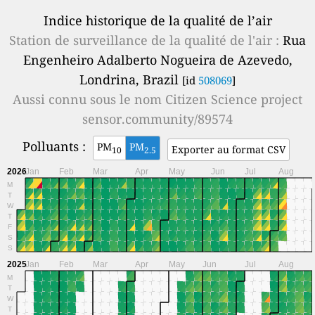
Indice historique de la qualité de l’air
Station de surveillance de la qualité de l'air :
Rua
Engenheiro Adalberto Nogueira de Azevedo,
Londrina, Brazil
[id
508069
]
Aussi connu sous le nom
Citizen Science project
sensor.community/89574
Polluants :
PM
PM
Exporter au format CSV
10
2.5
2026
Jan
Feb
Mar
Apr
May
Jun
Jul
Aug
M
T
W
T
F
S
S
2025
Jan
Feb
Mar
Apr
May
Jun
Jul
Aug
M
T
W
T