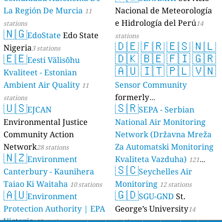
La Región De Murcia
Nacional de Meteorología
11
e Hidrología del Perú
stations
14
🇳🇬
EdoState
Edo State
stations
🇩🇪
🇫🇷
🇪🇸
🇳🇱
Nigeria
3 stations
🇪🇪
🇩🇰
🇧🇪
🇫🇮
🇬🇷
Eesti Välisõhu
🇦🇺
🇮🇹
🇵🇱
🇻🇳
Kvaliteet - Estonian
Ambient Air Quality
Sensor Community
11
formerly
stations
🇺🇸
🇸🇷
EJCAN
luftdaten.info
SEPA - Serbian
35819 stations
Environmental Justice
National Air Monitoring
Community Action
Network (Državna Mreža
Network
Za Automatski Monitoring
28 stations
🇳🇿
Environment
Kvaliteta Vazduha)
121
🇸🇨
Canterbury - Kaunihera
Seychelles Air
stations
Taiao Ki Waitaha
Monitoring
10 stations
12 stations
🇦🇺
🇬🇩
Environment
SGU-GND
St.
Protection Authority | EPA
George’s University
14
Victoria
40 stations
stations