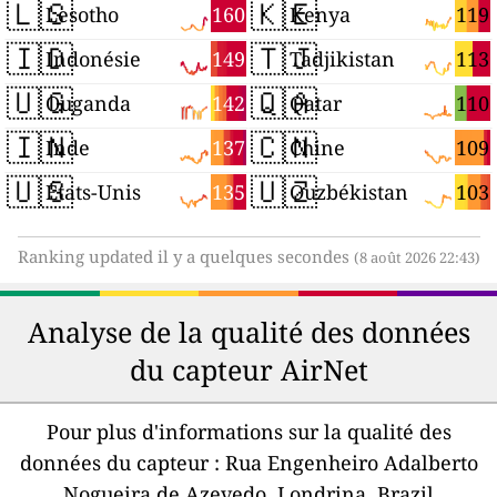
🇱🇸
🇰🇪
160
119
Lesotho
Kenya
🇮🇩
🇹🇯
149
113
Indonésie
Tadjikistan
🇺🇬
🇶🇦
142
110
Ouganda
Qatar
🇮🇳
🇨🇳
137
109
Inde
Chine
🇺🇸
🇺🇿
135
103
États-Unis
Ouzbékistan
Ranking updated il y a quelques secondes
(8 août 2026 22:43)
Analyse de la qualité des données
du capteur AirNet
Pour plus d'informations sur la qualité des
données du capteur :
Rua Engenheiro Adalberto
Nogueira de Azevedo, Londrina, Brazil