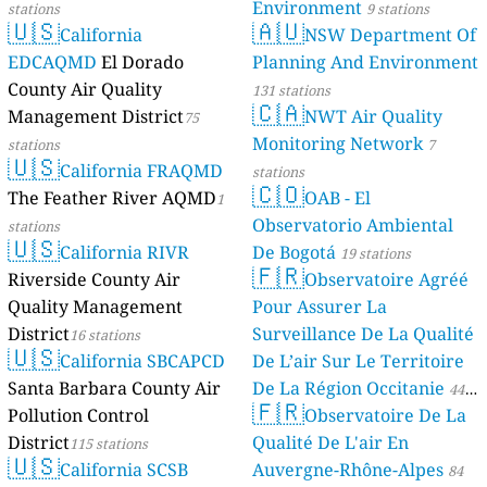
Environment
stations
9 stations
🇺🇸
🇦🇺
California
NSW Department Of
EDCAQMD
El Dorado
Planning And Environment
County Air Quality
131 stations
🇨🇦
Management District
NWT Air Quality
75
Monitoring Network
stations
7
🇺🇸
California FRAQMD
stations
🇨🇴
The Feather River AQMD
OAB - El
1
Observatorio Ambiental
stations
🇺🇸
California RIVR
De Bogotá
19 stations
🇫🇷
Riverside County Air
Observatoire Agréé
Quality Management
Pour Assurer La
District
Surveillance De La Qualité
16 stations
🇺🇸
California SBCAPCD
De L’air Sur Le Territoire
Santa Barbara County Air
De La Région Occitanie
44
🇫🇷
Pollution Control
Observatoire De La
stations
District
Qualité De L'air En
115 stations
🇺🇸
California SCSB
Auvergne-Rhône-Alpes
84