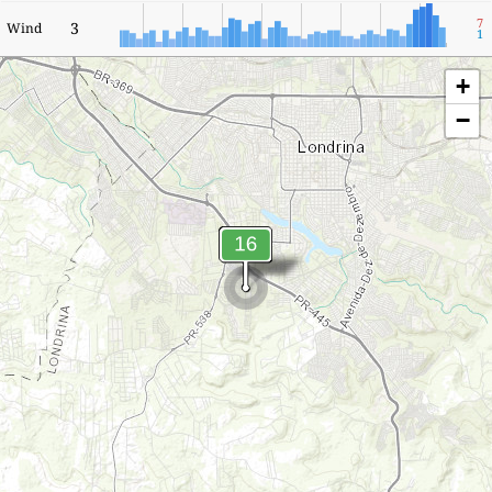
7
3
Wind
1
+
−