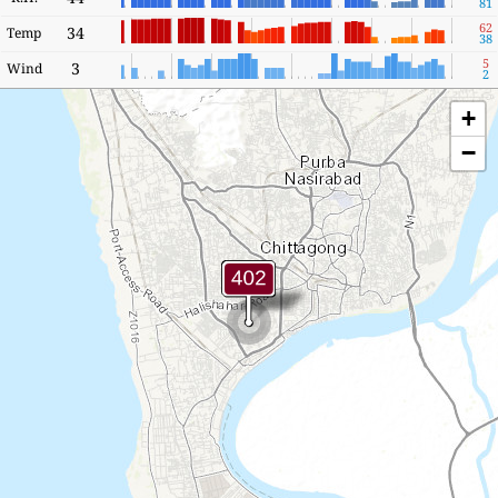
81
62
34
Temp
38
5
3
Wind
2
+
−