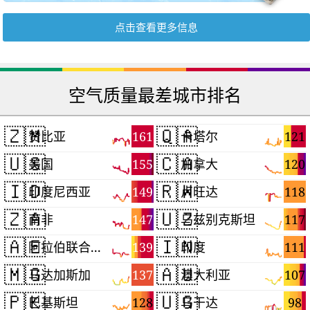
点击查看更多信息
空气质量最差城市排名
🇿🇲
🇶🇦
161
121
赞比亚
卡塔尔
🇺🇸
🇨🇦
155
120
美国
加拿大
🇮🇩
🇷🇼
149
118
印度尼西亚
卢旺达
🇿🇦
🇺🇿
147
117
南非
乌兹别克斯坦
🇦🇪
🇮🇳
139
111
阿拉伯联合酋长国
印度
🇲🇬
🇦🇺
137
107
马达加斯加
澳大利亚
🇵🇰
🇺🇬
128
98
巴基斯坦
乌干达