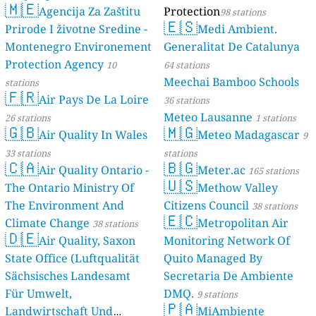
🇲🇪
Agencija Za Zaštitu
Protection
98 stations
🇪🇸
Prirode I životne Sredine -
Medi Ambient.
Montenegro Environement
Generalitat De Catalunya
Protection Agency
10
64 stations
Meechai Bamboo Schools
stations
🇫🇷
Air Pays De La Loire
36 stations
Meteo Lausanne
26 stations
1 stations
🇬🇧
🇲🇬
Air Quality In Wales
Meteo Madagascar
9
33 stations
stations
🇨🇦
🇧🇬
Air Quality Ontario -
Meter.ac
165 stations
🇺🇸
The Ontario Ministry Of
Methow Valley
The Environment And
Citizens Council
38 stations
🇪🇨
Climate Change
Metropolitan Air
38 stations
🇩🇪
Air Quality, Saxon
Monitoring Network Of
State Office (Luftqualität
Quito Managed By
Sächsisches Landesamt
Secretaria De Ambiente
Für Umwelt,
DMQ.
9 stations
🇵🇦
Landwirtschaft Und
MiAmbiente