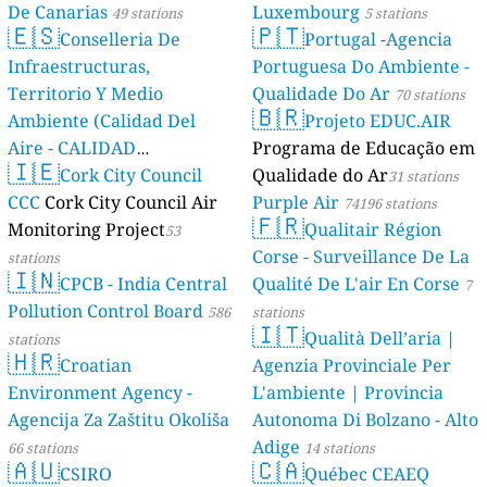
De Canarias
Luxembourg
49 stations
5 stations
🇪🇸
🇵🇹
Conselleria De
Portugal -Agencia
Infraestructuras,
Portuguesa Do Ambiente -
Territorio Y Medio
Qualidade Do Ar
70 stations
🇧🇷
Ambiente (Calidad Del
Projeto EDUC.AIR
Aire - CALIDAD
Programa de Educação em
🇮🇪
AMBIENTAL)
Cork City Council
Qualidade do Ar
23 stations
31 stations
CCC
Cork City Council Air
Purple Air
74196 stations
🇫🇷
Monitoring Project
Qualitair Région
53
Corse - Surveillance De La
stations
🇮🇳
CPCB - India Central
Qualité De L'air En Corse
7
Pollution Control Board
586
stations
🇮🇹
Qualità Dell’aria |
stations
🇭🇷
Croatian
Agenzia Provinciale Per
Environment Agency -
L'ambiente | Provincia
Agencija Za Zaštitu Okoliša
Autonoma Di Bolzano - Alto
Adige
66 stations
14 stations
🇦🇺
🇨🇦
CSIRO
Québec CEAEQ