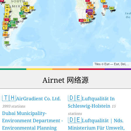
Tiles © Esri — Esri, DeLorme, NAVTEQ, TomTom, Intermap, iPC, USGS, FAO, NPS, NRCAN, GeoBase, Kadaster NL, Ordnance Survey, Esri Japan, METI, Esri China (Hong Kong), and the GIS User Community
Airnet 网络源
🇹🇭
🇩🇪
AirGradient Co. Ltd.
Luftqualität In
Schleswig-Holstein
3993 stations
15
Dubai Municipality-
stations
🇩🇪
Environment Department -
Luftqualität | Nds.
Environmental Planning
Ministerium Für Umwelt,