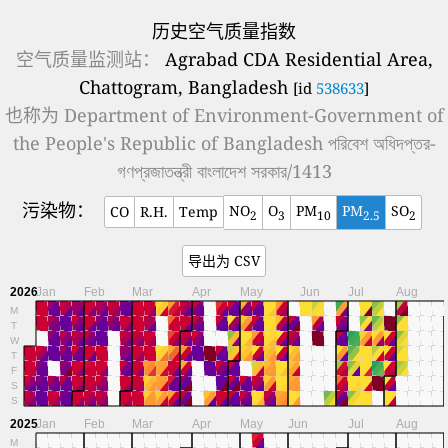
历史空气质量指数
空气质量监测站：
Agrabad CDA Residential Area,
Chattogram, Bangladesh
[id
538633
]
也称为
Department of Environment-Government of
the People's Republic of Bangladesh পরিবেশ অধিদপ্তর-
গণপ্রজাতন্ত্রী বাংলাদেশ সরকার/1413
污染物：
NO
O
PM
PM
SO
CO
R.H.
Temp
2
3
10
2.5
2
导出为 CSV
2026
Jan
Feb
Mar
Apr
May
Jun
Jul
Aug
M
T
W
T
F
S
S
2025
Jan
Feb
Mar
Apr
May
Jun
Jul
Aug
M