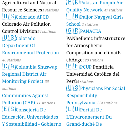
🇵🇰
Agricultural and Natural
Pakistan Punjab Air
Resource Sciences
Quality Network
1 stations
47 stations
🇺🇸
🇮🇳
Colorado APCD
Paljor Naygyal Girls
Colorado Air Pollution
School
1 stations
🇬🇷
Control Division
PANACEA
94 stations
🇺🇸
Colorado
PANhellenic infrastructure
Department Of
for Atmospheric
Environmental Protection
Composition and climatE
chAnge
46 stations
123 stations
🇨🇦
🇵🇪
Columbia Shuswap
PCUP
Pontificia
Regional District Air
Universidad Católica del
Monitoring Project
Perú
35
5 stations
🇺🇸
Physicians For Social
stations
Communities Against
Responsibility
Pollution (CAP)
Pennsylvania
11 stations
114 stations
🇪🇸
🇱🇺
Consejería De
Portail De
Educación, Universidades
L'Environnement Du
Y Sostenibilidad - Gobierno
Grand-duché De