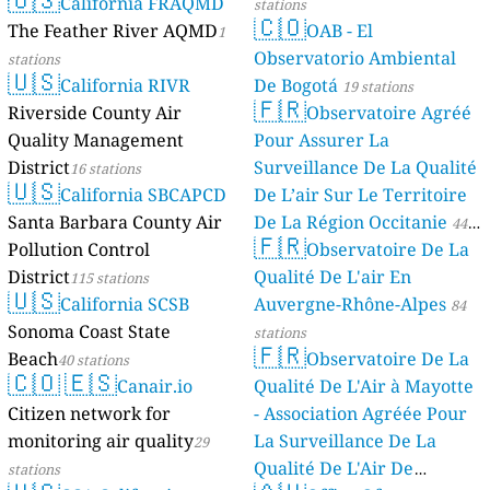
California FRAQMD
stations
🇨🇴
The Feather River AQMD
OAB - El
1
Observatorio Ambiental
stations
🇺🇸
California RIVR
De Bogotá
19 stations
🇫🇷
Riverside County Air
Observatoire Agréé
Quality Management
Pour Assurer La
District
Surveillance De La Qualité
16 stations
🇺🇸
California SBCAPCD
De L’air Sur Le Territoire
Santa Barbara County Air
De La Région Occitanie
44
🇫🇷
Pollution Control
Observatoire De La
stations
District
Qualité De L'air En
115 stations
🇺🇸
California SCSB
Auvergne-Rhône-Alpes
84
Sonoma Coast State
stations
🇫🇷
Beach
Observatoire De La
40 stations
🇨🇴
🇪🇸
Canair.io
Qualité De L'Air à Mayotte
Citizen network for
- Association Agréée Pour
monitoring air quality
La Surveillance De La
29
Qualité De L'Air De
stations