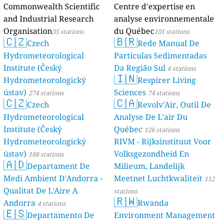
Commonwealth Scientific
Centre d'expertise en
and Industrial Research
analyse environnementale
Organisation
du Québec
35 stations
101 stations
🇨🇿
🇧🇷
Czech
Rede Manual De
Hydrometeorological
Partículas Sedimentadas
Institute (Český
Da Região Sul
6 stations
🇮🇳
Hydrometeorologický
Respirer Living
ústav)
Sciences
274 stations
74 stations
🇨🇿
🇨🇦
Czech
Revolv'Air, Outil De
Hydrometeorological
Analyse De L'air Du
Institute (Český
Québec
126 stations
Hydrometeorologický
RIVM - Rijksinstituut Voor
ústav)
Volksgezondheid En
188 stations
🇦🇩
Departament De
Milieum, Landelijk
Medi Ambient D'Andorra -
Meetnet Luchtkwaliteit
112
Qualitat De L'Aire A
stations
🇷🇼
Andorra
Rwanda
4 stations
🇪🇸
Departamento De
Environment Management