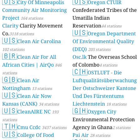
🇺🇸
🇺🇸
City Of Minneapolis
Oregon CTUIR
Community Air Monitoring
Confederated Tribes of the
Project
Umatilla Indian
164 stations
Clarity
Clarity Movement
Reservation
44 stations
🇺🇸
Co.
Oregon Department
3118 stations
🇺🇸
Clean Air Carolina
Of Environmental Quality
(DEQ)
102 stations
205 stations
🇧🇷
Clean Air For All
Osc.lk
The Overseas School
African Cities | AirQo
of Colombo
846
4 stations
🇨🇭
OSTLUFT - Die
stations
🇬🇧
Clean Air
Luftqualitätsüberwachung
Nottingham
Der Ostschweizer Kantone
13 stations
🇺🇸
Clean Air Now
Und Des Fürstentums
Kansas (CANK)
Liechtenstein
34 stations
18 stations
🇺🇸
🇬🇭
CleanAIRE NC
Oxygen City
193
Environmental Protection
stations
🇹🇭
Cmu Ccdc
Agency in Ghana
3437 stations
2 stations
🇺🇸
College Of Food
Pai Air
28 stations