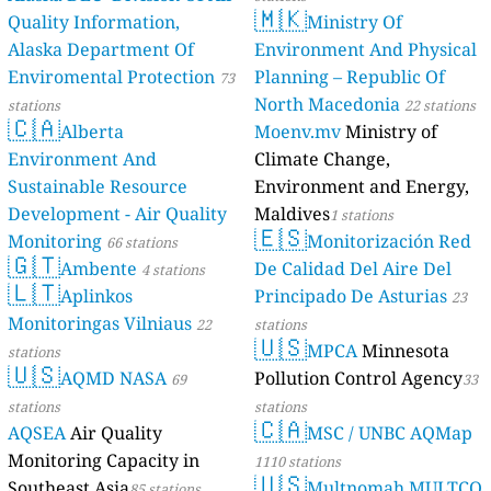
🇲🇰
Quality Information,
Ministry Of
Alaska Department Of
Environment And Physical
Enviromental Protection
Planning – Republic Of
73
North Macedonia
stations
22 stations
🇨🇦
Alberta
Moenv.mv
Ministry of
Environment And
Climate Change,
Sustainable Resource
Environment and Energy,
Development - Air Quality
Maldives
1 stations
🇪🇸
Monitoring
Monitorización Red
66 stations
🇬🇹
Ambente
De Calidad Del Aire Del
4 stations
🇱🇹
Aplinkos
Principado De Asturias
23
Monitoringas Vilniaus
22
stations
🇺🇸
MPCA
Minnesota
stations
🇺🇸
AQMD NASA
Pollution Control Agency
69
33
stations
stations
🇨🇦
AQSEA
Air Quality
MSC / UNBC AQMap
Monitoring Capacity in
1110 stations
🇺🇸
Southeast Asia
Multnomah MULTCO
85 stations