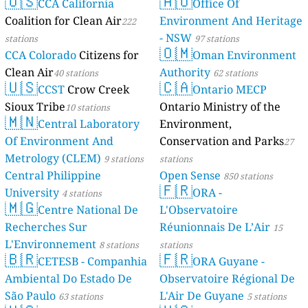
🇺🇸
🇦🇺
CCA California
Mayotte
Office Of
4 stations
Coalition for Clean Air
Environment And Heritage
222
- NSW
stations
97 stations
🇴🇲
CCA Colorado
Citizens for
Oman Environment
Clean Air
Authority
40 stations
62 stations
🇺🇸
🇨🇦
CCST
Crow Creek
Ontario MECP
Sioux Tribe
Ontario Ministry of the
10 stations
🇲🇳
Central Laboratory
Environment,
Of Environment And
Conservation and Parks
27
Metrology (CLEM)
9 stations
stations
Central Philippine
Open Sense
850 stations
🇫🇷
University
ORA -
4 stations
🇲🇬
Centre National De
L'Observatoire
Recherches Sur
Réunionnais De L’Air
15
L'Environnement
8 stations
stations
🇧🇷
🇫🇷
CETESB - Companhia
ORA Guyane -
Ambiental Do Estado De
Observatoire Régional De
São Paulo
L'Air De Guyane
63 stations
5 stations