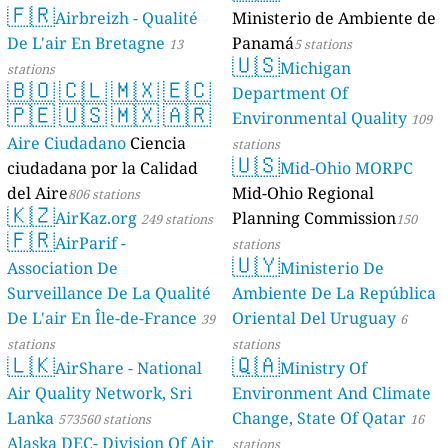
🇫🇷
Geologie)
Airbreizh - Qualité
Ministerio de Ambiente de
50 stations
De L'air En Bretagne
Panamá
13
5 stations
🇺🇸
Michigan
stations
🇧🇴
🇨🇱
🇲🇽
🇪🇨
Department Of
🇵🇪
🇺🇸
🇲🇽
🇦🇷
Environmental Quality
109
Aire Ciudadano
Ciencia
stations
🇺🇸
ciudadana por la Calidad
Mid-Ohio MORPC
del Aire
Mid-Ohio Regional
806 stations
🇰🇿
AirKaz.org
Planning Commission
249 stations
150
🇫🇷
AirParif -
stations
🇺🇾
Association De
Ministerio De
Surveillance De La Qualité
Ambiente De La República
De L'air En Île-de-France
Oriental Del Uruguay
39
6
stations
stations
🇱🇰
🇶🇦
AirShare - National
Ministry Of
Air Quality Network, Sri
Environment And Climate
Lanka
Change, State Of Qatar
573560 stations
16
Alaska DEC- Division Of Air
stations