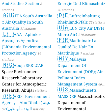
And Studies Section
Energie Und Klimaschutz
8
stations
28 stations
🇦🇺
🇩🇪
EPA South Australia
Luftreinhaltung
:: Air Quality In South
Rheinland-Pfalz
25 stations
🇺🇦
Australia
LUN City Air (ЛУН
11 stations
🇱🇹
AAA - Aplinkos
Місто Air)
210 stations
🇫🇷
Apsaugos Agentūra
Madininair La
(Lithuania Environmental
Qualité De L’air En
Protection Agency
Martinique
16
7 stations
🇲🇾
Malaysia
stations
🇳🇬
Abuja SERLCAR
Department Of
Space Environment
Environment (DOE); Air
Research Laboratory,
Polluant Index
Center for Atmospheric
Management System
66
🇺🇸
Research, Abuja
Massachusetts
1 stations
stations
🇦🇪
AED - Environment
MASSDEP
Massachusetts
Agency – Abu Dhabi ( هيئة
Department of
البيئة - أبو ظبي)
Environmental
57 stations