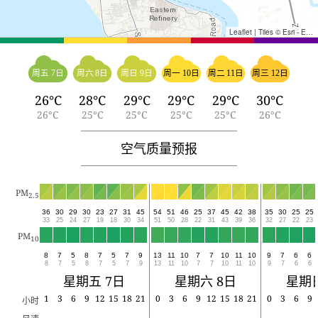
Leaflet
|
Tiles © Esri - Esri, DeLorme, NAVTEQ, TomTom, Intermap, iPC, USGS, FAO, NPS, NRCAN, GeoBase, Kadaster NL, Ordnance Survey, Esri Japan, METI, Esri China (Hong Kong), and the GIS User Community
周五 7日
周六 8日
周日 9日
周一 10日
周二 11日
周三 12日
26°C
28°C
29°C
29°C
29°C
30°C
26°C
25°C
25°C
25°C
25°C
26°C
空气质量预报
PM
2.5
36
30
29
30
23
27
31
45
54
51
46
25
37
45
42
38
35
30
25
25
33
25
24
27
19
18
30
34
51
50
28
22
31
43
39
36
32
27
22
23
PM
10
8
7
5
8
7
5
7
9
13
11
10
7
7
10
11
10
9
7
6
6
8
7
5
8
7
5
7
9
13
11
10
7
7
10
11
10
9
7
6
6
星期五 7日
星期六 8日
星期日
1
3
6
9
12
15
18
21
0
3
6
9
12
15
18
21
0
3
6
9
小时