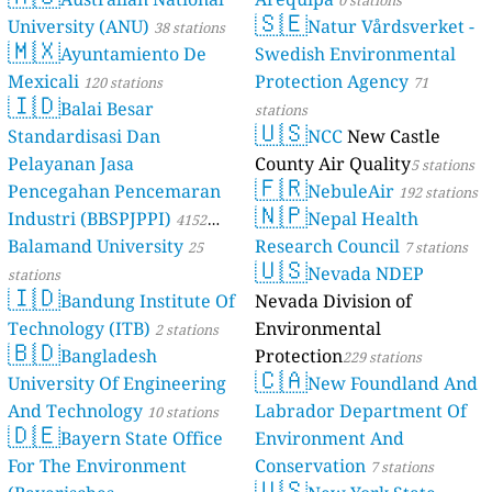
🇸🇪
University (ANU)
Natur Vårdsverket -
38 stations
🇲🇽
Ayuntamiento De
Swedish Environmental
Mexicali
Protection Agency
120 stations
71
🇮🇩
Balai Besar
stations
🇺🇸
Standardisasi Dan
NCC
New Castle
Pelayanan Jasa
County Air Quality
5 stations
🇫🇷
Pencegahan Pencemaran
NebuleAir
192 stations
🇳🇵
Industri (BBSPJPPI)
Nepal Health
4152
Balamand University
Research Council
stations
25
7 stations
🇺🇸
Nevada NDEP
stations
🇮🇩
Bandung Institute Of
Nevada Division of
Technology (ITB)
Environmental
2 stations
🇧🇩
Bangladesh
Protection
229 stations
🇨🇦
University Of Engineering
New Foundland And
And Technology
Labrador Department Of
10 stations
🇩🇪
Bayern State Office
Environment And
For The Environment
Conservation
7 stations
🇺🇸