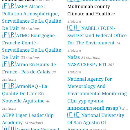
🇫🇷
ASPA Alsace :
Multnomah County
Pollution Atmosphérique,
Climate and Health
20
Surveillance De La Qualité
stations
🇨🇭
De L’air
NABEL / FOEN -
50 stations
🇫🇷
ATMO Bourgogne-
Switzerland Federal Office
Franche-Comté -
For The Environment
14
Surveillance De La Qualite
stations
De L’air
Nafas
23 stations
84 stations
🇫🇷
Atmo En Hauts-de-
NASA CSESP / RTI
207
France - Pas-de-Calais
38
stations
National Agency For
stations
🇫🇷
AtmoNAQ - La
Meteorology And
Qualité De L’air En
Environmental Monitoring
Nouvelle Aquitaine
(Цаг уур орчны
46
шинжилгээний газар )
stations
21
🇵🇪
AUPP Liger Leadership
National University
stations
Academy
Of San Agustin Of
14 stations
🇦🇺
Australian National
Arequipa
0 stations