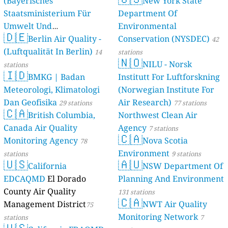
(Bayerisches
New York State
Staatsministerium Für
Department Of
Umwelt Und
Environmental
🇩🇪
Berlin Air Quality -
Verbraucherschutz) - LfU
Conservation (NYSDEC)
42
(Luftqualität In Berlin)
46 stations
14
stations
🇳🇴
NILU - Norsk
stations
🇮🇩
BMKG | Badan
Institutt For Luftforskning
Meteorologi, Klimatologi
(Norwegian Institute For
Dan Geofisika
Air Research)
29 stations
77 stations
🇨🇦
British Columbia,
Northwest Clean Air
Canada Air Quality
Agency
7 stations
🇨🇦
Monitoring Agency
Nova Scotia
78
Environment
stations
9 stations
🇺🇸
🇦🇺
California
NSW Department Of
EDCAQMD
El Dorado
Planning And Environment
County Air Quality
131 stations
🇨🇦
Management District
NWT Air Quality
75
Monitoring Network
stations
7
🇺🇸