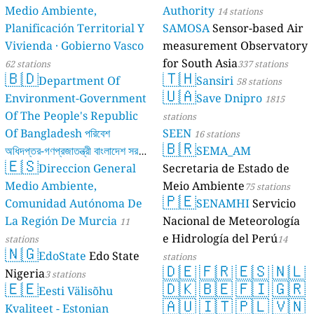
Medio Ambiente,
Authority
14 stations
Planificación Territorial Y
SAMOSA
Sensor-based Air
Vivienda · Gobierno Vasco
measurement Observatory
for South Asia
62 stations
337 stations
🇧🇩
🇹🇭
Department Of
Sansiri
58 stations
🇺🇦
Environment-Government
Save Dnipro
1815
Of The People's Republic
stations
Of Bangladesh পরিবেশ
SEEN
16 stations
🇧🇷
অধিদপ্তর-গণপ্রজাতন্ত্রী বাংলাদেশ সরকার
SEMA_AM
🇪🇸
Direccion General
Secretaria de Estado de
17 stations
Medio Ambiente,
Meio Ambiente
75 stations
🇵🇪
Comunidad Autónoma De
SENAMHI
Servicio
La Región De Murcia
Nacional de Meteorología
11
e Hidrología del Perú
stations
14
🇳🇬
EdoState
Edo State
stations
🇩🇪
🇫🇷
🇪🇸
🇳🇱
Nigeria
3 stations
🇪🇪
🇩🇰
🇧🇪
🇫🇮
🇬🇷
Eesti Välisõhu
🇦🇺
🇮🇹
🇵🇱
🇻🇳
Kvaliteet - Estonian