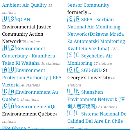
Ambient Air Quality
Sensor Community
11
formerly
stations
🇺🇸
🇸🇷
EJCAN
luftdaten.info
SEPA - Serbian
35813 stations
Environmental Justice
National Air Monitoring
Community Action
Network (Državna Mreža
Network
Za Automatski Monitoring
28 stations
🇳🇿
Environment
Kvaliteta Vazduha)
121
🇸🇨
Canterbury - Kaunihera
Seychelles Air
stations
Taiao Ki Waitaha
Monitoring
10 stations
12 stations
🇦🇺
🇬🇩
Environment
SGU-GND
St.
Protection Authority | EPA
George’s University
14
Victoria
40 stations
stations
🇨🇦
🇨🇳
Environnement Au
Shenzhen
Québec
Environment Network (深
42 stations
🇨🇦
EnvironnementQc
圳人居环境网)
81 stations
🇨🇱
Environnement Québec
Sistema Nacional De
4
Calidad Del Aire En Chile
stations
EPA Ghana
7 stations
135 stations