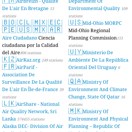
Geologie)
Airbreizh - Qualité
Department Of
50 stations
De L'air En Bretagne
Environmental Quality
13
109
stations
stations
🇧🇴
🇨🇱
🇲🇽
🇪🇨
🇺🇸
Mid-Ohio MORPC
🇵🇪
🇺🇸
🇲🇽
🇦🇷
Mid-Ohio Regional
Aire Ciudadano
Ciencia
Planning Commission
151
ciudadana por la Calidad
stations
🇺🇾
del Aire
Ministerio De
806 stations
🇰🇿
AirKaz.org
Ambiente De La República
249 stations
🇫🇷
AirParif -
Oriental Del Uruguay
6
Association De
stations
🇶🇦
Surveillance De La Qualité
Ministry Of
De L'air En Île-de-France
Environment And Climate
39
Change, State Of Qatar
stations
16
🇱🇰
AirShare - National
stations
🇲🇰
Air Quality Network, Sri
Ministry Of
Lanka
Environment And Physical
574455 stations
Alaska DEC- Division Of Air
Planning – Republic Of