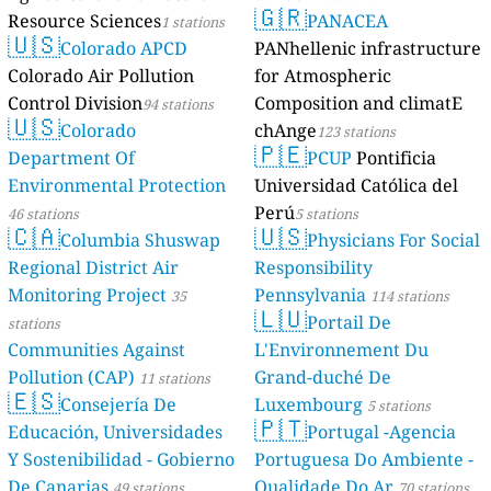
🇬🇷
Resource Sciences
PANACEA
1 stations
🇺🇸
Colorado APCD
PANhellenic infrastructure
Colorado Air Pollution
for Atmospheric
Control Division
Composition and climatE
94 stations
🇺🇸
Colorado
chAnge
123 stations
🇵🇪
Department Of
PCUP
Pontificia
Environmental Protection
Universidad Católica del
Perú
46 stations
5 stations
🇨🇦
🇺🇸
Columbia Shuswap
Physicians For Social
Regional District Air
Responsibility
Monitoring Project
Pennsylvania
35
114 stations
🇱🇺
Portail De
stations
Communities Against
L'Environnement Du
Pollution (CAP)
Grand-duché De
11 stations
🇪🇸
Consejería De
Luxembourg
5 stations
🇵🇹
Educación, Universidades
Portugal -Agencia
Y Sostenibilidad - Gobierno
Portuguesa Do Ambiente -
De Canarias
Qualidade Do Ar
49 stations
70 stations