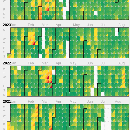
W
T
F
S
S
2023
Jan
Feb
Mar
Apr
May
Jun
Jul
Aug
M
T
W
T
F
S
S
2022
Jan
Feb
Mar
Apr
May
Jun
Jul
Aug
M
T
W
T
F
S
S
2021
Jan
Feb
Mar
Apr
May
Jun
Jul
Aug
M
T
W
T
F
S