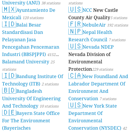
University (ANU)
38 stations
stations
🇲🇽
🇺🇸
Ayuntamiento De
NCC
New Castle
Mexicali
County Air Quality
120 stations
5 stations
🇮🇩
🇫🇷
Balai Besar
NebuleAir
192 stations
🇳🇵
Standardisasi Dan
Nepal Health
Pelayanan Jasa
Research Council
7 stations
🇺🇸
Pencegahan Pencemaran
Nevada NDEP
Industri (BBSPJPPI)
Nevada Division of
4152
Balamand University
Environmental
stations
25
Protection
stations
229 stations
🇮🇩
🇨🇦
Bandung Institute Of
New Foundland And
Technology (ITB)
Labrador Department Of
2 stations
🇧🇩
Bangladesh
Environment And
University Of Engineering
Conservation
7 stations
🇺🇸
And Technology
New York State
10 stations
🇩🇪
Bayern State Office
Department Of
For The Environment
Environmental
(Bayerisches
Conservation (NYSDEC)
42