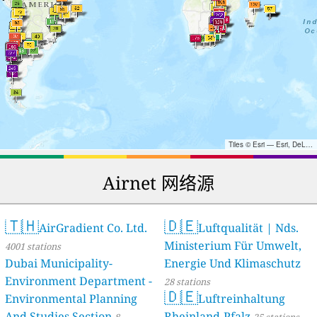
Tiles © Esri — Esri, DeLorme, NAVTEQ, TomTom, Intermap, iPC, USGS, FAO, NPS, NRCAN, GeoBase, Kadaster NL, Ordnance Survey, Esri Japan, METI, Esri China (Hong Kong), and the GIS User Community
Airnet 网络源
🇹🇭
🇩🇪
AirGradient Co. Ltd.
Luftqualität | Nds.
Ministerium Für Umwelt,
4001 stations
Dubai Municipality-
Energie Und Klimaschutz
Environment Department -
28 stations
🇩🇪
Environmental Planning
Luftreinhaltung
And Studies Section
Rheinland-Pfalz
8
25 stations