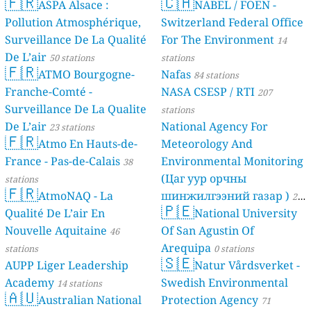
🇫🇷
🇨🇭
ASPA Alsace :
NABEL / FOEN -
Pollution Atmosphérique,
Switzerland Federal Office
Surveillance De La Qualité
For The Environment
14
De L’air
50 stations
stations
🇫🇷
ATMO Bourgogne-
Nafas
84 stations
Franche-Comté -
NASA CSESP / RTI
207
Surveillance De La Qualite
stations
De L’air
National Agency For
23 stations
🇫🇷
Atmo En Hauts-de-
Meteorology And
France - Pas-de-Calais
Environmental Monitoring
38
(Цаг уур орчны
stations
🇫🇷
AtmoNAQ - La
шинжилгээний газар )
21
🇵🇪
Qualité De L’air En
National University
stations
Nouvelle Aquitaine
Of San Agustin Of
46
Arequipa
stations
0 stations
🇸🇪
AUPP Liger Leadership
Natur Vårdsverket -
Academy
Swedish Environmental
14 stations
🇦🇺
Australian National
Protection Agency
71