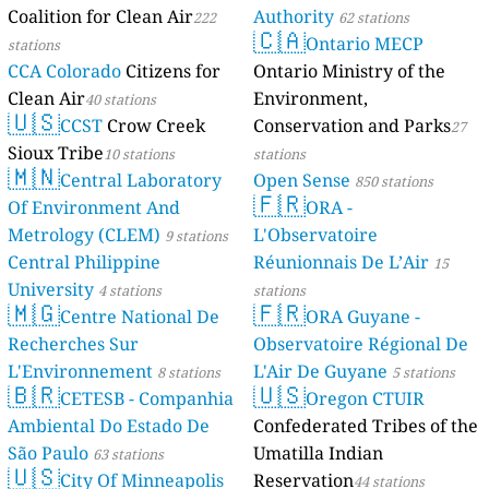
Coalition for Clean Air
Authority
222
62 stations
🇨🇦
Ontario MECP
stations
CCA Colorado
Citizens for
Ontario Ministry of the
Clean Air
Environment,
40 stations
🇺🇸
CCST
Crow Creek
Conservation and Parks
27
Sioux Tribe
10 stations
stations
🇲🇳
Central Laboratory
Open Sense
850 stations
🇫🇷
Of Environment And
ORA -
Metrology (CLEM)
L'Observatoire
9 stations
Central Philippine
Réunionnais De L’Air
15
University
4 stations
stations
🇲🇬
🇫🇷
Centre National De
ORA Guyane -
Recherches Sur
Observatoire Régional De
L'Environnement
L'Air De Guyane
8 stations
5 stations
🇧🇷
🇺🇸
CETESB - Companhia
Oregon CTUIR
Ambiental Do Estado De
Confederated Tribes of the
São Paulo
Umatilla Indian
63 stations
🇺🇸
City Of Minneapolis
Reservation
44 stations