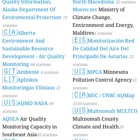
Quality Information,
North Macedonia
22 stations
Alaska Department Of
Moenv.mv
Ministry of
Enviromental Protection
Climate Change,
73
Environment and Energy,
stations
🇨🇦
Alberta
Maldives
1 stations
🇪🇸
Environment And
Monitorización Red
Sustainable Resource
De Calidad Del Aire Del
Development - Air Quality
Principado De Asturias
23
Monitoring
66 stations
stations
🇬🇹
🇺🇸
Ambente
MPCA
Minnesota
4 stations
🇱🇹
Aplinkos
Pollution Control Agency
33
Monitoringas Vilniaus
22
stations
🇨🇦
MSC / UNBC AQMap
stations
🇺🇸
AQMD NASA
69
1110 stations
🇺🇸
Multnomah MULTCO
stations
AQSEA
Air Quality
Multnomah County
Monitoring Capacity in
Climate and Health
20
Southeast Asia
85 stations
stations