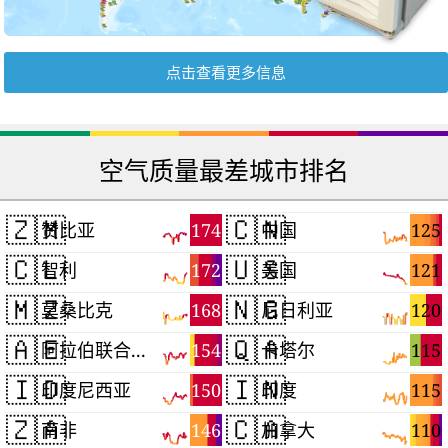
点击查看更多信息
空气质量最差城市排名
🇿🇲
🇨🇳
174
125
赞比亚
中国
🇨🇱
🇺🇸
172
121
智利
美国
🇲🇿
🇳🇬
168
120
莫桑比克
尼日利亚
🇦🇪
🇶🇦
154
115
阿拉伯联合酋长国
卡塔尔
🇮🇩
🇮🇳
150
115
印度尼西亚
印度
🇿🇦
🇨🇦
146
110
南非
加拿大