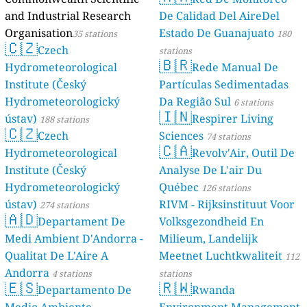
and Industrial Research
De Calidad Del AireDel
Organisation
Estado De Guanajuato
35 stations
180
🇨🇿
Czech
stations
🇧🇷
Hydrometeorological
Rede Manual De
Institute (Český
Partículas Sedimentadas
Hydrometeorologický
Da Região Sul
6 stations
🇮🇳
ústav)
Respirer Living
188 stations
🇨🇿
Czech
Sciences
74 stations
🇨🇦
Hydrometeorological
Revolv'Air, Outil De
Institute (Český
Analyse De L'air Du
Hydrometeorologický
Québec
126 stations
ústav)
RIVM - Rijksinstituut Voor
274 stations
🇦🇩
Departament De
Volksgezondheid En
Medi Ambient D'Andorra -
Milieum, Landelijk
Qualitat De L'Aire A
Meetnet Luchtkwaliteit
112
Andorra
4 stations
stations
🇪🇸
🇷🇼
Departamento De
Rwanda
Medio Ambiente,
Environment Management