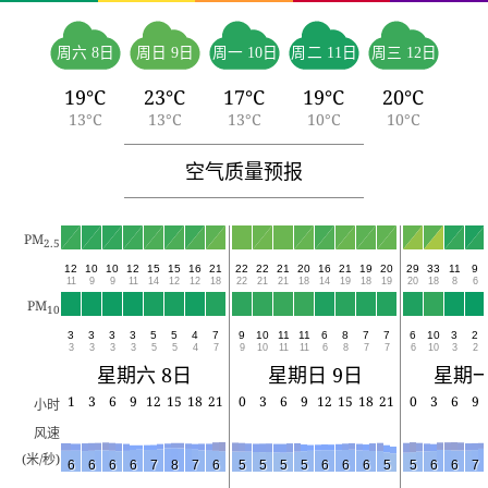
周六 8日
周日 9日
周一 10日
周二 11日
周三 12日
19°C
23°C
17°C
19°C
20°C
13°C
13°C
13°C
10°C
10°C
空气质量预报
PM
2.5
12
10
10
12
15
15
16
21
22
22
21
20
16
21
19
20
29
33
11
9
11
9
9
11
14
12
12
18
22
21
21
18
14
19
18
19
20
18
8
6
PM
10
3
3
3
3
5
5
4
7
9
10
11
11
6
8
7
7
6
10
3
2
3
3
3
3
5
5
4
7
9
10
11
11
6
8
7
7
6
10
3
2
星期六 8日
星期日 9日
星期一
1
3
6
9
12
15
18
21
0
3
6
9
12
15
18
21
0
3
6
9
小时
风速
(米/秒)
6
6
6
6
7
8
7
6
5
5
5
5
6
6
6
5
5
6
6
7