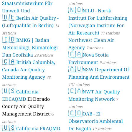
Staatsministerium Für
stations
🇳🇴
Umwelt Und
NILU - Norsk
🇩🇪
Berlin Air Quality -
Verbraucherschutz) - LfU
Institutt For Luftforskning
(Luftqualität In Berlin)
(Norwegian Institute For
46 stations
14
Air Research)
stations
77 stations
🇮🇩
BMKG | Badan
Northwest Clean Air
Meteorologi, Klimatologi
Agency
7 stations
🇨🇦
Dan Geofisika
Nova Scotia
29 stations
🇨🇦
British Columbia,
Environment
9 stations
🇦🇺
Canada Air Quality
NSW Department Of
Monitoring Agency
Planning And Environment
78
stations
131 stations
🇺🇸
🇨🇦
California
NWT Air Quality
EDCAQMD
El Dorado
Monitoring Network
7
County Air Quality
stations
🇨🇴
Management District
OAB - El
75
Observatorio Ambiental
stations
🇺🇸
California FRAQMD
De Bogotá
19 stations