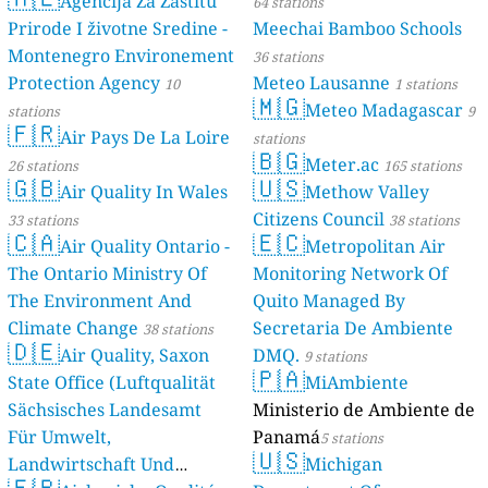
Agencija Za Zaštitu
64 stations
Prirode I životne Sredine -
Meechai Bamboo Schools
Montenegro Environement
36 stations
Protection Agency
Meteo Lausanne
10
1 stations
🇲🇬
Meteo Madagascar
stations
9
🇫🇷
Air Pays De La Loire
stations
🇧🇬
Meter.ac
26 stations
165 stations
🇬🇧
🇺🇸
Air Quality In Wales
Methow Valley
Citizens Council
33 stations
38 stations
🇨🇦
🇪🇨
Air Quality Ontario -
Metropolitan Air
The Ontario Ministry Of
Monitoring Network Of
The Environment And
Quito Managed By
Climate Change
Secretaria De Ambiente
38 stations
🇩🇪
Air Quality, Saxon
DMQ.
9 stations
🇵🇦
State Office (Luftqualität
MiAmbiente
Sächsisches Landesamt
Ministerio de Ambiente de
Für Umwelt,
Panamá
5 stations
🇺🇸
Landwirtschaft Und
Michigan
🇫🇷