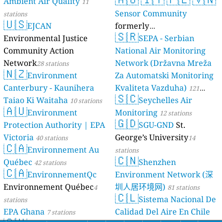
Ambient Air Quality
11
Sensor Community
stations
🇺🇸
EJCAN
formerly
🇸🇷
Environmental Justice
luftdaten.info
SEPA - Serbian
35814 stations
Community Action
National Air Monitoring
Network
Network (Državna Mreža
28 stations
🇳🇿
Environment
Za Automatski Monitoring
Canterbury - Kaunihera
Kvaliteta Vazduha)
121
🇸🇨
Taiao Ki Waitaha
Seychelles Air
10 stations
stations
🇦🇺
Environment
Monitoring
12 stations
🇬🇩
Protection Authority | EPA
SGU-GND
St.
Victoria
George’s University
40 stations
14
🇨🇦
Environnement Au
stations
🇨🇳
Québec
Shenzhen
42 stations
🇨🇦
EnvironnementQc
Environment Network (深
Environnement Québec
圳人居环境网)
4
81 stations
🇨🇱
Sistema Nacional De
stations
EPA Ghana
Calidad Del Aire En Chile
7 stations