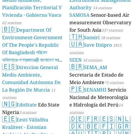
Planificación Territorial Y
Authority
14 stations
Vivienda · Gobierno Vasco
SAMOSA
Sensor-based Air
measurement Observatory
62 stations
🇧🇩
Department Of
for South Asia
337 stations
🇹🇭
Environment-Government
Sansiri
58 stations
🇺🇦
Of The People's Republic
Save Dnipro
1815
Of Bangladesh পরিবেশ
stations
অধিদপ্তর-গণপ্রজাতন্ত্রী বাংলাদেশ সরকার
SEEN
16 stations
🇪🇸
🇧🇷
Direccion General
SEMA_AM
17 stations
Medio Ambiente,
Secretaria de Estado de
Comunidad Autónoma De
Meio Ambiente
75 stations
🇵🇪
La Región De Murcia
SENAMHI
Servicio
11
Nacional de Meteorología
stations
🇳🇬
EdoState
Edo State
e Hidrología del Perú
14
Nigeria
3 stations
stations
🇪🇪
🇩🇪
🇫🇷
🇪🇸
🇳🇱
Eesti Välisõhu
🇩🇰
🇧🇪
🇫🇮
🇬🇷
Kvaliteet - Estonian
🇦🇺
🇮🇹
🇵🇱
🇻🇳