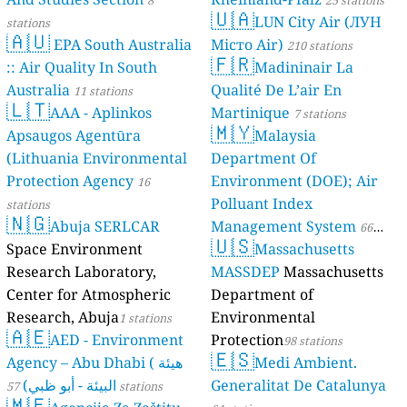
🇺🇦
LUN City Air (ЛУН
stations
🇦🇺
EPA South Australia
Місто Air)
210 stations
🇫🇷
:: Air Quality In South
Madininair La
Australia
Qualité De L’air En
11 stations
🇱🇹
AAA - Aplinkos
Martinique
7 stations
🇲🇾
Apsaugos Agentūra
Malaysia
(Lithuania Environmental
Department Of
Protection Agency
Environment (DOE); Air
16
Polluant Index
stations
🇳🇬
Abuja SERLCAR
Management System
66
🇺🇸
Space Environment
Massachusetts
stations
Research Laboratory,
MASSDEP
Massachusetts
Center for Atmospheric
Department of
Research, Abuja
Environmental
1 stations
🇦🇪
AED - Environment
Protection
98 stations
🇪🇸
Agency – Abu Dhabi ( هيئة
Medi Ambient.
البيئة - أبو ظبي)
Generalitat De Catalunya
57 stations
🇲🇪