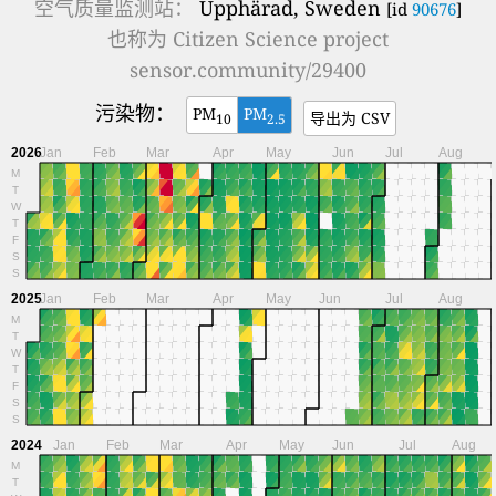
空气质量监测站：
Upphärad, Sweden
[id
90676
]
也称为
Citizen Science project
sensor.community/29400
污染物：
PM
PM
导出为 CSV
10
2.5
2026
Jan
Feb
Mar
Apr
May
Jun
Jul
Aug
M
T
W
T
F
S
S
2025
Jan
Feb
Mar
Apr
May
Jun
Jul
Aug
M
T
W
T
F
S
S
2024
Jan
Feb
Mar
Apr
May
Jun
Jul
Aug
M
T