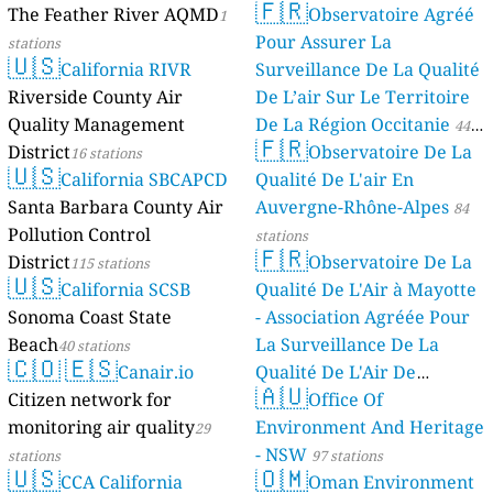
🇫🇷
The Feather River AQMD
Observatoire Agréé
1
Pour Assurer La
stations
🇺🇸
California RIVR
Surveillance De La Qualité
Riverside County Air
De L’air Sur Le Territoire
Quality Management
De La Région Occitanie
44
🇫🇷
District
Observatoire De La
16 stations
stations
🇺🇸
California SBCAPCD
Qualité De L'air En
Santa Barbara County Air
Auvergne-Rhône-Alpes
84
Pollution Control
stations
🇫🇷
District
Observatoire De La
115 stations
🇺🇸
California SCSB
Qualité De L'Air à Mayotte
Sonoma Coast State
- Association Agréée Pour
Beach
La Surveillance De La
40 stations
🇨🇴
🇪🇸
Canair.io
Qualité De L'Air De
🇦🇺
Citizen network for
Mayotte
Office Of
4 stations
monitoring air quality
Environment And Heritage
29
- NSW
stations
97 stations
🇺🇸
🇴🇲
CCA California
Oman Environment