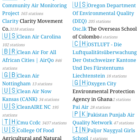
🇺🇸
Community Air Monitoring
Oregon Department
Project
Of Environmental Quality
165 stations
Clarity
Clarity Movement
(DEQ)
205 stations
Co.
Osc.lk
The Overseas School
3118 stations
🇺🇸
Clean Air Carolina
of Colombo
4 stations
🇨🇭
OSTLUFT - Die
102 stations
🇧🇷
Clean Air For All
Luftqualitätsüberwachung
African Cities | AirQo
Der Ostschweizer Kantone
846
Und Des Fürstentums
stations
🇬🇧
Clean Air
Liechtenstein
18 stations
🇬🇭
Nottingham
Oxygen City
13 stations
🇺🇸
Clean Air Now
Environmental Protection
Kansas (CANK)
Agency in Ghana
34 stations
2 stations
🇺🇸
CleanAIRE NC
Pai Air
195
28 stations
🇵🇰
Pakistan Punjab Air
stations
🇹🇭
Cmu Ccdc
Quality Network
3437 stations
47 stations
🇺🇸
🇮🇳
College Of Food
Paljor Naygyal Girls
Agricultural and Natural
School
1 stations