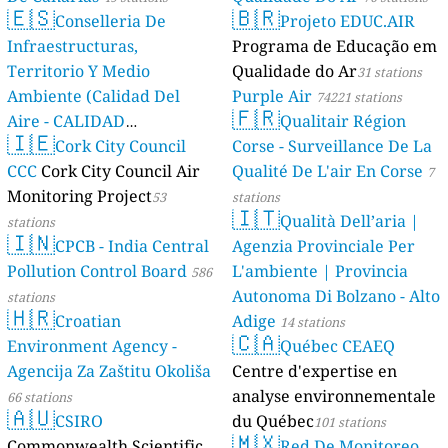
🇪🇸
🇧🇷
Conselleria De
Projeto EDUC.AIR
Infraestructuras,
Programa de Educação em
Territorio Y Medio
Qualidade do Ar
31 stations
Ambiente (Calidad Del
Purple Air
74221 stations
🇫🇷
Aire - CALIDAD
Qualitair Région
🇮🇪
AMBIENTAL)
Cork City Council
Corse - Surveillance De La
23 stations
CCC
Cork City Council Air
Qualité De L'air En Corse
7
Monitoring Project
53
stations
🇮🇹
Qualità Dell’aria |
stations
🇮🇳
CPCB - India Central
Agenzia Provinciale Per
Pollution Control Board
L'ambiente | Provincia
586
Autonoma Di Bolzano - Alto
stations
🇭🇷
Croatian
Adige
14 stations
🇨🇦
Environment Agency -
Québec CEAEQ
Agencija Za Zaštitu Okoliša
Centre d'expertise en
analyse environnementale
66 stations
🇦🇺
CSIRO
du Québec
101 stations
🇲🇽
Commonwealth Scientific
Red De Monitoreo