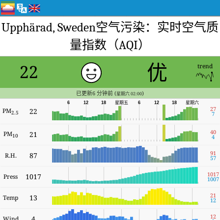
Upphärad, Sweden空气污染：实时空气质
量指数（AQI）
优
22
trend
已更新6 分钟前 (
)
星期六 02:00
星期六
6
12
18
星期五
6
12
18
27
PM
22
2.5
7
40
PM
21
10
4
91
87
R.H.
57
1017
1017
Press
1007
21
13
Temp
12
12
4
Wind