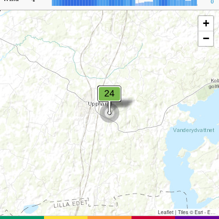
0
+
−
Leaflet
|
Tiles © Esri - Esri, DeLorme, NAVTEQ, TomTom, Intermap, iPC, USGS, FAO, NPS, NRCAN, GeoBase, Kadaster NL, Ordnance Survey, Esri Japan, METI, Esri China (Hong Kong), and the GIS User Community