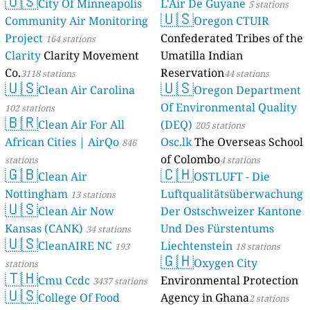
🇺🇸
City Of Minneapolis
L'Air De Guyane
5 stations
🇺🇸
Community Air Monitoring
Oregon CTUIR
Project
Confederated Tribes of the
164 stations
Clarity
Clarity Movement
Umatilla Indian
Co.
Reservation
3118 stations
44 stations
🇺🇸
🇺🇸
Clean Air Carolina
Oregon Department
Of Environmental Quality
102 stations
🇧🇷
Clean Air For All
(DEQ)
205 stations
African Cities | AirQo
Osc.lk
The Overseas School
846
of Colombo
stations
4 stations
🇬🇧
🇨🇭
Clean Air
OSTLUFT - Die
Nottingham
Luftqualitätsüberwachung
13 stations
🇺🇸
Clean Air Now
Der Ostschweizer Kantone
Kansas (CANK)
Und Des Fürstentums
34 stations
🇺🇸
CleanAIRE NC
Liechtenstein
193
18 stations
🇬🇭
Oxygen City
stations
🇹🇭
Cmu Ccdc
Environmental Protection
3437 stations
🇺🇸
College Of Food
Agency in Ghana
2 stations