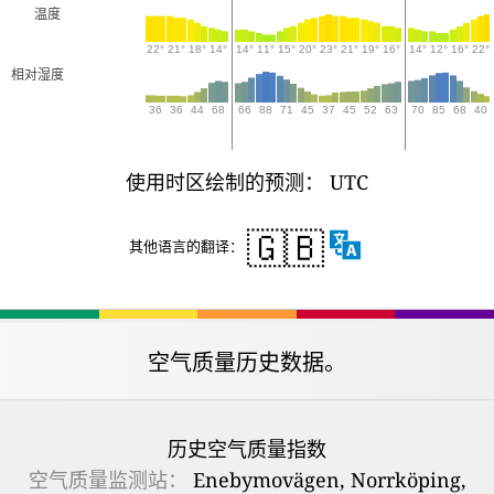
温度
22°
21°
18°
14°
14°
11°
15°
20°
23°
21°
19°
16°
14°
12°
16°
22°
相对湿度
36
36
44
68
66
88
71
45
37
45
52
63
70
85
68
40
使用时区绘制的预测： UTC
🇬🇧
其他语言的翻译：
空气质量历史数据。
历史空气质量指数
空气质量监测站：
Enebymovägen, Norrköping,