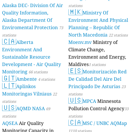
Alaska DEC- Division Of Air
stations
🇲🇰
Quality Information,
Ministry Of
Alaska Department Of
Environment And Physical
Enviromental Protection
Planning – Republic Of
73
North Macedonia
stations
22 stations
🇨🇦
Alberta
Moenv.mv
Ministry of
Environment And
Climate Change,
Sustainable Resource
Environment and Energy,
Development - Air Quality
Maldives
1 stations
🇪🇸
Monitoring
Monitorización Red
66 stations
🇬🇹
Ambente
De Calidad Del Aire Del
4 stations
🇱🇹
Aplinkos
Principado De Asturias
23
Monitoringas Vilniaus
22
stations
🇺🇸
MPCA
Minnesota
stations
🇺🇸
AQMD NASA
Pollution Control Agency
69
33
stations
stations
🇨🇦
AQSEA
Air Quality
MSC / UNBC AQMap
Monitoring Capacity in
1110 stations