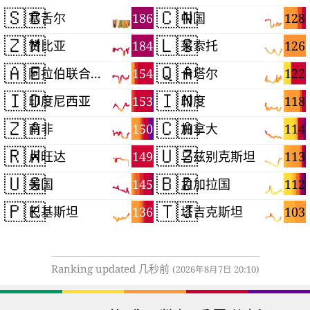
🇸🇨
🇨🇳
186
128
塞舌尔
中国
🇿🇲
🇱🇸
184
126
赞比亚
莱索托
🇦🇪
🇶🇦
154
122
阿拉伯联合酋长国
卡塔尔
🇮🇩
🇮🇳
153
118
印度尼西亚
印度
🇿🇦
🇨🇦
150
114
南非
加拿大
🇷🇼
🇺🇿
149
113
卢旺达
乌兹别克斯坦
🇺🇸
🇧🇩
145
112
美国
孟加拉国
🇵🇰
🇹🇯
136
103
巴基斯坦
塔吉克斯坦
Ranking updated 几秒前
(2026年8月7日 20:10)