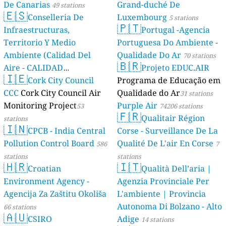
De Canarias
Grand-duché De
49 stations
🇪🇸
Conselleria De
Luxembourg
5 stations
🇵🇹
Infraestructuras,
Portugal -Agencia
Territorio Y Medio
Portuguesa Do Ambiente -
Ambiente (Calidad Del
Qualidade Do Ar
70 stations
🇧🇷
Aire - CALIDAD
Projeto EDUC.AIR
🇮🇪
AMBIENTAL)
Cork City Council
Programa de Educação em
23 stations
CCC
Cork City Council Air
Qualidade do Ar
31 stations
Monitoring Project
Purple Air
53
74206 stations
🇫🇷
Qualitair Région
stations
🇮🇳
CPCB - India Central
Corse - Surveillance De La
Pollution Control Board
Qualité De L'air En Corse
586
7
stations
stations
🇭🇷
🇮🇹
Croatian
Qualità Dell’aria |
Environment Agency -
Agenzia Provinciale Per
Agencija Za Zaštitu Okoliša
L'ambiente | Provincia
Autonoma Di Bolzano - Alto
66 stations
🇦🇺
CSIRO
Adige
14 stations