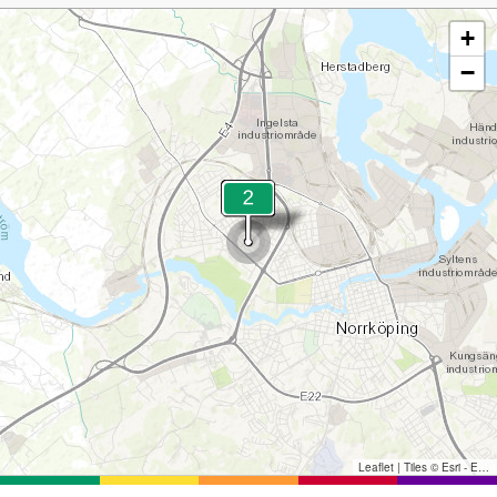
+
−
Leaflet
|
Tiles © Esri - Esri, DeLorme, NAVTEQ, TomTom, Intermap, iPC, USGS, FAO, NPS, NRCAN, GeoBase, Kadaster NL, Ordnance Survey, Esri Japan, METI, Esri China (Hong Kong), and the GIS User Community