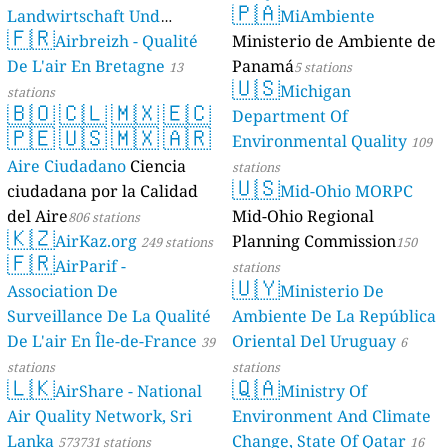
🇵🇦
Landwirtschaft Und
MiAmbiente
🇫🇷
Geologie)
Airbreizh - Qualité
Ministerio de Ambiente de
50 stations
De L'air En Bretagne
Panamá
13
5 stations
🇺🇸
Michigan
stations
🇧🇴
🇨🇱
🇲🇽
🇪🇨
Department Of
🇵🇪
🇺🇸
🇲🇽
🇦🇷
Environmental Quality
109
Aire Ciudadano
Ciencia
stations
🇺🇸
ciudadana por la Calidad
Mid-Ohio MORPC
del Aire
Mid-Ohio Regional
806 stations
🇰🇿
AirKaz.org
Planning Commission
249 stations
150
🇫🇷
AirParif -
stations
🇺🇾
Association De
Ministerio De
Surveillance De La Qualité
Ambiente De La República
De L'air En Île-de-France
Oriental Del Uruguay
39
6
stations
stations
🇱🇰
🇶🇦
AirShare - National
Ministry Of
Air Quality Network, Sri
Environment And Climate
Lanka
Change, State Of Qatar
573731 stations
16