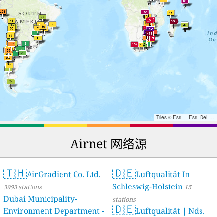
Tiles © Esri — Esri, DeLorme, NAVTEQ, TomTom, Intermap, iPC, USGS, FAO, NPS, NRCAN, GeoBase, Kadaster NL, Ordnance Survey, Esri Japan, METI, Esri China (Hong Kong), and the GIS User Community
Airnet 网络源
🇹🇭
🇩🇪
AirGradient Co. Ltd.
Luftqualität In
Schleswig-Holstein
3993 stations
15
Dubai Municipality-
stations
🇩🇪
Environment Department -
Luftqualität | Nds.