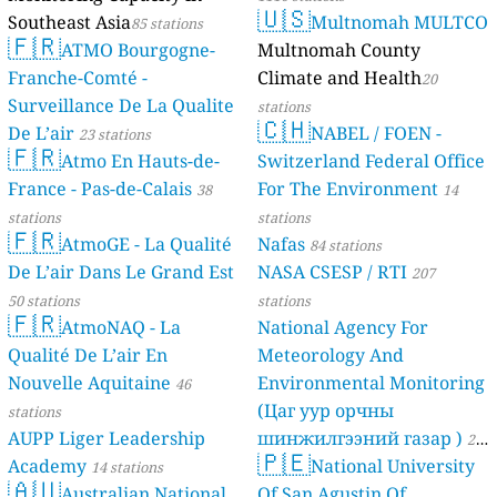
🇺🇸
Southeast Asia
Multnomah MULTCO
85 stations
🇫🇷
ATMO Bourgogne-
Multnomah County
Franche-Comté -
Climate and Health
20
Surveillance De La Qualite
stations
🇨🇭
De L’air
NABEL / FOEN -
23 stations
🇫🇷
Atmo En Hauts-de-
Switzerland Federal Office
France - Pas-de-Calais
For The Environment
38
14
stations
stations
🇫🇷
AtmoGE - La Qualité
Nafas
84 stations
De L’air Dans Le Grand Est
NASA CSESP / RTI
207
50 stations
stations
🇫🇷
AtmoNAQ - La
National Agency For
Qualité De L’air En
Meteorology And
Nouvelle Aquitaine
Environmental Monitoring
46
(Цаг уур орчны
stations
AUPP Liger Leadership
шинжилгээний газар )
21
🇵🇪
Academy
National University
14 stations
stations
🇦🇺
Australian National
Of San Agustin Of