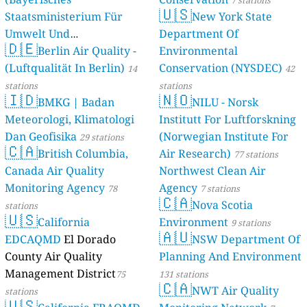
🇺🇸
Staatsministerium Für
New York State
Umwelt Und
Department Of
🇩🇪
Berlin Air Quality -
Verbraucherschutz) - LfU
Environmental
(Luftqualität In Berlin)
Conservation (NYSDEC)
46 stations
14
42
stations
stations
🇮🇩
🇳🇴
BMKG | Badan
NILU - Norsk
Meteorologi, Klimatologi
Institutt For Luftforskning
Dan Geofisika
(Norwegian Institute For
29 stations
🇨🇦
British Columbia,
Air Research)
77 stations
Canada Air Quality
Northwest Clean Air
Monitoring Agency
Agency
78
7 stations
🇨🇦
Nova Scotia
stations
🇺🇸
California
Environment
9 stations
🇦🇺
EDCAQMD
El Dorado
NSW Department Of
County Air Quality
Planning And Environment
Management District
75
131 stations
🇨🇦
NWT Air Quality
stations
🇺🇸