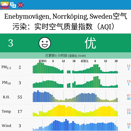
Enebymovägen, Norrköping, Sweden空气
污染：实时空气质量指数（AQI）
优
3
已更新1 小时前 (
)
星期五 19:00
星期四
6
12
18
星期五
6
12
18
11
PM
2
2.5
2
13
PM
3
10
1
97
55
R.H.
40
23
17
Temp
14
10
3
Wind
0