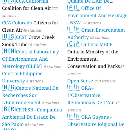
CCA California
Qualité De L'Air De
🇦🇺
Coalition for Clean Air
Mayotte
Office Of
222
4 stations
Environment And Heritage
stations
CCA Colorado
Citizens for
- NSW
97 stations
🇴🇲
Clean Air
Oman Environment
40 stations
🇺🇸
CCST
Crow Creek
Authority
62 stations
🇨🇦
Sioux Tribe
Ontario MECP
10 stations
🇲🇳
Central Laboratory
Ontario Ministry of the
Of Environment And
Environment,
Metrology (CLEM)
Conservation and Parks
9 stations
27
Central Philippine
stations
University
Open Sense
4 stations
850 stations
🇲🇬
🇫🇷
Centre National De
ORA -
Recherches Sur
L'Observatoire
L'Environnement
Réunionnais De L’Air
8 stations
15
🇧🇷
CETESB - Companhia
stations
🇫🇷
Ambiental Do Estado De
ORA Guyane -
São Paulo
Observatoire Régional De
63 stations