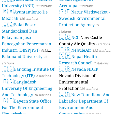
University (ANU)
Arequipa
38 stations
0 stations
🇲🇽
🇸🇪
Ayuntamiento De
Natur Vårdsverket -
Mexicali
Swedish Environmental
120 stations
🇮🇩
Balai Besar
Protection Agency
71
Standardisasi Dan
stations
🇺🇸
Pelayanan Jasa
NCC
New Castle
Pencegahan Pencemaran
County Air Quality
5 stations
🇫🇷
Industri (BBSPJPPI)
NebuleAir
4152
192 stations
🇳🇵
Balamand University
Nepal Health
stations
25
Research Council
stations
7 stations
🇮🇩
🇺🇸
Bandung Institute Of
Nevada NDEP
Technology (ITB)
Nevada Division of
2 stations
🇧🇩
Bangladesh
Environmental
University Of Engineering
Protection
229 stations
🇨🇦
And Technology
New Foundland And
10 stations
🇩🇪
Bayern State Office
Labrador Department Of
For The Environment
Environment And
(Bayerisches
Conservation
7 stations