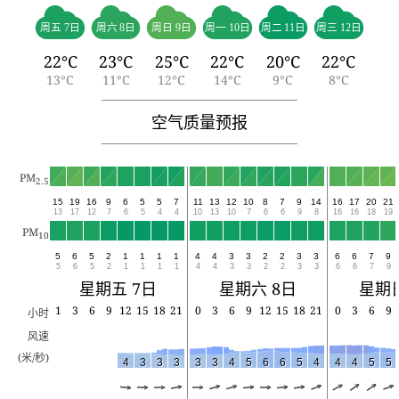
周五 7日
周六 8日
周日 9日
周一 10日
周二 11日
周三 12日
22°C
23°C
25°C
22°C
20°C
22°C
13°C
11°C
12°C
14°C
9°C
8°C
空气质量预报
PM
2.5
15
19
16
9
6
5
5
7
11
13
12
10
8
7
9
14
16
17
20
21
13
17
12
7
6
5
4
4
10
13
10
7
6
6
9
8
16
16
18
19
PM
10
5
6
5
2
1
1
1
1
4
4
3
3
2
2
3
3
6
6
7
9
5
6
5
2
1
1
1
1
4
4
3
3
2
2
3
3
6
6
7
9
星期五 7日
星期六 8日
星期日
1
3
6
9
12
15
18
21
0
3
6
9
12
15
18
21
0
3
6
9
小时
风速
(米/秒)
4
3
3
3
3
3
4
5
6
6
5
4
4
4
5
5