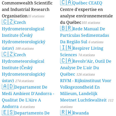
🇨🇦
Commonwealth Scientific
Québec CEAEQ
and Industrial Research
Centre d'expertise en
Organisation
analyse environnementale
35 stations
🇨🇿
Czech
du Québec
101 stations
🇧🇷
Hydrometeorological
Rede Manual De
Institute (Český
Partículas Sedimentadas
Hydrometeorologický
Da Região Sul
6 stations
🇮🇳
ústav)
Respirer Living
188 stations
🇨🇿
Czech
Sciences
74 stations
🇨🇦
Hydrometeorological
Revolv'Air, Outil De
Institute (Český
Analyse De L'air Du
Hydrometeorologický
Québec
126 stations
ústav)
RIVM - Rijksinstituut Voor
274 stations
🇦🇩
Departament De
Volksgezondheid En
Medi Ambient D'Andorra -
Milieum, Landelijk
Qualitat De L'Aire A
Meetnet Luchtkwaliteit
112
Andorra
4 stations
stations
🇪🇸
🇷🇼
Departamento De
Rwanda