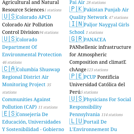
Agricultural and Natural
Pai Air
28 stations
🇵🇰
Resource Sciences
Pakistan Punjab Air
1 stations
🇺🇸
Colorado APCD
Quality Network
47 stations
🇮🇳
Colorado Air Pollution
Paljor Naygyal Girls
Control Division
School
94 stations
1 stations
🇺🇸
🇬🇷
Colorado
PANACEA
Department Of
PANhellenic infrastructure
Environmental Protection
for Atmospheric
Composition and climatE
46 stations
🇨🇦
Columbia Shuswap
chAnge
123 stations
🇵🇪
Regional District Air
PCUP
Pontificia
Monitoring Project
Universidad Católica del
35
Perú
stations
5 stations
🇺🇸
Communities Against
Physicians For Social
Pollution (CAP)
Responsibility
11 stations
🇪🇸
Consejería De
Pennsylvania
114 stations
🇱🇺
Educación, Universidades
Portail De
Y Sostenibilidad - Gobierno
L'Environnement Du