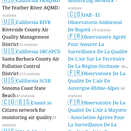
California FRAQMD
Monitoring Network
7
The Feather River AQMD
1
stations
🇨🇴
OAB - El
stations
🇺🇸
California RIVR
Observatorio Ambiental
Riverside County Air
De Bogotá
19 stations
🇫🇷
Quality Management
Observatoire Agréé
District
Pour Assurer La
16 stations
🇺🇸
California SBCAPCD
Surveillance De La Qualité
Santa Barbara County Air
De L’air Sur Le Territoire
Pollution Control
De La Région Occitanie
44
🇫🇷
District
Observatoire De La
115 stations
stations
🇺🇸
California SCSB
Qualité De L'air En
Sonoma Coast State
Auvergne-Rhône-Alpes
84
Beach
40 stations
stations
🇨🇴
🇪🇸
🇫🇷
Canair.io
Observatoire De La
Citizen network for
Qualité De L'Air à Mayotte
monitoring air quality
- Association Agréée Pour
29
La Surveillance De La
stations
🇺🇸