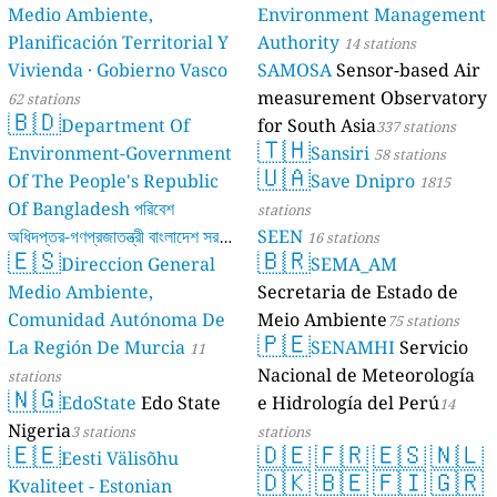
Medio Ambiente,
Environment Management
Planificación Territorial Y
Authority
14 stations
Vivienda · Gobierno Vasco
SAMOSA
Sensor-based Air
measurement Observatory
62 stations
🇧🇩
Department Of
for South Asia
337 stations
🇹🇭
Environment-Government
Sansiri
58 stations
🇺🇦
Of The People's Republic
Save Dnipro
1815
Of Bangladesh পরিবেশ
stations
অধিদপ্তর-গণপ্রজাতন্ত্রী বাংলাদেশ সরকার
SEEN
16 stations
🇪🇸
🇧🇷
Direccion General
SEMA_AM
17 stations
Medio Ambiente,
Secretaria de Estado de
Comunidad Autónoma De
Meio Ambiente
75 stations
🇵🇪
La Región De Murcia
SENAMHI
Servicio
11
Nacional de Meteorología
stations
🇳🇬
EdoState
Edo State
e Hidrología del Perú
14
Nigeria
3 stations
stations
🇪🇪
🇩🇪
🇫🇷
🇪🇸
🇳🇱
Eesti Välisõhu
🇩🇰
🇧🇪
🇫🇮
🇬🇷
Kvaliteet - Estonian