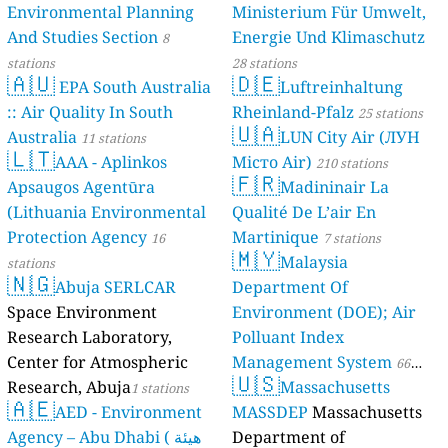
Environmental Planning
Ministerium Für Umwelt,
And Studies Section
Energie Und Klimaschutz
8
stations
28 stations
🇦🇺
🇩🇪
EPA South Australia
Luftreinhaltung
:: Air Quality In South
Rheinland-Pfalz
25 stations
🇺🇦
Australia
LUN City Air (ЛУН
11 stations
🇱🇹
AAA - Aplinkos
Місто Air)
210 stations
🇫🇷
Apsaugos Agentūra
Madininair La
(Lithuania Environmental
Qualité De L’air En
Protection Agency
Martinique
16
7 stations
🇲🇾
Malaysia
stations
🇳🇬
Abuja SERLCAR
Department Of
Space Environment
Environment (DOE); Air
Research Laboratory,
Polluant Index
Center for Atmospheric
Management System
66
🇺🇸
Research, Abuja
Massachusetts
1 stations
stations
🇦🇪
AED - Environment
MASSDEP
Massachusetts
Agency – Abu Dhabi ( هيئة
Department of