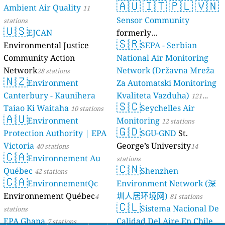
🇦🇺
🇮🇹
🇵🇱
🇻🇳
Ambient Air Quality
11
Sensor Community
stations
🇺🇸
EJCAN
formerly
🇸🇷
Environmental Justice
luftdaten.info
SEPA - Serbian
35814 stations
Community Action
National Air Monitoring
Network
Network (Državna Mreža
28 stations
🇳🇿
Environment
Za Automatski Monitoring
Canterbury - Kaunihera
Kvaliteta Vazduha)
121
🇸🇨
Taiao Ki Waitaha
Seychelles Air
10 stations
stations
🇦🇺
Environment
Monitoring
12 stations
🇬🇩
Protection Authority | EPA
SGU-GND
St.
Victoria
George’s University
40 stations
14
🇨🇦
Environnement Au
stations
🇨🇳
Québec
Shenzhen
42 stations
🇨🇦
EnvironnementQc
Environment Network (深
Environnement Québec
圳人居环境网)
4
81 stations
🇨🇱
Sistema Nacional De
stations
EPA Ghana
Calidad Del Aire En Chile
7 stations