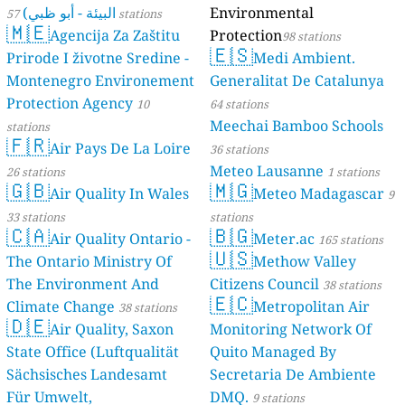
البيئة - أبو ظبي)
Environmental
57 stations
🇲🇪
Agencija Za Zaštitu
Protection
98 stations
🇪🇸
Prirode I životne Sredine -
Medi Ambient.
Montenegro Environement
Generalitat De Catalunya
Protection Agency
10
64 stations
Meechai Bamboo Schools
stations
🇫🇷
Air Pays De La Loire
36 stations
Meteo Lausanne
26 stations
1 stations
🇬🇧
🇲🇬
Air Quality In Wales
Meteo Madagascar
9
33 stations
stations
🇨🇦
🇧🇬
Air Quality Ontario -
Meter.ac
165 stations
🇺🇸
The Ontario Ministry Of
Methow Valley
The Environment And
Citizens Council
38 stations
🇪🇨
Climate Change
Metropolitan Air
38 stations
🇩🇪
Air Quality, Saxon
Monitoring Network Of
State Office (Luftqualität
Quito Managed By
Sächsisches Landesamt
Secretaria De Ambiente
Für Umwelt,
DMQ.
9 stations