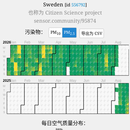
Sweden
[id
556792
]
也称为
Citizen Science project
sensor.community/95874
污染物：
PM
PM
导出为 CSV
10
2.5
2026
Jan
Feb
Mar
Apr
May
Jun
Jul
Aug
M
T
W
T
F
S
S
2025
Jan
Feb
Mar
Apr
May
Jun
Jul
Aug
M
T
W
T
F
S
S
每日空气质量分布：
98%