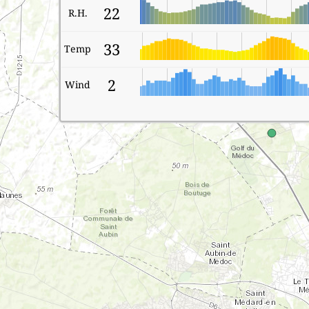
22
R.H.
33
Temp
2
Wind