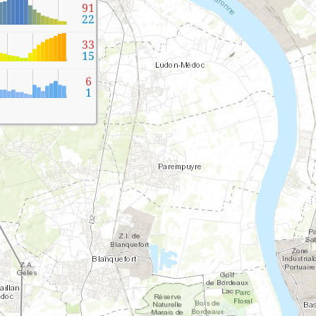
91
22
33
15
6
1