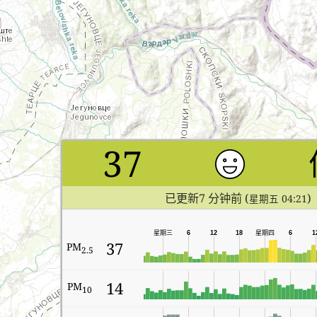
37
已更新7 分钟前 (
)
星期五 04:21
星期三
6
12
18
星期四
6
1
37
PM
2.5
14
PM
10