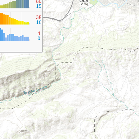
80
19
38
16
4
0