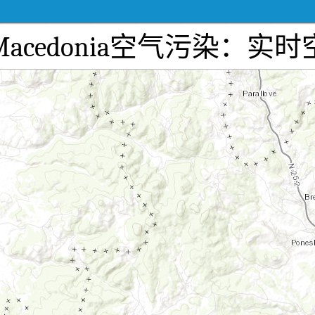
 North Macedonia空气污