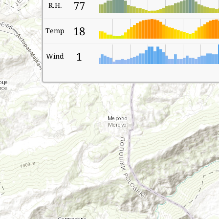
77
R.H.
18
Temp
1
Wind