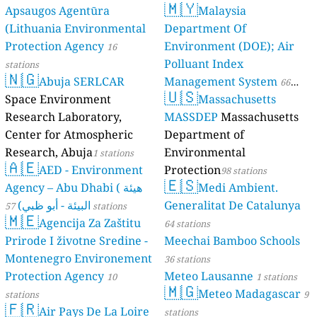
🇲🇾
Apsaugos Agentūra
Malaysia
(Lithuania Environmental
Department Of
Protection Agency
Environment (DOE); Air
16
Polluant Index
stations
🇳🇬
Abuja SERLCAR
Management System
66
🇺🇸
Space Environment
Massachusetts
stations
Research Laboratory,
MASSDEP
Massachusetts
Center for Atmospheric
Department of
Research, Abuja
Environmental
1 stations
🇦🇪
AED - Environment
Protection
98 stations
🇪🇸
Agency – Abu Dhabi ( هيئة
Medi Ambient.
البيئة - أبو ظبي)
Generalitat De Catalunya
57 stations
🇲🇪
Agencija Za Zaštitu
64 stations
Prirode I životne Sredine -
Meechai Bamboo Schools
Montenegro Environement
36 stations
Protection Agency
Meteo Lausanne
10
1 stations
🇲🇬
Meteo Madagascar
stations
9
🇫🇷
Air Pays De La Loire
stations