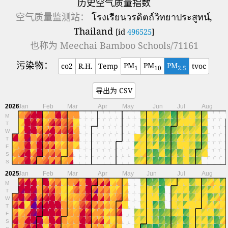
历史空气质量指数
空气质量监测站：
โรงเรียนวรดิตถ์วิทยาประสูทน์,
Thailand
[id
496525
]
也称为
Meechai Bamboo Schools/71161
污染物：
PM
PM
PM
co2
R.H.
Temp
tvoc
1
10
2.5
导出为 CSV
2026
Jan
Feb
Mar
Apr
May
Jun
Jul
Aug
M
T
W
T
F
S
S
2025
Jan
Feb
Mar
Apr
May
Jun
Jul
Aug
M
T
W
T
F
S