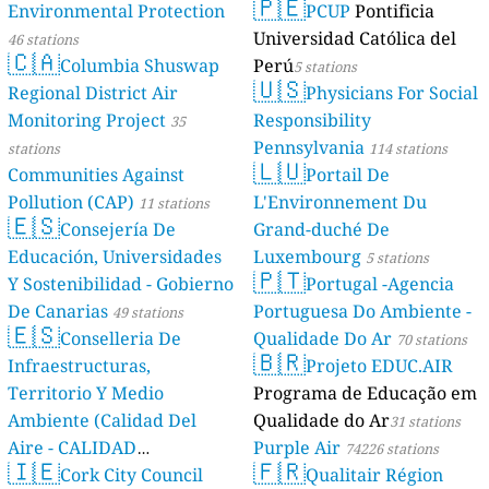
🇵🇪
Environmental Protection
PCUP
Pontificia
Universidad Católica del
46 stations
🇨🇦
Columbia Shuswap
Perú
5 stations
🇺🇸
Regional District Air
Physicians For Social
Monitoring Project
Responsibility
35
Pennsylvania
stations
114 stations
🇱🇺
Communities Against
Portail De
Pollution (CAP)
L'Environnement Du
11 stations
🇪🇸
Consejería De
Grand-duché De
Educación, Universidades
Luxembourg
5 stations
🇵🇹
Y Sostenibilidad - Gobierno
Portugal -Agencia
De Canarias
Portuguesa Do Ambiente -
49 stations
🇪🇸
Conselleria De
Qualidade Do Ar
70 stations
🇧🇷
Infraestructuras,
Projeto EDUC.AIR
Territorio Y Medio
Programa de Educação em
Ambiente (Calidad Del
Qualidade do Ar
31 stations
Aire - CALIDAD
Purple Air
74226 stations
🇮🇪
🇫🇷
AMBIENTAL)
Cork City Council
Qualitair Région
23 stations