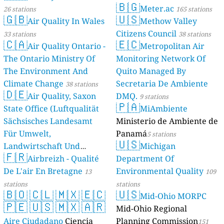
🇧🇬
Meter.ac
26 stations
165 stations
🇬🇧
🇺🇸
Air Quality In Wales
Methow Valley
Citizens Council
33 stations
38 stations
🇨🇦
🇪🇨
Air Quality Ontario -
Metropolitan Air
The Ontario Ministry Of
Monitoring Network Of
The Environment And
Quito Managed By
Climate Change
Secretaria De Ambiente
38 stations
🇩🇪
Air Quality, Saxon
DMQ.
9 stations
🇵🇦
State Office (Luftqualität
MiAmbiente
Sächsisches Landesamt
Ministerio de Ambiente de
Für Umwelt,
Panamá
5 stations
🇺🇸
Landwirtschaft Und
Michigan
🇫🇷
Geologie)
Airbreizh - Qualité
Department Of
50 stations
De L'air En Bretagne
Environmental Quality
13
109
stations
stations
🇧🇴
🇨🇱
🇲🇽
🇪🇨
🇺🇸
Mid-Ohio MORPC
🇵🇪
🇺🇸
🇲🇽
🇦🇷
Mid-Ohio Regional
Aire Ciudadano
Ciencia
Planning Commission
151