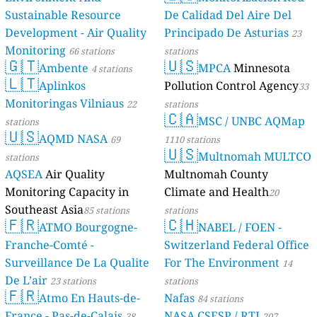
Sustainable Resource
De Calidad Del Aire Del
Development - Air Quality
Principado De Asturias
23
Monitoring
66 stations
stations
🇬🇹
🇺🇸
Ambente
MPCA
Minnesota
4 stations
🇱🇹
Aplinkos
Pollution Control Agency
33
Monitoringas Vilniaus
22
stations
🇨🇦
MSC / UNBC AQMap
stations
🇺🇸
AQMD NASA
69
1110 stations
🇺🇸
Multnomah MULTCO
stations
AQSEA
Air Quality
Multnomah County
Monitoring Capacity in
Climate and Health
20
Southeast Asia
85 stations
stations
🇫🇷
🇨🇭
ATMO Bourgogne-
NABEL / FOEN -
Franche-Comté -
Switzerland Federal Office
Surveillance De La Qualite
For The Environment
14
De L’air
23 stations
stations
🇫🇷
Atmo En Hauts-de-
Nafas
84 stations
France - Pas-de-Calais
NASA CSESP / RTI
38
207