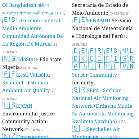
Of Bangladesh পরিবেশ
Secretaria de Estado de
অধিদপ্তর-গণপ্রজাতন্ত্রী বাংলাদেশ সরকার
Meio Ambiente
75 stations
🇪🇸
🇵🇪
Direccion General
SENAMHI
Servicio
17 stations
Medio Ambiente,
Nacional de Meteorología
Comunidad Autónoma De
e Hidrología del Perú
14
La Región De Murcia
11
stations
🇩🇪
🇫🇷
🇪🇸
🇳🇱
stations
🇳🇬
🇩🇰
🇧🇪
🇫🇮
🇬🇷
EdoState
Edo State
🇦🇺
🇮🇹
🇵🇱
🇻🇳
Nigeria
3 stations
🇪🇪
Eesti Välisõhu
Sensor Community
Kvaliteet - Estonian
formerly
🇸🇷
Ambient Air Quality
luftdaten.info
SEPA - Serbian
11
35815 stations
National Air Monitoring
stations
🇺🇸
EJCAN
Network (Državna Mreža
Environmental Justice
Za Automatski Monitoring
Community Action
Kvaliteta Vazduha)
121
🇸🇨
Network
Seychelles Air
28 stations
stations
🇳🇿
Environment
Monitoring
12 stations