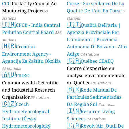
CCC
Cork City Council Air
Corse - Surveillance De La
Monitoring Project
Qualité De L'air En Corse
53
7
stations
stations
🇮🇳
🇮🇹
CPCB - India Central
Qualità Dell’aria |
Pollution Control Board
Agenzia Provinciale Per
586
L'ambiente | Provincia
stations
🇭🇷
Croatian
Autonoma Di Bolzano - Alto
Environment Agency -
Adige
14 stations
🇨🇦
Agencija Za Zaštitu Okoliša
Québec CEAEQ
Centre d'expertise en
66 stations
🇦🇺
CSIRO
analyse environnementale
Commonwealth Scientific
du Québec
101 stations
🇧🇷
and Industrial Research
Rede Manual De
Organisation
Partículas Sedimentadas
35 stations
🇨🇿
Czech
Da Região Sul
6 stations
🇮🇳
Hydrometeorological
Respirer Living
Institute (Český
Sciences
74 stations
🇨🇦
Hydrometeorologický
Revolv'Air, Outil De