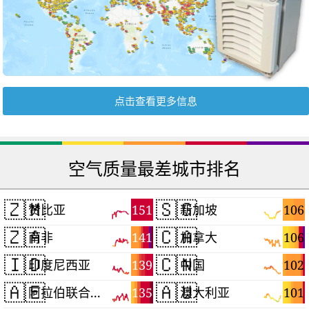
点击查看更多信息
空气质量最差城市排名
🇿🇲
🇸🇬
151
106
赞比亚
新加坡
🇿🇦
🇨🇦
141
106
南非
加拿大
🇮🇩
🇨🇳
139
102
印度尼西亚
中国
🇦🇪
🇦🇺
135
101
阿拉伯联合酋长国
澳大利亚