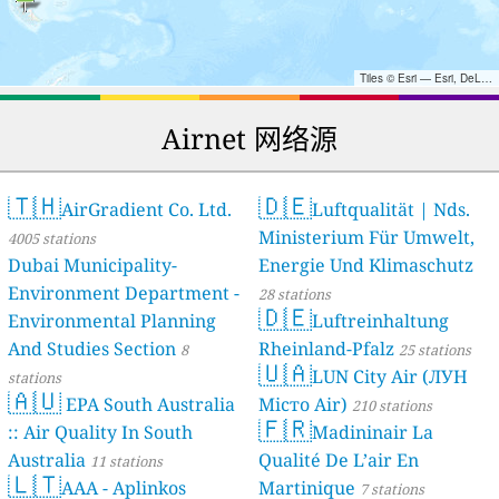
Tiles © Esri — Esri, DeLorme, NAVTEQ, TomTom, Intermap, iPC, USGS, FAO, NPS, NRCAN, GeoBase, Kadaster NL, Ordnance Survey, Esri Japan, METI, Esri China (Hong Kong), and the GIS User Community
Airnet 网络源
🇹🇭
🇩🇪
AirGradient Co. Ltd.
Luftqualität | Nds.
Ministerium Für Umwelt,
4005 stations
Dubai Municipality-
Energie Und Klimaschutz
Environment Department -
28 stations
🇩🇪
Environmental Planning
Luftreinhaltung
And Studies Section
Rheinland-Pfalz
8
25 stations
🇺🇦
LUN City Air (ЛУН
stations
🇦🇺
EPA South Australia
Місто Air)
210 stations
🇫🇷
:: Air Quality In South
Madininair La
Australia
Qualité De L’air En
11 stations
🇱🇹
AAA - Aplinkos
Martinique
7 stations