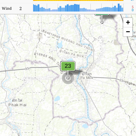
5
2
Wind
0
+
−