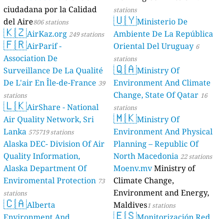
ciudadana por la Calidad
stations
🇺🇾
del Aire
Ministerio De
806 stations
🇰🇿
AirKaz.org
Ambiente De La República
249 stations
🇫🇷
AirParif -
Oriental Del Uruguay
6
Association De
stations
🇶🇦
Surveillance De La Qualité
Ministry Of
De L'air En Île-de-France
Environment And Climate
39
Change, State Of Qatar
stations
16
🇱🇰
AirShare - National
stations
🇲🇰
Air Quality Network, Sri
Ministry Of
Lanka
Environment And Physical
575719 stations
Alaska DEC- Division Of Air
Planning – Republic Of
Quality Information,
North Macedonia
22 stations
Alaska Department Of
Moenv.mv
Ministry of
Enviromental Protection
Climate Change,
73
Environment and Energy,
stations
🇨🇦
Alberta
Maldives
1 stations
🇪🇸
Environment And
Monitorización Red