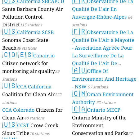
🇺🇸
🇫🇷
California SBCAPCD
Observatoire De La
stations
Santa Barbara County Air
Qualité De L'air En
Pollution Control
Auvergne-Rhône-Alpes
84
District
115 stations
stations
🇺🇸
🇫🇷
California SCSB
Observatoire De La
Sonoma Coast State
Qualité De L'Air à Mayotte
Beach
- Association Agréée Pour
40 stations
🇨🇴
🇪🇸
Canair.io
La Surveillance De La
Citizen network for
Qualité De L'Air De
🇦🇺
monitoring air quality
Mayotte
Office Of
29
4 stations
Environment And Heritage
stations
🇺🇸
CCA California
- NSW
97 stations
🇴🇲
Coalition for Clean Air
Oman Environment
222
Authority
stations
62 stations
🇨🇦
CCA Colorado
Citizens for
Ontario MECP
Clean Air
Ontario Ministry of the
40 stations
🇺🇸
CCST
Crow Creek
Environment,
Sioux Tribe
Conservation and Parks
10 stations
27