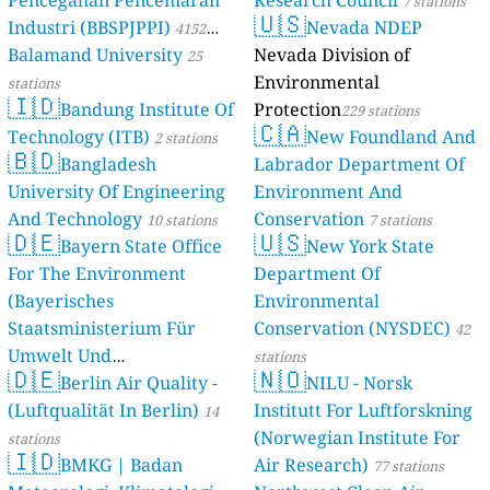
7 stations
🇺🇸
Industri (BBSPJPPI)
Nevada NDEP
4152
Balamand University
Nevada Division of
stations
25
Environmental
stations
🇮🇩
Bandung Institute Of
Protection
229 stations
🇨🇦
Technology (ITB)
New Foundland And
2 stations
🇧🇩
Bangladesh
Labrador Department Of
University Of Engineering
Environment And
And Technology
Conservation
10 stations
7 stations
🇩🇪
🇺🇸
Bayern State Office
New York State
For The Environment
Department Of
(Bayerisches
Environmental
Staatsministerium Für
Conservation (NYSDEC)
42
Umwelt Und
stations
🇩🇪
🇳🇴
Berlin Air Quality -
Verbraucherschutz) - LfU
NILU - Norsk
(Luftqualität In Berlin)
Institutt For Luftforskning
46 stations
14
(Norwegian Institute For
stations
🇮🇩
BMKG | Badan
Air Research)
77 stations