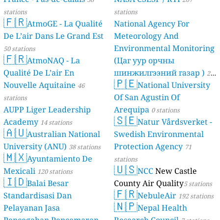
stations
stations
🇫🇷
AtmoGE - La Qualité
National Agency For
De L’air Dans Le Grand Est
Meteorology And
Environmental Monitoring
50 stations
🇫🇷
AtmoNAQ - La
(Цаг уур орчны
Qualité De L’air En
шинжилгээний газар )
21
🇵🇪
Nouvelle Aquitaine
National University
46
stations
Of San Agustin Of
stations
AUPP Liger Leadership
Arequipa
0 stations
🇸🇪
Academy
Natur Vårdsverket -
14 stations
🇦🇺
Australian National
Swedish Environmental
University (ANU)
Protection Agency
38 stations
71
🇲🇽
Ayuntamiento De
stations
🇺🇸
Mexicali
NCC
New Castle
120 stations
🇮🇩
Balai Besar
County Air Quality
5 stations
🇫🇷
Standardisasi Dan
NebuleAir
192 stations
🇳🇵
Pelayanan Jasa
Nepal Health
Pencegahan Pencemaran
Research Council