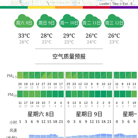
Leaflet
|
Tiles © Esri - Esri, DeLorme, NAVTEQ, TomTom, Intermap, iPC, USGS, FAO, NPS, NRCAN, GeoBase, Kadaster NL, Ordnance Survey, Esri Japan, METI, Esri China (Hong Kong), and the GIS User Community
周六 8日
周日 9日
周一 10日
周二 11日
周三 12日
33°C
28°C
29°C
26°C
26°C
26°C
25°C
25°C
24°C
23°C
空气质量预报
PM
2.5
26
19
13
12
27
23
16
17
25
23
12
13
9
8
10
12
11
8
13
13
24
14
12
8
13
14
14
15
20
13
11
9
9
7
7
11
8
7
9
10
PM
10
11
17
19
19
10
7
4
4
6
13
9
12
5
2
2
6
4
3
7
19
11
17
19
19
10
7
4
4
6
13
9
12
5
2
2
6
4
3
7
19
星期六 8日
星期日 9日
星期一
1
3
6
9
12
15
18
21
0
3
6
9
12
15
18
21
0
3
6
9
小时
风速
(米/秒)