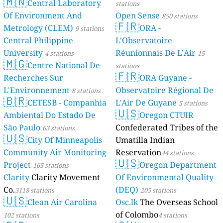
🇲🇳
Central Laboratory
stations
Of Environment And
Open Sense
850 stations
🇫🇷
Metrology (CLEM)
ORA -
9 stations
Central Philippine
L'Observatoire
University
Réunionnais De L’Air
4 stations
15
🇲🇬
Centre National De
stations
🇫🇷
Recherches Sur
ORA Guyane -
L'Environnement
Observatoire Régional De
8 stations
🇧🇷
CETESB - Companhia
L'Air De Guyane
5 stations
🇺🇸
Ambiental Do Estado De
Oregon CTUIR
São Paulo
Confederated Tribes of the
63 stations
🇺🇸
City Of Minneapolis
Umatilla Indian
Community Air Monitoring
Reservation
44 stations
🇺🇸
Project
Oregon Department
165 stations
Clarity
Clarity Movement
Of Environmental Quality
Co.
(DEQ)
3118 stations
205 stations
🇺🇸
Clean Air Carolina
Osc.lk
The Overseas School
of Colombo
102 stations
4 stations