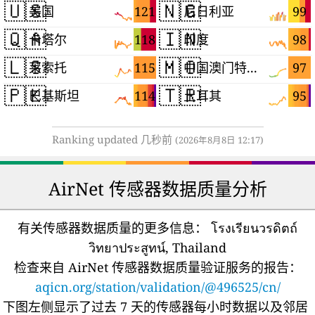
🇺🇸
🇳🇬
121
99
美国
尼日利亚
🇶🇦
🇮🇳
118
98
卡塔尔
印度
🇱🇸
🇲🇴
115
97
莱索托
中国澳门特别行政区
🇵🇰
🇹🇷
114
95
巴基斯坦
土耳其
Ranking updated 几秒前
(2026年8月8日 12:17)
AirNet 传感器数据质量分析
有关传感器数据质量的更多信息：
โรงเรียนวรดิตถ์
วิทยาประสูทน์, Thailand
检查来自 AirNet 传感器数据质量验证服务的报告：
aqicn.org/station/validation/@496525/cn/
下图左侧显示了过去 7 天的传感器每小时数据以及邻居