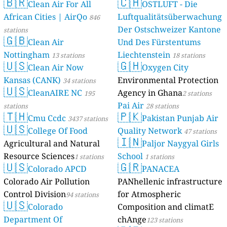
🇧🇷
🇨🇭
Clean Air For All
OSTLUFT - Die
African Cities | AirQo
Luftqualitätsüberwachung
846
Der Ostschweizer Kantone
stations
🇬🇧
Clean Air
Und Des Fürstentums
Nottingham
Liechtenstein
13 stations
18 stations
🇺🇸
🇬🇭
Clean Air Now
Oxygen City
Kansas (CANK)
Environmental Protection
34 stations
🇺🇸
CleanAIRE NC
Agency in Ghana
195
2 stations
Pai Air
stations
28 stations
🇹🇭
🇵🇰
Cmu Ccdc
Pakistan Punjab Air
3437 stations
🇺🇸
College Of Food
Quality Network
47 stations
🇮🇳
Agricultural and Natural
Paljor Naygyal Girls
Resource Sciences
School
1 stations
1 stations
🇺🇸
🇬🇷
Colorado APCD
PANACEA
Colorado Air Pollution
PANhellenic infrastructure
Control Division
for Atmospheric
94 stations
🇺🇸
Colorado
Composition and climatE
Department Of
chAnge
123 stations