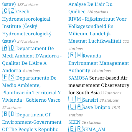
ústav)
Analyse De L'air Du
188 stations
🇨🇿
Czech
Québec
126 stations
Hydrometeorological
RIVM - Rijksinstituut Voor
Institute (Český
Volksgezondheid En
Hydrometeorologický
Milieum, Landelijk
ústav)
Meetnet Luchtkwaliteit
274 stations
112
🇦🇩
Departament De
stations
🇷🇼
Medi Ambient D'Andorra -
Rwanda
Qualitat De L'Aire A
Environment Management
Andorra
Authority
4 stations
14 stations
🇪🇸
Departamento De
SAMOSA
Sensor-based Air
Medio Ambiente,
measurement Observatory
Planificación Territorial Y
for South Asia
337 stations
🇹🇭
Vivienda · Gobierno Vasco
Sansiri
58 stations
🇺🇦
Save Dnipro
62 stations
1815
🇧🇩
Department Of
stations
Environment-Government
SEEN
16 stations
🇧🇷
Of The People's Republic
SEMA_AM