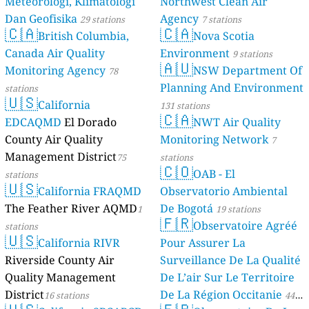
Meteorologi, Klimatologi
Northwest Clean Air
Dan Geofisika
Agency
29 stations
7 stations
🇨🇦
🇨🇦
British Columbia,
Nova Scotia
Canada Air Quality
Environment
9 stations
🇦🇺
Monitoring Agency
NSW Department Of
78
Planning And Environment
stations
🇺🇸
California
131 stations
🇨🇦
EDCAQMD
El Dorado
NWT Air Quality
County Air Quality
Monitoring Network
7
Management District
75
stations
🇨🇴
OAB - El
stations
🇺🇸
California FRAQMD
Observatorio Ambiental
The Feather River AQMD
De Bogotá
1
19 stations
🇫🇷
Observatoire Agréé
stations
🇺🇸
California RIVR
Pour Assurer La
Riverside County Air
Surveillance De La Qualité
Quality Management
De L’air Sur Le Territoire
District
De La Région Occitanie
16 stations
44