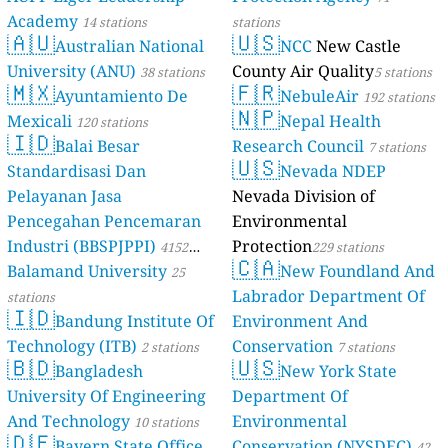
Academy
14 stations
stations
🇦🇺
🇺🇸
Australian National
NCC
New Castle
University (ANU)
County Air Quality
38 stations
5 stations
🇲🇽
🇫🇷
Ayuntamiento De
NebuleAir
192 stations
🇳🇵
Mexicali
Nepal Health
120 stations
🇮🇩
Balai Besar
Research Council
7 stations
🇺🇸
Standardisasi Dan
Nevada NDEP
Pelayanan Jasa
Nevada Division of
Pencegahan Pencemaran
Environmental
Industri (BBSPJPPI)
Protection
4152
229 stations
🇨🇦
Balamand University
New Foundland And
stations
25
Labrador Department Of
stations
🇮🇩
Bandung Institute Of
Environment And
Technology (ITB)
Conservation
2 stations
7 stations
🇧🇩
🇺🇸
Bangladesh
New York State
University Of Engineering
Department Of
And Technology
Environmental
10 stations
🇩🇪
Bayern State Office
Conservation (NYSDEC)
42