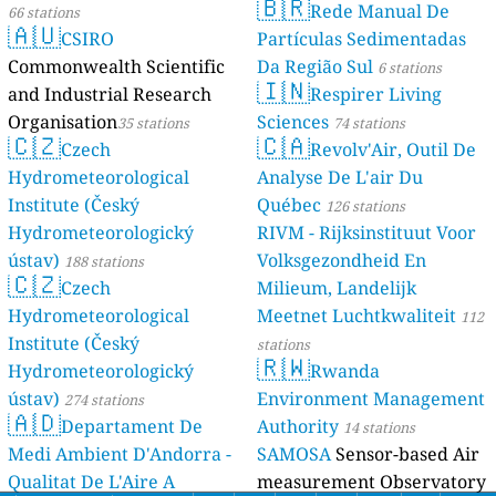
🇧🇷
Rede Manual De
66 stations
🇦🇺
CSIRO
Partículas Sedimentadas
Commonwealth Scientific
Da Região Sul
6 stations
🇮🇳
and Industrial Research
Respirer Living
Organisation
Sciences
35 stations
74 stations
🇨🇿
🇨🇦
Czech
Revolv'Air, Outil De
Hydrometeorological
Analyse De L'air Du
Institute (Český
Québec
126 stations
Hydrometeorologický
RIVM - Rijksinstituut Voor
ústav)
Volksgezondheid En
188 stations
🇨🇿
Czech
Milieum, Landelijk
Hydrometeorological
Meetnet Luchtkwaliteit
112
Institute (Český
stations
🇷🇼
Hydrometeorologický
Rwanda
ústav)
Environment Management
274 stations
🇦🇩
Departament De
Authority
14 stations
Medi Ambient D'Andorra -
SAMOSA
Sensor-based Air
Qualitat De L'Aire A
measurement Observatory