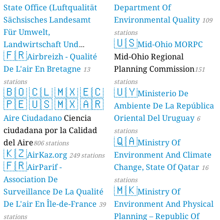
State Office (Luftqualität
Department Of
Sächsisches Landesamt
Environmental Quality
109
Für Umwelt,
stations
🇺🇸
Landwirtschaft Und
Mid-Ohio MORPC
🇫🇷
Geologie)
Airbreizh - Qualité
Mid-Ohio Regional
50 stations
De L'air En Bretagne
Planning Commission
13
151
stations
stations
🇧🇴
🇨🇱
🇲🇽
🇪🇨
🇺🇾
Ministerio De
🇵🇪
🇺🇸
🇲🇽
🇦🇷
Ambiente De La República
Aire Ciudadano
Ciencia
Oriental Del Uruguay
6
ciudadana por la Calidad
stations
🇶🇦
del Aire
Ministry Of
806 stations
🇰🇿
AirKaz.org
Environment And Climate
249 stations
🇫🇷
AirParif -
Change, State Of Qatar
16
Association De
stations
🇲🇰
Surveillance De La Qualité
Ministry Of
De L'air En Île-de-France
Environment And Physical
39
Planning – Republic Of
stations