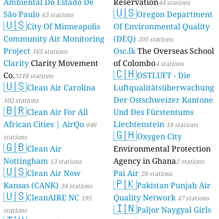
Ambiental Do Estado De
Reservation
44 stations
🇺🇸
São Paulo
Oregon Department
63 stations
🇺🇸
City Of Minneapolis
Of Environmental Quality
Community Air Monitoring
(DEQ)
205 stations
Project
Osc.lk
The Overseas School
165 stations
Clarity
Clarity Movement
of Colombo
4 stations
🇨🇭
Co.
OSTLUFT - Die
3118 stations
🇺🇸
Clean Air Carolina
Luftqualitätsüberwachung
Der Ostschweizer Kantone
102 stations
🇧🇷
Clean Air For All
Und Des Fürstentums
African Cities | AirQo
Liechtenstein
846
18 stations
🇬🇭
Oxygen City
stations
🇬🇧
Clean Air
Environmental Protection
Nottingham
Agency in Ghana
13 stations
2 stations
🇺🇸
Clean Air Now
Pai Air
28 stations
🇵🇰
Kansas (CANK)
Pakistan Punjab Air
34 stations
🇺🇸
CleanAIRE NC
Quality Network
195
47 stations
🇮🇳
Paljor Naygyal Girls
stations