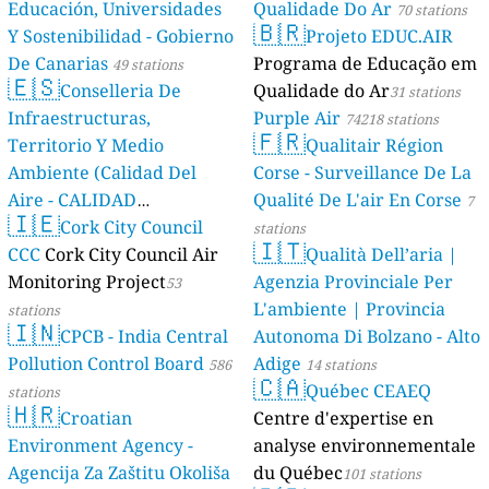
Educación, Universidades
Qualidade Do Ar
70 stations
🇧🇷
Y Sostenibilidad - Gobierno
Projeto EDUC.AIR
De Canarias
Programa de Educação em
49 stations
🇪🇸
Conselleria De
Qualidade do Ar
31 stations
Infraestructuras,
Purple Air
74218 stations
🇫🇷
Territorio Y Medio
Qualitair Région
Ambiente (Calidad Del
Corse - Surveillance De La
Aire - CALIDAD
Qualité De L'air En Corse
7
🇮🇪
AMBIENTAL)
Cork City Council
23 stations
stations
🇮🇹
CCC
Cork City Council Air
Qualità Dell’aria |
Monitoring Project
Agenzia Provinciale Per
53
L'ambiente | Provincia
stations
🇮🇳
CPCB - India Central
Autonoma Di Bolzano - Alto
Pollution Control Board
Adige
586
14 stations
🇨🇦
Québec CEAEQ
stations
🇭🇷
Croatian
Centre d'expertise en
Environment Agency -
analyse environnementale
Agencija Za Zaštitu Okoliša
du Québec
101 stations