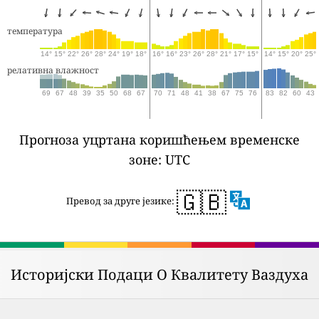
температура
14°
15°
22°
26°
28°
24°
19°
18°
16°
16°
23°
26°
28°
21°
17°
15°
14°
15°
20°
25°
релативна влажност
69
67
48
39
35
50
68
67
70
71
48
41
38
67
75
76
83
82
60
43
Прогноза уцртана коришћењем временске
зоне: UTC
🇬🇧
Превод за друге језике:
Историјски Подаци О Квалитету Ваздуха