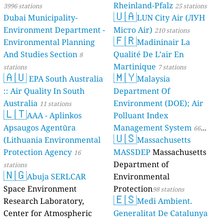
Rheinland-Pfalz
3996 stations
25 stations
🇺🇦
Dubai Municipality-
LUN City Air (ЛУН
Environment Department -
Місто Air)
210 stations
🇫🇷
Environmental Planning
Madininair La
And Studies Section
Qualité De L’air En
8
Martinique
stations
7 stations
🇦🇺
🇲🇾
EPA South Australia
Malaysia
:: Air Quality In South
Department Of
Australia
Environment (DOE); Air
11 stations
🇱🇹
AAA - Aplinkos
Polluant Index
Apsaugos Agentūra
Management System
66
🇺🇸
(Lithuania Environmental
Massachusetts
stations
Protection Agency
MASSDEP
Massachusetts
16
Department of
stations
🇳🇬
Abuja SERLCAR
Environmental
Space Environment
Protection
98 stations
🇪🇸
Research Laboratory,
Medi Ambient.
Center for Atmospheric
Generalitat De Catalunya