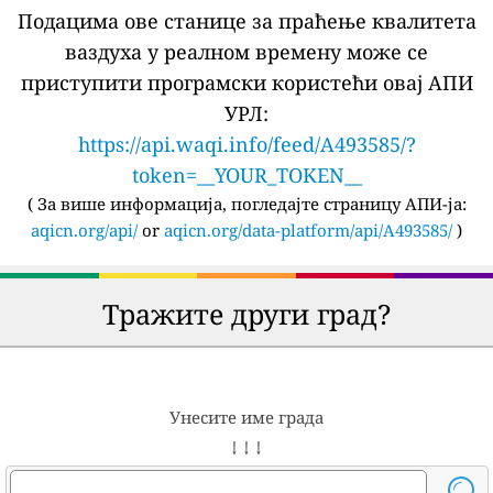
Подацима ове станице за праћење квалитета
ваздуха у реалном времену може се
приступити програмски користећи овај АПИ
УРЛ:
https://api.waqi.info/feed/A493585/?
token=__YOUR_TOKEN__
(
За више информација, погледајте страницу АПИ-ја:
aqicn.org/api/
or
aqicn.org/data-platform/api/A493585/
)
Тражите други град?
Унесите име града
↓ ↓ ↓