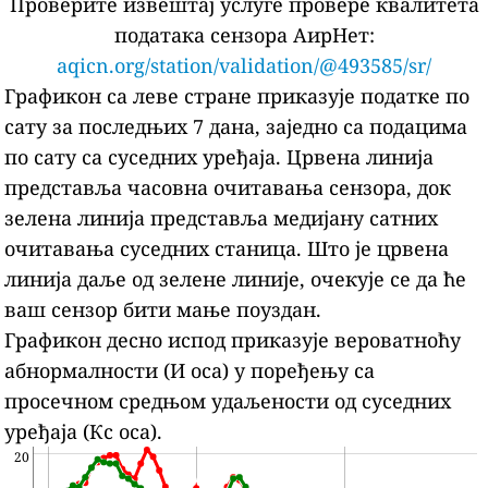
Проверите извештај услуге провере квалитета
података сензора АирНет:
aqicn.org/station/validation/@493585/sr/
Графикон са леве стране приказује податке по
сату за последњих 7 дана, заједно са подацима
по сату са суседних уређаја.
Црвена линија
представља часовна очитавања сензора, док
зелена линија представља медијану сатних
очитавања суседних станица.
Што је црвена
линија даље од зелене линије, очекује се да ће
ваш сензор бити мање поуздан.
Графикон десно испод приказује вероватноћу
абнормалности (И оса) у поређењу са
просечном средњом удаљености од суседних
уређаја (Кс оса).
20