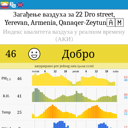
Загађење ваздуха за 22 Dro street,
🇦🇲
Yerevan, Armenia, Qanaqer-Zeytun
Индекс квалитета ваздуха у реалном времену
(АКИ)
Добро
46
ажурирано pre jednog sata (
)
petak 23:00
četvrtak
6
12
18
petak
6
12
18
subota
63
PM
46
2.5
40
60
41
R.H.
26
35
25
Temp
22
12