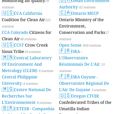
monitoring air quality
Oman Environment
29
Authority
stations
62 stations
🇺🇸
🇨🇦
CCA California
Ontario MECP
Coalition for Clean Air
Ontario Ministry of the
222
Environment,
stations
CCA Colorado
Citizens for
Conservation and Parks
27
Clean Air
40 stations
stations
🇺🇸
CCST
Crow Creek
Open Sense
850 stations
🇫🇷
Sioux Tribe
ORA -
10 stations
🇲🇳
Central Laboratory
L'Observatoire
Of Environment And
Réunionnais De L’Air
15
Metrology (CLEM)
9 stations
stations
🇫🇷
Central Philippine
ORA Guyane -
University
Observatoire Régional De
4 stations
🇲🇬
Centre National De
L'Air De Guyane
5 stations
🇺🇸
Recherches Sur
Oregon CTUIR
L'Environnement
Confederated Tribes of the
8 stations
🇧🇷
CETESB - Companhia
Umatilla Indian