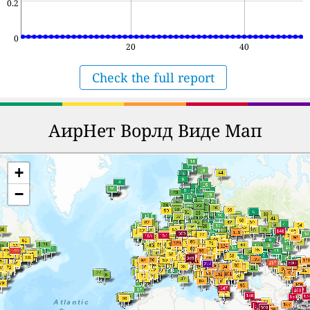
0.2
0
20
40
Check the full report
АирНет Ворлд Виде Мап
+
−