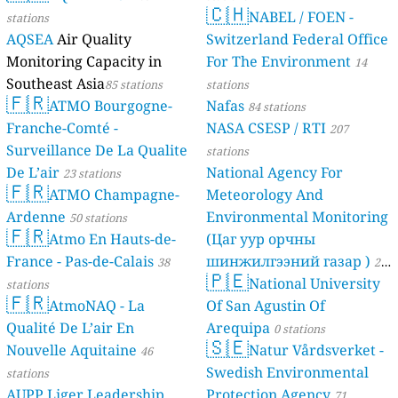
🇨🇭
NABEL / FOEN -
stations
AQSEA
Air Quality
Switzerland Federal Office
Monitoring Capacity in
For The Environment
14
Southeast Asia
85 stations
stations
🇫🇷
ATMO Bourgogne-
Nafas
84 stations
Franche-Comté -
NASA CSESP / RTI
207
Surveillance De La Qualite
stations
De L’air
National Agency For
23 stations
🇫🇷
ATMO Champagne-
Meteorology And
Ardenne
Environmental Monitoring
50 stations
🇫🇷
Atmo En Hauts-de-
(Цаг уур орчны
France - Pas-de-Calais
шинжилгээний газар )
38
21
🇵🇪
National University
stations
stations
🇫🇷
AtmoNAQ - La
Of San Agustin Of
Qualité De L’air En
Arequipa
0 stations
🇸🇪
Nouvelle Aquitaine
Natur Vårdsverket -
46
Swedish Environmental
stations
AUPP Liger Leadership
Protection Agency
71