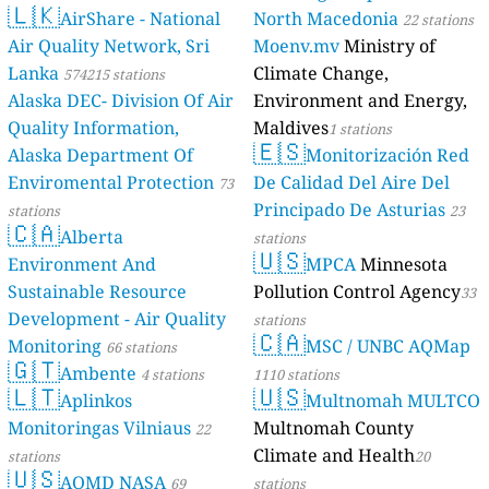
🇱🇰
AirShare - National
North Macedonia
22 stations
Air Quality Network, Sri
Moenv.mv
Ministry of
Lanka
Climate Change,
574215 stations
Alaska DEC- Division Of Air
Environment and Energy,
Quality Information,
Maldives
1 stations
🇪🇸
Alaska Department Of
Monitorización Red
Enviromental Protection
De Calidad Del Aire Del
73
Principado De Asturias
stations
23
🇨🇦
Alberta
stations
🇺🇸
Environment And
MPCA
Minnesota
Sustainable Resource
Pollution Control Agency
33
Development - Air Quality
stations
🇨🇦
Monitoring
MSC / UNBC AQMap
66 stations
🇬🇹
Ambente
4 stations
1110 stations
🇱🇹
🇺🇸
Aplinkos
Multnomah MULTCO
Monitoringas Vilniaus
Multnomah County
22
Climate and Health
stations
20
🇺🇸
AQMD NASA
69
stations