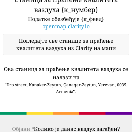
ваздуха {к_нумбер}
Податке обезбеђује {к_феед}
openmap.clarity.io
Погледајте све станице за праћење
квалитета ваздуха из Clarity на мапи
Ова станица за праћење квалитета ваздуха се
налази на
"Dro street, Kanaker-Zeytun, Qanaqer-Zeytun, Yerevan, 0035,
Armenia".
Објави
“Колико је данас ваздух загађен?