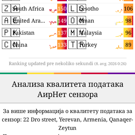
🇿🇦
🇱🇸
150
106
South Africa
Lesotho
🇦🇪
🇴🇲
149
98
United Arab Emirates
Oman
🇵🇰
🇲🇾
137
96
Pakistan
Malaysia
🇨🇳
🇹🇷
133
89
China
Turkey
Ranking updated pre nekoliko sekundi
(8. avg. 2026 0:26)
Анализа квалитета података
АирНет сензора
За више информација о квалитету података за
сензор:
22 Dro street, Yerevan, Armenia, Qanaqer-
Zeytun