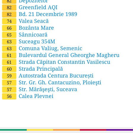
Depozitelor
82
Greenfield AQI
82
Bd. 21 Decembrie 1989
82
Valea Seacă
74
Bozânta Mare
66
Sânnicoară
65
Suceagu 354M
63
Comuna Valiug, Semenic
63
Bulevardul General Gheorghe Magheru
61
Strada Căpitan Constantin Vasilescu
61
Strada Principală
60
Autostrada Centura București
59
Str. Gr. Gh. Cantacuzino, Ploieşti
57
Str. Mărăşeşti, Suceava
57
Calea Plevnei
56