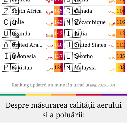
🇿🇦
🇨🇦
145
116
South Africa
Canada
🇨🇱
🇲🇿
143
116
Chile
Mozambique
🇺🇬
🇮🇳
143
112
Uganda
India
🇦🇪
🇺🇸
140
112
United Arab Emirates
United States
🇮🇩
🇱🇸
137
105
Indonesia
Lesotho
🇵🇰
🇲🇾
129
103
Pakistan
Malaysia
Ranking updated un minut în urmă
(8 aug. 2026 5:08)
Despre măsurarea calității aerului
și a poluării: