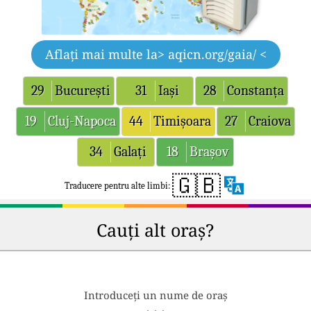
Aflați mai multe la
> aqicn.org/gaia/ <
29
București
31
Iași
28
Constanța
19
Cluj-Napoca
44
Timișoara
27
Craiova
34
Galați
18
Brașov
🇬🇧
Traducere pentru alte limbi:
Cauți alt oraș?
Introduceți un nume de oraș