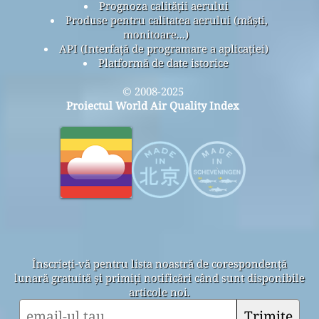
Prognoza calității aerului
Produse pentru calitatea aerului (măști,
monitoare...)
API (Interfață de programare a aplicației)
Platformă de date istorice
© 2008-2025
Proiectul World Air Quality Index
Înscrieți-vă pentru lista noastră de corespondență
lunară gratuită și primiți notificări când sunt disponibile
articole noi.
Trimite