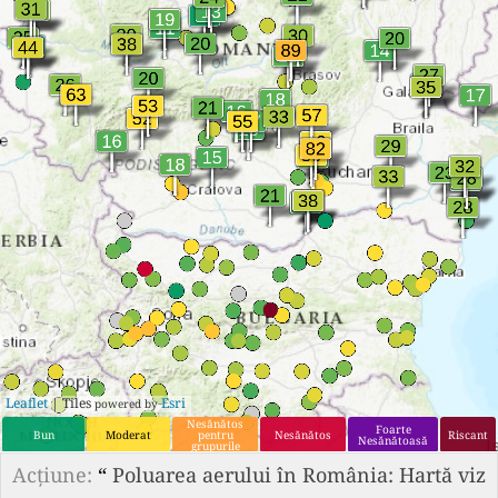
Leaflet
| Tiles
Esri
powered by
Nesănătos
Foarte
Bun
Moderat
pentru
Nesănătos
Riscant
Nesănătoasă
grupurile
sensibile
Acțiune:
“
Poluarea aerului în România: Hartă viz