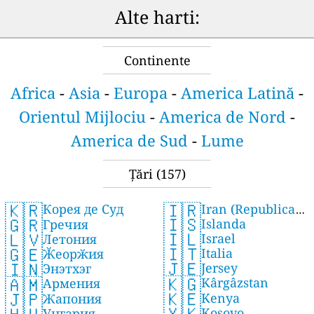
Alte harti:
Continente
Africa
-
Asia
-
Europa
-
America Latină
-
Orientul Mijlociu
-
America de Nord
-
America de Sud
-
Lume
Țări
(157)
🇰🇷
🇮🇷
Корея де Суд
Iran (Republica
🇮🇸
🇬🇷
Islanda
Гречия
islamică)
🇮🇱
🇱🇻
Israel
Летония
🇮🇹
🇬🇪
Italia
Ӂеорӂия
🇯🇪
🇮🇳
Jersey
Энэтхэг
🇰🇬
🇦🇲
Kârgâzstan
Армения
🇰🇪
🇯🇵
Kenya
Жапония
🇽🇰
Kosovo
Унгария