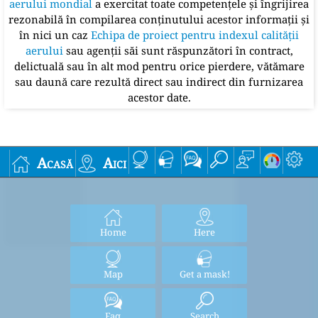
aerului mondial
a exercitat toate competențele și îngrijirea
rezonabilă în compilarea conținutului acestor informații și
în nici un caz
Echipa de proiect pentru indexul calității
aerului
sau agenții săi sunt răspunzători în contract,
delictuală sau în alt mod pentru orice pierdere, vătămare
sau daună care rezultă direct sau indirect din furnizarea
acestor date.
Acasă
Aici
Home
Here
Map
Get a mask!
Faq
Search