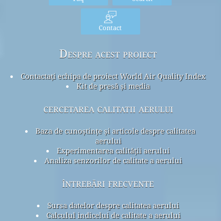
Contact
Despre acest proiect
Contactați echipa de proiect World Air Quality Index
Kit de presă și media
cercetarea calitatii aerului
Baza de cunoștințe și articole despre calitatea
aerului
Experimentarea calității aerului
Analiza senzorilor de calitate a aerului
întrebări frecvente
Sursa datelor despre calitatea aerului
Calculul indicelui de calitate a aerului