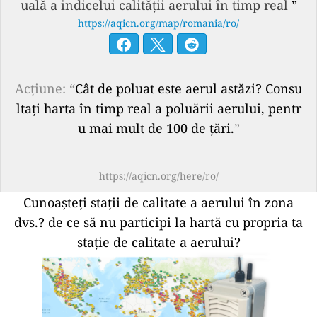
uală a indicelui calității aerului în timp real
”
https://aqicn.org/map/romania/ro/
Acțiune: “
Cât de poluat este aerul astăzi? Consu
ltați harta în timp real a poluării aerului, pentr
u mai mult de 100 de țări.
”
https://aqicn.org/here/ro/
Cunoașteți stații de calitate a aerului în zona
dvs.?
de ce să nu participi la hartă cu propria ta
stație de calitate a aerului?