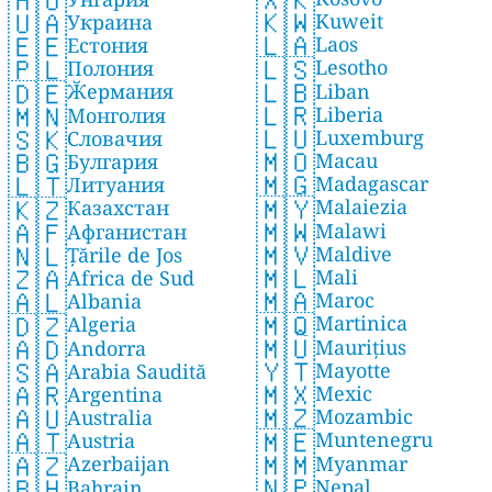
🇭🇺
🇰🇼
🇺🇦
Kuweit
Украина
🇱🇦
🇪🇪
Laos
Естония
🇱🇸
🇵🇱
Lesotho
Полония
🇱🇧
🇩🇪
Liban
Ӂермания
🇱🇷
🇲🇳
Liberia
Монголия
🇱🇺
🇸🇰
Luxemburg
Словачия
🇲🇴
🇧🇬
Macau
Булгария
🇲🇬
🇱🇹
Madagascar
Литуания
🇲🇾
🇰🇿
Malaiezia
Казахстан
🇲🇼
🇦🇫
Malawi
Афганистан
🇲🇻
🇳🇱
Maldive
Țările de Jos
🇲🇱
🇿🇦
Mali
Africa de Sud
🇲🇦
🇦🇱
Maroc
Albania
🇲🇶
🇩🇿
Martinica
Algeria
🇲🇺
🇦🇩
Maurițius
Andorra
🇾🇹
🇸🇦
Mayotte
Arabia Saudită
🇲🇽
🇦🇷
Mexic
Argentina
🇲🇿
🇦🇺
Mozambic
Australia
🇲🇪
🇦🇹
Muntenegru
Austria
🇲🇲
🇦🇿
Myanmar
Azerbaijan
🇳🇵
🇧🇭
Nepal
Bahrain