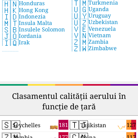
🇹🇲
🇭🇳
Turkmenia
Honduras
🇺🇬
🇭🇰
Uganda
Hong Kong
🇺🇾
🇮🇩
Uruguay
Indonezia
🇺🇿
🇲🇹
Uzbekistan
Insula Malta
🇻🇪
🇸🇧
Venezuela
Insulele Solomon
🇻🇳
🇯🇴
Vietnam
Iordania
🇿🇲
🇮🇶
Zambia
Irak
🇿🇼
Zimbabwe
Clasamentul calității aerului în
funcție de țară
🇸🇨
🇹🇯
181
127
Seychelles
Tajikistan
🇿🇲
🇨🇳
177
117
Zambia
China