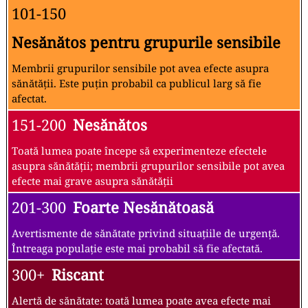
101-150
Nesănătos pentru grupurile sensibile
Membrii grupurilor sensibile pot avea efecte asupra
sănătății. Este puțin probabil ca publicul larg să fie
afectat.
151-200
Nesănătos
Toată lumea poate începe să experimenteze efectele
asupra sănătății; membrii grupurilor sensibile pot avea
efecte mai grave asupra sănătății
201-300
Foarte Nesănătoasă
Avertismente de sănătate privind situațiile de urgență.
Întreaga populație este mai probabil să fie afectată.
300+
Riscant
Alertă de sănătate: toată lumea poate avea efecte mai