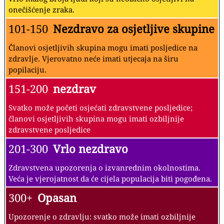
onečišćenje zraka.
101-150
Nezdravo za osjetljive skupine
Članovi osjetljivih skupina mogu imati posljedice na
zdravlje. Vjerovatno neće imati utjecaja na širu
popilaciju.
151-200
nezdrav
Svatko može početi osjećati zdravstvene posljedice;
članovi osjetljivih skupina mogu imati ozbiljnije
zdravstvene posljedice
201-300
Vrlo nezdravo
Zdravstvena upozorenja o izvanrednim okolnostima.
Veća je vjerojatnost da će cijela populacija biti pogođena.
300+
Opasan
Upozorenje o zdravlju: svatko može imati ozbiljnije