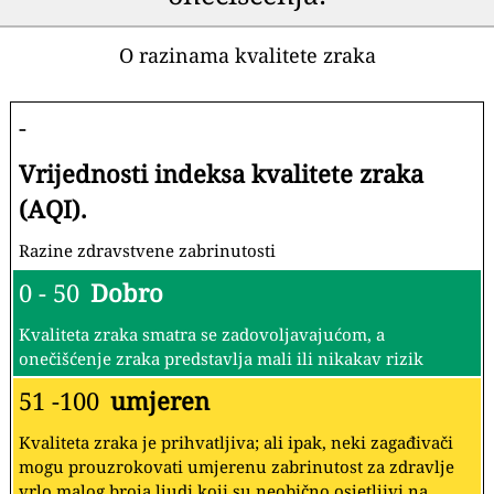
O razinama kvalitete zraka
-
Vrijednosti indeksa kvalitete zraka
(AQI).
Razine zdravstvene zabrinutosti
0 - 50
Dobro
Kvaliteta zraka smatra se zadovoljavajućom, a
onečišćenje zraka predstavlja mali ili nikakav rizik
51 -100
umjeren
Kvaliteta zraka je prihvatljiva; ali ipak, neki zagađivači
mogu prouzrokovati umjerenu zabrinutost za zdravlje
vrlo malog broja ljudi koji su neobično osjetljivi na