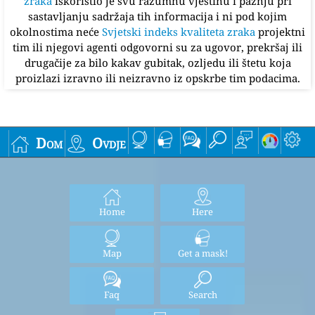
zraka
iskoristio je svu razumnu vještinu i pažnju pri
sastavljanju sadržaja tih informacija i ni pod kojim
okolnostima neće
Svjetski indeks kvaliteta zraka
projektni
tim ili njegovi agenti odgovorni su za ugovor, prekršaj ili
drugačije za bilo kakav gubitak, ozljedu ili štetu koja
proizlazi izravno ili neizravno iz opskrbe tim podacima.
Dom
Ovdje
Home
Here
Map
Get a mask!
Faq
Search