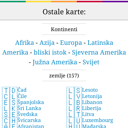
Ostale karte:
Kontinenti
Afrika
-
Azija
-
Europa
-
Latinska
Amerika
-
bliski istok
-
Sjeverna Amerika
-
Južna Amerika
-
Svijet
zemlje
(157)
🇹🇩
🇱🇸
Čad
Lesoto
🇨🇱
🇱🇻
Čile
Letonija
🇪🇸
🇱🇧
Španjolska
Libanon
🇱🇰
🇱🇷
Šri Lanka
Liberija
🇸🇪
🇱🇹
Švedska
Litva
🇨🇭
🇱🇺
Švicarska
Luxembourg
🇦🇫
🇭🇺
Afganistan
Mađarska