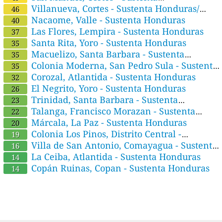
Honduras/CIPOTES
Villanueva, Cortes - Sustenta Honduras/
46
Cipotes
Nacaome, Valle - Sustenta Honduras
40
Las Flores, Lempira - Sustenta Honduras
37
Santa Rita, Yoro - Sustenta Honduras
35
Macuelizo, Santa Barbara - Sustenta
35
Honduras
Colonia Moderna, San Pedro Sula - Sustenta
35
Honduras/CIPOTES
Corozal, Atlantida - Sustenta Honduras
32
El Negrito, Yoro - Sustenta Honduras
26
Trinidad, Santa Barbara - Sustenta
23
Honduras
Talanga, Francisco Morazan - Sustenta
22
Honduras
Márcala, La Paz - Sustenta Honduras
20
Colonia Los Pinos, Distrito Central -
19
Sustenta Honduras
Villa de San Antonio, Comayagua - Sustenta
16
Honduras
La Ceiba, Atlantida - Sustenta Honduras
14
Copán Ruinas, Copan - Sustenta Honduras
14