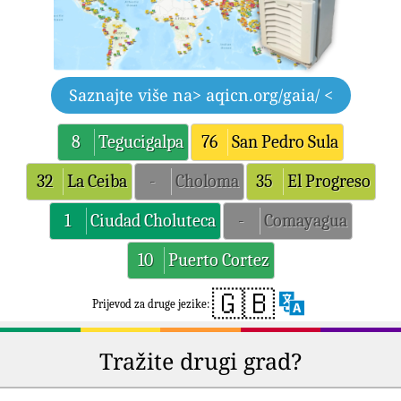
Saznajte više na
> aqicn.org/gaia/ <
8
Tegucigalpa
76
San Pedro Sula
32
La Ceiba
-
Choloma
35
El Progreso
1
Ciudad Choluteca
-
Comayagua
10
Puerto Cortez
🇬🇧
Prijevod za druge jezike:
Tražite drugi grad?