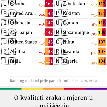
🇱🇸
🇺🇿
169
113
Lesotho
Uzbekistan
🇦🇪
🇵🇰
148
111
United Arab Emirates
Pakistan
🇮🇩
🇺🇬
147
110
Indonesia
Uganda
🇦🇿
🇲🇿
147
109
Azerbaijan
Mozambique
🇺🇸
🇨🇳
145
107
United States
China
🇿🇲
🇷🇼
143
107
Zambia
Rwanda
🇮🇳
🇳🇬
131
104
India
Nigeria
Ranking updated prije par sekundi
(8. kol. 2026 19:35)
O kvaliteti zraka i mjerenju
onečišćenja: