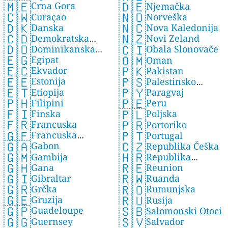
🇲🇪
🇩🇪
Crna Gora
Njemačka
🇨🇼
🇳🇴
Curaçao
Norveška
🇩🇰
🇳🇨
Danska
Nova Kaledonija
🇨🇩
🇳🇿
Demokratska
Novi Zeland
🇩🇴
🇨🇮
Dominikanska
Republika Kongo
Obala Slonovače
🇪🇬
🇴🇲
Egipat
Republika
Oman
🇪🇨
🇵🇰
Ekvador
Pakistan
🇪🇪
🇵🇸
Estonija
Palestinsko
🇪🇹
🇵🇾
Etiopija
Paragvaj
Područje
🇵🇭
🇵🇪
Filipini
Peru
🇫🇮
🇵🇱
Finska
Poljska
🇫🇷
🇵🇷
Francuska
Portoriko
🇬🇫
🇵🇹
Francuska
Portugal
🇬🇦
🇨🇿
Gabon
Gvajana
Republika Češka
🇬🇲
🇭🇷
Gambija
Republika
🇬🇭
🇷🇪
Gana
Reunion
Hrvatska
🇬🇮
🇷🇼
Gibraltar
Ruanda
🇬🇷
🇷🇴
Grčka
Rumunjska
🇬🇪
🇷🇺
Gruzija
Rusija
🇬🇵
🇸🇧
Guadeloupe
Salomonski Otoci
🇬🇬
🇸🇻
Guernsey
Salvador