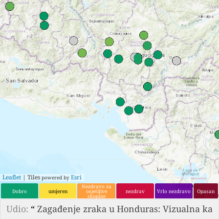
Leaflet
| Tiles
Esri
powered by
Nezdravo za
Dobro
umjeren
osjetljive
nezdrav
Vrlo nezdravo
Opasan
skupine
Udio:
“
Zagađenje zraka u Honduras: Vizualna ka