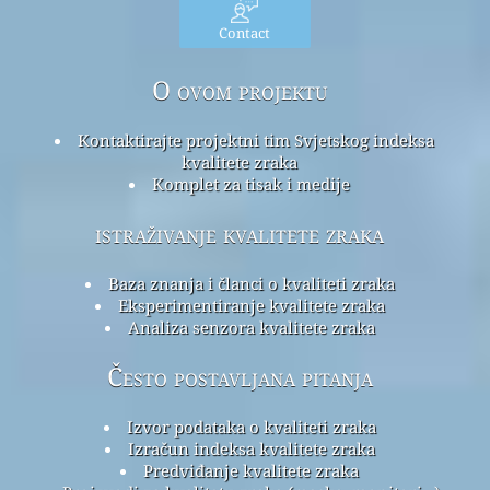
Contact
O ovom projektu
Kontaktirajte projektni tim Svjetskog indeksa
kvalitete zraka
Komplet za tisak i medije
istraživanje kvalitete zraka
Baza znanja i članci o kvaliteti zraka
Eksperimentiranje kvalitete zraka
Analiza senzora kvalitete zraka
Često postavljana pitanja
Izvor podataka o kvaliteti zraka
Izračun indeksa kvalitete zraka
Predviđanje kvalitete zraka