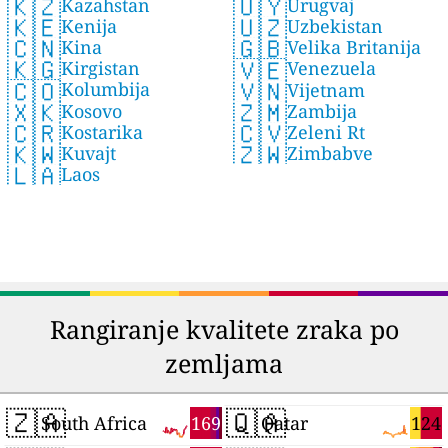
🇰🇿
🇺🇾
Kazahstan
Urugvaj
🇰🇪
🇺🇿
Kenija
Uzbekistan
🇨🇳
🇬🇧
Kina
Velika Britanija
🇰🇬
🇻🇪
Kirgistan
Venezuela
🇨🇴
🇻🇳
Kolumbija
Vijetnam
🇽🇰
🇿🇲
Kosovo
Zambija
🇨🇷
🇨🇻
Kostarika
Zeleni Rt
🇰🇼
🇿🇼
Kuvajt
Zimbabve
🇱🇦
Laos
Rangiranje kvalitete zraka po
zemljama
🇿🇦
🇶🇦
169
124
South Africa
Qatar