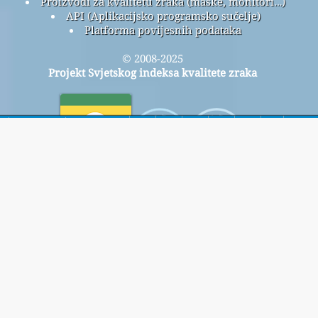
Proizvodi za kvalitetu zraka (maske, monitori…)
API (Aplikacijsko programsko sučelje)
Platforma povijesnih podataka
© 2008-2025
Projekt Svjetskog indeksa kvalitete zraka
Dom
Ovdje
Prijavite se na našu besplatnu mjesečnu listu za slanje
e-pošte i primajte obavijesti kada budu dostupni novi
članci.
podnijeti