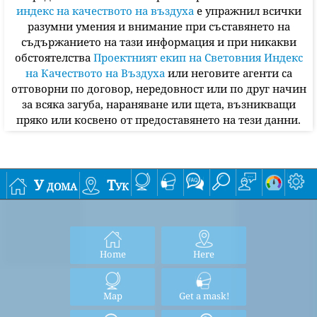
индекс на качеството на въздуха
е упражнил всички
разумни умения и внимание при съставянето на
съдържанието на тази информация и при никакви
обстоятелства
Проектният екип на Световния Индекс
на Качеството на Въздуха
или неговите агенти са
отговорни по договор, нередовност или по друг начин
за всяка загуба, нараняване или щета, възникващи
пряко или косвено от предоставянето на тези данни.
У дома
Тук
Home
Here
Map
Get a mask!