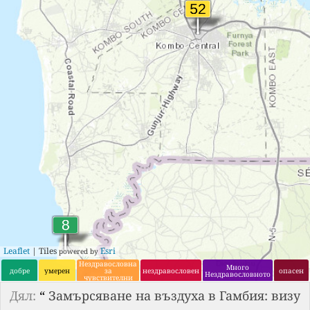
Leaflet
| Tiles
Esri
powered by
Нездравословна
Много
добре
умерен
за
нездравословен
опасен
Нездравословното
чувствителни
групи
Дял:
“
Замърсяване на въздуха в Гамбия: визу