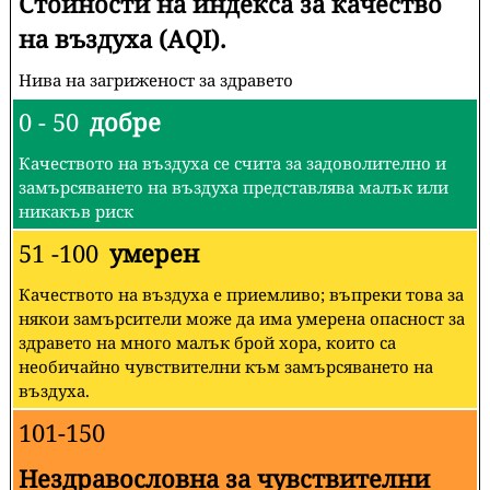
Стойности на индекса за качество
на въздуха (AQI).
Нива на загриженост за здравето
0 - 50
добре
Качеството на въздуха се счита за задоволително и
замърсяването на въздуха представлява малък или
никакъв риск
51 -100
умерен
Качеството на въздуха е приемливо; въпреки това за
някои замърсители може да има умерена опасност за
здравето на много малък брой хора, които са
необичайно чувствителни към замърсяването на
въздуха.
101-150
Нездравословна за чувствителни