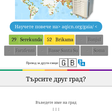
Научете повече на
> aqicn.org/gaia/ <
29
Serekunda
52
Brikama
-
Banjul
-
Farafenni
-
Basse Santa Su
-
Soma
🇬🇧
Превод за други езици:
Търсите друг град?
Въведете име на град
↓ ↓ ↓