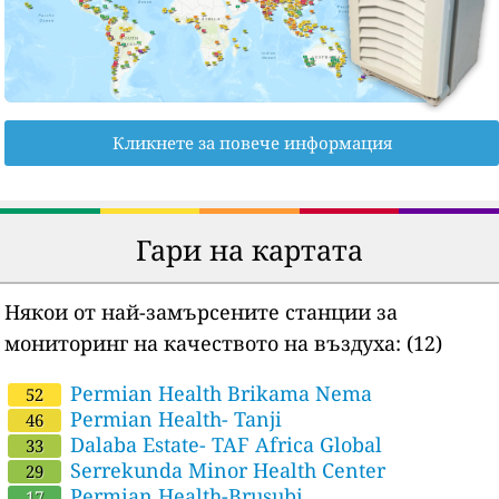
Кликнете за повече информация
Гари на картата
Някои от най-замърсените станции за
мониторинг на качеството на въздуха:
(12)
Permian Health Brikama Nema
52
Permian Health- Tanji
46
Dalaba Estate- TAF Africa Global
33
Serrekunda Minor Health Center
29
Permian Health-Brusubi
17