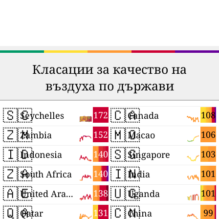
Класации за качество на
въздуха по държави
🇸🇨
🇨🇦
172
108
Seychelles
Canada
🇿🇲
🇲🇴
152
106
Zambia
Macao
🇮🇩
🇸🇬
140
103
Indonesia
Singapore
🇿🇦
🇮🇳
140
101
South Africa
India
🇦🇪
🇺🇬
138
101
United Arab Emirates
Uganda
🇶🇦
🇨🇳
131
99
Qatar
China