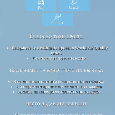
Faq
Search
Contact
Относно този проект
Свържете се с екипа на проекта World Air Quality
Index
Комплект за преса и медии
изследване на качеството на въздуха
База знания и статии за качеството на въздуха
Експериментиране с качеството на въздуха
Анализ на сензори за качество на въздуха
често задавани въпроси