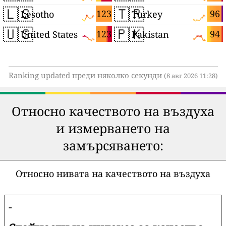
🇱🇸
🇹🇷
123
96
Lesotho
Turkey
🇺🇸
🇵🇰
123
94
United States
Pakistan
Ranking updated преди няколко секунди
(8 авг 2026 11:28)
Относно качеството на въздуха
и измерването на
замърсяването:
Относно нивата на качеството на въздуха
-