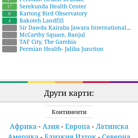
Serekunda Health Center
17
Kartong Bird Observatory
8
Bakoteh Landfill
4
Sir Dawda Kairaba Jawara International
-
Conference Center
McCarthy Square, Banjul
-
TAF City, The Gambia
-
Permian Health- Jaliba Junction
-
Други карти:
Континенти
Африка
-
Азия
-
Европа
-
Латинска
Америка
-
Близкия Изток
-
Северна