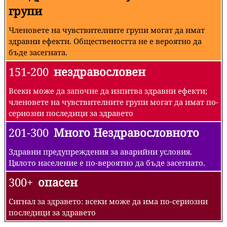
групи
Членовете на чувствителните групи могат да имат
здравни ефекти. Обществеността не е вероятно да
бъде засегната.
151-200
нездравословен
Всеки може да започне да изпитва здравни ефекти;
членовете на чувствителните групи могат да имат по-
сериозни последици за здравето
201-300
Много Нездравословното
Здравни предупреждения за аварийни условия.
Цялото население е по-вероятно да бъде засегнато.
300+
опасен
Сигнал за здравето: всеки може да има по-сериозни
последици за здравето