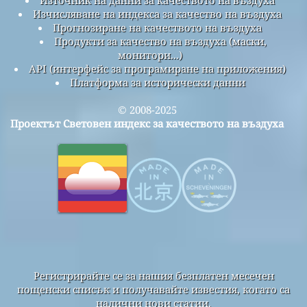
Източник на данни за качеството на въздуха
Изчисляване на индекса за качество на въздуха
Прогнозиране на качеството на въздуха
Продукти за качество на въздуха (маски,
монитори...)
API (интерфейс за програмиране на приложения)
Платформа за исторически данни
© 2008-2025
Проектът Световен индекс за качеството на въздуха
Регистрирайте се за нашия безплатен месечен
пощенски списък и получавайте известия, когато са
налични нови статии.