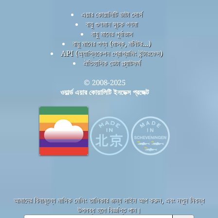
এয়ার কোয়ালিটি ডাটা সোর্স
বায়ু গুণমান সূচক গণনা
বায়ু মানের পূর্বাভাস
বায়ু মানের পণ্য (মাস্ক, মনিটর...)
API (অ্যাপ্লিকেশন প্রোগ্রামিং ইন্টারফেস)
ঐতিহাসিক ডেটা প্ল্যাটফর্ম
© 2008-2025
ওয়ার্ল্ড এয়ার কোয়ালিটি ইনডেক্স প্রজেক্ট
আমাদের বিনামূল্যে মাসিক মেলিং তালিকার জন্য সাইন আপ করুন, এবং নতুন নিবন্ধ
উপলব্ধ হলে বিজ্ঞপ্তি পান।