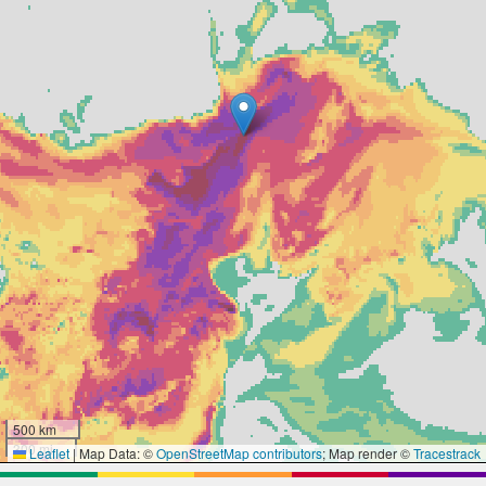
500 km
300 mi
Leaflet
|
Map Data: ©
OpenStreetMap contributors
; Map render ©
Tracestrack