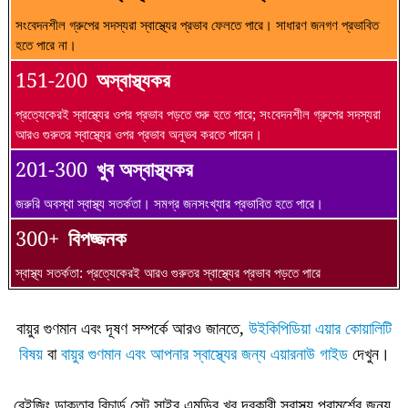
সংবেদনশীল গ্রুপের সদস্যরা স্বাস্থ্যের প্রভাব ফেলতে পারে। সাধারণ জনগণ প্রভাবিত
হতে পারে না।
151-200
অস্বাস্থ্যকর
প্রত্যেকেরই স্বাস্থ্যের ওপর প্রভাব পড়তে শুরু হতে পারে; সংবেদনশীল গ্রুপের সদস্যরা
আরও গুরুতর স্বাস্থ্যের ওপর প্রভাব অনুভব করতে পারেন।
201-300
খুব অস্বাস্থ্যকর
জরুরি অবস্থা স্বাস্থ্য সতর্কতা। সমগ্র জনসংখ্যার প্রভাবিত হতে পারে।
300+
বিপজ্জনক
স্বাস্থ্য সতর্কতা: প্রত্যেকেরই আরও গুরুতর স্বাস্থ্যের প্রভাব পড়তে পারে
বায়ুর গুণমান এবং দূষণ সম্পর্কে আরও জানতে,
উইকিপিডিয়া এয়ার কোয়ালিটি
বিষয়
বা
বায়ুর গুণমান এবং আপনার স্বাস্থ্যের জন্য এয়ারনাউ গাইড
দেখুন।
বেইজিং ডাক্তার রিচার্ড সেন্ট সাইর এমডির খুব দরকারী স্বাস্থ্য পরামর্শের জন্য,