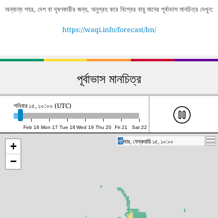
অন্যান্য শহর, দেশ বা দূষণকারীর জন্য, অনুগ্রহ করে বিশ্বের বায়ু মানের পূর্বাভাস মানচিত্র দেখুন:
https://waqi.info/forecast/bn/
পূর্বাভাস মানচিত্র
শনিবার ১৫, ১০:০০ (UTC)
Feb 16
Mon 17
Tue 18
Wed 19
Thu 20
Fri 21
Sat 22
শনিবার, ফেব্রুয়ারি ১৫, ১০:০০
শনিবার, ফেব্রুয়ারি ১৫, ১০:০০
+
−