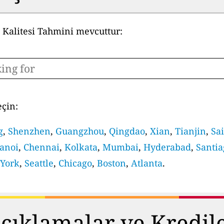
a Kalitesi Tahmini mevcuttur:
eçin:
g
,
Shenzhen
,
Guangzhou
,
Qingdao
,
Xian
,
Tianjin
,
Sa
anoi
,
Chennai
,
Kolkata
,
Mumbai
,
Hyderabad
,
Santia
York
,
Seattle
,
Chicago
,
Boston
,
Atlanta
.
çıklamalar ve Kredil