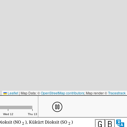
Leaflet
|
Map Data: ©
OpenStreetMap contributors
; Map render ©
Tracestrack
Wed 12
Thu 13
🇬🇧
Dioksit (NO
), Kükürt Dioksit (SO
)
2
2