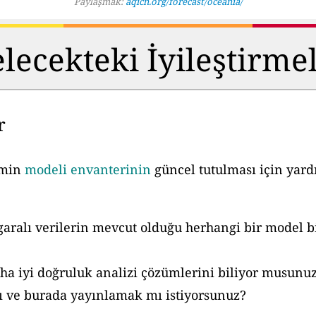
Paylaşmak:
aqicn.org/forecast/oceania/
lecekteki İyileştirme
r
hmin
modeli envanterinin
güncel tutulması için yard
aralı verilerin mevcut olduğu herhangi bir model bi
ha iyi doğruluk analizi çözümlerini biliyor musunu
ı ve burada yayınlamak mı istiyorsunuz?