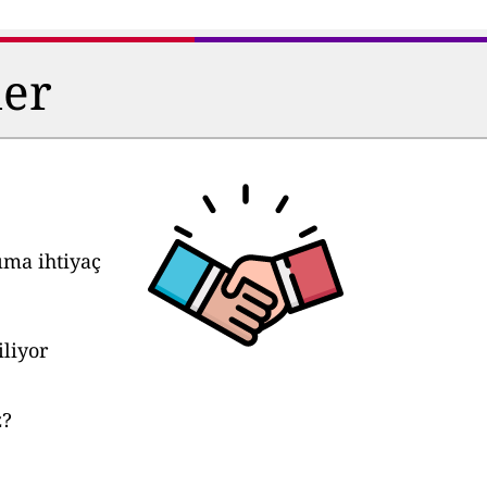
ler
ıma ihtiyaç
liyor
z?