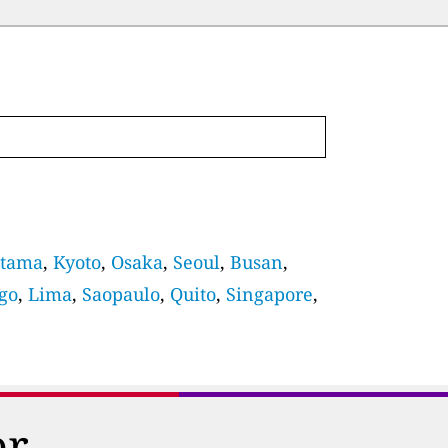
itama
,
Kyoto
,
Osaka
,
Seoul
,
Busan
,
go
,
Lima
,
Saopaulo
,
Quito
,
Singapore
,
er