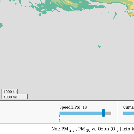
1000 km
1000 mi
Speed(FPS): 18
Pazar
1
Not: PM
, PM
ve Ozon (O
) için
2.5
10
3