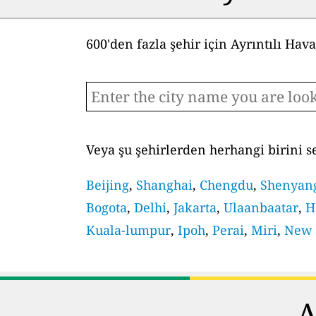
600'den fazla şehir için Ayrıntılı Hav
Veya şu şehirlerden herhangi birini s
Beijing
,
Shanghai
,
Chengdu
,
Shenyan
Bogota
,
Delhi
,
Jakarta
,
Ulaanbaatar
,
H
Kuala-lumpur
,
Ipoh
,
Perai
,
Miri
,
New 
A