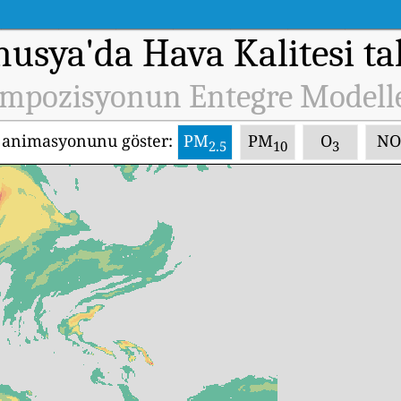
usya'da Hava Kalitesi t
mpozisyonun Entegre Modell
 animasyonunu göster:
PM
PM
O
NO
2.5
10
3