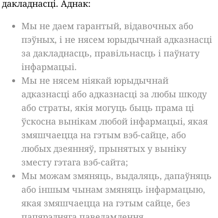
дакладнасці. Аднак:
Мы не даем гарантый, відавочных або
пэўных, і не нясем юрыдычнай адказнасці
за дакладнасць, правільнасць і паўнату
інфармацыі.
Мы не нясем ніякай юрыдычнай
адказнасці або адказнасці за любы шкоду
або страты, якія могуць быць прама ці
ўскосна вынікам любой інфармацыі, якая
змяшчаецца на гэтым вэб-сайце, або
любых дзеянняў, прынятых у выніку
зместу гэтага вэб-сайта;
Мы можам змяняць, выдаляць, дапаўняць
або іншым чынам змяняць інфармацыю,
якая змяшчаецца на гэтым сайце, без
папярэдняга паведамлення