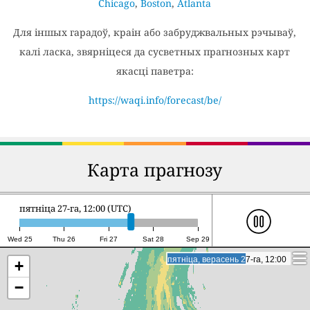
Chicago
,
Boston
,
Atlanta
Для іншых гарадоў, краін або забруджвальных рэчываў,
калі ласка, звярніцеся да сусветных прагнозных карт
якасці паветра:
https://waqi.info/forecast/be/
Карта прагнозу
субота 28-га, 5:00 (UTC)
Wed 25
Thu 26
Fri 27
Sat 28
Sep 29
субота, верасень 28-га, 5:00
субота, верасень 28-га, 5:00
+
−