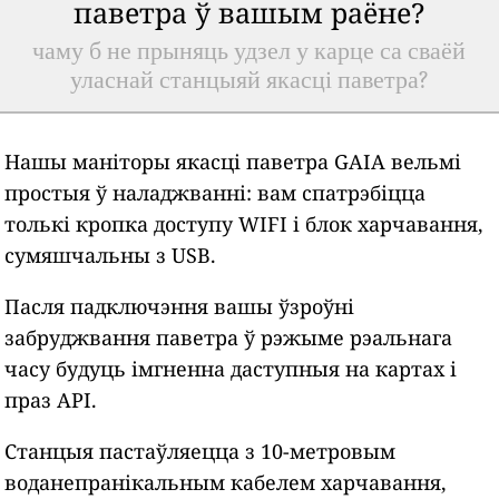
паветра ў вашым раёне?
чаму б не прыняць удзел у карце са сваёй
уласнай станцыяй якасці паветра?
Нашы маніторы якасці паветра GAIA вельмі
простыя ў наладжванні: вам спатрэбіцца
толькі кропка доступу WIFI і блок харчавання,
сумяшчальны з USB.
Пасля падключэння вашы ўзроўні
забруджвання паветра ў рэжыме рэальнага
часу будуць імгненна даступныя на картах і
праз API.
Станцыя пастаўляецца з 10-метровым
воданепранікальным кабелем харчавання,