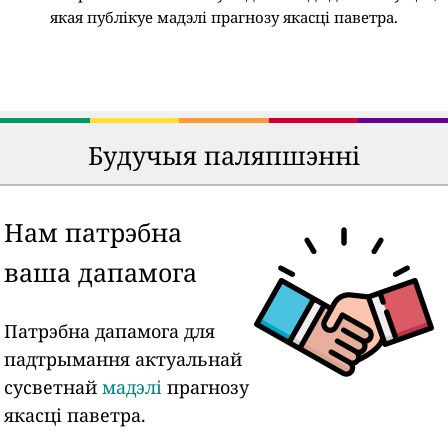
якая публікуе мадэлі прагнозу якасці паветра.
Будучыя паляпшэнні
Нам патрэбна
ваша дапамога
Патрэбна дапамога для
падтрымання актуальнай
сусветнай
мадэлі
прагнозу
якасці паветра.