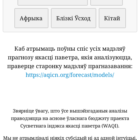
Афрыка
Блізкі Ўсход
Кітай
Каб атрымаць поўны спіс усіх мадэляў
прагнозу якасці паветра, якія аналізуюцца,
праверце старонку мадэляў прагназавання:
https://aqicn.org/forecast/models/
Звярніце ўвагу, што ўсе вышэйзгаданыя аналізы
праводзяцца на аснове ўласнага бюджэту праекта
Сусветнага індэкса якасці паветра (WAQI).
Мы не атрымлівалі ніякіх субсідый ні ад адной інтуіцыі,