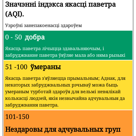
Значэнні індэкса якасці паветра
(AQI).
Узроўні занепакоенасці здароўем
0 - 50
добра
Якасць паветра лічыцца здавальняючым, і
забруджванне паветра ўяўляе мала або няма рызыкі
51 -100
ўмераны
Якасць паветра з'яўляецца прымальным; Аднак, для
некаторых забруджвальных рэчываў можа быць
умераным турботай здароўя для вельмі невялікай
колькасці людзей, якія незвычайна адчувальныя да
забруджвання паветра.
101-150
Нездаровы для адчувальных груп