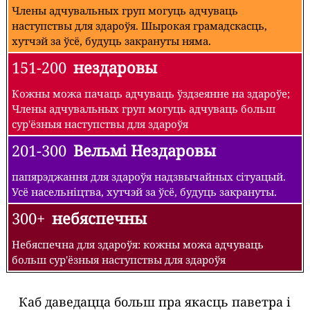
Члены адчувальных груп могуць адчуваць
наступствы для здароўя. Шырокая грамадскасць,
хутчэй за ўсё, будуць закрануты няма.
151-200
нездаровы
Кожны можа пачаць адчуваць ўздзеянне на здароўе;
Члены адчувальных груп могуць адчуваць больш
сур'ёзныя наступствы для здароўя
201-300
Вельмі Нездаровы
папярэджання для здароўя надзвычайных сітуацый.
Усё насельніцтва, хутчэй за ўсё, будуць закрануты.
300+
небяспечны
Небяспечна для здароўя: кожны можа адчуваць
больш сур'ёзныя наступствы для здароўя
Каб даведацца больш пра якасць паветра і