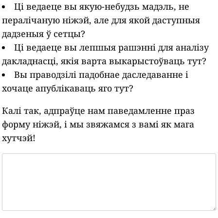
Ці ведаеце вы якую-небудзь мадэль, не
пералічаную ніжэй, але для якой даступныя
дадзеныя ў сетцы?
Ці ведаеце вы лепшыя рашэнні для аналізу
дакладнасці, якія варта выкарыстоўваць тут?
Вы праводзілі падобнае даследаванне і
хочаце апублікаваць яго тут?
Калі так, адпраўце нам паведамленне праз
форму ніжэй, і мы звяжамся з вамі як мага
хутчэй!