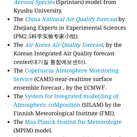
Aerosol Species
(Sprintars) model from
Kyushu University.
The
China National Air Quality forecast
by
Zhejiang Experts in Experimental Sciences
(PM2.5科学实验专家小组).
The
Air Korea Air Quality forecast
, by the
Korean Integrated Air Quality forecast
center(대기질 통합예보센터).
The
Copernicus Atmosphere Monitoring
Service
(CAMS) near-realtime surface
ensemble forecast , by the ECMWF.
The
System for Integrated modeLling of
Atmospheric coMposition
(SILAM) by the
Finnish Meteorological Institute (FMI).
The
Max Planck Institut fur Meteorologie
(MPIM) model.