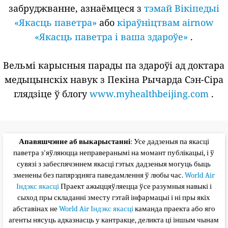
забруджванне, азнаёмцеся з
тэмай Вікіпедыі
«Якасць паветра»
або
кіраўніцтвам airnow
«Якасць паветра і ваша здароўе»
.
Вельмі карысныя парады па здароўі ад доктара
медыцынскіх навук з Пекіна Рычарда Сэн-Сіра
глядзіце ў блогу
www.myhealthbeijing.com
.
Апавяшчэнне аб выкарыстанні
: Усе дадзеныя па якасці
паветра з'яўляюцца неправеранымі на момант публікацыі, і ў
сувязі з забеспячэннем якасці гэтых дадзеныя могуць быць
зменены без папярэдняга паведамлення ў любы час.
World Air
Індэкс якасці
Праект ажыццяўляецца ўсе разумныя навыкі і
сыход пры складанні зместу гэтай інфармацыі і ні пры якіх
абставінах не
World Air Індэкс якасці
каманда праекта або яго
агенты нясуць адказнасць у кантракце, деликта ці іншым чынам