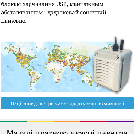
блокам харчавання USB, мантажным
абсталяваннем і дадатковай сонечнай
панэллю.
Націсніце для атрымання дадатковай інфармацыі
Мадэлі прагнозу якасці паветра