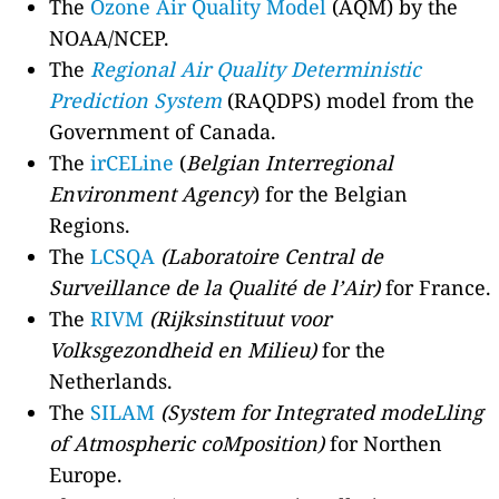
The
Ozone Air Quality Model
(AQM) by the
NOAA/NCEP.
The
Regional Air Quality Deterministic
Prediction System
(RAQDPS) model from the
Government of Canada.
The
irCELine
(
Belgian Interregional
Environment Agency
) for the Belgian
Regions.
The
LCSQA
(Laboratoire Central de
Surveillance de la Qualité de l’Air)
for France.
The
RIVM
(Rijksinstituut voor
Volksgezondheid en Milieu)
for the
Netherlands.
The
SILAM
(System for Integrated modeLling
of Atmospheric coMposition)
for Northen
Europe.