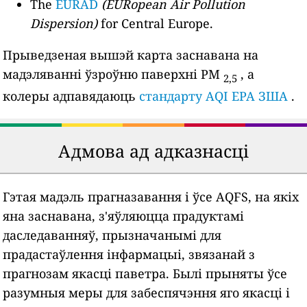
The
EURAD
(EURopean Air Pollution
Dispersion)
for Central Europe.
Прыведзеная вышэй карта заснавана на
мадэляванні ўзроўню паверхні PM
, а
2,5
колеры адпавядаюць
стандарту AQI EPA ЗША
.
Адмова ад адказнасці
Гэтая мадэль прагназавання і ўсе AQFS, на якіх
яна заснавана, з'яўляюцца прадуктамі
даследаванняў, прызначанымі для
прадастаўлення інфармацыі, звязанай з
прагнозам якасці паветра. Былі прыняты ўсе
разумныя меры для забеспячэння яго якасці і