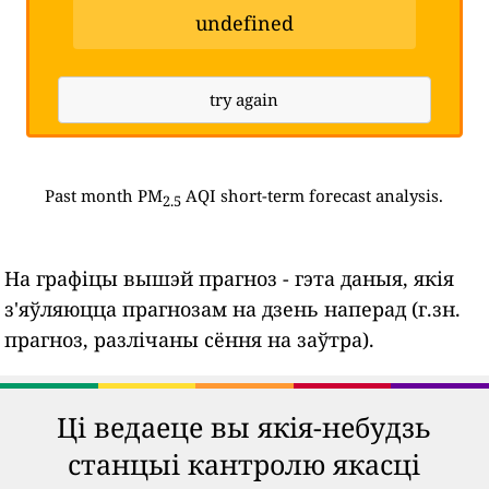
undefined
try again
Past month PM
AQI short-term forecast analysis.
2.5
На графіцы вышэй прагноз - гэта даныя, якія
з'яўляюцца прагнозам на дзень наперад (г.зн.
прагноз, разлічаны сёння на заўтра).
Ці ведаеце вы якія-небудзь
станцыі кантролю якасці