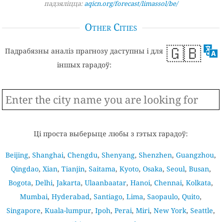
падзяліцца:
aqicn.org/forecast/limassol/be/
Other Cities
🇬🇧
Падрабязны аналіз прагнозу даступны і для
іншых гарадоў:
Ці проста выберыце любы з гэтых гарадоў:
Beijing
,
Shanghai
,
Chengdu
,
Shenyang
,
Shenzhen
,
Guangzhou
,
Qingdao
,
Xian
,
Tianjin
,
Saitama
,
Kyoto
,
Osaka
,
Seoul
,
Busan
,
Bogota
,
Delhi
,
Jakarta
,
Ulaanbaatar
,
Hanoi
,
Chennai
,
Kolkata
,
Mumbai
,
Hyderabad
,
Santiago
,
Lima
,
Saopaulo
,
Quito
,
Singapore
,
Kuala-lumpur
,
Ipoh
,
Perai
,
Miri
,
New York
,
Seattle
,