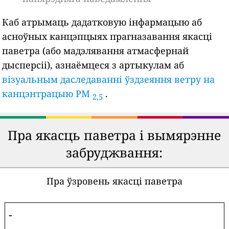
Каб атрымаць дадатковую інфармацыю аб
асноўных канцэпцыях прагназавання якасці
паветра (або мадэлявання атмасфернай
дысперсіі), азнаёмцеся з артыкулам аб
візуальным даследаванні ўздзеяння ветру на
канцэнтрацыю PM
.
2,5
Пра якасць паветра і вымярэнне
забруджвання:
Пра ўзровень якасці паветра
-