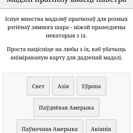
Існуе мноства мадэляў прагнозаў для розных
рэгіёнаў зямнога шара - ніжэй прыведзены
некаторыя з іх.
Проста націсніце на любы з іх, каб убачыць
аніміраваную карту для дадзенай мадэлі.
Свет
Азія
Еўропа
Паўднёвая Амерыка
Паўночная Амерыка
Акіянія