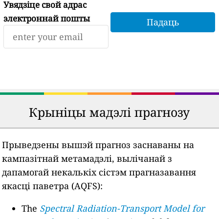
Увядзіце свой адрас
электроннай пошты
Крыніцы мадэлі прагнозу
Прыведзены вышэй прагноз заснаваны на
кампазітнай метамадэлі, вылічанай з
дапамогай некалькіх сістэм прагназавання
якасці паветра (AQFS):
The
Spectral Radiation-Transport Model for