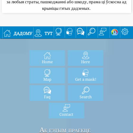
за любыя страты, пашкоджанні або шкоду, прама ці ўскосна ад
крыніцы гэтых дадзеных.
дадому
тут
Home
Here
Map
Get a mask!
Faq
Search
Contact
Аб гэтым праекце