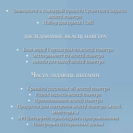
Звяжыцеся з камандай праекта Сусветнага індэкса
якасці паветра
Набор для прэсы і СМІ
даследаванне якасці паветра
База ведаў і артыкулы па якасці паветра
Эксперымент па якасці паветра
Аналіз датчыкаў якасці паветра
Часта задаюць пытанні
Крыніца дадзеных аб якасці паветра
Разлік індэкса якасці паветра
Прагназаванне якасці паветра
Прадукты для кантролю якасці паветра (маскі,
маніторы…)
API (інтэрфейс прыкладнога праграмавання)
Платформа гістарычных даных