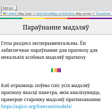
500 km
300 mi
Leaflet
|
Map Data: ©
OpenStreetMap contributors
; Map render ©
Tracestrack
Параўнанне мадэляў
Гэты раздзел эксперыментальны. Ён
забяспечвае параўнанне для прагнозу для
некалькіх асобных мадэляў прагнозу
Каб атрымаць поўны спіс усіх мадэляў
прагнозу якасці паветра, якія аналізуюцца,
праверце старонку мадэляў прагназавання:
https://aqicn.org/forecast/models/