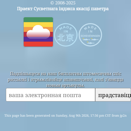
© 2008-2025
Праект Сусветнага індэкса якасці паветра
Падпішыцеся на наш бясплатны штомесячны спіс
рассылкі і атрымлівайце апавяшчэнні, калі з'явяцца
новыя артыкулы.
прадставіц
This page has been generated on Sunday, Aug 9th 2026, 17:56 pm CST from jp2n