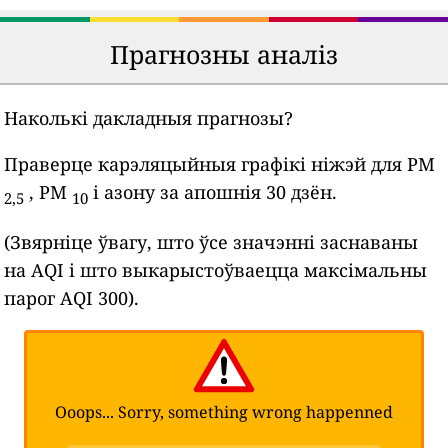
Прагнозны аналіз
Наколькі дакладныя прагнозы?
Праверце карэляцыйныя графікі ніжэй для PM
, PM
і азону за апошнія 30 дзён.
2,5
10
(Звярніце ўвагу, што ўсе значэнні заснаваны
на AQI і што выкарыстоўваецца максімальны
парог AQI 300).
Ooops... Sorry, something wrong happenned