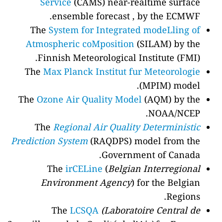
Service
(CAMS) near-realtime surface
ensemble forecast , by the ECMWF.
The
System for Integrated modeLling of
Atmospheric coMposition
(SILAM) by the
Finnish Meteorological Institute (FMI).
The
Max Planck Institut fur Meteorologie
(MPIM) model.
The
Ozone Air Quality Model
(AQM) by the
NOAA/NCEP.
The
Regional Air Quality Deterministic
Prediction System
(RAQDPS) model from the
Government of Canada.
The
irCELine
(
Belgian Interregional
Environment Agency
) for the Belgian
Regions.
The
LCSQA
(Laboratoire Central de