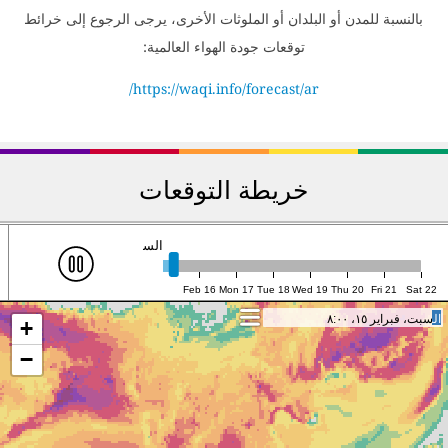
بالنسبة للمدن أو البلدان أو الملوثات الأخرى، يرجى الرجوع إلى خرائط
توقعات جودة الهواء العالمية:
https://waqi.info/forecast/ar/
خريطة التوقعات
السبت ١٥، ٨:٠٠ (UTC)
Feb 16
Mon 17
Tue 18
Wed 19
Thu 20
Fri 21
Sat 22
السبت، فبراير ١٥، ٨:٠٠
السبت، فبراير ١٥، ٨:٠٠
+
−