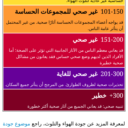
حساسية غير عادية لتلوث الهواء.
101-150
غير صحي للمجموعات الحساسة
قد يواجه أعضاء المجموعات الحساسة آثارًا صحية. من غير المحتمل
أن يتأثر عامة الناس.
151-200
غير صحي
قد يعاني معظم الناس من الآثار الجانبية التي تؤثر على الصحة؛ أما
الأفراد الذين لديهم وضع صحي حساس فقد يعانون من مشاكل
صحية خطيرة
201-300
غير صحي للغاية
تحذيرات صحية لظروف الطوارئ. من المرجح أن يتأثر جميع السكان.
300+
خطير
تنبيه صحي: قد يعاني الجميع من آثار صحية أكثر خطورة
لمعرفة المزيد عن جودة الهواء والتلوث، راجع
موضوع جودة