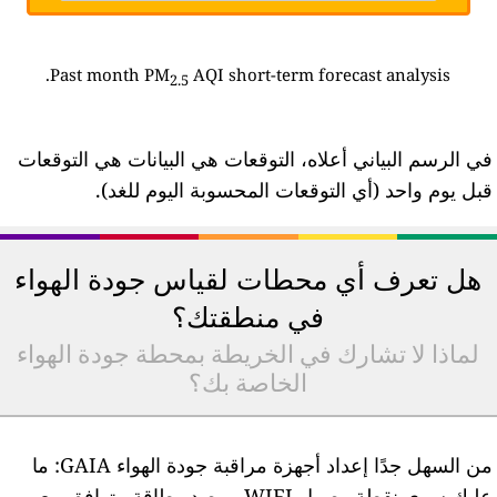
Past month PM
AQI short-term forecast analysis.
2.5
ي الرسم البياني أعلاه، التوقعات هي البيانات هي التوقعات
بل يوم واحد (أي التوقعات المحسوبة اليوم للغد).
هل تعرف أي محطات لقياس جودة الهواء
في منطقتك؟
لماذا لا تشارك في الخريطة بمحطة جودة الهواء
الخاصة بك؟
من السهل جدًا إعداد أجهزة مراقبة جودة الهواء GAIA: ما
عليك سوى نقطة وصول WIFI ومصدر طاقة متوافق مع