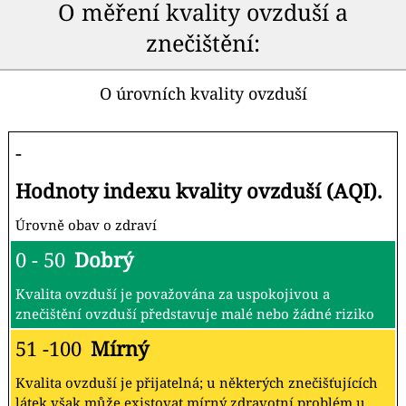
O měření kvality ovzduší a
znečištění:
O úrovních kvality ovzduší
-
Hodnoty indexu kvality ovzduší (AQI).
Úrovně obav o zdraví
0 - 50
Dobrý
Kvalita ovzduší je považována za uspokojivou a
znečištění ovzduší představuje malé nebo žádné riziko
51 -100
Mírný
Kvalita ovzduší je přijatelná; u některých znečišťujících
látek však může existovat mírný zdravotní problém u