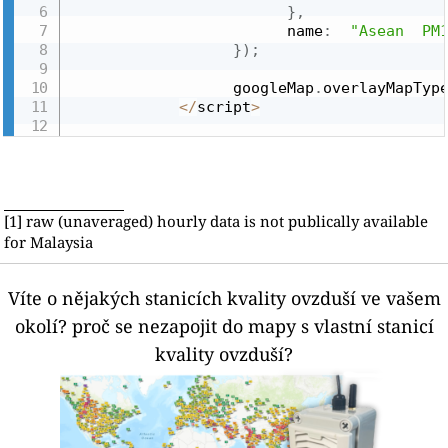
}
,
                        name
:
"Asean  PM
}
)
;
                  googleMap
.
overlayMapTyp
<
/
script
>
[1] raw (unaveraged) hourly data is not publically available
for Malaysia
Víte o nějakých stanicích kvality ovzduší ve vašem
okolí?
proč se nezapojit do mapy s vlastní stanicí
kvality ovzduší?