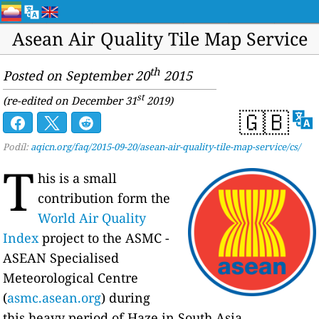
Asean Air Quality Tile Map Service
th
Posted on September 20
2015
st
(re-edited on December 31
2019)
🇬🇧
Podíl:
aqicn.org/faq/2015-09-20/asean-air-quality-tile-map-service/cs/
T
his is a small
contribution form the
World Air Quality
Index
project to the ASMC -
ASEAN Specialised
Meteorological Centre
(
asmc.asean.org
) during
this heavy period of Haze in South Asia.