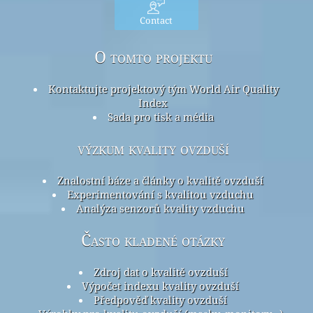
Contact
O tomto projektu
Kontaktujte projektový tým World Air Quality
Index
Sada pro tisk a média
výzkum kvality ovzduší
Znalostní báze a články o kvalitě ovzduší
Experimentování s kvalitou vzduchu
Analýza senzorů kvality vzduchu
Často kladené otázky
Zdroj dat o kvalitě ovzduší
Výpočet indexu kvality ovzduší
Předpověď kvality ovzduší