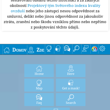
sestavování obsahu těchto informací a za žádných
okolností
Projektový tým Světového indexu kvality
ovzduší
nebo jeho zástupci nesou odpovědnost za
smluvní, delikt nebo jinou odpovědnost za jakoukoliv
ztrátu, zranění nebo škodu vzniklou přímo nebo nepřímo
z poskytování těchto údajů.
Domov
Zde
Home
Here
Map
Get a mask!
Faq
Search