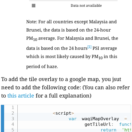
Data not available
Note: For all countries except Malaysia and
Brunei, the data is based on the 24-hour
PM
average. For Malaysia and Brunei, the
10
[1]
data is based on the 24 hours
PSI average
which is most likely caused by PM
in this
10
period of haze.
To add the tile overlay to a google map, you jsut
need to add the following code: (You can also refer
to
this article
for a full explanation)
<
script
>
var
  waqiMapOverlay  
=
                        getTileUrl
:
func
return
'ht