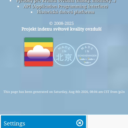
Výrobky pro kvalitu ovzduší (masky, monitory…)
API (Application Programming Interface)
Historická datová platforma
© 2008-2025
Projekt indexu světové kvality ovzduší
This page has been generated on Saturday, Aug 8th 2026, 08:04 am CST from jp2n
Settings