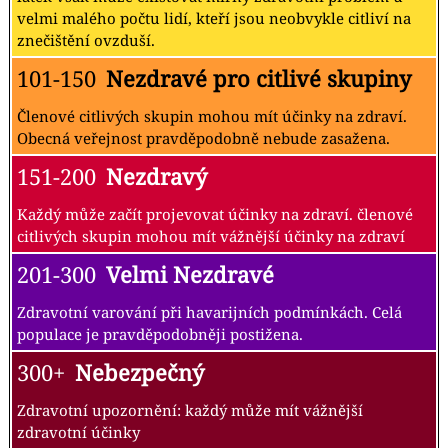
velmi malého počtu lidí, kteří jsou neobvykle citliví na
znečištění ovzduší.
101-150
Nezdravé pro citlivé skupiny
Členové citlivých skupin mohou mít účinky na zdraví.
Obecná veřejnost pravděpodobně nebude zasažena.
151-200
Nezdravý
Každý může začít projevovat účinky na zdraví. členové
citlivých skupin mohou mít vážnější účinky na zdraví
201-300
Velmi Nezdravé
Zdravotní varování při havarijních podmínkách. Celá
populace je pravděpodobněji postižena.
300+
Nebezpečný
Zdravotní upozornění: každý může mít vážnější
zdravotní účinky