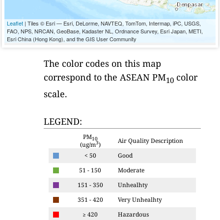
Leaflet
| Tiles © Esri — Esri, DeLorme, NAVTEQ, TomTom, Intermap, iPC, USGS,
FAO, NPS, NRCAN, GeoBase, Kadaster NL, Ordnance Survey, Esri Japan, METI,
Esri China (Hong Kong), and the GIS User Community
The color codes on this map
correspond to the ASEAN PM
color
10
scale.
LEGEND:
PM
10
Air Quality Description
3
(ug/m
)
< 50
Good
51 - 150
Moderate
151 - 350
Unhealhty
351 - 420
Very Unhealhty
≥ 420
Hazardous