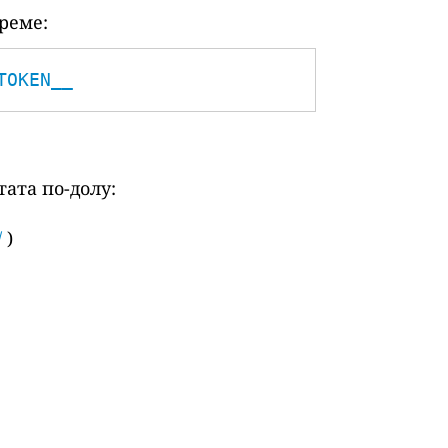
реме:
TOKEN__
ата по-долу:
/
)