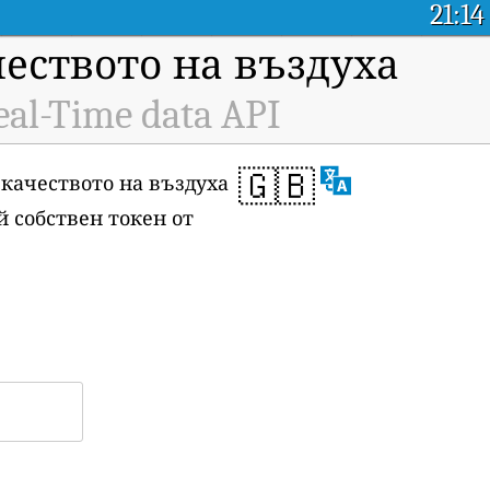
21:14
чеството на въздуха
eal-Time data API
🇬🇧
 качеството на въздуха
ой собствен токен от