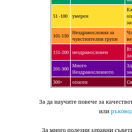
Ка
51 -100
умерен
оп
за
Нездравословна за
Чл
101-150
чувствителни групи
ве
Вс
151-200
нездравословен
да
Много
Зд
201-300
Нездравословното
за
300+
опасен
Си
За да научите повече за качество
или
ръковод
За много полезни здравни съвети