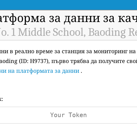
атформа за данни за ка
No. 1 Middle School, Baoding R
анни в реално време за станция за мониторинг на
, Baoding (ID: H9737), първо трябва да получите св
ени на платформата за данни
.
к: