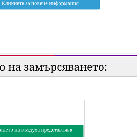
Кликнете за повече информация
о на замърсяването:
ването на въздуха представлява