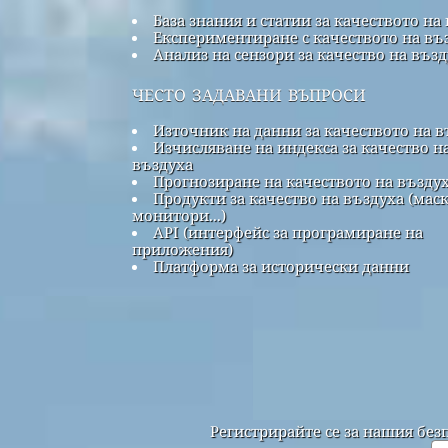
База знания и статии за качеството на
Експериментиране с качеството на въ
Анализ на сензори за качество на въз
често задавани въпроси
Източник на данни за качеството на в
Изчисляване на индекса за качество н
въздуха
Прогнозиране на качеството на възду
Продукти за качество на въздуха (маск
монитори...)
API (интерфейс за програмиране на
приложения)
Платформа за исторически данни
Регистрирайте се за нашия без