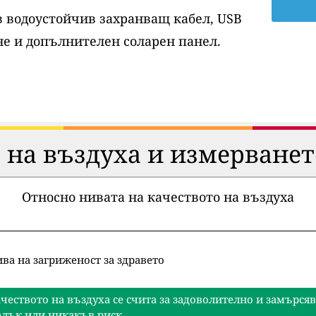
ов водоустойчив захранващ кабел, USB
е и допълнителен соларен панел.
 на въздуха и измерванет
Относно нивата на качеството на въздуха
ва на загриженост за здравето
чеството на въздуха се счита за задоволително и замърся
лък или никакъв риск