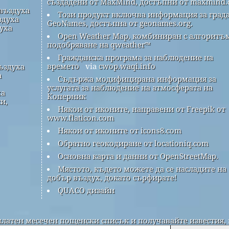
създадени от MaxMind, достъпни от maxmind.
 въздуха
Този продукт включва информация за града
здуха
GeoNames, достъпна от geonames.org.
духа
Open Weather Map, комбиниран с алгоритъм
подобряване на qweather™
Гражданска програма за наблюдение на
времето
via
cwop.waqi.info
ъздуха
а
Съдържа модифицирана информация за
услугата за наблюдение на атмосферата на
ха
Коперник
и,
Някои от иконите, направени от Freepik от
www.flaticon.com
Някои от иконите от icons8.com
Обратно геокодиране от locationiq.com
Основна карта и данни от OpenStreetMap.
Мястото, където можете да се насладите на
добър въздух, докато сърфирате!
QUACO дизайн
платен месечен пощенски списък и получавайте известия, 