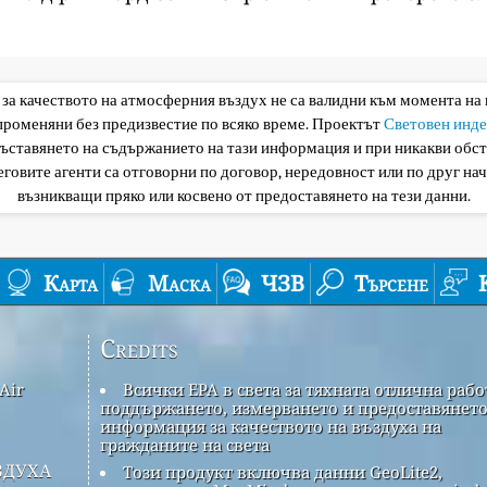
 за качеството на атмосферния въздух не са валидни към момента на
 променяни без предизвестие по всяко време. Проектът
Световен инде
съставянето на съдържанието на тази информация и при никакви обс
еговите агенти са отговорни по договор, нередовност или по друг нач
възникващи пряко или косвено от предоставянето на тези данни.
Карта
Маска
ЧЗВ
Търсене
Credits
Air
Всички EPA в света за тяхната отлична рабо
поддържането, измерването и предоставянето
информация за качеството на въздуха на
гражданите на света
здуха
Този продукт включва данни GeoLite2,