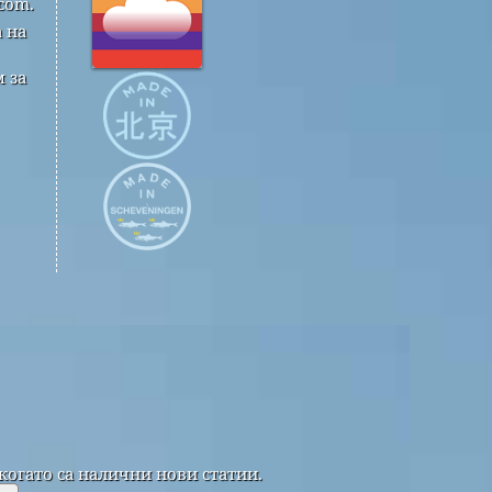
com.
 на
 за
когато са налични нови статии.