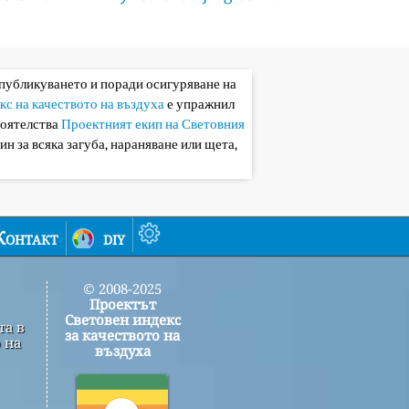
 публикуването и поради осигуряване на
кс на качеството на въздуха
е упражнил
тоятелства
Проектният екип на Световния
ин за всяка загуба, нараняване или щета,
Контакт
diy
© 2008-2025
Проектът
Световен индекс
та в
за качеството на
 на
въздуха