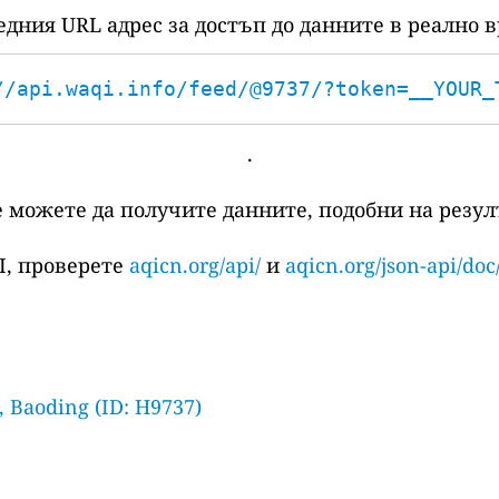
едния URL адрес за достъп до данните в реално в
//api.waqi.info/feed/@9737/?token=__YOUR_
.
е можете да получите данните, подобни на резулт
I, проверете
aqicn.org/api/
и
aqicn.org/json-api/doc
, Baoding (ID: H9737)