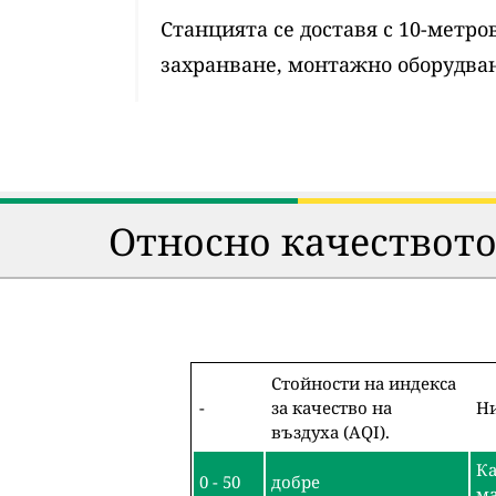
Станцията се доставя с 10-метр
захранване, монтажно оборудван
Относно качеството
Стойности на индекса
-
за качество на
Ни
въздуха (AQI).
Ка
0 - 50
добре
ма