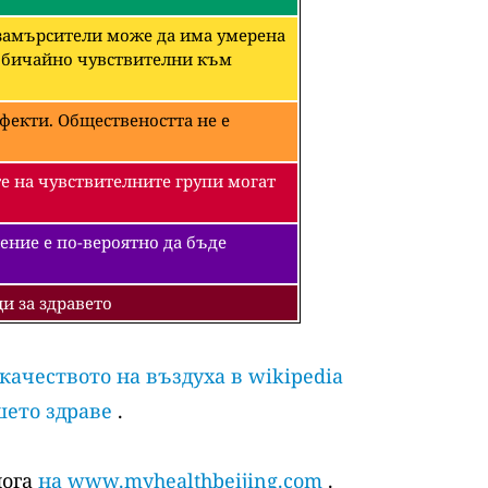
 замърсители може да има умерена
необичайно чувствителни към
фекти. Обществеността не е
е на чувствителните групи могат
ение е по-вероятно да бъде
и за здравето
 качеството на въздуха в wikipedia
шето здраве
.
лога
на www.myhealthbeijing.com
.