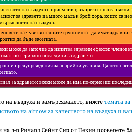
чеството на въздуха е приемливо; въпреки това за някои
асност за здравето на много малък брой хора, които са 
мърсяването на въздуха.
еновете на чувствителните групи могат да имат здравни е
роятно да бъде засегната.
еки може да започне да изпитва здравни ефекти; членовет
 имат по-сериозни последици за здравето
равни предупреждения за аварийни условия. Цялото насел
сегнато.
гнал за здравето: всеки може да има по-сериозни последиц
то на въздуха и замърсяването, вижте
темата за
ството на airnow за качеството на въздуха и ва
 на д-р Ричард Сейнт Сир от Пекин проверете б