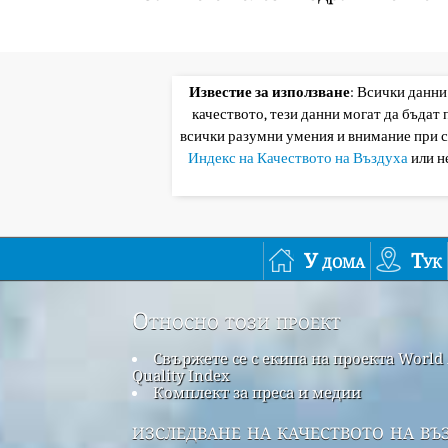
Известие за използване
: Всички данни
качеството, тези данни могат да бъдат
всички разумни умения и внимание при 
Индекс на Качеството на Въздуха
или н
У дома
Тук
Относно този проект
Свържете се с екипа на проекта World 
Quality Index
Комплект за преса и медии
изследване на качеството на въ