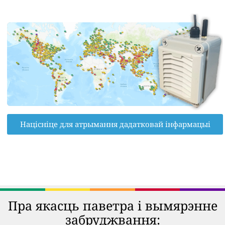
Націсніце для атрымання дадатковай інфармацыі
Пра якасць паветра і вымярэнне
забруджвання: