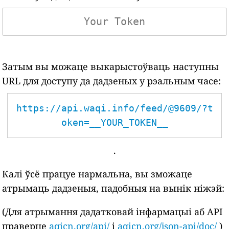
Затым вы можаце выкарыстоўваць наступны
URL для доступу да дадзеных у рэальным часе:
https://api.waqi.info/feed/@9609/?t
oken=__YOUR_TOKEN__
.
Калі ўсё працуе нармальна, вы зможаце
атрымаць дадзеныя, падобныя на вынік ніжэй:
(Для атрымання дадатковай інфармацыі аб API
праверце
aqicn.org/api/
і
aqicn.org/json-api/doc/
)