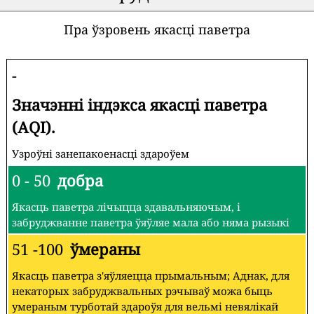
Пра ўзровень якасці паветра
-
Значэнні індэкса якасці паветра
(AQI).
Узроўні занепакоенасці здароўем
0 - 50
добра
Якасць паветра лічыцца здавальняючым, і
забруджванне паветра ўяўляе мала або няма рызыкі
51 -100
ўмераны
Якасць паветра з'яўляецца прымальным; Аднак, для
некаторых забруджвальных рэчываў можа быць
умераным турботай здароўя для вельмі невялікай