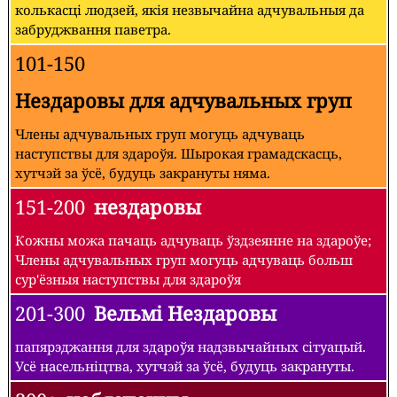
колькасці людзей, якія незвычайна адчувальныя да
забруджвання паветра.
101-150
Нездаровы для адчувальных груп
Члены адчувальных груп могуць адчуваць
наступствы для здароўя. Шырокая грамадскасць,
хутчэй за ўсё, будуць закрануты няма.
151-200
нездаровы
Кожны можа пачаць адчуваць ўздзеянне на здароўе;
Члены адчувальных груп могуць адчуваць больш
сур'ёзныя наступствы для здароўя
201-300
Вельмі Нездаровы
папярэджання для здароўя надзвычайных сітуацый.
Усё насельніцтва, хутчэй за ўсё, будуць закрануты.