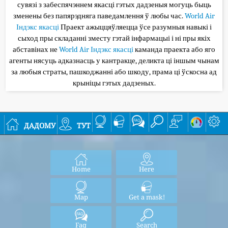
сувязі з забеспячэннем якасці гэтых дадзеныя могуць быць
зменены без папярэдняга паведамлення ў любы час.
World Air
Індэкс якасці
Праект ажыццяўляецца ўсе разумныя навыкі і
сыход пры складанні зместу гэтай інфармацыі і ні пры якіх
абставінах не
World Air Індэкс якасці
каманда праекта або яго
агенты нясуць адказнасць у кантракце, деликта ці іншым чынам
за любыя страты, пашкоджанні або шкоду, прама ці ўскосна ад
крыніцы гэтых дадзеных.
дадому
тут
Home
Here
Map
Get a mask!
Faq
Search