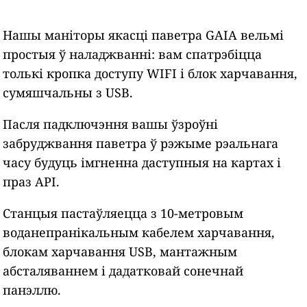
Нашы маніторы якасці паветра GAIA вельмі
простыя ў наладжванні: вам спатрэбіцца
толькі кропка доступу WIFI і блок харчавання,
сумяшчальны з USB.
Пасля падключэння вашы ўзроўні
забруджвання паветра ў рэжыме рэальнага
часу будуць імгненна даступныя на картах і
праз API.
Станцыя пастаўляецца з 10-метровым
воданепранікальным кабелем харчавання,
блокам харчавання USB, мантажным
абсталяваннем і дадатковай сонечнай
панэллю.