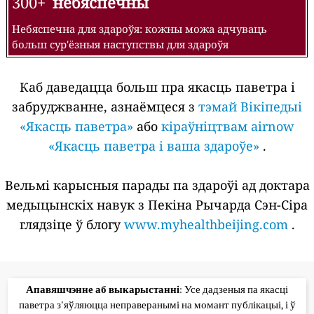
300+
небяспечны
Небяспечна для здароўя: кожны можа адчуваць
больш сур'ёзныя наступствы для здароўя
Каб даведацца больш пра якасць паветра і
забруджванне, азнаёмцеся з
тэмай Вікіпедыі
«Якасць паветра»
або
кіраўніцтвам airnow
«Якасць паветра і ваша здароўе»
.
Вельмі карысныя парады па здароўі ад доктара
медыцынскіх навук з Пекіна Рычарда Сэн-Сіра
глядзіце ў блогу
www.myhealthbeijing.com
.
Апавяшчэнне аб выкарыстанні
: Усе дадзеныя па якасці
паветра з'яўляюцца неправеранымі на момант публікацыі, і ў