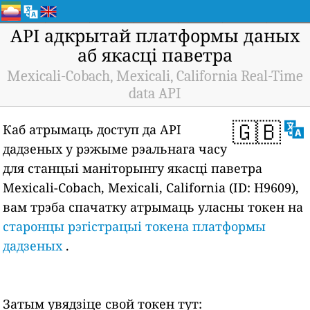
API адкрытай платформы даных
аб якасці паветра
Mexicali-Cobach, Mexicali, California Real-Time
data API
🇬🇧
Каб атрымаць доступ да API
дадзеных у рэжыме рэальнага часу
для станцыі маніторынгу якасці паветра
Mexicali-Cobach, Mexicali, California (ID: H9609),
вам трэба спачатку атрымаць уласны токен на
старонцы рэгістрацыі токена платформы
дадзеных
.
Затым увядзіце свой токен тут: