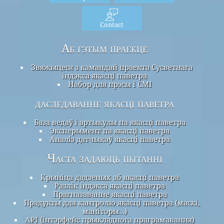
Contact
Аб гэтым праекце
Звяжыцеся з камандай праекта Сусветнага
індэкса якасці паветра
Набор для прэсы і СМІ
даследаванне якасці паветра
База ведаў і артыкулы па якасці паветра
Эксперымент па якасці паветра
Аналіз датчыкаў якасці паветра
Часта задаюць пытанні
Крыніца дадзеных аб якасці паветра
Разлік індэкса якасці паветра
Прагназаванне якасці паветра
Прадукты для кантролю якасці паветра (маскі,
маніторы…)
API (інтэрфейс прыкладнога праграмавання)