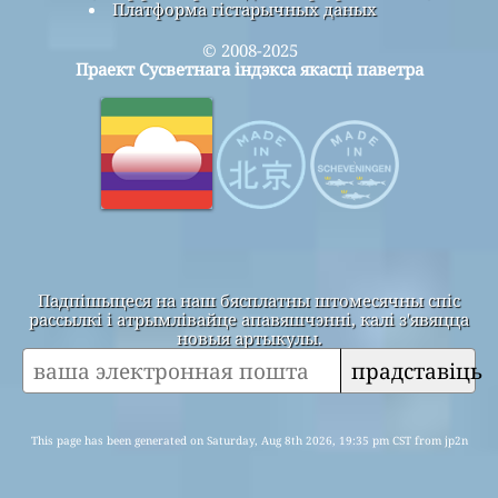
Платформа гістарычных даных
© 2008-2025
Праект Сусветнага індэкса якасці паветра
Падпішыцеся на наш бясплатны штомесячны спіс
рассылкі і атрымлівайце апавяшчэнні, калі з'явяцца
новыя артыкулы.
прадставіць
This page has been generated on Saturday, Aug 8th 2026, 19:35 pm CST from jp2n