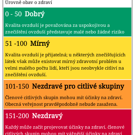
Úrovně obav o zdraví
0 - 50
Dobrý
Kvalita ovzduší je považována za uspokojivou a
znečištění ovzduší představuje malé nebo žádné riziko
51 -100
Mírný
Kvalita ovzduší je přijatelná; u některých znečišťujících
látek však může existovat mírný zdravotní problém u
velmi malého počtu lidí, kteří jsou neobvykle citliví na
znečištění ovzduší.
101-150
Nezdravé pro citlivé skupiny
Členové citlivých skupin mohou mít účinky na zdraví.
Obecná veřejnost pravděpodobně nebude zasažena.
151-200
Nezdravý
Každý může začít projevovat účinky na zdraví. členové
citlivých skupin mohou mít vážnější účinky na zdraví