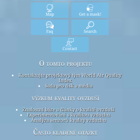
Map
Get a mask!
Faq
Search
Contact
O tomto projektu
Kontaktujte projektový tým World Air Quality
Index
Sada pro tisk a média
výzkum kvality ovzduší
Znalostní báze a články o kvalitě ovzduší
Experimentování s kvalitou vzduchu
Analýza senzorů kvality vzduchu
Často kladené otázky