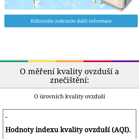
Kliknutím zobrazíte další informace
O měření kvality ovzduší a
znečištění:
O úrovních kvality ovzduší
-
Hodnoty indexu kvality ovzduší (AQI).