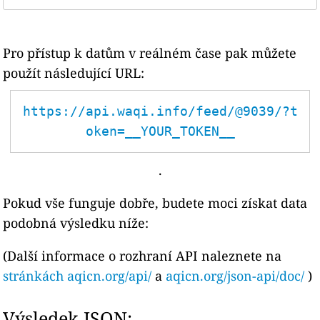
Pro přístup k datům v reálném čase pak můžete
použít následující URL:
https://api.waqi.info/feed/@9039/?t
oken=__YOUR_TOKEN__
.
Pokud vše funguje dobře, budete moci získat data
podobná výsledku níže:
(Další informace o rozhraní API naleznete na
stránkách aqicn.org/api/
a
aqicn.org/json-api/doc/
)
Výsledek JSON: