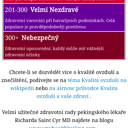
201-300
Velmi Nezdravé
Zdravotní varování při havarijních podmínkách. Celá
populace je pravděpodobněji postižena.
300+
Nebezpečný
Zdravotní upozornění: každý může mít vážnější
zdravotní účinky
Chcete-li se dozvědět více o kvalitě ovzduší a
znečištění, podívejte se na
téma Kvalita ovzduší na
wikipedii
nebo
na airnow průvodce Kvalita
ovzduší a vaše zdraví
.
Velmi užitečné zdravotní rady pekingského lékaře
Richarda Saint Cyr MD najdete na blogu
www.myhealthbeijing.com
.