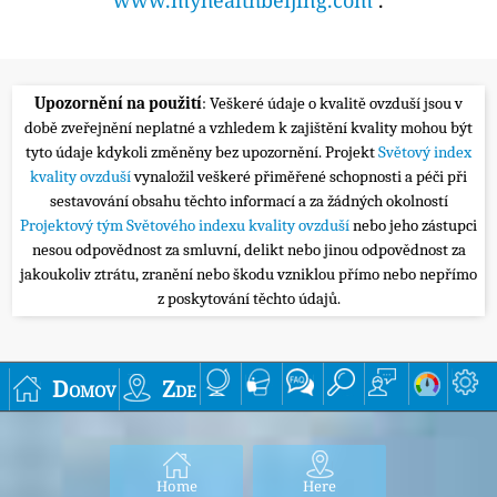
Upozornění na použití
: Veškeré údaje o kvalitě ovzduší jsou v
době zveřejnění neplatné a vzhledem k zajištění kvality mohou být
tyto údaje kdykoli změněny bez upozornění. Projekt
Světový index
kvality ovzduší
vynaložil veškeré přiměřené schopnosti a péči při
sestavování obsahu těchto informací a za žádných okolností
Projektový tým Světového indexu kvality ovzduší
nebo jeho zástupci
nesou odpovědnost za smluvní, delikt nebo jinou odpovědnost za
jakoukoliv ztrátu, zranění nebo škodu vzniklou přímo nebo nepřímo
z poskytování těchto údajů.
Domov
Zde
Home
Here