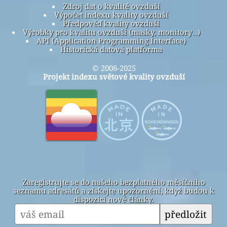
Zdroj dat o kvalitě ovzduší
Výpočet indexu kvality ovzduší
Předpověď kvality ovzduší
Výrobky pro kvalitu ovzduší (masky, monitory…)
API (Application Programming Interface)
Historická datová platforma
© 2008-2025
Projekt indexu světové kvality ovzduší
Zaregistrujte se do našeho bezplatného měsíčního
seznamu adresátů a získejte upozornění, když budou k
dispozici nové články.
předložit