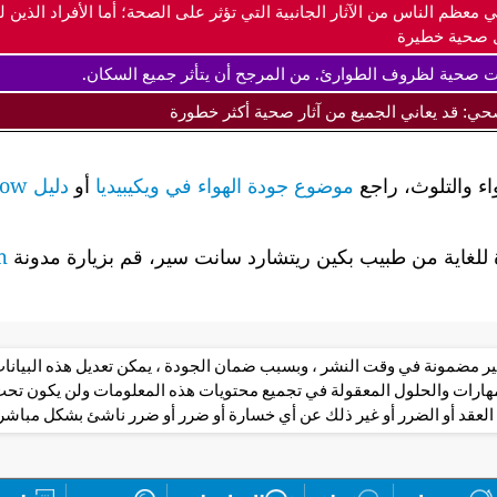
ي معظم الناس من الآثار الجانبية التي تؤثر على الصحة؛ أما الأفراد ال
 صحية خطيرة
ت صحية لظروف الطوارئ. من المرجح أن يتأثر جميع السكان.
صحي: قد يعاني الجميع من آثار صحية أكثر خطورة
اء والتلوث، راجع
موضوع جودة الهواء في ويكيبيديا
أو
دليل airnow لجودة الهواء وصحتك
لغاية من طبيب بكين ريتشارد سانت سير، قم بزيارة مدونة
m
 غير مضمونة في وقت النشر ، وبسبب ضمان الجودة ، يمكن تعديل هذه البيانا
مهارات والحلول المعقولة في تجميع محتويات هذه المعلومات ولن يكون 
العقد أو الضرر أو غير ذلك عن أي خسارة أو ضرر أو ضرر ناشئ بشكل مباشر أ