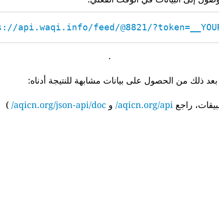
s://api.waqi.info/feed/@8821/?token=__YOUR_
.
 ذلك من الحصول على بيانات مشابهة للنتيجة أدناه:
بيقات، راجع
aqicn.org/api/
و
aqicn.org/json-api/doc/
)