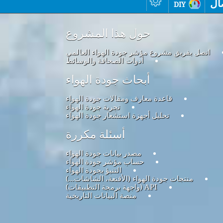
ال
diy
حول هذا المشروع
اتصل بفريق مشروع مؤشر جودة الهواء العالمي
أدوات الصحافة والوسائط
أبحاث جودة الهواء
قاعدة معارف ومقالات جودة الهواء
تجربة جودة الهواء
تحليل أجهزة استشعار جودة الهواء
أسئلة مكررة
مصدر بيانات جودة الهواء
حساب مؤشر جودة الهواء
التنبؤ بجودة الهواء
منتجات جودة الهواء (الأقنعة، الشاشات...)
API (واجهة برمجة التطبيقات)
منصة البيانات التاريخية