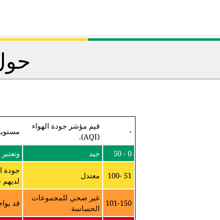
حول 
قيم مؤشر جودة الهواء
-
مستويا
(AQI).
0 - 50
جيد
وتعتبر 
جودة ا
51 -100
معتدل
لديهم ح
غير صحي للمجموعات
101-150
قد يواج
الحساسة