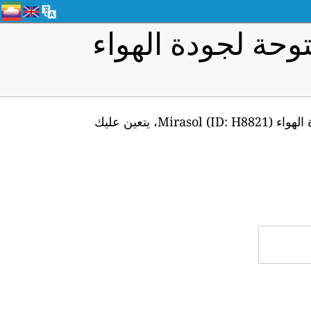
وحة لجودة الهواء
من أجل الوصول إلى واجهة برمجة التطبيقات للبيانات في الوقت الفعلي لمحطة مراقبة جودة الهواء Mirasol (ID: H8821)، يتعين عليك