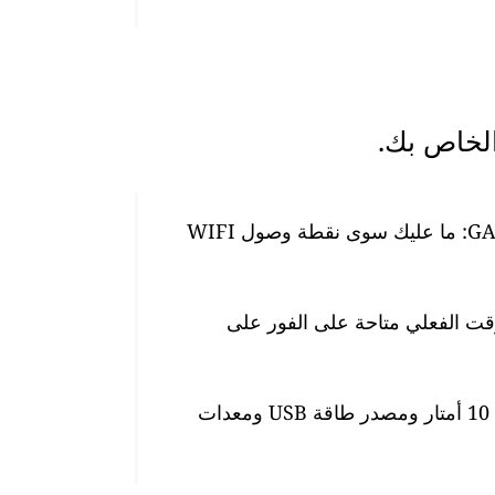
من السهل جدًا إعداد أجهزة مراقبة جودة الهواء GAIA: ما عليك سوى نقطة وصول WIFI
وقت الفعلي متاحة على الفور على
تأتي المحطة مزودة بكابل طاقة مقاوم للماء بطول 10 أمتار ومصدر طاقة USB ومعدات