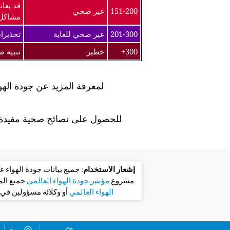
قد يعان
151-200
غير صحي
مشاكل
201-300
غير صحي للغاية
تحذيرا
300+
خطير
تنبيه 
لمعرفة المزيد عن جودة الهو
للحصول على نصائح صحية مفيدة ل
إشعار الاستخدام
: جميع بيانات جودة الهواء
مشروع
مؤشر جودة الهواء العالمي
جميع ال
الهواء العالمي
أو وكلائه مسؤولين في 