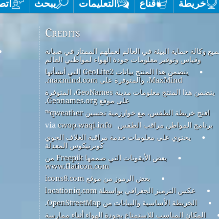
خريطة
قناع
التعليمات
يبحث
اتص
Credits
يع وكالة حماية البيئة في العالم لعملهم الممتاز في صيانة
وقياس وتوفير معلومات جودة الهواء لمواطني العالم
يتضمن هذا المنتج بيانات GeoLite2 التي أنشأتها
MaxMind، والمتوفرة على maxmind.com.
يتضمن هذا المنتج معلومات مدينة GeoNames، المتوفرة
على موقع Geonames.org.
افتح خريطة الطقس، مع خوارزمية تحسين qweather™
برنامج المواطن مراقب الطقس
via
cwop.waqi.info
يحتوي على معلومات خدمة مراقبة الغلاف الجوي
كوبرنيكوس المعدلة
بعض الأيقونات التي صممها Freepik من
www.flaticon.com
بعض الرموز من موقع icons8.com
عكس الترميز الجغرافي بواسطة locationiq.com
الخريطة الأساسية والبيانات من OpenStreetMap.
المكان المناسب للاستمتاع بجودة الهواء أثناء ممارسة