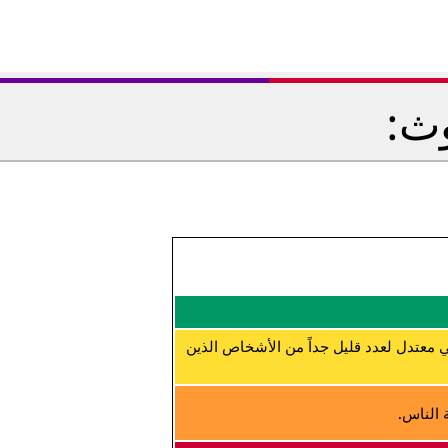
وث:
 معتدل لعدد قليل جداً من الأشخاص الذين
 الناس.