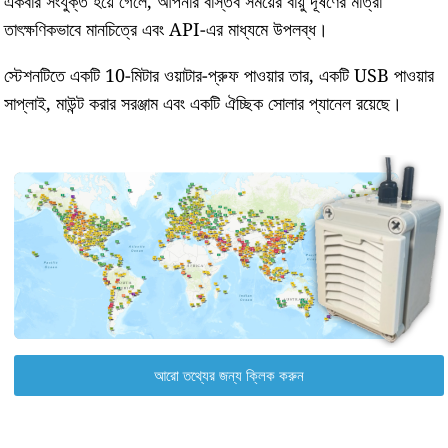
একবার সংযুক্ত হয়ে গেলে, আপনার বাস্তব সময়ের বায়ু দূষণের মাত্রা
তাৎক্ষণিকভাবে মানচিত্রে এবং API-এর মাধ্যমে উপলব্ধ।
স্টেশনটিতে একটি 10-মিটার ওয়াটার-প্রুফ পাওয়ার তার, একটি USB পাওয়ার
সাপ্লাই, মাউন্ট করার সরঞ্জাম এবং একটি ঐচ্ছিক সোলার প্যানেল রয়েছে।
আরো তথ্যের জন্য ক্লিক করুন