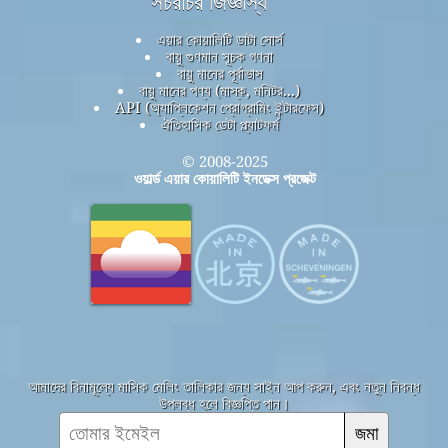
সচরাচর জিজ্ঞাস্য
এয়ার কোয়ালিটি ডাটা সোর্স
বায়ু গুণমান সূচক গণনা
বায়ু মানের পূর্বাভাস
বায়ু মানের পণ্য (মাস্ক, মনিটর...)
API (অ্যাপ্লিকেশন প্রোগ্রামিং ইন্টারফেস)
ঐতিহাসিক ডেটা প্ল্যাটফর্ম
© 2008-2025
ওয়ার্ল্ড এয়ার কোয়ালিটি ইনডেক্স প্রজেক্ট
আমাদের বিনামূল্যে মাসিক মেলিং তালিকার জন্য সাইন আপ করুন, এবং নতুন নিবন্ধ
উপলব্ধ হলে বিজ্ঞপ্তি পান।
জমা