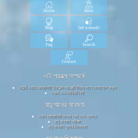
Home
Here
Map
Get a mask!
Faq
Search
Contact
এই প্রকল্প সম্পর্কে
ওয়ার্ল্ড এয়ার কোয়ালিটি ইনডেক্স প্রজেক্ট টিমের সাথে যোগাযোগ করুন
প্রেস এবং মিডিয়া কিট
বায়ু মানের গবেষণা
এয়ার কোয়ালিটি নলেজ বেস এবং প্রবন্ধ
বায়ু গুণমান পরীক্ষা
বায়ু গুণমান সেন্সর বিশ্লেষণ