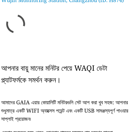
Wujin Monitoring Station, Changzhou (ID: H874)
আপনার বায়ু মানের মনিটর পেয়ে WAQI ডেটা
প্ল্যাটফর্মকে সমর্থন করুন।
আমাদের GAIA এয়ার কোয়ালিটি মনিটরগুলি সেট আপ করা খুব সহজ: আপনার
শুধুমাত্র একটি WIFI অ্যাক্সেস পয়েন্ট এবং একটি USB সামঞ্জস্যপূর্ণ পাওয়ার
সাপ্লাই প্রয়োজন৷