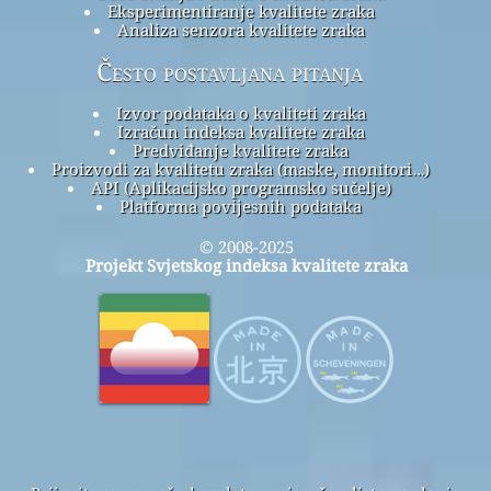
Eksperimentiranje kvalitete zraka
Analiza senzora kvalitete zraka
Često postavljana pitanja
Izvor podataka o kvaliteti zraka
Izračun indeksa kvalitete zraka
Predviđanje kvalitete zraka
Proizvodi za kvalitetu zraka (maske, monitori…)
API (Aplikacijsko programsko sučelje)
Platforma povijesnih podataka
© 2008-2025
Projekt Svjetskog indeksa kvalitete zraka