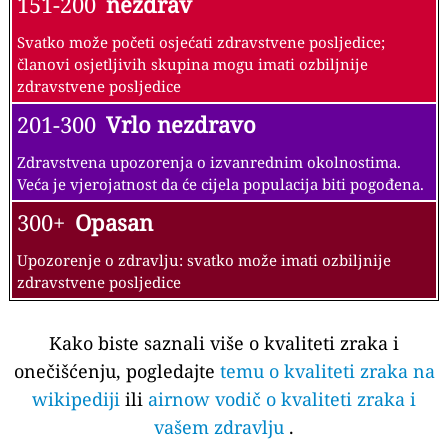
151-200
nezdrav
Svatko može početi osjećati zdravstvene posljedice;
članovi osjetljivih skupina mogu imati ozbiljnije
zdravstvene posljedice
201-300
Vrlo nezdravo
Zdravstvena upozorenja o izvanrednim okolnostima.
Veća je vjerojatnost da će cijela populacija biti pogođena.
300+
Opasan
Upozorenje o zdravlju: svatko može imati ozbiljnije
zdravstvene posljedice
Kako biste saznali više o kvaliteti zraka i
onečišćenju, pogledajte
temu o kvaliteti zraka na
wikipediji
ili
airnow vodič o kvaliteti zraka i
vašem zdravlju
.