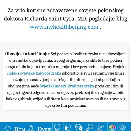
Za vrlo korisne zdravstvene savjete pekinškog
doktora Richarda Saint Cyra, MD, pogledajte blog
www.myhealthbeijing.com
.
Obavijest o korištenju
: Svi podaci o kvaliteti zraka nisu dozvoljeni
u trenutku objavljivanja, a zbog osiguranja kvalitete ti se podaci
mogu u bilo kojem trenutku mijenjati bez prethodne najave. Projekt
Indeks svjetske kakvoće zraka
iskoristio je svu razumnu vještinu i
pažnju pri sastavljanju sadržaja tih informacija i ni pod kojim
okolnostima neće
Svjetski indeks kvaliteta zraka
projektni tim ili
njegovi agenti odgovorni su za ugovor, prekršaj ili drugačije za bilo
kakav gubitak, ozljedu ili štetu koja proizlazi izravno ili neizravno iz
opskrbe tim podacima.
Dom
Ovdje