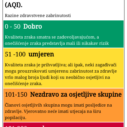
(AQI).
Razine zdravstvene zabrinutosti
0 - 50
Dobro
Kvaliteta zraka smatra se zadovoljavajućom, a
onečišćenje zraka predstavlja mali ili nikakav rizik
51 -100
umjeren
Kvaliteta zraka je prihvatljiva; ali ipak, neki zagađivači
mogu prouzrokovati umjerenu zabrinutost za zdravlje
vrlo malog broja ljudi koji su neobično osjetljivi na
onečišćenje zraka.
101-150
Nezdravo za osjetljive skupine
Članovi osjetljivih skupina mogu imati posljedice na
zdravlje. Vjerovatno neće imati utjecaja na širu
popilaciju.