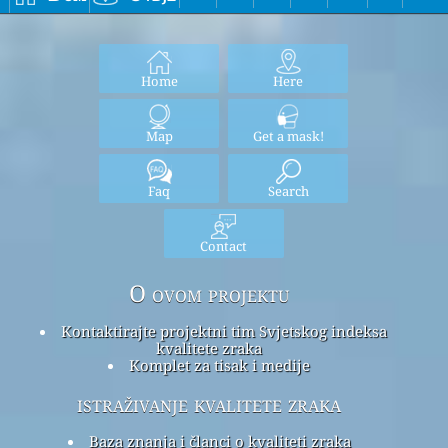
Home
Here
Map
Get a mask!
Faq
Search
Contact
O ovom projektu
Kontaktirajte projektni tim Svjetskog indeksa
kvalitete zraka
Komplet za tisak i medije
istraživanje kvalitete zraka
Baza znanja i članci o kvaliteti zraka