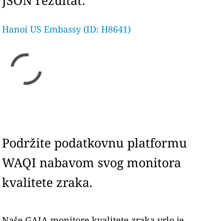
JSON rezultat:
Hanoi US Embassy (ID: H8641)
Podržite podatkovnu platformu
WAQI nabavom svog monitora
kvalitete zraka.
Naše GAIA monitore kvalitete zraka vrlo je