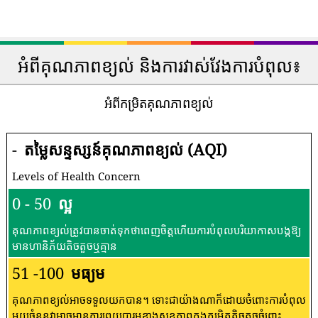
អំពីគុណភាពខ្យល់ និងការវាស់វែងការបំពុល៖
អំពីកម្រិតគុណភាពខ្យល់
-
តម្លៃសន្ទស្សន៍គុណភាពខ្យល់ (AQI)
Levels of Health Concern
0 - 50
ល្អ
គុណភាពខ្យល់ត្រូវបានចាត់ទុកថាពេញចិត្តហើយការបំពុលបរិយាកាសបង្កឱ្យ
មានហានិភ័យតិចតួចឬគ្មាន
51 -100
មធ្យម
គុណភាពខ្យល់អាចទទួលយកបាន។ ទោះជាយ៉ាងណាក៏ដោយចំពោះការបំពុល
មួយចំនួនវាអាចមានការព្រួយបារម្ភខាងសុខភាពក្នុងកម្រិតតិចតួចចំពោះ