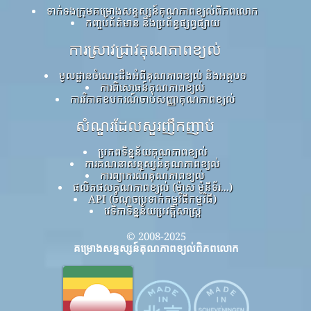
ទាក់ទងក្រុមគម្រោងសន្ទស្សន៍គុណភាពខ្យល់ពិភពលោក
កញ្ចប់ព័ត៌មាន និងប្រព័ន្ធផ្សព្វផ្សាយ
ការស្រាវជ្រាវគុណភាពខ្យល់
មូលដ្ឋានចំណេះដឹងអំពីគុណភាពខ្យល់ និងអត្ថបទ
ការពិសោធន៍គុណភាពខ្យល់
ការវិភាគឧបករណ៍ចាប់សញ្ញាគុណភាពខ្យល់
សំណួរដែលសួរញឹកញាប់
ប្រភពទិន្នន័យគុណភាពខ្យល់
ការគណនាសន្ទស្សន៍គុណភាពខ្យល់
ការព្យាករណ៍គុណភាពខ្យល់
ផលិតផលគុណភាពខ្យល់ (ម៉ាស ម៉ូនីទ័រ...)
API (ចំណុចប្រទាក់កម្មវិធីកម្មវិធី)
វេទិកាទិន្នន័យប្រវត្តិសាស្ត្រ
© 2008-2025
គម្រោងសន្ទស្សន៍គុណភាពខ្យល់ពិភពលោក