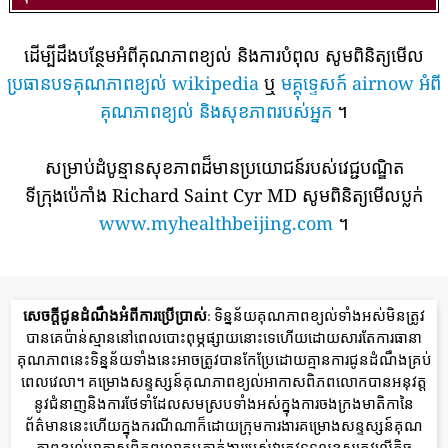
ដើម្បីដឹងបន្ថែមអំពីគុណភាពខ្យល់ និងការបំពុល សូមពិនិត្យមើល
ប្រធានបទគុណភាពខ្យល់ wikipedia
ឬ
មគ្គុទ្ទេសក៍ airnow អំពី
គុណភាពខ្យល់ និងសុខភាពរបស់អ្នក
។
សម្រាប់ដំបូន្មានសុខភាពដ៏មានប្រយោជន៍របស់វេជ្ជបណ្ឌិត
ទីក្រុងប៉េកាំង Richard Saint Cyr MD សូមពិនិត្យមើលប្លក់
www.myhealthbeijing.com
។
សេចក្តីជូនដំណឹងអំពីការប្រើប្រាស់
: ទិន្នន័យគុណភាពខ្យល់ទាំងអស់មិនត្រូវ
បានគេប៉ាន់ស្មាននៅពេលបោះពុម្ភផ្សាយនោះទេហើយដោយសារតែការធានា
គុណភាពនេះទិន្នន័យទាំងនេះអាចត្រូវបានកែប្រែដោយគ្មានការជូនដំណឹងគ្រប់
ពេលវេលា។ គម្រោងសន្ទស្សន៍គុណភាពខ្យល់អាកាសពិភពលោកបានអនុវត្ត
នូវជំនាញនិងការថែទាំដែលសមស្របទាំងអស់ក្នុងការចងក្រងមាតិកានៃ
ព័ត៌មាននេះហើយក្នុងករណីណាក៏ដោយក្រុមការងារគម្រោងសន្ទស្សន៍គុណ
ភាពខ្យល់អាកាសពិភពលោកឬភ្នាក់ងាររបស់វាត្រូវទទួលខុសត្រូវលើកិច្ច