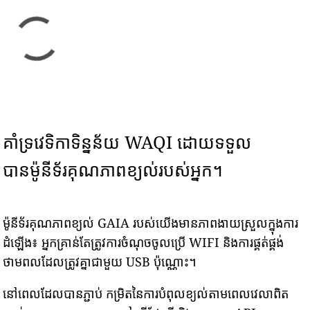
គាំទ្រវេទិកាទិន្នន័យ WAQI ដោយទទួល
បានម៉ូនីទ័រគុណភាពខ្យល់របស់អ្នក។
ម៉ូនីទ័រគុណភាពខ្យល់ GAIA របស់យើងមានភាពងាយស្រួលក្នុងការ
ដំឡើង៖ អ្នកគ្រាន់តែត្រូវការចំណុចចូលប្រើ WIFI និងការផ្គត់ផ្គង់
ថាមពលដែលត្រូវគ្នាជាមួយ USB ប៉ុណ្ណោះ។
នៅពេលដែលបានភ្ជាប់ កម្រិតនៃការបំពុលខ្យល់តាមពេលវេលាពិត