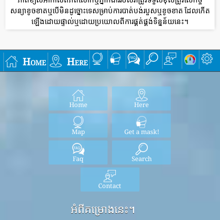
សន្យាខូចខាតឬបើមិនដូច្នោះទេសម្រាប់ការបាត់បង់របួសឬខូចខាត ដែលកើត
ឡើងដោយផ្ទាល់ឬដោយប្រយោលពីការផ្គត់ផ្គង់ទិន្នន័យនេះ។
Home
Here
Home
Here
Map
Get a mask!
Faq
Search
Contact
អំពីគម្រោងនេះ។