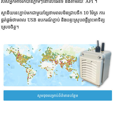
របស់អ្នកអាចរកបានភ្លាមៗនៅលើផែនទី និងតាមរយៈ API ។
ស្ថានីយនេះភ្ជាប់មកជាមួយខ្សែថាមពលមិនជ្រាបទឹក 10 ម៉ែត្រ ការ
ផ្គត់ផ្គង់ថាមពល USB ឧបករណ៍ភ្ជាប់ និងបន្ទះស្រូបពន្លឺព្រះអាទិត្យ
ស្រេចចិត្ត។
សូមចុចសម្រាប់ព័ត៌មានបន្ថែម