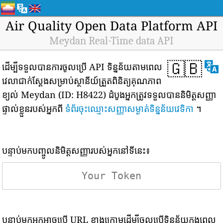
Air Quality Open Data Platform API
Meydan Real-Time data API
🇬🇧
ដើម្បីទទួលបានការចូលប្រើ API ទិន្នន័យតាមពេល
វេលាជាក់ស្តែងសម្រាប់ស្ថានីយ៍ត្រួតពិនិត្យគុណភាព
ខ្យល់ Meydan (ID: H8422) ដំបូងអ្នកត្រូវទទួលបាននិមិត្តសញ្ញា
ផ្ទាល់ខ្លួនរបស់អ្នកពី
ទំព័រចុះឈ្មោះសញ្ញាសម្ងាត់ទិន្នន័យវេទិកា
។
បន្ទាប់មកបញ្ចូលនិមិត្តសញ្ញារបស់អ្នកនៅទីនេះ៖
បន្ទាប់មកអ្នកអាចប្រើ URL ខាងក្រោមដើម្បីចូលប្រើទិន្នន័យក្នុងពេល