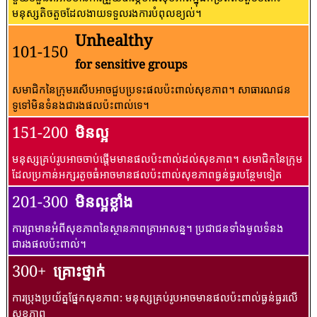
មនុស្សតិចតួចដែលងាយទទួលរងការបំពុលខ្យល់។
Unhealthy
101-150
for sensitive groups
សមាជិកនៃក្រុមរសើបអាចជួបប្រទះផលប៉ះពាល់សុខភាព។ សាធារណជន​
ទូទៅ​មិន​ទំនង​ជា​រង​ផល​ប៉ះពាល់​ទេ។
151-200
មិនល្អ
មនុស្សគ្រប់រូបអាចចាប់ផ្តើមមានផលប៉ះពាល់ដល់សុខភាព។ សមាជិកនៃក្រុម
ដែលប្រកាន់អក្សរតូចធំអាចមានផលប៉ះពាល់សុខភាពធ្ងន់ធ្ងរបន្ថែមទៀត
201-300
មិនល្អខ្លាំង
ការព្រមានអំពីសុខភាពនៃស្ថានភាពគ្រាអាសន្ន។ ប្រជាជនទាំងមូលទំនង
ជារងផលប៉ះពាល់។
300+
គ្រោះថ្នាក់
ការប្រុងប្រយ័ត្នផ្នែកសុខភាព: មនុស្សគ្រប់រូបអាចមានផលប៉ះពាល់ធ្ងន់ធ្ងរលើ
សុខភាព