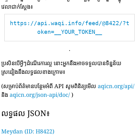
វេលាជាក់ស្តែង៖
https://api.waqi.info/feed/@8422/?t
oken=__YOUR_TOKEN__
.
ប្រសិនបើអ្វីៗដំណើរការល្អ នោះអ្នកនឹងអាចទទួលបានទិន្នន័យ
ស្រដៀងនឹងលទ្ធផលខាងក្រោម៖
(សម្រាប់ព័ត៌មានបន្ថែមអំពី API សូមពិនិត្យមើល
aqicn.org/api/
និង
aqicn.org/json-api/doc/
)
លទ្ធផល JSON៖
Meydan (ID: H8422)