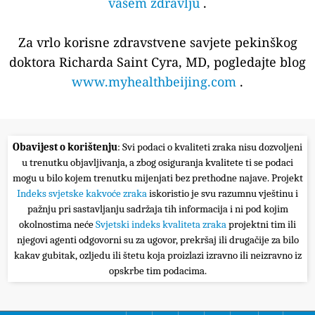
vašem zdravlju
.
Za vrlo korisne zdravstvene savjete pekinškog
doktora Richarda Saint Cyra, MD, pogledajte blog
www.myhealthbeijing.com
.
Obavijest o korištenju
: Svi podaci o kvaliteti zraka nisu dozvoljeni
u trenutku objavljivanja, a zbog osiguranja kvalitete ti se podaci
mogu u bilo kojem trenutku mijenjati bez prethodne najave. Projekt
Indeks svjetske kakvoće zraka
iskoristio je svu razumnu vještinu i
pažnju pri sastavljanju sadržaja tih informacija i ni pod kojim
okolnostima neće
Svjetski indeks kvaliteta zraka
projektni tim ili
njegovi agenti odgovorni su za ugovor, prekršaj ili drugačije za bilo
kakav gubitak, ozljedu ili štetu koja proizlazi izravno ili neizravno iz
opskrbe tim podacima.