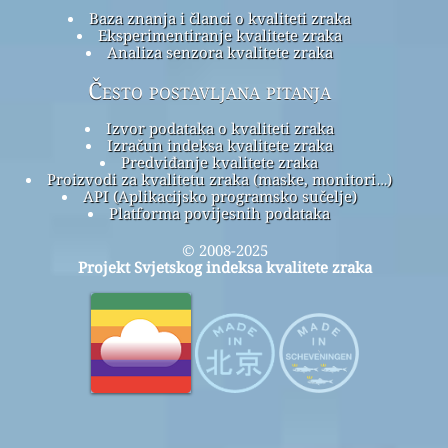
Baza znanja i članci o kvaliteti zraka
Eksperimentiranje kvalitete zraka
Analiza senzora kvalitete zraka
Često postavljana pitanja
Izvor podataka o kvaliteti zraka
Izračun indeksa kvalitete zraka
Predviđanje kvalitete zraka
Proizvodi za kvalitetu zraka (maske, monitori…)
API (Aplikacijsko programsko sučelje)
Platforma povijesnih podataka
© 2008-2025
Projekt Svjetskog indeksa kvalitete zraka