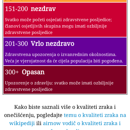
151-200
nezdrav
Svatko može početi osjećati zdravstvene posljedice;
članovi osjetljivih skupina mogu imati ozbiljnije
zdravstvene posljedice
201-300
Vrlo nezdravo
Zdravstvena upozorenja o izvanrednim okolnostima.
Veća je vjerojatnost da će cijela populacija biti pogođena.
300+
Opasan
Upozorenje o zdravlju: svatko može imati ozbiljnije
zdravstvene posljedice
Kako biste saznali više o kvaliteti zraka i
onečišćenju, pogledajte
temu o kvaliteti zraka na
wikipediji
ili
airnow vodič o kvaliteti zraka i