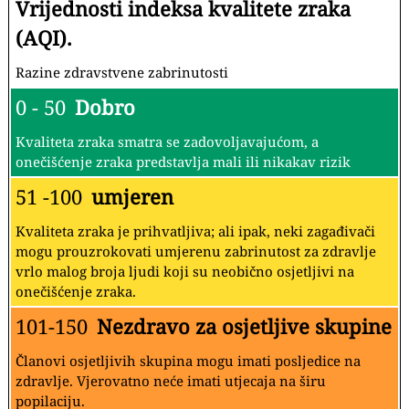
Vrijednosti indeksa kvalitete zraka
(AQI).
Razine zdravstvene zabrinutosti
0 - 50
Dobro
Kvaliteta zraka smatra se zadovoljavajućom, a
onečišćenje zraka predstavlja mali ili nikakav rizik
51 -100
umjeren
Kvaliteta zraka je prihvatljiva; ali ipak, neki zagađivači
mogu prouzrokovati umjerenu zabrinutost za zdravlje
vrlo malog broja ljudi koji su neobično osjetljivi na
onečišćenje zraka.
101-150
Nezdravo za osjetljive skupine
Članovi osjetljivih skupina mogu imati posljedice na
zdravlje. Vjerovatno neće imati utjecaja na širu
popilaciju.