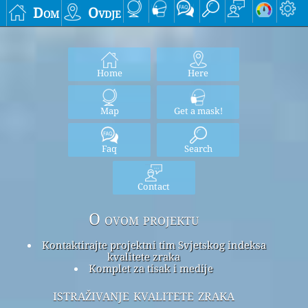
Dom
Ovdje
Home
Here
Map
Get a mask!
Faq
Search
Contact
O ovom projektu
Kontaktirajte projektni tim Svjetskog indeksa
kvalitete zraka
Komplet za tisak i medije
istraživanje kvalitete zraka