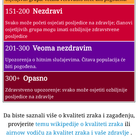
151-200
Nezdravi
Svako može početi osjećati posljedice na zdravlje; članovi
osjetljivih grupa mogu imati ozbiljnije zdravstvene
posljedice
201-300
Veoma nezdravim
Upozorenja o hitnim slučajevima. Čitava populacija će
biti pogođena.
300+
Opasno
Zdravstveno upozorenje: svako može osjetiti ozbiljnije
posljedice na zdravlje
Da biste saznali više o kvaliteti zraka i zagađenju,
provjerite
temu wikipedije o kvaliteti zraka
ili
airnow vodiču za kvalitet zraka i vaše zdravlje
.