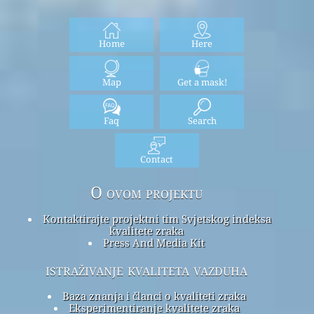
Home
Here
Map
Get a mask!
Faq
Search
Contact
O ovom projektu
Kontaktirajte projektni tim Svjetskog indeksa
kvalitete zraka
Press And Media Kit
istraživanje kvaliteta vazduha
Baza znanja i članci o kvaliteti zraka
Eksperimentiranje kvalitete zraka