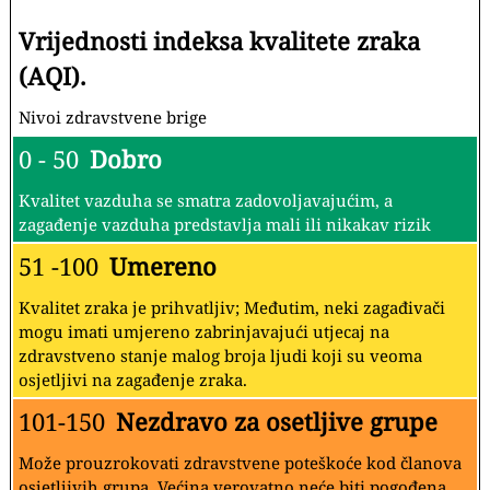
Vrijednosti indeksa kvalitete zraka
(AQI).
Nivoi zdravstvene brige
0 - 50
Dobro
Kvalitet vazduha se smatra zadovoljavajućim, a
zagađenje vazduha predstavlja mali ili nikakav rizik
51 -100
Umereno
Kvalitet zraka je prihvatljiv; Međutim, neki zagađivači
mogu imati umjereno zabrinjavajući utjecaj na
zdravstveno stanje malog broja ljudi koji su veoma
osjetljivi na zagađenje zraka.
101-150
Nezdravo za osetljive grupe
Može prouzrokovati zdravstvene poteškoće kod članova
osjetljivih grupa. Većina verovatno neće biti pogođena.