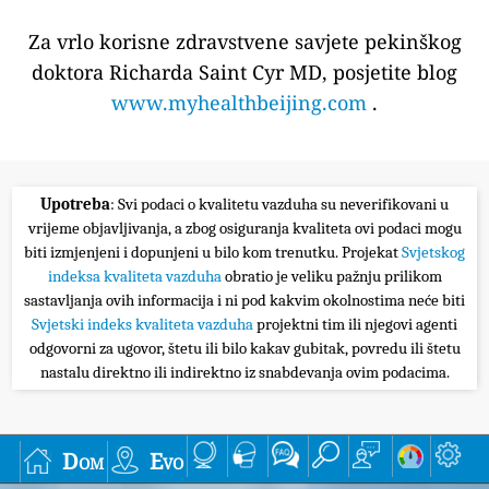
Za vrlo korisne zdravstvene savjete pekinškog
doktora Richarda Saint Cyr MD, posjetite blog
www.myhealthbeijing.com
.
Upotreba
: Svi podaci o kvalitetu vazduha su neverifikovani u
vrijeme objavljivanja, a zbog osiguranja kvaliteta ovi podaci mogu
biti izmjenjeni i dopunjeni u bilo kom trenutku. Projekat
Svjetskog
indeksa kvaliteta vazduha
obratio je veliku pažnju prilikom
sastavljanja ovih informacija i ni pod kakvim okolnostima neće biti
Svjetski indeks kvaliteta vazduha
projektni tim ili njegovi agenti
odgovorni za ugovor, štetu ili bilo kakav gubitak, povredu ili štetu
nastalu direktno ili indirektno iz snabdevanja ovim podacima.
Dom
Evo