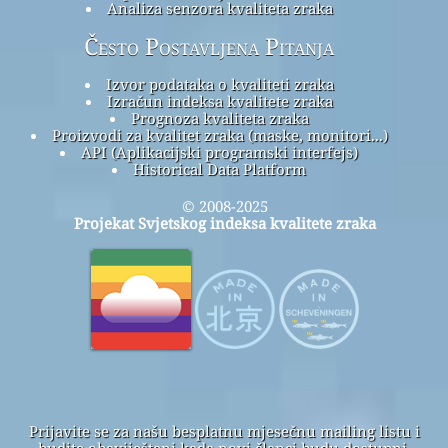
Analiza senzora kvaliteta zraka
Često Postavljena Pitanja
Izvor podataka o kvaliteti zraka
Izračun indeksa kvalitete zraka
Prognoza kvaliteta zraka
Proizvodi za kvalitet zraka (maske, monitori...)
API (Aplikacijski programski interfejs)
Historical Data Platform
© 2008-2025
Projekat Svjetskog indeksa kvalitete zraka
Prijavite se za našu besplatnu mjesečnu mailing listu i
budite obaviješteni kada novi članci budu dostupni.