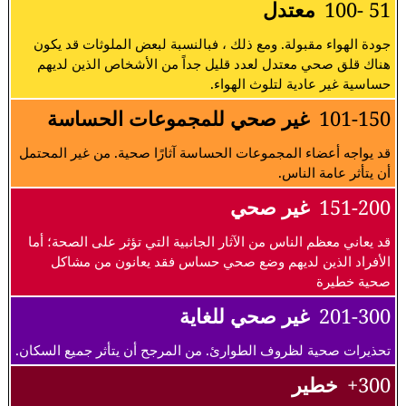
51 -100
معتدل
جودة الهواء مقبولة. ومع ذلك ، فبالنسبة لبعض الملوثات قد يكون
هناك قلق صحي معتدل لعدد قليل جداً من الأشخاص الذين لديهم
حساسية غير عادية لتلوث الهواء.
101-150
غير صحي للمجموعات الحساسة
قد يواجه أعضاء المجموعات الحساسة آثارًا صحية. من غير المحتمل
أن يتأثر عامة الناس.
151-200
غير صحي
قد يعاني معظم الناس من الآثار الجانبية التي تؤثر على الصحة؛ أما
الأفراد الذين لديهم وضع صحي حساس فقد يعانون من مشاكل
صحية خطيرة
201-300
غير صحي للغاية
تحذيرات صحية لظروف الطوارئ. من المرجح أن يتأثر جميع السكان.
300+
خطير