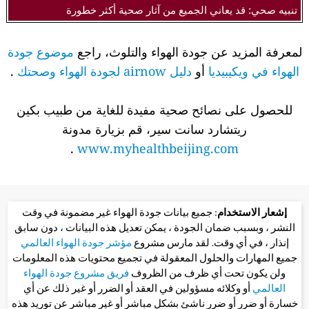
تنبيه صحي: قد يعاني الجميع من آثار صحية أكثر خطورة
لمعرفة المزيد عن جودة الهواء والتلوث، راجع
موضوع جودة
الهواء في ويكيبيديا
أو
دليل airnow لجودة الهواء وصحتك
.
للحصول على نصائح صحية مفيدة للغاية من طبيب بكين
ريتشارد سانت سير، قم بزيارة مدونة
.
www.myhealthbeijing.com
إشعار الاستخدام
: جميع بيانات جودة الهواء غير مضمونة في وقت
النشر ، وبسبب ضمان الجودة ، يمكن تعديل هذه البيانات ، دون سابق
إنذار ، في أي وقت. لقد مارس مشروع
مؤشر جودة الهواء العالمي
جميع المهارات والحلول المعقولة في تجميع محتويات هذه المعلومات
ولن يكون تحت أي ظرف من الظروف
فريق مشروع جودة الهواء
العالمي
أو وكلائه مسؤولين في العقد أو الضرر أو غير ذلك عن أي
خسارة أو ضرر أو ضرر ناشئ بشكل مباشر أو غير مباشر عن توريد هذه