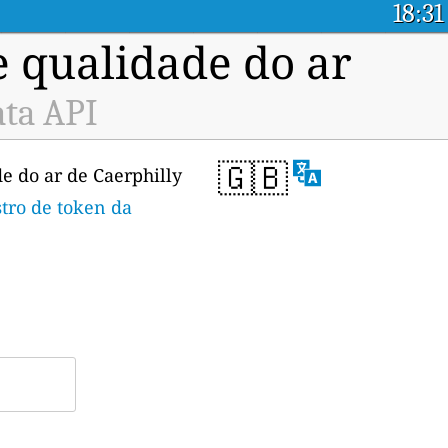
18:31
e qualidade do ar
ata API
🇬🇧
e do ar de Caerphilly
stro de token da