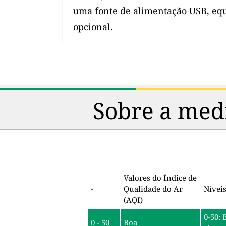
uma fonte de alimentação USB, eq
opcional.
Sobre a medi
Valores do Índice de
-
Qualidade do Ar
Nívei
(AQI)
0-50: 
0 - 50
Boa