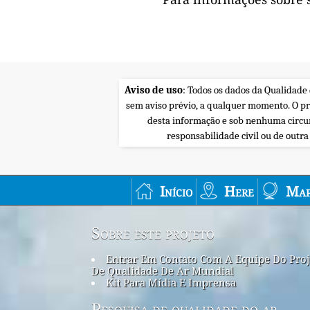
Aviso de uso
: Todos os dados da Qualidade
sem aviso prévio, a qualquer momento. O p
desta informação e sob nenhuma circu
responsabilidade civil ou de outr
Início
Here
Map
Sobre este projeto
Entrar Em Contato Com A Equipe Do Proj
De Qualidade De Ar Mundial
Kit Para Mídia E Imprensa
Pesquisa de qualidade do ar