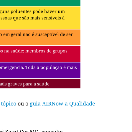
alguns poluentes pode haver um
soas que são mais sensíveis à
 em geral não é susceptível de ser
itos na saúde; membros de grupos
 emergência. Toda a população é mais
mais graves para a saúde
 tópico
ou o
guia AIRNow a Qualidade
d Saint Cyr MD, consulte