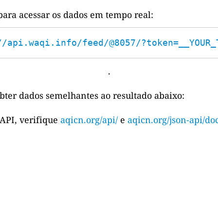
para acessar os dados em tempo real:
//api.waqi.info/feed/@8057/?token=__YOUR_
.
bter dados semelhantes ao resultado abaixo:
 API, verifique
aqicn.org/api/
e
aqicn.org/json-api/doc