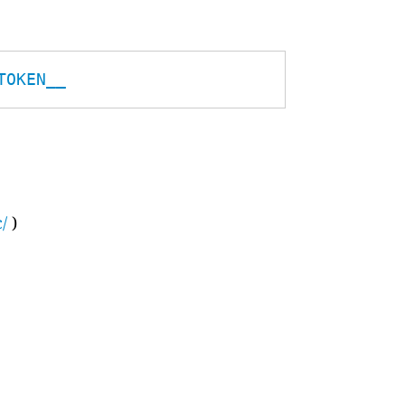
TOKEN__
/
)