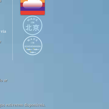
a
via
e
do ar
gos estiverem disponíveis.