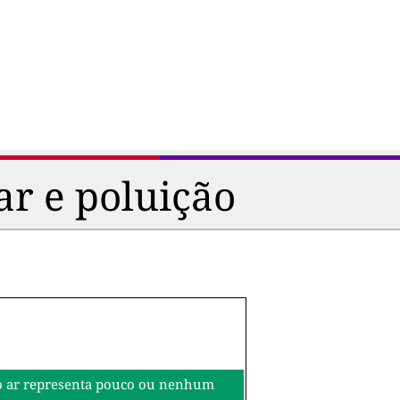
ar e poluição
o do ar representa pouco ou nenhum