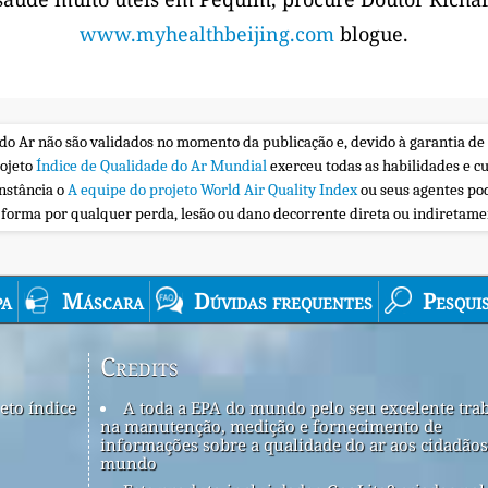
www.myhealthbeijing.com
blogue.
 do Ar não são validados no momento da publicação e, devido à garantia de
rojeto
Índice de Qualidade do Ar Mundial
exerceu todas as habilidades e c
nstância o
A equipe do projeto World Air Quality Index
ou seus agentes po
a forma por qualquer perda, lesão ou dano decorrente direta ou indiretam
a
Máscara
Dúvidas frequentes
Pesqui
Credits
eto índice
A toda a EPA do mundo pelo seu excelente tra
na manutenção, medição e fornecimento de
informações sobre a qualidade do ar aos cidadãos
mundo