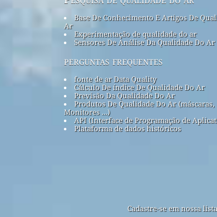
Base De Conhecimento E Artigos De Qual
Ar
Experimentação de qualidade do ar
Sensores De Análise Da Qualidade Do Ar
perguntas frequentes
fonte de ar Data Quality
Cálculo De índice De Qualidade Do Ar
Previsão Da Qualidade Do Ar
Produtos De Qualidade Do Ar (máscaras,
Monitores ...)
API (Interface de Programação de Aplicat
Plataforma de dados históricos
Cadastre-se em nossa list