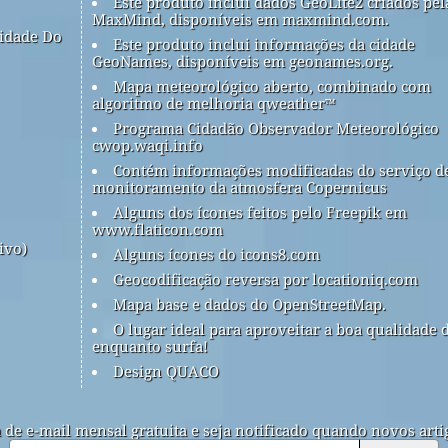
Este produto inclui dados GeoLite2 criados pel
MaxMind, disponíveis em maxmind.com.
idade Do
Este produto inclui informações da cidade
GeoNames, disponíveis em geonames.org.
Mapa meteorológico aberto, combinado com
algoritmo de melhoria qweather™
Programa Cidadão Observador Meteorológico
cwop.waqi.info
Contém informações modificadas do serviço d
monitoramento da atmosfera Copernicus
Alguns dos ícones feitos pelo Freepik em
www.flaticon.com
ivo)
Alguns ícones do icons8.com
Geocodificação reversa por locationiq.com
Mapa base e dados do OpenStreetMap.
O lugar ideal para aproveitar a boa qualidade 
enquanto surfa!
Design QUACO
a de e-mail mensal gratuita e seja notificado quando novos arti