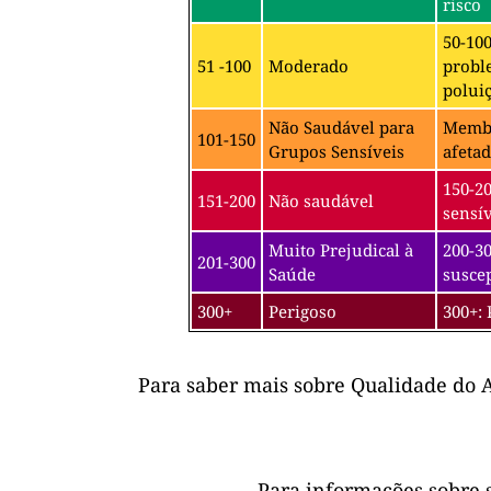
risco
50-10
51 -100
Moderado
probl
poluiç
Não Saudável para
Membro
101-150
Grupos Sensíveis
afetad
150-2
151-200
Não saudável
sensív
Muito Prejudical à
200-30
201-300
Saúde
suscep
300+
Perigoso
300+: 
Para saber mais sobre Qualidade do A
Para informações sobre 