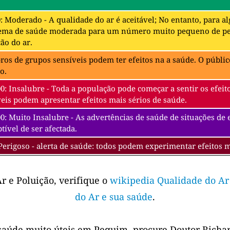
0: Moderado - A qualidade do ar é aceitável; No entanto, para 
ema de saúde moderada para um número muito pequeno de pes
ão do ar.
s de grupos sensíveis podem ter efeitos na a saúde. O público
o.
00: Insalubre - Toda a população pode começar a sentir os efe
eis podem apresentar efeitos mais sérios de saúde.
0: Muito Insalubre - As advertências de saúde de situações de
tível de ser afectada.
Perigoso - alerta de saúde: todos podem experimentar efeitos 
r e Poluição, verifique o
wikipedia Qualidade do Ar
do Ar e sua saúde
.
saúde muito úteis em Pequim, procure Doutor Richar