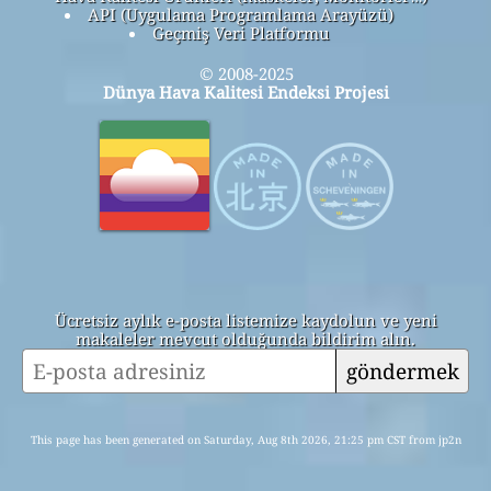
API (Uygulama Programlama Arayüzü)
Geçmiş Veri Platformu
© 2008-2025
Dünya Hava Kalitesi Endeksi Projesi
Ücretsiz aylık e-posta listemize kaydolun ve yeni
makaleler mevcut olduğunda bildirim alın.
göndermek
This page has been generated on Saturday, Aug 8th 2026, 21:25 pm CST from jp2n