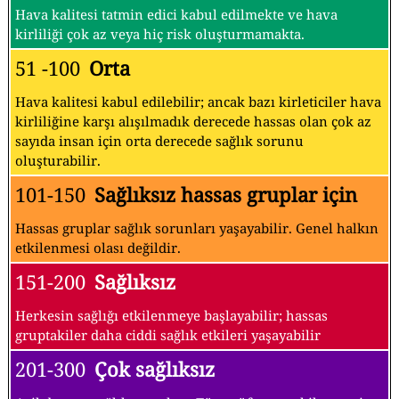
Hava kalitesi tatmin edici kabul edilmekte ve hava
kirliliği çok az veya hiç risk oluşturmamakta.
51 -100
Orta
Hava kalitesi kabul edilebilir; ancak bazı kirleticiler hava
kirliliğine karşı alışılmadık derecede hassas olan çok az
sayıda insan için orta derecede sağlık sorunu
oluşturabilir.
101-150
Sağlıksız hassas gruplar için
Hassas gruplar sağlık sorunları yaşayabilir. Genel halkın
etkilenmesi olası değildir.
151-200
Sağlıksız
Herkesin sağlığı etkilenmeye başlayabilir; hassas
gruptakiler daha ciddi sağlık etkileri yaşayabilir
201-300
Çok sağlıksız