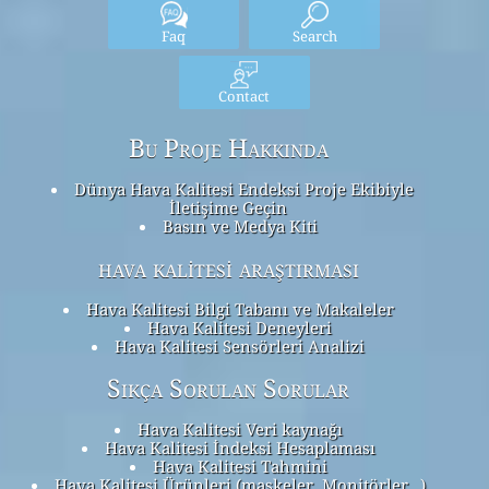
Faq
Search
Contact
Bu Proje Hakkında
Dünya Hava Kalitesi Endeksi Proje Ekibiyle
İletişime Geçin
Basın ve Medya Kiti
hava kalitesi araştırması
Hava Kalitesi Bilgi Tabanı ve Makaleler
Hava Kalitesi Deneyleri
Hava Kalitesi Sensörleri Analizi
Sıkça Sorulan Sorular
Hava Kalitesi Veri kaynağı
Hava Kalitesi İndeksi Hesaplaması
Hava Kalitesi Tahmini
Hava Kalitesi Ürünleri (maskeler, Monitörler…)