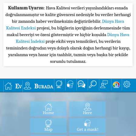
Kullanım Uyarısı
: Hava Kalitesi verileri yayınlandıkları esnada
doğrulanmamıştır ve kalite güvencesi nedeniyle bu veriler herhangi
bir zamanda haber verilmeksizin değiştirilebilir.
Dünya Hava
Kalitesi Endeksi
projesi, bu bilgilerin içeriğinin derlenmesinde tüm
makul beceriyi ve özeni göstermiştir ve hiçbir koşulda
Dünya Hava
Kalitesi İndeksi
proje ekibi veya temsilcileri, bu verilerin
temininden doğrudan veya dolaylı olarak doğan herhangi bir kayıp,
yaralanma veya hasar için taahhüt, tazmin veya başka bir şekilde
sorumlu tutulamaz.
Ev
Burada
Home
Here
Map
Get a mask!