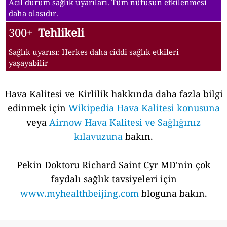
Acil durum sağlık uyarıları. Tüm nüfusun etkilenmesi
daha olasıdır.
300+
Tehlikeli
Sağlık uyarısı: Herkes daha ciddi sağlık etkileri
yaşayabilir
Hava Kalitesi ve Kirlilik hakkında daha fazla bilgi
edinmek için
Wikipedia Hava Kalitesi konusuna
veya
Airnow Hava Kalitesi ve Sağlığınız
kılavuzuna
bakın.
Pekin Doktoru Richard Saint Cyr MD'nin çok
faydalı sağlık tavsiyeleri için
www.myhealthbeijing.com
bloguna bakın.