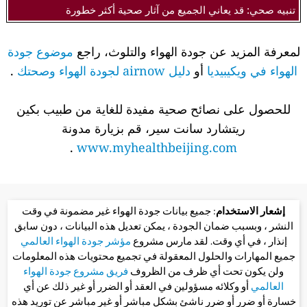
تنبيه صحي: قد يعاني الجميع من آثار صحية أكثر خطورة
لمعرفة المزيد عن جودة الهواء والتلوث، راجع
موضوع جودة
الهواء في ويكيبيديا
أو
دليل airnow لجودة الهواء وصحتك
.
للحصول على نصائح صحية مفيدة للغاية من طبيب بكين
ريتشارد سانت سير، قم بزيارة مدونة
.
www.myhealthbeijing.com
إشعار الاستخدام
: جميع بيانات جودة الهواء غير مضمونة في وقت
النشر ، وبسبب ضمان الجودة ، يمكن تعديل هذه البيانات ، دون سابق
إنذار ، في أي وقت. لقد مارس مشروع
مؤشر جودة الهواء العالمي
جميع المهارات والحلول المعقولة في تجميع محتويات هذه المعلومات
ولن يكون تحت أي ظرف من الظروف
فريق مشروع جودة الهواء
العالمي
أو وكلائه مسؤولين في العقد أو الضرر أو غير ذلك عن أي
خسارة أو ضرر أو ضرر ناشئ بشكل مباشر أو غير مباشر عن توريد هذه