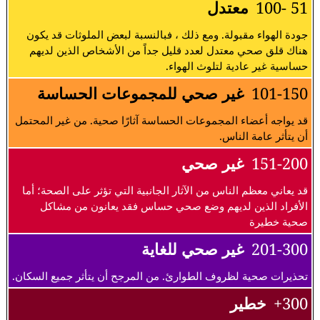
51 -100
معتدل
جودة الهواء مقبولة. ومع ذلك ، فبالنسبة لبعض الملوثات قد يكون
هناك قلق صحي معتدل لعدد قليل جداً من الأشخاص الذين لديهم
حساسية غير عادية لتلوث الهواء.
101-150
غير صحي للمجموعات الحساسة
قد يواجه أعضاء المجموعات الحساسة آثارًا صحية. من غير المحتمل
أن يتأثر عامة الناس.
151-200
غير صحي
قد يعاني معظم الناس من الآثار الجانبية التي تؤثر على الصحة؛ أما
الأفراد الذين لديهم وضع صحي حساس فقد يعانون من مشاكل
صحية خطيرة
201-300
غير صحي للغاية
تحذيرات صحية لظروف الطوارئ. من المرجح أن يتأثر جميع السكان.
300+
خطير