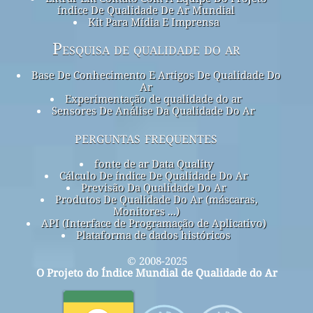
índice De Qualidade De Ar Mundial
Kit Para Mídia E Imprensa
Pesquisa de qualidade do ar
Base De Conhecimento E Artigos De Qualidade Do
Ar
Experimentação de qualidade do ar
Sensores De Análise Da Qualidade Do Ar
perguntas frequentes
fonte de ar Data Quality
Cálculo De índice De Qualidade Do Ar
Previsão Da Qualidade Do Ar
Produtos De Qualidade Do Ar (máscaras,
Monitores ...)
API (Interface de Programação de Aplicativo)
Plataforma de dados históricos
© 2008-2025
O Projeto do Índice Mundial de Qualidade do Ar