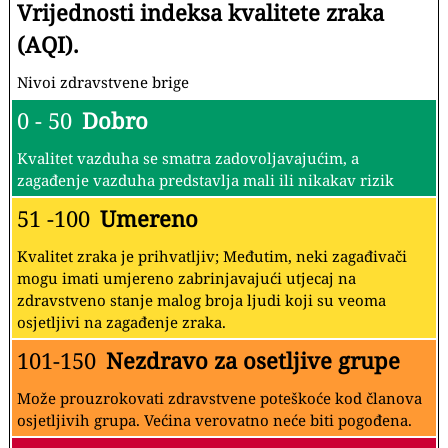
Vrijednosti indeksa kvalitete zraka
(AQI).
Nivoi zdravstvene brige
0 - 50
Dobro
Kvalitet vazduha se smatra zadovoljavajućim, a
zagađenje vazduha predstavlja mali ili nikakav rizik
51 -100
Umereno
Kvalitet zraka je prihvatljiv; Međutim, neki zagađivači
mogu imati umjereno zabrinjavajući utjecaj na
zdravstveno stanje malog broja ljudi koji su veoma
osjetljivi na zagađenje zraka.
101-150
Nezdravo za osetljive grupe
Može prouzrokovati zdravstvene poteškoće kod članova
osjetljivih grupa. Većina verovatno neće biti pogođena.