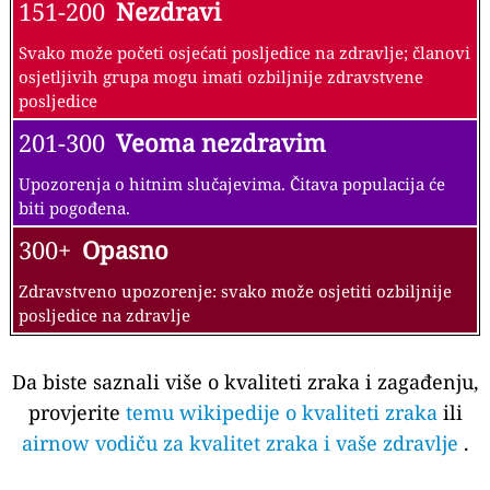
151-200
Nezdravi
Svako može početi osjećati posljedice na zdravlje; članovi
osjetljivih grupa mogu imati ozbiljnije zdravstvene
posljedice
201-300
Veoma nezdravim
Upozorenja o hitnim slučajevima. Čitava populacija će
biti pogođena.
300+
Opasno
Zdravstveno upozorenje: svako može osjetiti ozbiljnije
posljedice na zdravlje
Da biste saznali više o kvaliteti zraka i zagađenju,
provjerite
temu wikipedije o kvaliteti zraka
ili
airnow vodiču za kvalitet zraka i vaše zdravlje
.