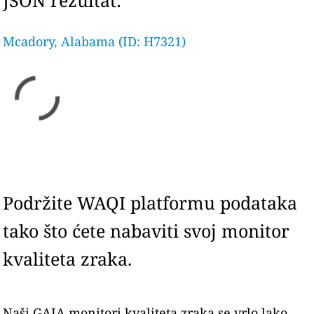
JSON rezultat:
Mcadory, Alabama (ID: H7321)
Podržite WAQI platformu podataka
tako što ćete nabaviti svoj monitor
kvaliteta zraka.
Naši GAIA monitori kvaliteta zraka se vrlo lako