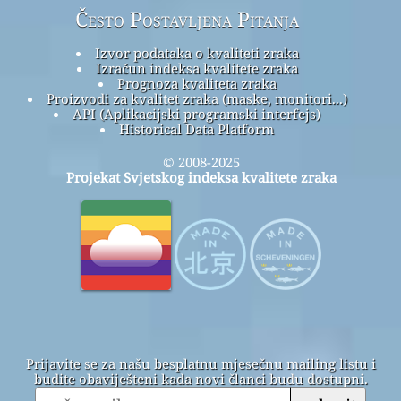
Često Postavljena Pitanja
Izvor podataka o kvaliteti zraka
Izračun indeksa kvalitete zraka
Prognoza kvaliteta zraka
Proizvodi za kvalitet zraka (maske, monitori...)
API (Aplikacijski programski interfejs)
Historical Data Platform
© 2008-2025
Projekat Svjetskog indeksa kvalitete zraka
Prijavite se za našu besplatnu mjesečnu mailing listu i
budite obaviješteni kada novi članci budu dostupni.