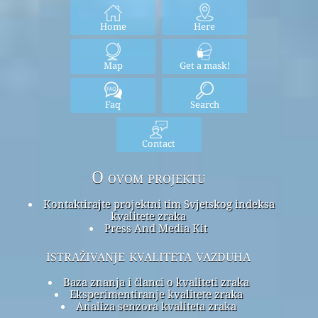
Home
Here
Map
Get a mask!
Faq
Search
Contact
O ovom projektu
Kontaktirajte projektni tim Svjetskog indeksa
kvalitete zraka
Press And Media Kit
istraživanje kvaliteta vazduha
Baza znanja i članci o kvaliteti zraka
Eksperimentiranje kvalitete zraka
Analiza senzora kvaliteta zraka