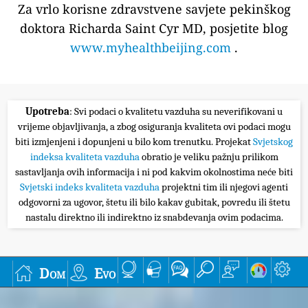
Za vrlo korisne zdravstvene savjete pekinškog
doktora Richarda Saint Cyr MD, posjetite blog
www.myhealthbeijing.com
.
Upotreba
: Svi podaci o kvalitetu vazduha su neverifikovani u
vrijeme objavljivanja, a zbog osiguranja kvaliteta ovi podaci mogu
biti izmjenjeni i dopunjeni u bilo kom trenutku. Projekat
Svjetskog
indeksa kvaliteta vazduha
obratio je veliku pažnju prilikom
sastavljanja ovih informacija i ni pod kakvim okolnostima neće biti
Svjetski indeks kvaliteta vazduha
projektni tim ili njegovi agenti
odgovorni za ugovor, štetu ili bilo kakav gubitak, povredu ili štetu
nastalu direktno ili indirektno iz snabdevanja ovim podacima.
Dom
Evo