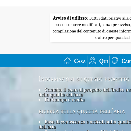
Avviso di utilizzo
: Tutti i dati relativi al
possono essere modificati, senza preavviso,
compilazione del contenuto di queste informa
o altro per qualsias
Casa
Qui
Car
Informazioni su questo progetto
Contatta il team di progetto dell'indice m
della qualità dell'aria
Kit stampa e media
ricerca sulla qualità dell’aria
Base di conoscenza e articoli sulla qualit
dell'aria