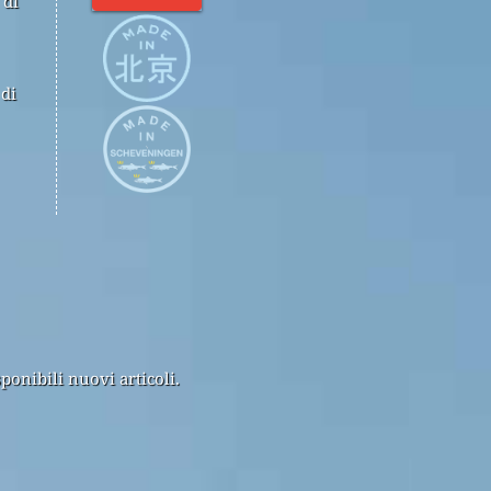
 di
 di
ponibili nuovi articoli.