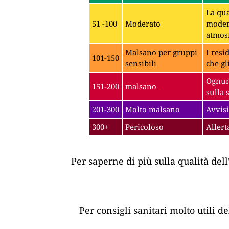
La qua
51 -100
Moderato
modera
atmosf
Malsano per gruppi
I resi
101-150
sensibili
che gl
Ognuno
151-200
malsano
sulla 
201-300
Molto malsano
Avvisi
300+
Pericoloso
Allert
Per saperne di più sulla qualità dell
Per consigli sanitari molto utili d