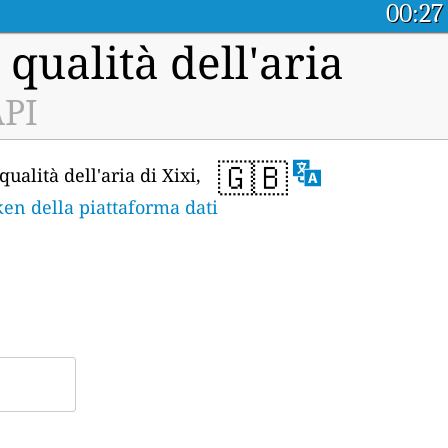
00:27
 qualità dell'aria
API
🇬🇧
ualità dell'aria di Xixi,
ken della piattaforma dati