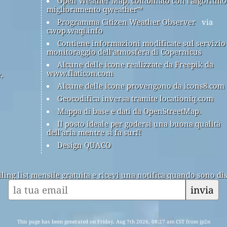
Open Weather Map, combinato con l'algoritmo
miglioramento qweather™
Programma Citizen Weather Observer
via
cwop.waqi.info
Contiene informazioni modificate sul servizio
monitoraggio dell'atmosfera di Copernicus
Alcune delle icone realizzate da Freepik da
www.flaticon.com
,
Alcune delle icone provengono da icons8.com
Geocodifica inversa tramite locationiq.com
Mappa di base e dati da OpenStreetMap.
Il posto ideale per godersi una buona qualità
dell'aria mentre si fa surf!
Design QUACO
ailing list mensile gratuita e ricevi una notifica quando sono dis
invia
This page has been generated on Friday, Aug 7th 2026, 08:27 am CST from jp2n