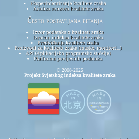
Eksperimentiranje kvalitete zraka
Analiza senzora kvalitete zraka
Često postavljana pitanja
Izvor podataka o kvaliteti zraka
Izračun indeksa kvalitete zraka
Predviđanje kvalitete zraka
Proizvodi za kvalitetu zraka (maske, monitori…)
API (Aplikacijsko programsko sučelje)
Platforma povijesnih podataka
© 2008-2025
Projekt Svjetskog indeksa kvalitete zraka