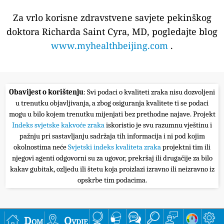
Za vrlo korisne zdravstvene savjete pekinškog
doktora Richarda Saint Cyra, MD, pogledajte blog
www.myhealthbeijing.com
.
Obavijest o korištenju
: Svi podaci o kvaliteti zraka nisu dozvoljeni
u trenutku objavljivanja, a zbog osiguranja kvalitete ti se podaci
mogu u bilo kojem trenutku mijenjati bez prethodne najave. Projekt
Indeks svjetske kakvoće zraka
iskoristio je svu razumnu vještinu i
pažnju pri sastavljanju sadržaja tih informacija i ni pod kojim
okolnostima neće
Svjetski indeks kvaliteta zraka
projektni tim ili
njegovi agenti odgovorni su za ugovor, prekršaj ili drugačije za bilo
kakav gubitak, ozljedu ili štetu koja proizlazi izravno ili neizravno iz
opskrbe tim podacima.
Dom
Ovdje