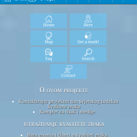
Home
Here
Map
Get a mask!
Faq
Search
Contact
O ovom projektu
Kontaktirajte projektni tim Svjetskog indeksa
kvalitete zraka
Komplet za tisak i medije
istraživanje kvalitete zraka
Baza znanja i članci o kvaliteti zraka