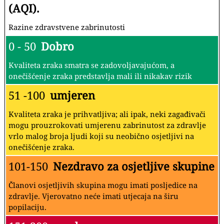
(AQI).
Razine zdravstvene zabrinutosti
0 - 50
Dobro
Kvaliteta zraka smatra se zadovoljavajućom, a
onečišćenje zraka predstavlja mali ili nikakav rizik
51 -100
umjeren
Kvaliteta zraka je prihvatljiva; ali ipak, neki zagađivači
mogu prouzrokovati umjerenu zabrinutost za zdravlje
vrlo malog broja ljudi koji su neobično osjetljivi na
onečišćenje zraka.
101-150
Nezdravo za osjetljive skupine
Članovi osjetljivih skupina mogu imati posljedice na
zdravlje. Vjerovatno neće imati utjecaja na širu
popilaciju.