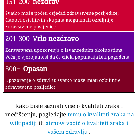
151-200
nezdrav
Svatko može početi osjećati zdravstvene posljedice;
članovi osjetljivih skupina mogu imati ozbiljnije
zdravstvene posljedice
201-300
Vrlo nezdravo
Zdravstvena upozorenja o izvanrednim okolnostima.
Veća je vjerojatnost da će cijela populacija biti pogođena.
300+
Opasan
Upozorenje o zdravlju: svatko može imati ozbiljnije
zdravstvene posljedice
Kako biste saznali više o kvaliteti zraka i
onečišćenju, pogledajte
temu o kvaliteti zraka na
wikipediji
ili
airnow vodič o kvaliteti zraka i
vašem zdravlju
.