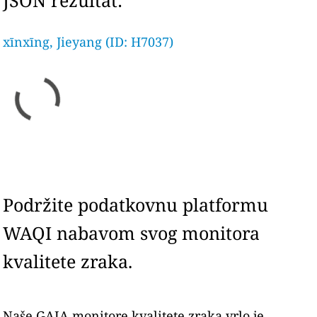
JSON rezultat:
xīnxīng, Jieyang (ID: H7037)
Podržite podatkovnu platformu
WAQI nabavom svog monitora
kvalitete zraka.
Naše GAIA monitore kvalitete zraka vrlo je