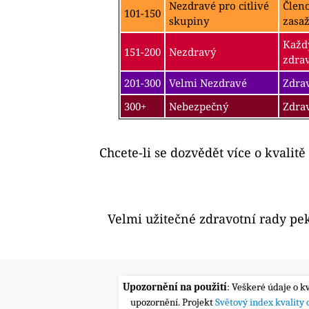
Nezdravé pro citlivé
Člen
101-150
skupiny
zasa
Každý
151-200
Nezdravý
zdra
201-300
Velmi Nezdravé
Zdrav
300+
Nebezpečný
Zdra
Chcete-li se dozvědět více o kvalitě
Velmi užitečné zdravotní rady pe
Upozornění na použití
: Veškeré údaje o k
upozornění. Projekt
Světový index kvality