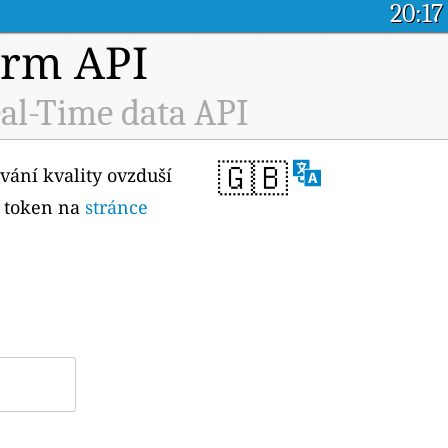
20:17
orm API
al-Time data API
🇬🇧
vání kvality ovzduší
í token na
stránce