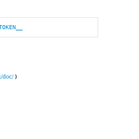
TOKEN__
i/doc/
)