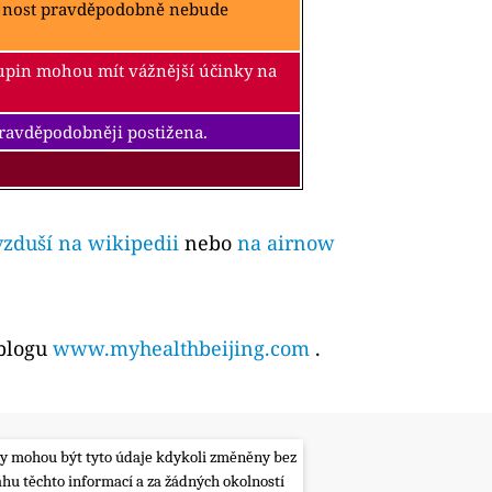
ejnost pravděpodobně nebude
kupin mohou mít vážnější účinky na
pravděpodobněji postižena.
vzduší na wikipedii
nebo
na airnow
 blogu
www.myhealthbeijing.com
.
lity mohou být tyto údaje kdykoli změněny bez
ahu těchto informací a za žádných okolností