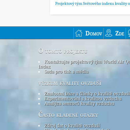
Projektový tým Světového indexu kvality 
Domov
Zde
O tomto projektu
Kontaktujte projektový tým World Air Qu
Index
Sada pro tisk a média
výzkum kvality ovzduší
Znalostní báze a články o kvalitě ovzduší
Experimentování s kvalitou vzduchu
Analýza senzorů kvality vzduchu
Často kladené otázky
Zdroj dat o kvalitě ovzduší