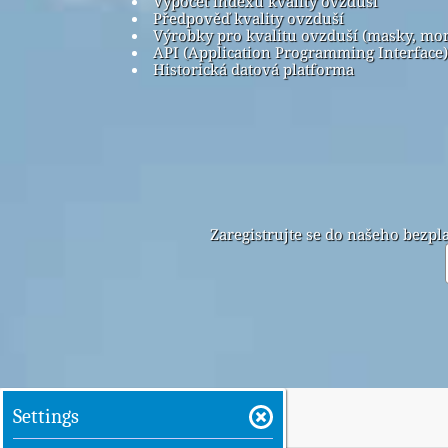
Výpočet indexu kvality ovzduší
Předpověď kvality ovzduší
Výrobky pro kvalitu ovzduší (masky, mo
API (Application Programming Interface)
Historická datová platforma
Zaregistrujte se do našeho bezp
Settings