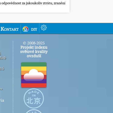
 odpovědnost za jakoukoliv ztrátu, zranění
Kontakt
diy
© 2008-2025
Projekt indexu
světové kvality
i
ovzduší
litě
ená
r™
ia