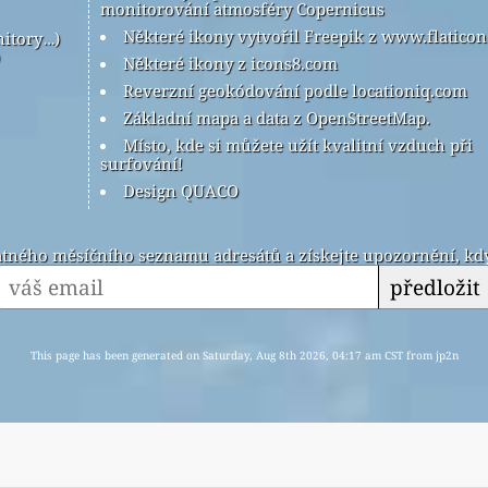
monitorování atmosféry Copernicus
Některé ikony vytvořil Freepik z www.flatico
nitory…)
Některé ikony z icons8.com
Reverzní geokódování podle locationiq.com
Základní mapa a data z OpenStreetMap.
Místo, kde si můžete užít kvalitní vzduch při
surfování!
Design QUACO
latného měsíčního seznamu adresátů a získejte upozornění, kdy
předložit
This page has been generated on Saturday, Aug 8th 2026, 04:17 am CST from jp2n