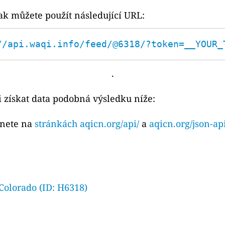
ak můžete použít následující URL:
//api.waqi.info/feed/@6318/?token=__YOUR_
.
 získat data podobná výsledku níže:
znete na
stránkách aqicn.org/api/
a
aqicn.org/json-ap
Colorado (ID: H6318)