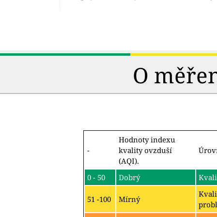
O měření
Hodnoty indexu
-
kvality ovzduší
Úrov
(AQI).
0 - 50
Dobrý
Kvali
Kvali
51 -100
Mírný
probl