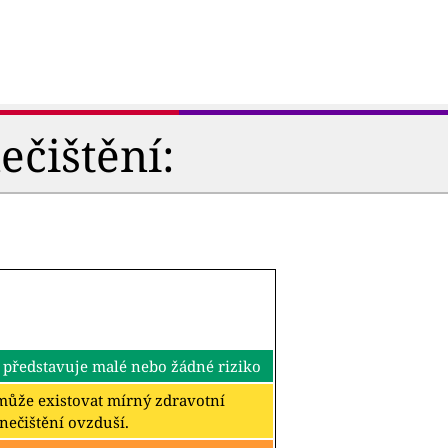
ečištění:
 představuje malé nebo žádné riziko
k může existovat mírný zdravotní
znečištění ovzduší.