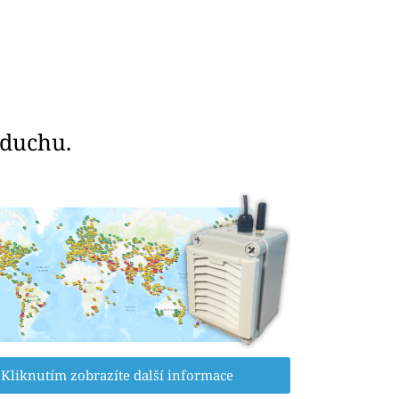
zduchu.
Kliknutím zobrazíte další informace