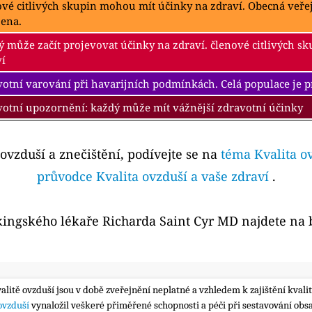
ové citlivých skupin mohou mít účinky na zdraví. Obecná veř
žena.
 může začít projevovat účinky na zdraví. členové citlivých s
ví
otní varování při havarijních podmínkách. Celá populace je 
votní upozornění: každý může mít vážnější zdravotní účinky
 ovzduší a znečištění, podívejte se na
téma Kvalita o
průvodce Kvalita ovzduší a vaše zdraví
.
kingského lékaře Richarda Saint Cyr MD najdete na
valitě ovzduší jsou v době zveřejnění neplatné a vzhledem k zajištění kva
 ovzduší
vynaložil veškeré přiměřené schopnosti a péči při sestavování obs