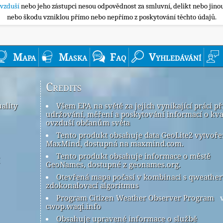
ovzduší
nebo jeho zástupci nesou odpovědnost za smluvní, delikt nebo jinou
nebo škodu vzniklou přímo nebo nepřímo z poskytování těchto údajů.
Mapa
Maska
Faq
Vyhledávání
Credits
ality
Všem EPA na světě za jejich vynikající práci př
udržování, měření a poskytování informací o kva
ovzduší občanům světa
Tento produkt obsahuje data GeoLite2 vytvoř
MaxMind, dostupná na maxmind.com.
Tento produkt obsahuje informace o městě
GeoNames, dostupné z geonames.org.
Otevřená mapa počasí v kombinaci s qweathe
zdokonalovací algoritmus
Program Citizen Weather Observer Program
v
cwop.waqi.info
Obsahuje upravené informace o službě