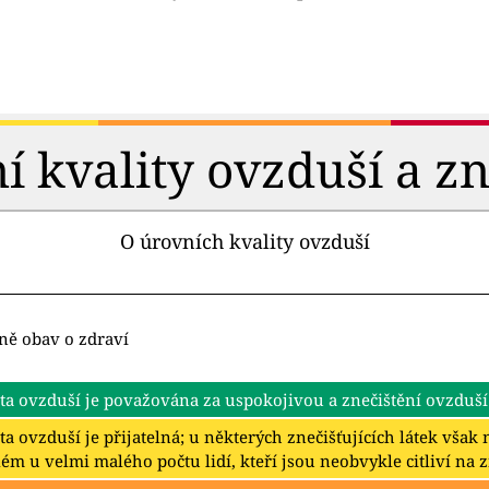
 kvality ovzduší a zn
O úrovních kvality ovzduší
ně obav o zdraví
ta ovzduší je považována za uspokojivou a znečištění ovzduší
ta ovzduší je přijatelná; u některých znečišťujících látek vša
ém u velmi malého počtu lidí, kteří jsou neobvykle citliví na 