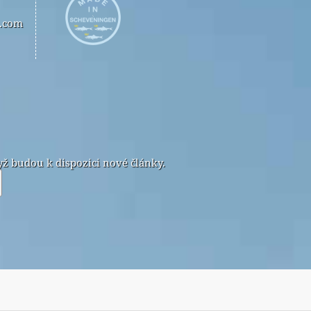
n.com
ž budou k dispozici nové články.