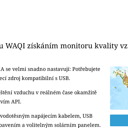
u WAQI získáním monitoru kvality v
A se velmi snadno nastavují: Potřebujete
cí zdroj kompatibilní s USB.
čištění vzduchu v reálném čase okamžitě
tvím API.
m vodotěsným napájecím kabelem, USB
bavením a volitelným solárním panelem.