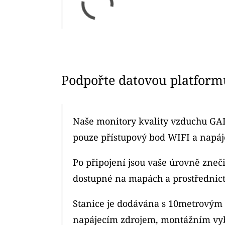
Podpořte datovou platform
Naše monitory kvality vzduchu GAI
pouze přístupový bod WIFI a napáje
Po připojení jsou vaše úrovně zne
dostupné na mapách a prostřednic
Stanice je dodávána s 10metrový
napájecím zdrojem, montážním vy