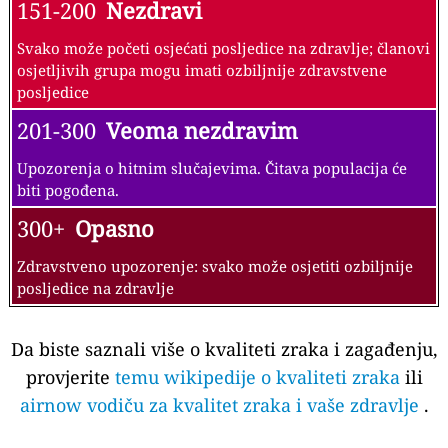
151-200
Nezdravi
Svako može početi osjećati posljedice na zdravlje; članovi
osjetljivih grupa mogu imati ozbiljnije zdravstvene
posljedice
201-300
Veoma nezdravim
Upozorenja o hitnim slučajevima. Čitava populacija će
biti pogođena.
300+
Opasno
Zdravstveno upozorenje: svako može osjetiti ozbiljnije
posljedice na zdravlje
Da biste saznali više o kvaliteti zraka i zagađenju,
provjerite
temu wikipedije o kvaliteti zraka
ili
airnow vodiču za kvalitet zraka i vaše zdravlje
.