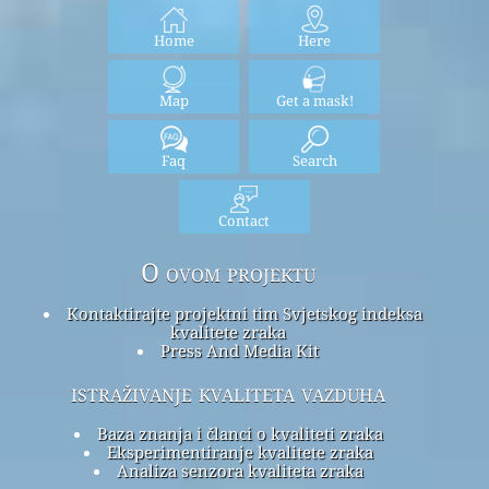
Home
Here
Map
Get a mask!
Faq
Search
Contact
O ovom projektu
Kontaktirajte projektni tim Svjetskog indeksa
kvalitete zraka
Press And Media Kit
istraživanje kvaliteta vazduha
Baza znanja i članci o kvaliteti zraka
Eksperimentiranje kvalitete zraka
Analiza senzora kvaliteta zraka