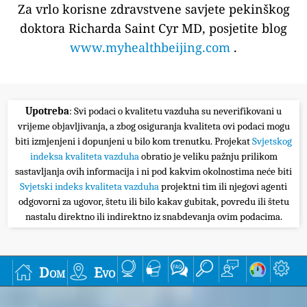
Za vrlo korisne zdravstvene savjete pekinškog
doktora Richarda Saint Cyr MD, posjetite blog
www.myhealthbeijing.com
.
Upotreba
: Svi podaci o kvalitetu vazduha su neverifikovani u
vrijeme objavljivanja, a zbog osiguranja kvaliteta ovi podaci mogu
biti izmjenjeni i dopunjeni u bilo kom trenutku. Projekat
Svjetskog
indeksa kvaliteta vazduha
obratio je veliku pažnju prilikom
sastavljanja ovih informacija i ni pod kakvim okolnostima neće biti
Svjetski indeks kvaliteta vazduha
projektni tim ili njegovi agenti
odgovorni za ugovor, štetu ili bilo kakav gubitak, povredu ili štetu
nastalu direktno ili indirektno iz snabdevanja ovim podacima.
Dom
Evo