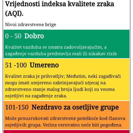
Vrijednosti indeksa kvalitete zraka
(AQI).
Nivoi zdravstvene brige
0 - 50
Dobro
Kvalitet vazduha se smatra zadovoljavajućim, a
zagađenje vazduha predstavlja mali ili nikakav rizik
51 -100
Umereno
Kvalitet zraka je prihvatljiv; Međutim, neki zagađivači
mogu imati umjereno zabrinjavajući utjecaj na
zdravstveno stanje malog broja ljudi koji su veoma
osjetljivi na zagađenje zraka.
101-150
Nezdravo za osetljive grupe
Može prouzrokovati zdravstvene poteškoće kod članova
osjetljivih grupa. Većina verovatno neće biti pogođena.