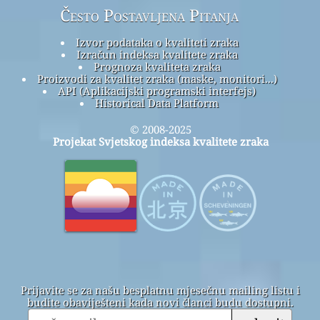
Često Postavljena Pitanja
Izvor podataka o kvaliteti zraka
Izračun indeksa kvalitete zraka
Prognoza kvaliteta zraka
Proizvodi za kvalitet zraka (maske, monitori...)
API (Aplikacijski programski interfejs)
Historical Data Platform
© 2008-2025
Projekat Svjetskog indeksa kvalitete zraka
Prijavite se za našu besplatnu mjesečnu mailing listu i
budite obaviješteni kada novi članci budu dostupni.