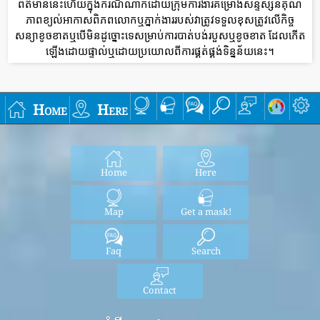
ព័ត៌មាននេះហើយក្នុងករណីណាក៏ដោយក្រុមការងារគម្រោងសន្ទស្សន៍គុណ
ភាពខ្យល់អាកាសពិភពលោកឬភ្នាក់ងាររបស់វាត្រូវទទួលខុសត្រូវលើកិច្ច
សន្យាខូចខាតឬបើមិនដូច្នោះទេសម្រាប់ការបាត់បង់របួសឬខូចខាត ដែលកើត
ឡើងដោយផ្ទាល់ឬដោយប្រយោលពីការផ្គត់ផ្គង់ទិន្នន័យនេះ។
Home
Here
Home
Here
Map
Get a mask!
Faq
Search
Contact