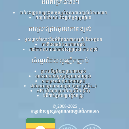
អំពីគម្រោងនេះ។
ទាក់ទងក្រុមគម្រោងសន្ទស្សន៍គុណភាពខ្យល់ពិភពលោក
កញ្ចប់ព័ត៌មាន និងប្រព័ន្ធផ្សព្វផ្សាយ
ការស្រាវជ្រាវគុណភាពខ្យល់
មូលដ្ឋានចំណេះដឹងអំពីគុណភាពខ្យល់ និងអត្ថបទ
ការពិសោធន៍គុណភាពខ្យល់
ការវិភាគឧបករណ៍ចាប់សញ្ញាគុណភាពខ្យល់
សំណួរដែលសួរញឹកញាប់
ប្រភពទិន្នន័យគុណភាពខ្យល់
ការគណនាសន្ទស្សន៍គុណភាពខ្យល់
ការព្យាករណ៍គុណភាពខ្យល់
ផលិតផលគុណភាពខ្យល់ (ម៉ាស ម៉ូនីទ័រ...)
API (ចំណុចប្រទាក់កម្មវិធីកម្មវិធី)
វេទិកាទិន្នន័យប្រវត្តិសាស្ត្រ
© 2008-2025
គម្រោងសន្ទស្សន៍គុណភាពខ្យល់ពិភពលោក