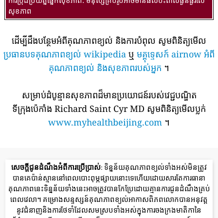
សុខភាព
ដើម្បីដឹងបន្ថែមអំពីគុណភាពខ្យល់ និងការបំពុល សូមពិនិត្យមើល
ប្រធានបទគុណភាពខ្យល់ wikipedia
ឬ
មគ្គុទ្ទេសក៍ airnow អំពី
គុណភាពខ្យល់ និងសុខភាពរបស់អ្នក
។
សម្រាប់ដំបូន្មានសុខភាពដ៏មានប្រយោជន៍របស់វេជ្ជបណ្ឌិត
ទីក្រុងប៉េកាំង Richard Saint Cyr MD សូមពិនិត្យមើលប្លក់
www.myhealthbeijing.com
។
សេចក្តីជូនដំណឹងអំពីការប្រើប្រាស់
: ទិន្នន័យគុណភាពខ្យល់ទាំងអស់មិនត្រូវ
បានគេប៉ាន់ស្មាននៅពេលបោះពុម្ភផ្សាយនោះទេហើយដោយសារតែការធានា
គុណភាពនេះទិន្នន័យទាំងនេះអាចត្រូវបានកែប្រែដោយគ្មានការជូនដំណឹងគ្រប់
ពេលវេលា។ គម្រោងសន្ទស្សន៍គុណភាពខ្យល់អាកាសពិភពលោកបានអនុវត្ត
នូវជំនាញនិងការថែទាំដែលសមស្របទាំងអស់ក្នុងការចងក្រងមាតិកានៃ