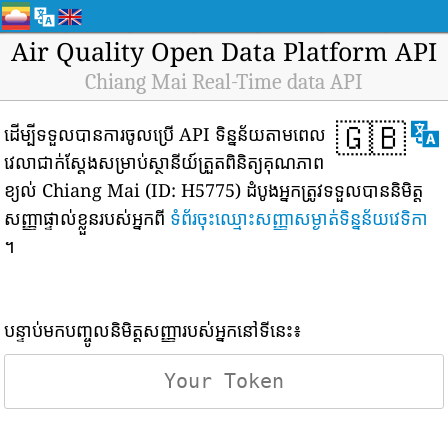
Air Quality Open Data Platform API
Chiang Mai Real-Time data API
🇬🇧
ដើម្បីទទួលបានការចូលប្រើ API ទិន្នន័យតាមពេល
វេលាជាក់ស្តែងសម្រាប់ស្ថានីយ៍ត្រួតពិនិត្យគុណភាព
ខ្យល់ Chiang Mai (ID: H5775) ដំបូងអ្នកត្រូវទទួលបាននិមិត្ត
សញ្ញាផ្ទាល់ខ្លួនរបស់អ្នកពី
ទំព័រចុះឈ្មោះសញ្ញាសម្ងាត់ទិន្នន័យវេទិកា
។
បន្ទាប់មកបញ្ចូលនិមិត្តសញ្ញារបស់អ្នកនៅទីនេះ៖