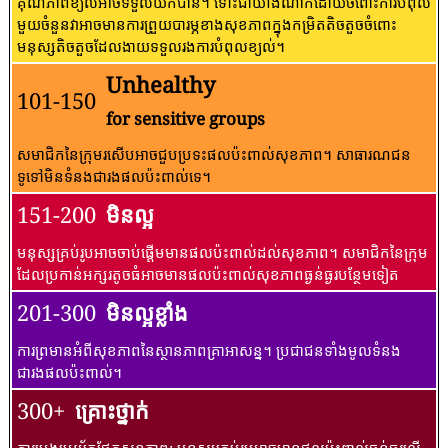
គុណភាពខ្យល់អាចទទួលយកបាន។ ទោះជាយ៉ាងណាក៏ដោយចំពោះការបំពុល
មួយចំនួនវាអាចមានការព្រួយបារម្ភខាងសុខភាពក្នុងកម្រិតតិចតួចចំពោះ
មនុស្សតិចតួចដែលងាយទទួលរងការបំពុលខ្យល់។
Unhealthy
101-150
for sensitive groups
សមាជិកនៃក្រុមរសើបអាចជួបប្រទះផលប៉ះពាល់សុខភាព។ សាធារណជន​
ទូទៅ​មិន​ទំនង​ជា​រង​ផល​ប៉ះពាល់​ទេ។
151-200
មិនល្អ
មនុស្សគ្រប់រូបអាចចាប់ផ្តើមមានផលប៉ះពាល់ដល់សុខភាព។ សមាជិកនៃក្រុម
ដែលប្រកាន់អក្សរតូចធំអាចមានផលប៉ះពាល់សុខភាពធ្ងន់ធ្ងរបន្ថែមទៀត
201-300
មិនល្អខ្លាំង
ការព្រមានអំពីសុខភាពនៃស្ថានភាពគ្រាអាសន្ន។ ប្រជាជនទាំងមូលទំនង
ជារងផលប៉ះពាល់។
300+
គ្រោះថ្នាក់
ការប្រុងប្រយ័ត្នផ្នែកសុខភាព: មនុស្សគ្រប់រូបអាចមានផលប៉ះពាល់ធ្ងន់ធ្ងរលើ