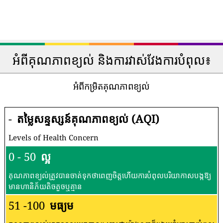
អំពីគុណភាពខ្យល់ និងការវាស់វែងការបំពុល៖
អំពីកម្រិតគុណភាពខ្យល់
-
តម្លៃសន្ទស្សន៍គុណភាពខ្យល់ (AQI)
Levels of Health Concern
0 - 50
ល្អ
គុណភាពខ្យល់ត្រូវបានចាត់ទុកថាពេញចិត្តហើយការបំពុលបរិយាកាសបង្កឱ្យ
មានហានិភ័យតិចតួចឬគ្មាន
51 -100
មធ្យម