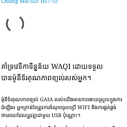
Chiang Mai (ID: H5775)
គាំទ្រវេទិកាទិន្នន័យ WAQI ដោយទទួល
បានម៉ូនីទ័រគុណភាពខ្យល់របស់អ្នក។
ម៉ូនីទ័រគុណភាពខ្យល់ GAIA របស់យើងមានភាពងាយស្រួលក្នុងការ
ដំឡើង៖ អ្នកគ្រាន់តែត្រូវការចំណុចចូលប្រើ WIFI និងការផ្គត់ផ្គង់
ថាមពលដែលត្រូវគ្នាជាមួយ USB ប៉ុណ្ណោះ។