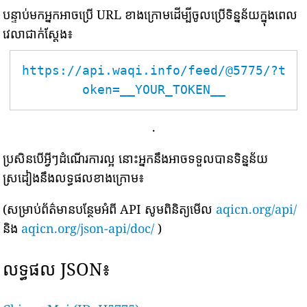
បន្ទាប់មកអ្នកអាចប្រើ URL ខាងក្រោមដើម្បីចូលប្រើទិន្នន័យក្នុងពេល
វេលាជាក់ស្តែង៖
https://api.waqi.info/feed/@5775/?t
oken=__YOUR_TOKEN__
.
ប្រសិនបើអ្វីៗដំណើរការល្អ នោះអ្នកនឹងអាចទទួលបានទិន្នន័យ
ស្រដៀងនឹងលទ្ធផលខាងក្រោម៖
(សម្រាប់ព័ត៌មានបន្ថែមអំពី API សូមពិនិត្យមើល
aqicn.org/api/
និង
aqicn.org/json-api/doc/
)
លទ្ធផល JSON៖