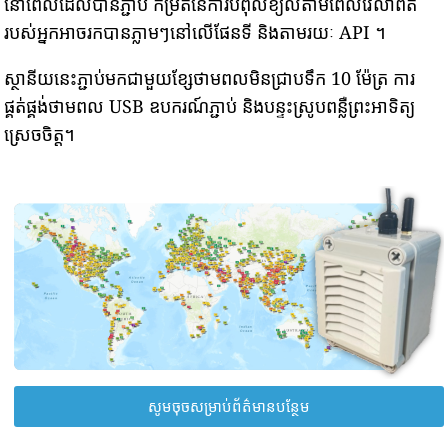
នៅពេលដែលបានភ្ជាប់ កម្រិតនៃការបំពុលខ្យល់តាមពេលវេលាពិត
របស់អ្នកអាចរកបានភ្លាមៗនៅលើផែនទី និងតាមរយៈ API ។
ស្ថានីយនេះភ្ជាប់មកជាមួយខ្សែថាមពលមិនជ្រាបទឹក 10 ម៉ែត្រ ការ
ផ្គត់ផ្គង់ថាមពល USB ឧបករណ៍ភ្ជាប់ និងបន្ទះស្រូបពន្លឺព្រះអាទិត្យ
ស្រេចចិត្ត។
សូមចុចសម្រាប់ព័ត៌មានបន្ថែម