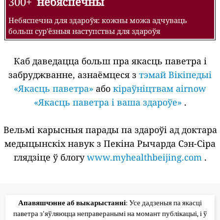
300+
небяспечны
Небяспечна для здароўя: кожны можа адчуваць
больш сур'ёзныя наступствы для здароўя
Каб даведацца больш пра якасць паветра і
забруджванне, азнаёмцеся з
тэмай Вікіпедыі
«Якасць паветра»
або
кіраўніцтвам airnow
«Якасць паветра і ваша здароўе»
.
Вельмі карысныя парады па здароўі ад доктара
медыцынскіх навук з Пекіна Рычарда Сэн-Сіра
глядзіце ў блогу
www.myhealthbeijing.com
.
Апавяшчэнне аб выкарыстанні
: Усе дадзеныя па якасці
паветра з'яўляюцца неправеранымі на момант публікацыі, і ў