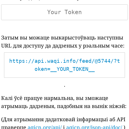
Затым вы можаце выкарыстоўваць наступны
URL для доступу да дадзеных у рэальным часе:
https://api.waqi.info/feed/@5744/?t
oken=__YOUR_TOKEN__
.
Калі ўсё працуе нармальна, вы зможаце
атрымаць дадзеныя, падобныя на вынік ніжэй:
(Для атрымання дадатковай інфармацыі аб API
праверце
aqicn.org/api/
і
aqicn.org/json-api/doc/
)