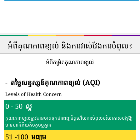
អំពីគុណភាពខ្យល់ និងការវាស់វែងការបំពុល៖
អំពីកម្រិតគុណភាពខ្យល់
-
តម្លៃសន្ទស្សន៍គុណភាពខ្យល់ (AQI)
Levels of Health Concern
0 - 50
ល្អ
គុណភាពខ្យល់ត្រូវបានចាត់ទុកថាពេញចិត្តហើយការបំពុលបរិយាកាសបង្កឱ្យ
មានហានិភ័យតិចតួចឬគ្មាន
51 -100
មធ្យម