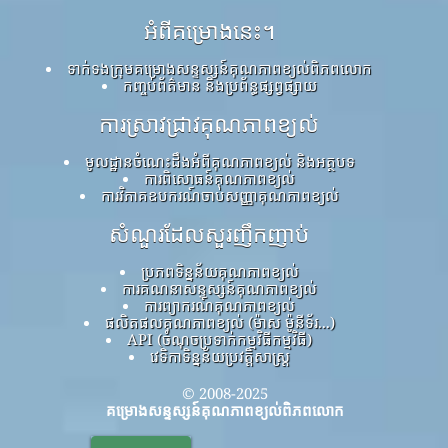
អំពីគម្រោងនេះ។
ទាក់ទងក្រុមគម្រោងសន្ទស្សន៍គុណភាពខ្យល់ពិភពលោក
កញ្ចប់ព័ត៌មាន និងប្រព័ន្ធផ្សព្វផ្សាយ
ការស្រាវជ្រាវគុណភាពខ្យល់
មូលដ្ឋានចំណេះដឹងអំពីគុណភាពខ្យល់ និងអត្ថបទ
ការពិសោធន៍គុណភាពខ្យល់
ការវិភាគឧបករណ៍ចាប់សញ្ញាគុណភាពខ្យល់
សំណួរដែលសួរញឹកញាប់
ប្រភពទិន្នន័យគុណភាពខ្យល់
ការគណនាសន្ទស្សន៍គុណភាពខ្យល់
ការព្យាករណ៍គុណភាពខ្យល់
ផលិតផលគុណភាពខ្យល់ (ម៉ាស ម៉ូនីទ័រ...)
API (ចំណុចប្រទាក់កម្មវិធីកម្មវិធី)
វេទិកាទិន្នន័យប្រវត្តិសាស្ត្រ
© 2008-2025
គម្រោងសន្ទស្សន៍គុណភាពខ្យល់ពិភពលោក