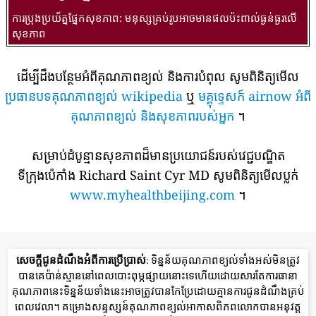
ការប្រុងប្រយ័ត្នផ្នែកសុខភាព: មនុស្សគ្រប់រូបអាចមានផលប៉ះពាល់ធ្ងន់ធ្ងរលើ
សុខភាព
ដើម្បីដឹងបន្ថែមអំពីគុណភាពខ្យល់ និងការបំពុល សូមពិនិត្យមើល
ប្រធានបទគុណភាពខ្យល់ wikipedia
ឬ
មគ្គុទ្ទេសក៍ airnow អំពី
គុណភាពខ្យល់ និងសុខភាពរបស់អ្នក
។
សម្រាប់ដំបូន្មានសុខភាពដ៏មានប្រយោជន៍របស់វេជ្ជបណ្ឌិត
ទីក្រុងប៉េកាំង Richard Saint Cyr MD សូមពិនិត្យមើលប្លក់
www.myhealthbeijing.com
។
សេចក្តីជូនដំណឹងអំពីការប្រើប្រាស់
: ទិន្នន័យគុណភាពខ្យល់ទាំងអស់មិនត្រូវ
បានគេប៉ាន់ស្មាននៅពេលបោះពុម្ភផ្សាយនោះទេហើយដោយសារតែការធានា
គុណភាពនេះទិន្នន័យទាំងនេះអាចត្រូវបានកែប្រែដោយគ្មានការជូនដំណឹងគ្រប់
ពេលវេលា។ គម្រោងសន្ទស្សន៍គុណភាពខ្យល់អាកាសពិភពលោកបានអនុវត្ត