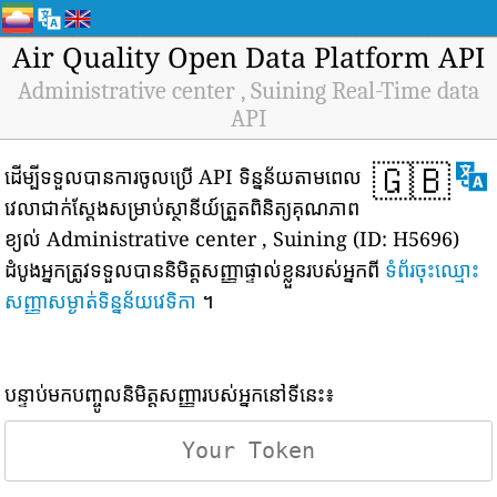
Air Quality Open Data Platform API
Administrative center , Suining Real-Time data
API
🇬🇧
ដើម្បីទទួលបានការចូលប្រើ API ទិន្នន័យតាមពេល
វេលាជាក់ស្តែងសម្រាប់ស្ថានីយ៍ត្រួតពិនិត្យគុណភាព
ខ្យល់ Administrative center , Suining (ID: H5696)
ដំបូងអ្នកត្រូវទទួលបាននិមិត្តសញ្ញាផ្ទាល់ខ្លួនរបស់អ្នកពី
ទំព័រចុះឈ្មោះ
សញ្ញាសម្ងាត់ទិន្នន័យវេទិកា
។
បន្ទាប់មកបញ្ចូលនិមិត្តសញ្ញារបស់អ្នកនៅទីនេះ៖