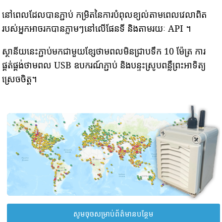
នៅពេលដែលបានភ្ជាប់ កម្រិតនៃការបំពុលខ្យល់តាមពេលវេលាពិត
របស់អ្នកអាចរកបានភ្លាមៗនៅលើផែនទី និងតាមរយៈ API ។
ស្ថានីយនេះភ្ជាប់មកជាមួយខ្សែថាមពលមិនជ្រាបទឹក 10 ម៉ែត្រ ការ
ផ្គត់ផ្គង់ថាមពល USB ឧបករណ៍ភ្ជាប់ និងបន្ទះស្រូបពន្លឺព្រះអាទិត្យ
ស្រេចចិត្ត។
សូមចុចសម្រាប់ព័ត៌មានបន្ថែម