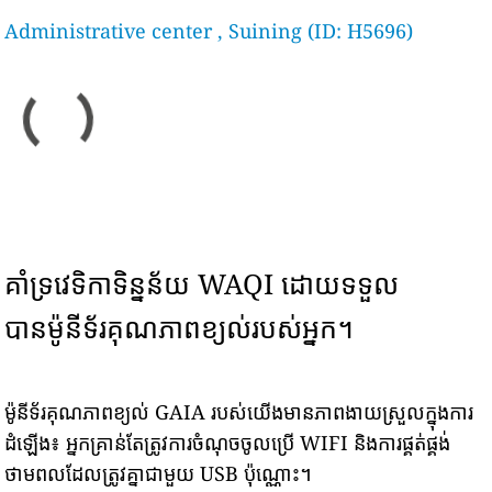
Administrative center , Suining (ID: H5696)
គាំទ្រវេទិកាទិន្នន័យ WAQI ដោយទទួល
បានម៉ូនីទ័រគុណភាពខ្យល់របស់អ្នក។
ម៉ូនីទ័រគុណភាពខ្យល់ GAIA របស់យើងមានភាពងាយស្រួលក្នុងការ
ដំឡើង៖ អ្នកគ្រាន់តែត្រូវការចំណុចចូលប្រើ WIFI និងការផ្គត់ផ្គង់
ថាមពលដែលត្រូវគ្នាជាមួយ USB ប៉ុណ្ណោះ។