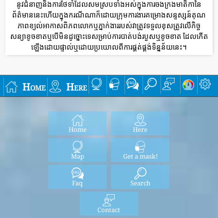
នូវជំនាញនិងការថែទាំដែលសមស្របទាំងអស់ក្នុងការចងក្រងមាតិកានៃ
ព័ត៌មាននេះហើយក្នុងករណីណាក៏ដោយក្រុមការងារគម្រោងសន្ទស្សន៍គុណ
ភាពខ្យល់អាកាសពិភពលោកឬភ្នាក់ងាររបស់វាត្រូវទទួលខុសត្រូវលើកិច្ច
សន្យាខូចខាតឬបើមិនដូច្នោះទេសម្រាប់ការបាត់បង់របួសឬខូចខាត ដែលកើត
ឡើងដោយផ្ទាល់ឬដោយប្រយោលពីការផ្គត់ផ្គង់ទិន្នន័យនេះ។
Home
Here
Home
Here
Map
Get a mask!
Faq
Search
Contact