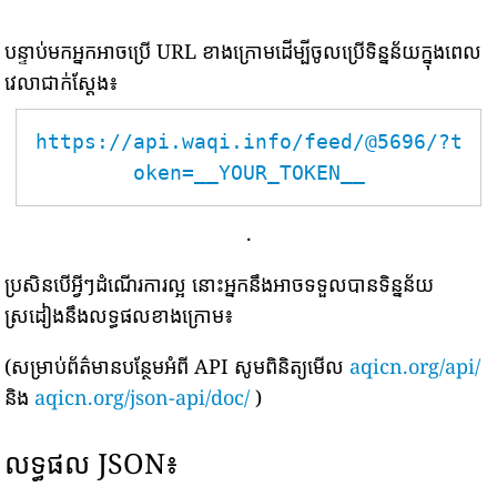
បន្ទាប់មកអ្នកអាចប្រើ URL ខាងក្រោមដើម្បីចូលប្រើទិន្នន័យក្នុងពេល
វេលាជាក់ស្តែង៖
https://api.waqi.info/feed/@5696/?t
oken=__YOUR_TOKEN__
.
ប្រសិនបើអ្វីៗដំណើរការល្អ នោះអ្នកនឹងអាចទទួលបានទិន្នន័យ
ស្រដៀងនឹងលទ្ធផលខាងក្រោម៖
(សម្រាប់ព័ត៌មានបន្ថែមអំពី API សូមពិនិត្យមើល
aqicn.org/api/
និង
aqicn.org/json-api/doc/
)
លទ្ធផល JSON៖