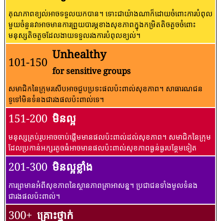
គុណភាពខ្យល់អាចទទួលយកបាន។ ទោះជាយ៉ាងណាក៏ដោយចំពោះការបំពុល
មួយចំនួនវាអាចមានការព្រួយបារម្ភខាងសុខភាពក្នុងកម្រិតតិចតួចចំពោះ
មនុស្សតិចតួចដែលងាយទទួលរងការបំពុលខ្យល់។
Unhealthy
101-150
for sensitive groups
សមាជិកនៃក្រុមរសើបអាចជួបប្រទះផលប៉ះពាល់សុខភាព។ សាធារណជន​
ទូទៅ​មិន​ទំនង​ជា​រង​ផល​ប៉ះពាល់​ទេ។
151-200
មិនល្អ
មនុស្សគ្រប់រូបអាចចាប់ផ្តើមមានផលប៉ះពាល់ដល់សុខភាព។ សមាជិកនៃក្រុម
ដែលប្រកាន់អក្សរតូចធំអាចមានផលប៉ះពាល់សុខភាពធ្ងន់ធ្ងរបន្ថែមទៀត
201-300
មិនល្អខ្លាំង
ការព្រមានអំពីសុខភាពនៃស្ថានភាពគ្រាអាសន្ន។ ប្រជាជនទាំងមូលទំនង
ជារងផលប៉ះពាល់។
300+
គ្រោះថ្នាក់