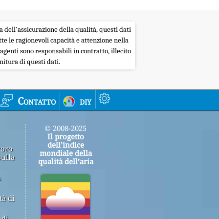
a dell'assicurazione della qualità, questi dati
tte le ragionevoli capacità e attenzione nella
agenti sono responsabili in contratto, illecito
itura di questi dati.
Contatto
diy
© 2008-2025
Il progetto
dell’indice
voro
mondiale della
sulla
qualità dell’aria
a
tà di
 di