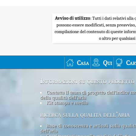
Avviso di utilizzo
: Tutti i dati relativi al
possono essere modificati, senza preavviso,
compilazione del contenuto di queste informa
o altro per qualsias
Casa
Qui
Car
Informazioni su questo progetto
Contatta il team di progetto dell'indice m
della qualità dell'aria
Kit stampa e media
ricerca sulla qualità dell’aria
Base di conoscenza e articoli sulla qualit
dell'aria
Sperimentazione sulla qualità dell'aria