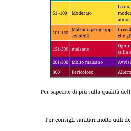
La qua
51 -100
Moderato
modera
atmosf
Malsano per gruppi
I resi
101-150
sensibili
che gl
Ognuno
151-200
malsano
sulla 
201-300
Molto malsano
Avvisi
300+
Pericoloso
Allert
Per saperne di più sulla qualità dell
Per consigli sanitari molto utili d