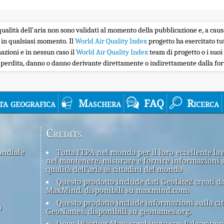
la qualità dell'aria non sono validati al momento della pubblicazione e, a caus
 in qualsiasi momento. Il
World Air Quality Index
progetto ha esercitato tu
zioni e in nessun caso il
World Air Quality Index
team di progetto o i suoi 
i perdita, danno o danno derivante direttamente o indirettamente dalla forn
ta geografica
Maschera
FAQ
Ricerca
Credits
ondiale
Tutta l'EPA nel mondo per il loro eccellente la
nel mantenere, misurare e fornire informazioni 
qualità dell'aria ai cittadini del mondo
Questo prodotto include dati GeoLite2 creati d
MaxMind, disponibili su maxmind.com.
Questo prodotto include informazioni sulla cit
à
GeoNames, disponibili su geonames.org.
Open Weather Map, combinato con l'algoritmo