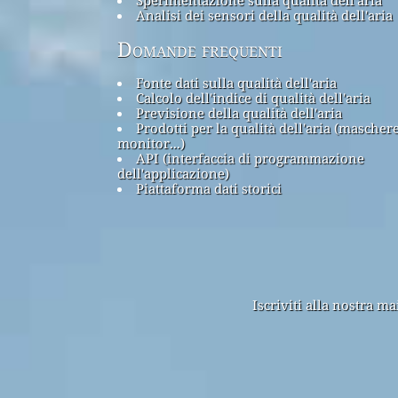
Analisi dei sensori della qualità dell'aria
Domande frequenti
Fonte dati sulla qualità dell'aria
Calcolo dell'indice di qualità dell'aria
Previsione della qualità dell'aria
Prodotti per la qualità dell'aria (maschere
monitor...)
API (interfaccia di programmazione
dell'applicazione)
Piattaforma dati storici
Iscriviti alla nostra m