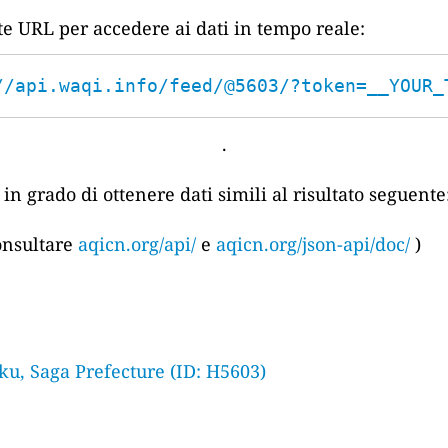
nte URL per accedere ai dati in tempo reale:
//api.waqi.info/feed/@5603/?token=__YOUR_
.
in grado di ottenere dati simili al risultato seguente
consultare
aqicn.org/api/
e
aqicn.org/json-api/doc/
)
u, Saga Prefecture (ID: H5603)