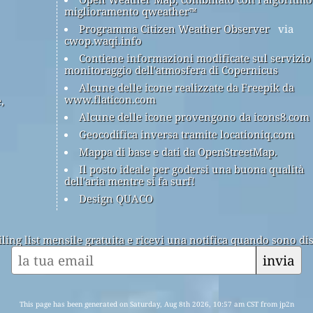
miglioramento qweather™
Programma Citizen Weather Observer
via
cwop.waqi.info
Contiene informazioni modificate sul servizio
monitoraggio dell'atmosfera di Copernicus
Alcune delle icone realizzate da Freepik da
www.flaticon.com
,
Alcune delle icone provengono da icons8.com
Geocodifica inversa tramite locationiq.com
Mappa di base e dati da OpenStreetMap.
Il posto ideale per godersi una buona qualità
dell'aria mentre si fa surf!
Design QUACO
ailing list mensile gratuita e ricevi una notifica quando sono dis
invia
This page has been generated on Saturday, Aug 8th 2026, 10:57 am CST from jp2n