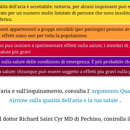
lità dell'aria è accettabile; tuttavia, per alcuni inquinanti può
to per un numero molto limitato di persone che sono insolit
erico.
denti appartenenti a gruppi sensibili (per patologie) possono av
i effetti siano seri per tutta la popolazione.
 può iniziare a sperimentare effetti sulla salute; i membri di 
salute più gravi
 sulla salute delle condizioni di emergenza. È più probabile che
a salute: chiunque può essere soggetto a effetti piu gravi sulla 
'aria e sull'inquinamento, consulta l'
argomento Quali
Airnow sulla qualità dell'aria e la tua salute
.
el dottor Richard Saint Cyr MD di Pechino, controlla i