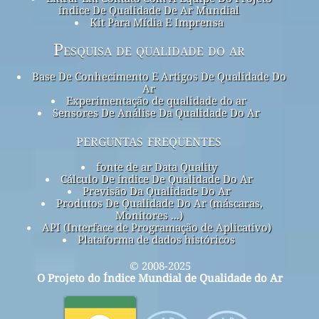
índice De Qualidade De Ar Mundial
Kit Para Mídia E Imprensa
Pesquisa de qualidade do ar
Base De Conhecimento E Artigos De Qualidade Do
Ar
Experimentação de qualidade do ar
Sensores De Análise Da Qualidade Do Ar
perguntas frequentes
fonte de ar Data Quality
Cálculo De índice De Qualidade Do Ar
Previsão Da Qualidade Do Ar
Produtos De Qualidade Do Ar (máscaras,
Monitores ...)
API (Interface de Programação de Aplicativo)
Plataforma de dados históricos
© 2008-2025
O Projeto do Índice Mundial de Qualidade do Ar