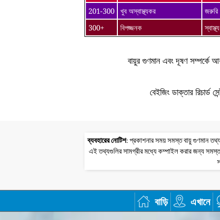
201-300
খুব অস্বাস্থ্যকর
জরুরি 
300+
বিপজ্জনক
স্বাস্
বায়ুর গুণমান এবং দূষণ সম্পর্ক
বেইজিং ডাক্তার রিচার্ড সে
ব্যবহারের নোটিশ
: প্রকাশনার সময় সমস্ত বায়ু গুণমান 
এই তথ্যগুলির সামগ্রীর মধ্যে কম্পাইল করার জন্য সমস্ত
স
বাড়ি
এখানে