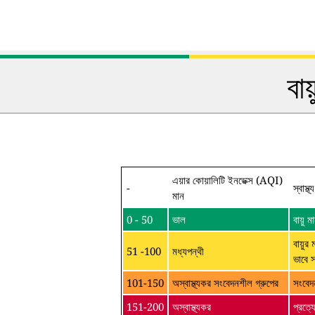
বা
এয়ার কোয়ালিটি ইনডেক্স (AQI)
-
স্বাস্থ
মান
0 - 50
ভাল
বায়ু
বায়ুর 
51 -100
মধ্যপন্থী
ভাবে 
101-150
অস্বাস্থ্যকর সংবেদনশীল গ্রুপের
সংবেদ
151-200
অস্বাস্থ্যকর
প্রত্য