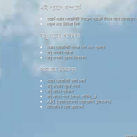
এই প্রকল্প সম্পর্কে
ওয়ার্ল্ড এয়ার কোয়ালিটি ইনডেক্স প্রজেক্ট টিমের সাথে যোগাযোগ
প্রেস এবং মিডিয়া কিট
বায়ু মানের গবেষণা
এয়ার কোয়ালিটি নলেজ বেস এবং প্রবন্ধ
বায়ু গুণমান পরীক্ষা
বায়ু গুণমান সেন্সর বিশ্লেষণ
সচরাচর জিজ্ঞাস্য
এয়ার কোয়ালিটি ডাটা সোর্স
বায়ু গুণমান সূচক গণনা
বায়ু মানের পূর্বাভাস
বায়ু মানের পণ্য (মাস্ক, মনিটর...)
API (অ্যাপ্লিকেশন প্রোগ্রামিং ইন্টারফেস)
ঐতিহাসিক ডেটা প্ল্যাটফর্ম
আমাদের 