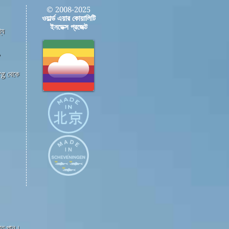
© 2008-2025
ওয়ার্ল্ড এয়ার কোয়ালিটি
ইনডেক্স প্রজেক্ট
্য
,
g থেকে
্তি পান।