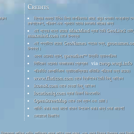
Credits
 করুন
বিশ্বের সমস্ত ইপিএ বিশ্ব নাগরিকদের কাছে বায়ুর গুণমান সংক্রান্ত তথ
রক্ষণাবেক্ষণ, পরিমাপ এবং প্রদানে তাদের চমৎকার কাজের জন্য
এই পণ্যের মধ্যে রয়েছে MaxMind দ্বারা তৈরি GeoLite2 ডেটা
maxmind.com থেকে উপলব্ধ৷
এই পণ্যটিতে রয়েছে GeoNames শহরের তথ্য, geonames.or
উপলব্ধ।
ওপেন ওয়েদার ম্যাপ, qweather™ উন্নতি অ্যালগরিদম
সিটিজেন ওয়েদার অবজারভার প্রোগ্রাম
via
cwop.waqi.info
পরিবর্তিত কোপার্নিকাস অ্যাটমোস্ফিয়ার মনিটরিং পরিষেবা তথ্য রয়েছে৷
www.flaticon.com থেকে ফ্রিপিকের তৈরি কিছু আইকন
icons8.com থেকে নেওয়া কিছু আইকন
locationiq.com দ্বারা রিভার্স জিওকোডিং
OpenStreetMap থেকে বেস ম্যাপ এবং ডেটা।
সার্ফিং করার সময় ভালো বাতাস উপভোগ করার জন্য সেরা জায়গা!
কোয়াকো ডিজাইন
বিনামূল্যে মাসিক মেলিং তালিকার জন্য সাইন আপ করুন, এবং নতুন নিবন্ধ উপলব্ধ হলে বিজ্ঞপ