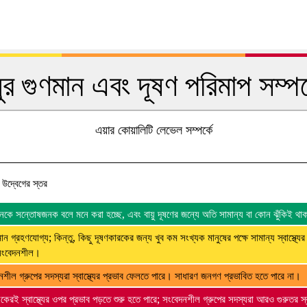
য়ুর গুণমান এবং দূষণ পরিমাপ সম্পর্
এয়ার কোয়ালিটি লেভেল সম্পর্কে
্য উদ্বেগের স্তর
 মানকে সন্তোষজনক বলে মনে করা হচ্ছে, এবং বায়ু দূষণের জন্যে অতি সামান্য বা কোন ঝুঁকিই থা
মান গ্রহণযোগ্য; কিন্তু, কিছু দূষণকারকের জন্য খুব কম সংখ্যক মানুষের পক্ষে সামান্য স্বাস্থ্যের
সংবেদনশীল।
নশীল গ্রুপের সদস্যরা স্বাস্থ্যের প্রভাব ফেলতে পারে। সাধারণ জনগণ প্রভাবিত হতে পারে না।
েকেরই স্বাস্থ্যের ওপর প্রভাব পড়তে শুরু হতে পারে; সংবেদনশীল গ্রুপের সদস্যরা আরও গুরুতর স