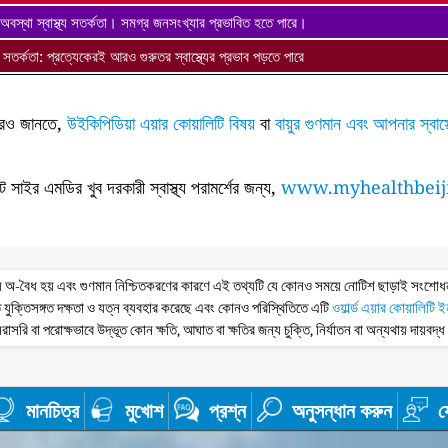
অবস্থা স্বাস্থ্য সতর্কতা। সমগ্র জনসংখ্যার প্রভাবিত হতে পারে।
থ্য সতর্কতা: প্রত্যেকেরই আরও গুরুতর স্বাস্থ্যের প্রভাব পড়তে পারে
ে আরও জানতে,
উইকিপিডিয়া এয়ার কোয়ালিটি বিষয়
বা
বায়ুর গুণমান এবং আপনার স্বাস
ন্ট সাইর এমডির খুব দরকারী স্বাস্থ্য পরামর্শের জন্য,
www.myhealthbeij
তথ্য অ-বৈধ হয় এবং গুণমান নিশ্চিতকরণের কারণে এই তথ্যটি যে কোনও সময়ে নোটিশ ছাড়াই সংশো
 যুক্তিসঙ্গত দক্ষতা ও যত্ন ব্যবহার করেছে এবং কোনও পরিস্থিতিতে এটি
ওয়ার্ল্ড এয়ার কোয়ালিটি 
রাসরি বা পরোক্ষভাবে উদ্ভূত কোন ক্ষতি, আঘাত বা ক্ষতির জন্য চুক্তি, নির্যাতন বা অন্যথায় দায়বদ্
মানচিত্র
মুখোশ
প্রশ্ন
অনুসন্ধান করুন
য