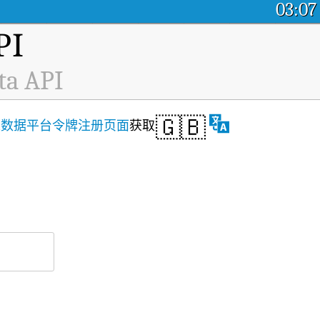
03:07
I
ta API
🇬🇧
从
数据平台令牌注册页面
获取