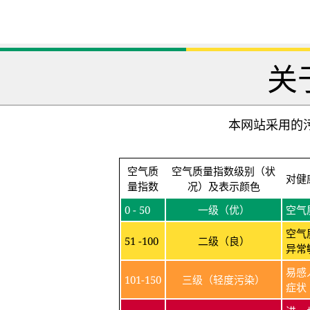
关
本网站采用的污
空气质
空气质量指数级别（状
对健
量指数
况）及表示颜色
0 - 50
一级（优）
空气
空气
51 -100
二级（良）
异常
易感
101-150
三级（轻度污染）
症状