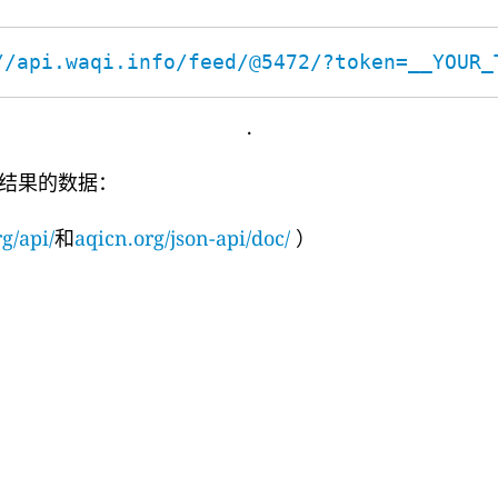
//api.waqi.info/feed/@5472/?token=__YOUR_
.
结果的数据：
g/api/
和
aqicn.org/json-api/doc/
）