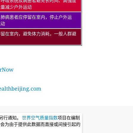
、呼吸系统疾病患者避免长时间、高强度
适量减少户外运动
、肺病患者应停留在室内，停止户外运
运动
停留在室内，避免体力消耗，一般人群避
rNow
lthbeijing.com
不另行通知。
世界空气质量指数
项目在编制
不会为由于提供此数据而直接或间接引起的