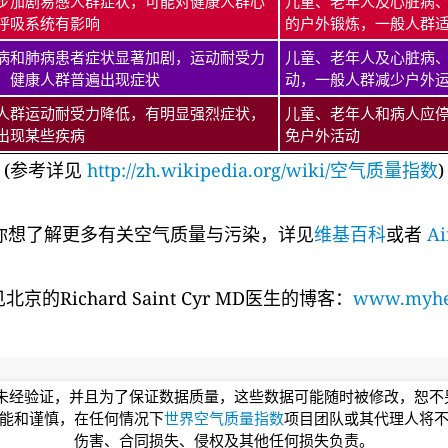
步加剧易感人群症状，可能对健康人群心
儿童、老年人及心脏病
呼吸系统有影响
的户外锻炼，一般人群
病和肺病患者症状显著加剧，运动耐受力
儿童、老年人及心脏病
，健康人群普遍出现症状
动，一般人群减少户外
人群运动耐受力降低，有明显强烈症状，
儿童、老年人和病人应
出现某些疾病
免户外活动
(参考详见
http://zh.wikipedia.org/wiki/空气质量指数
)
你想了解更多有关空气质量与污染，详见
维基百科
或者
Ai
的Richard Saint Cyr MD医生的博客：
www.myhea
均未经验证，并且为了保证数据质量，这些数据可能随时被修改，恕
能和谨慎，在任何情况下
世界空气质量指数
项目团队或其代理人将
伤害、合同损失、侵权及其他任何损失负责。