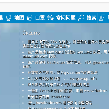
里
地图
口罩
常问问题
搜索
Credits
世界上所有的 EPA 在维护、测量和向世界公民提
质量信息方面所做的出色工作
该产品包括 MaxMind 创建的 GeoLite2 数据，可
maxmind.com 获取。
该产品包括 GeoNames 城市信息，可从 geonames
获取。
开放式天气地图，结合qweather™改进算法
公民天气观察员计划
via
cwop.waqi.info
包含修改后的哥白尼大气监测服务信息
一些由 Freepik 制作的图标，来自 www.flaticon.
部分图标来自 icons8.com
通过 locationiq.com 进行反向地理编码
来自 OpenStreetMap 的底图和数据。