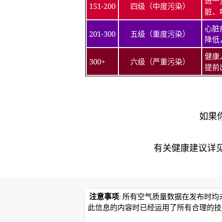
进一
151-200
四级（中度污染）
脏、
心脏
201-300
五级（重度污染）
降低
健康
300+
六级（严重污染）
提前
如果
有关健康建议详见北京
注意事项
: 所有空气质量数据在发布时
此信息的内容时已经运用了所有合理的技