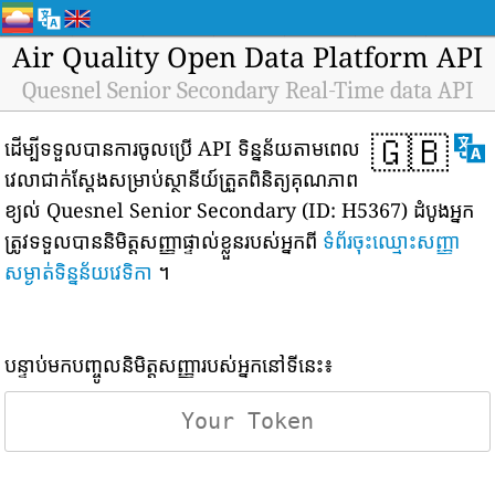
Air Quality Open Data Platform API
Quesnel Senior Secondary Real-Time data API
🇬🇧
ដើម្បីទទួលបានការចូលប្រើ API ទិន្នន័យតាមពេល
វេលាជាក់ស្តែងសម្រាប់ស្ថានីយ៍ត្រួតពិនិត្យគុណភាព
ខ្យល់ Quesnel Senior Secondary (ID: H5367) ដំបូងអ្នក
ត្រូវទទួលបាននិមិត្តសញ្ញាផ្ទាល់ខ្លួនរបស់អ្នកពី
ទំព័រចុះឈ្មោះសញ្ញា
សម្ងាត់ទិន្នន័យវេទិកា
។
បន្ទាប់មកបញ្ចូលនិមិត្តសញ្ញារបស់អ្នកនៅទីនេះ៖