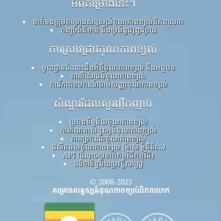
អំពីគម្រោងនេះ។
ទាក់ទងក្រុមគម្រោងសន្ទស្សន៍គុណភាពខ្យល់ពិភពលោក
កញ្ចប់ព័ត៌មាន និងប្រព័ន្ធផ្សព្វផ្សាយ
ការស្រាវជ្រាវគុណភាពខ្យល់
មូលដ្ឋានចំណេះដឹងអំពីគុណភាពខ្យល់ និងអត្ថបទ
ការពិសោធន៍គុណភាពខ្យល់
ការវិភាគឧបករណ៍ចាប់សញ្ញាគុណភាពខ្យល់
សំណួរដែលសួរញឹកញាប់
ប្រភពទិន្នន័យគុណភាពខ្យល់
ការគណនាសន្ទស្សន៍គុណភាពខ្យល់
ការព្យាករណ៍គុណភាពខ្យល់
ផលិតផលគុណភាពខ្យល់ (ម៉ាស ម៉ូនីទ័រ...)
API (ចំណុចប្រទាក់កម្មវិធីកម្មវិធី)
វេទិកាទិន្នន័យប្រវត្តិសាស្ត្រ
© 2008-2025
គម្រោងសន្ទស្សន៍គុណភាពខ្យល់ពិភពលោក