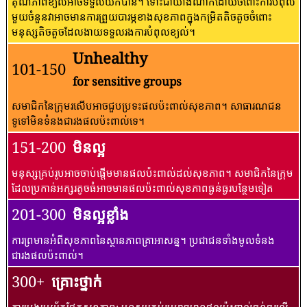
គុណភាពខ្យល់អាចទទួលយកបាន។ ទោះជាយ៉ាងណាក៏ដោយចំពោះការបំពុល
មួយចំនួនវាអាចមានការព្រួយបារម្ភខាងសុខភាពក្នុងកម្រិតតិចតួចចំពោះ
មនុស្សតិចតួចដែលងាយទទួលរងការបំពុលខ្យល់។
Unhealthy
101-150
for sensitive groups
សមាជិកនៃក្រុមរសើបអាចជួបប្រទះផលប៉ះពាល់សុខភាព។ សាធារណជន​
ទូទៅ​មិន​ទំនង​ជា​រង​ផល​ប៉ះពាល់​ទេ។
151-200
មិនល្អ
មនុស្សគ្រប់រូបអាចចាប់ផ្តើមមានផលប៉ះពាល់ដល់សុខភាព។ សមាជិកនៃក្រុម
ដែលប្រកាន់អក្សរតូចធំអាចមានផលប៉ះពាល់សុខភាពធ្ងន់ធ្ងរបន្ថែមទៀត
201-300
មិនល្អខ្លាំង
ការព្រមានអំពីសុខភាពនៃស្ថានភាពគ្រាអាសន្ន។ ប្រជាជនទាំងមូលទំនង
ជារងផលប៉ះពាល់។
300+
គ្រោះថ្នាក់
ការប្រុងប្រយ័ត្នផ្នែកសុខភាព: មនុស្សគ្រប់រូបអាចមានផលប៉ះពាល់ធ្ងន់ធ្ងរលើ