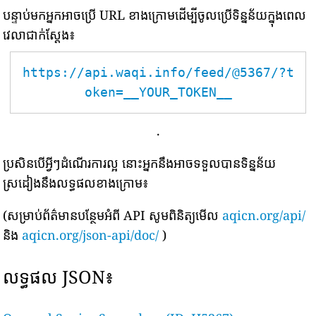
បន្ទាប់មកអ្នកអាចប្រើ URL ខាងក្រោមដើម្បីចូលប្រើទិន្នន័យក្នុងពេល
វេលាជាក់ស្តែង៖
https://api.waqi.info/feed/@5367/?t
oken=__YOUR_TOKEN__
.
ប្រសិនបើអ្វីៗដំណើរការល្អ នោះអ្នកនឹងអាចទទួលបានទិន្នន័យ
ស្រដៀងនឹងលទ្ធផលខាងក្រោម៖
(សម្រាប់ព័ត៌មានបន្ថែមអំពី API សូមពិនិត្យមើល
aqicn.org/api/
និង
aqicn.org/json-api/doc/
)
លទ្ធផល JSON៖