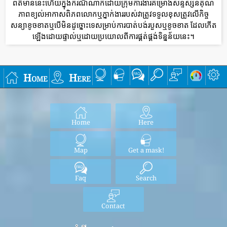
ព័ត៌មាននេះហើយក្នុងករណីណាក៏ដោយក្រុមការងារគម្រោងសន្ទស្សន៍គុណ
ភាពខ្យល់អាកាសពិភពលោកឬភ្នាក់ងាររបស់វាត្រូវទទួលខុសត្រូវលើកិច្ច
សន្យាខូចខាតឬបើមិនដូច្នោះទេសម្រាប់ការបាត់បង់របួសឬខូចខាត ដែលកើត
ឡើងដោយផ្ទាល់ឬដោយប្រយោលពីការផ្គត់ផ្គង់ទិន្នន័យនេះ។
Home
Here
Home
Here
Map
Get a mask!
Faq
Search
Contact