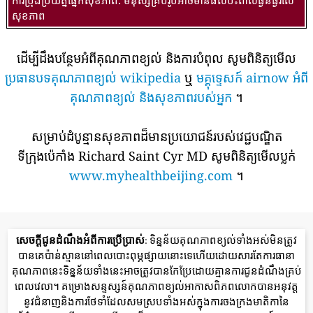
សុខភាព
ដើម្បីដឹងបន្ថែមអំពីគុណភាពខ្យល់ និងការបំពុល សូមពិនិត្យមើល
ប្រធានបទគុណភាពខ្យល់ wikipedia
ឬ
មគ្គុទ្ទេសក៍ airnow អំពី
គុណភាពខ្យល់ និងសុខភាពរបស់អ្នក
។
សម្រាប់ដំបូន្មានសុខភាពដ៏មានប្រយោជន៍របស់វេជ្ជបណ្ឌិត
ទីក្រុងប៉េកាំង Richard Saint Cyr MD សូមពិនិត្យមើលប្លក់
www.myhealthbeijing.com
។
សេចក្តីជូនដំណឹងអំពីការប្រើប្រាស់
: ទិន្នន័យគុណភាពខ្យល់ទាំងអស់មិនត្រូវ
បានគេប៉ាន់ស្មាននៅពេលបោះពុម្ភផ្សាយនោះទេហើយដោយសារតែការធានា
គុណភាពនេះទិន្នន័យទាំងនេះអាចត្រូវបានកែប្រែដោយគ្មានការជូនដំណឹងគ្រប់
ពេលវេលា។ គម្រោងសន្ទស្សន៍គុណភាពខ្យល់អាកាសពិភពលោកបានអនុវត្ត
នូវជំនាញនិងការថែទាំដែលសមស្របទាំងអស់ក្នុងការចងក្រងមាតិកានៃ