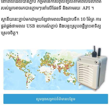
នៅពេលដែលបានភ្ជាប់ កម្រិតនៃការបំពុលខ្យល់តាមពេលវេលាពិត
របស់អ្នកអាចរកបានភ្លាមៗនៅលើផែនទី និងតាមរយៈ API ។
ស្ថានីយនេះភ្ជាប់មកជាមួយខ្សែថាមពលមិនជ្រាបទឹក 10 ម៉ែត្រ ការ
ផ្គត់ផ្គង់ថាមពល USB ឧបករណ៍ភ្ជាប់ និងបន្ទះស្រូបពន្លឺព្រះអាទិត្យ
ស្រេចចិត្ត។
សូមចុចសម្រាប់ព័ត៌មានបន្ថែម