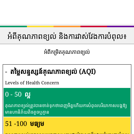
អំពីគុណភាពខ្យល់ និងការវាស់វែងការបំពុល៖
អំពីកម្រិតគុណភាពខ្យល់
-
តម្លៃសន្ទស្សន៍គុណភាពខ្យល់ (AQI)
Levels of Health Concern
0 - 50
ល្អ
គុណភាពខ្យល់ត្រូវបានចាត់ទុកថាពេញចិត្តហើយការបំពុលបរិយាកាសបង្កឱ្យ
មានហានិភ័យតិចតួចឬគ្មាន
51 -100
មធ្យម