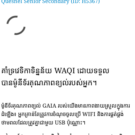
Quesnel Senior Secondary (ID: H5367)
គាំទ្រវេទិកាទិន្នន័យ WAQI ដោយទទួល
បានម៉ូនីទ័រគុណភាពខ្យល់របស់អ្នក។
ម៉ូនីទ័រគុណភាពខ្យល់ GAIA របស់យើងមានភាពងាយស្រួលក្នុងការ
ដំឡើង៖ អ្នកគ្រាន់តែត្រូវការចំណុចចូលប្រើ WIFI និងការផ្គត់ផ្គង់
ថាមពលដែលត្រូវគ្នាជាមួយ USB ប៉ុណ្ណោះ។