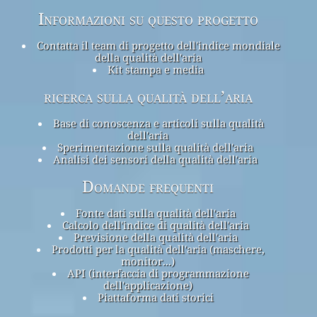
Informazioni su questo progetto
Contatta il team di progetto dell'indice mondiale
della qualità dell'aria
Kit stampa e media
ricerca sulla qualità dell’aria
Base di conoscenza e articoli sulla qualità
dell'aria
Sperimentazione sulla qualità dell'aria
Analisi dei sensori della qualità dell'aria
Domande frequenti
Fonte dati sulla qualità dell'aria
Calcolo dell'indice di qualità dell'aria
Previsione della qualità dell'aria
Prodotti per la qualità dell'aria (maschere,
monitor...)
API (interfaccia di programmazione
dell'applicazione)
Piattaforma dati storici