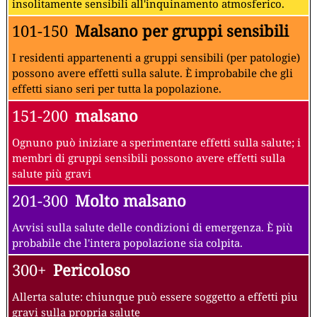
insolitamente sensibili all'inquinamento atmosferico.
101-150
Malsano per gruppi sensibili
I residenti appartenenti a gruppi sensibili (per patologie)
possono avere effetti sulla salute. È improbabile che gli
effetti siano seri per tutta la popolazione.
151-200
malsano
Ognuno può iniziare a sperimentare effetti sulla salute; i
membri di gruppi sensibili possono avere effetti sulla
salute più gravi
201-300
Molto malsano
Avvisi sulla salute delle condizioni di emergenza. È più
probabile che l'intera popolazione sia colpita.
300+
Pericoloso
Allerta salute: chiunque può essere soggetto a effetti piu
gravi sulla propria salute