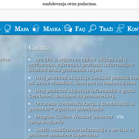
snabdevanja ovim podacima.
o
Mapa
Maska
Faq
Traži
Kon
Credits
deksa
Sve EPA u svijetu za njihov odličan rad u
održavanju, mjerenju i pružanju informacija o
kvaliteti zraka građanima svijeta
Ovaj proizvod uključuje GeoLite2 podatke kre
od strane MaxMind, dostupne na maxmind.com.
Ovaj proizvod uključuje informacije o gradu
GeoNames, dostupne na geonames.org.
Otvorena vremenska karta, u kombinaciji sa
qweather™ algoritam poboljšanja
Program Citizen Weather Observer
via
cwop.waqi.info
Sadrži modificirane informacije o servisu za
praćenje atmosfere Copernicus