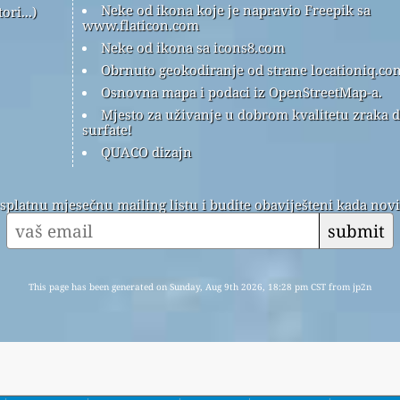
Neke od ikona koje je napravio Freepik sa
ri...)
www.flaticon.com
Neke od ikona sa icons8.com
Obrnuto geokodiranje od strane locationiq.co
Osnovna mapa i podaci iz OpenStreetMap-a.
Mjesto za uživanje u dobrom kvalitetu zraka 
surfate!
QUACO dizajn
esplatnu mjesečnu mailing listu i budite obaviješteni kada nov
submit
This page has been generated on Sunday, Aug 9th 2026, 18:28 pm CST from jp2n