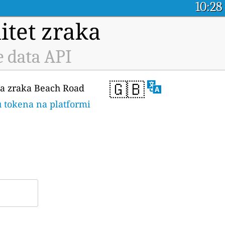
10:28
itet zraka
 data API
🇬🇧
eta zraka Beach Road
ju tokena na platformi