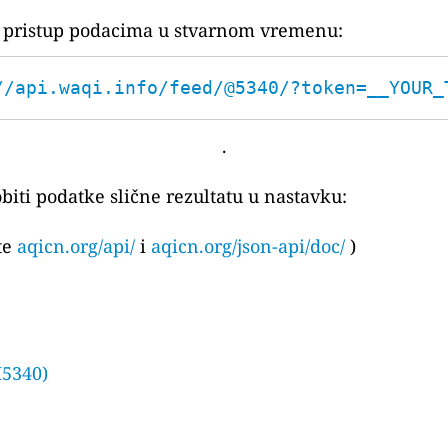
za pristup podacima u stvarnom vremenu:
//api.waqi.info/feed/@5340/?token=__YOUR_
.
biti podatke slične rezultatu u nastavku:
ite
aqicn.org/api/
i
aqicn.org/json-api/doc/
)
H5340)