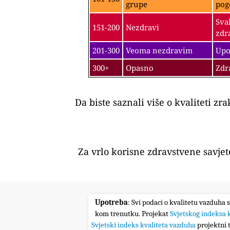
grupe
pog
Sva
151-200
Nezdravi
zdr
201-300
Veoma nezdravim
Upo
300+
Opasno
Zdr
Da biste saznali više o kvaliteti zr
Za vrlo korisne zdravstvene savje
Upotreba
: Svi podaci o kvalitetu vazduha 
kom trenutku. Projekat
Svjetskog indeksa 
Svjetski indeks kvaliteta vazduha
projektni t