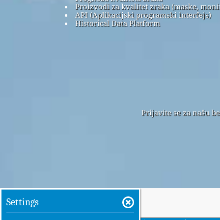
Proizvodi za kvalitet zraka (maske, monito
API (Aplikacijski programski interfejs)
Historical Data Platform
Prijavite se za našu b
Settings