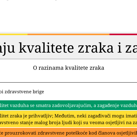
ju kvalitete zraka i z
O razinama kvalitete zraka
oi zdravstvene brige
litet vazduha se smatra zadovoljavajućim, a zagađenje vazduha 
litet zraka je prihvatljiv; Međutim, neki zagađivači mogu imat
avstveno stanje malog broja ljudi koji su veoma osjetljivi na z
e prouzrokovati zdravstvene poteškoće kod članova osjetljivih