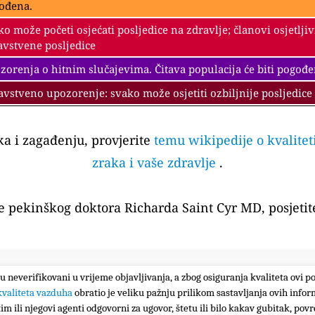
ođena.
ko može početi osjećati posljedice na zdravlje; članovi osjetlji
avstvene posljedice
zorenja o hitnim slučajevima. Čitava populacija će biti pogođe
avstveno upozorenje: svako može osjetiti ozbiljnije posljedice
aka i zagađenju, provjerite
temu wikipedije o kvalitet
zraka i vaše zdravlje
.
te pekinškog doktora Richarda Saint Cyr MD, posjetit
su neverifikovani u vrijeme objavljivanja, a zbog osiguranja kvaliteta ovi p
kvaliteta vazduha
obratio je veliku pažnju prilikom sastavljanja ovih infor
im ili njegovi agenti odgovorni za ugovor, štetu ili bilo kakav gubitak, povre