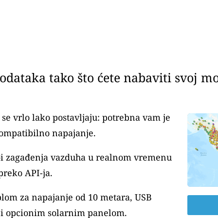
dataka tako što ćete nabaviti svoj mon
se vrlo lako postavljaju: potrebna vam je
ompatibilno napajanje.
voi zagađenja vazduha u realnom vremenu
preko API-ja.
blom za napajanje od 10 metara, USB
i opcionim solarnim panelom.