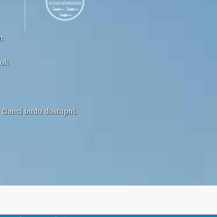
m
dok
i članci budu dostupni.