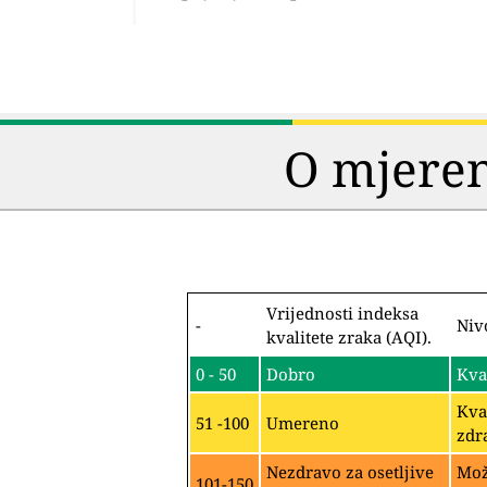
O mjeren
Vrijednosti indeksa
-
Niv
kvalitete zraka (AQI).
0 - 50
Dobro
Kva
Kva
51 -100
Umereno
zdr
Nezdravo za osetljive
Mož
101-150