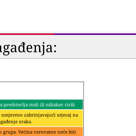
agađenja:
predstavlja mali ili nikakav rizik
i umjereno zabrinjavajući utjecaj na
agađenje zraka.
 grupa. Većina verovatno neće biti