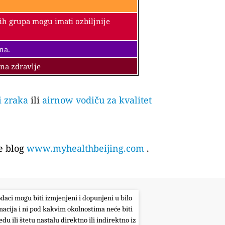
vih grupa mogu imati ozbiljnije
na.
 na zdravlje
i zraka
ili
airnow vodiču za kvalitet
e blog
www.myhealthbeijing.com
.
odaci mogu biti izmjenjeni i dopunjeni u bilo
macija i ni pod kakvim okolnostima neće biti
du ili štetu nastalu direktno ili indirektno iz