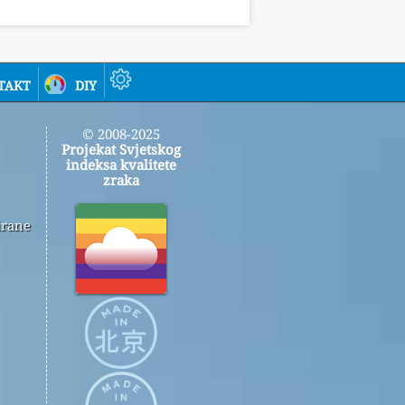
takt
diy
© 2008-2025
Projekat Svjetskog
indeksa kvalitete
zraka
irane