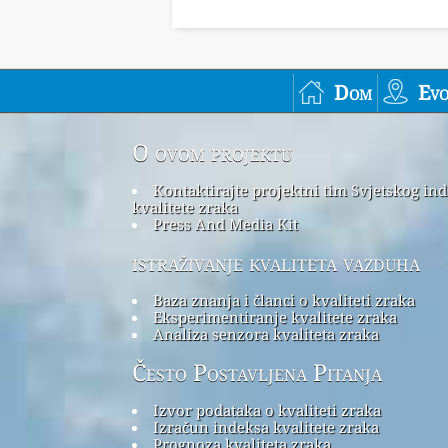
Dom
Ev
O ovom projektu
Kontaktirajte projektni tim Svjetskog in
kvalitete zraka
Press And Media Kit
istraživanje kvaliteta vazduha
Baza znanja i članci o kvaliteti zraka
Eksperimentiranje kvalitete zraka
Analiza senzora kvaliteta zraka
Često Postavljena Pitanja
Izvor podataka o kvaliteti zraka
Izračun indeksa kvalitete zraka
Prognoza kvaliteta zraka