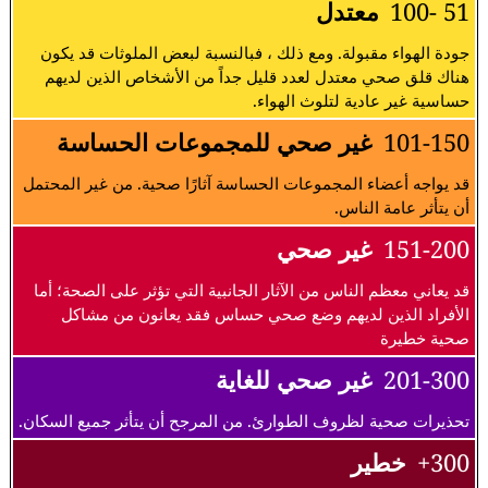
51 -100
معتدل
جودة الهواء مقبولة. ومع ذلك ، فبالنسبة لبعض الملوثات قد يكون
هناك قلق صحي معتدل لعدد قليل جداً من الأشخاص الذين لديهم
حساسية غير عادية لتلوث الهواء.
101-150
غير صحي للمجموعات الحساسة
قد يواجه أعضاء المجموعات الحساسة آثارًا صحية. من غير المحتمل
أن يتأثر عامة الناس.
151-200
غير صحي
قد يعاني معظم الناس من الآثار الجانبية التي تؤثر على الصحة؛ أما
الأفراد الذين لديهم وضع صحي حساس فقد يعانون من مشاكل
صحية خطيرة
201-300
غير صحي للغاية
تحذيرات صحية لظروف الطوارئ. من المرجح أن يتأثر جميع السكان.
300+
خطير