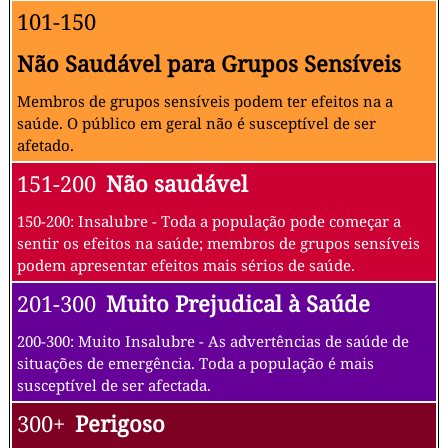
101-150
Não Saudável para Grupos Sensíveis
Membros de grupos sensíveis podem ter efeitos na a
saúde. O público em geral não é susceptível de ser
afetado.
151-200
Não saudável
150-200: Insalubre - Toda a população pode começar a
sentir os efeitos na saúde; membros de grupos sensíveis
podem apresentar efeitos mais sérios de saúde.
201-300
Muito Prejudical à Saúde
200-300: Muito Insalubre - As advertências de saúde de
situações de emergência. Toda a população é mais
susceptível de ser afectada.
300+
Perigoso