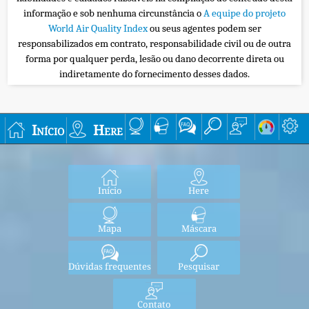
informação e sob nenhuma circunstância o
A equipe do projeto
World Air Quality Index
ou seus agentes podem ser
responsabilizados em contrato, responsabilidade civil ou de outra
forma por qualquer perda, lesão ou dano decorrente direta ou
indiretamente do fornecimento desses dados.
Início
Here
Início
Here
Mapa
Máscara
Dúvidas frequentes
Pesquisar
Contato