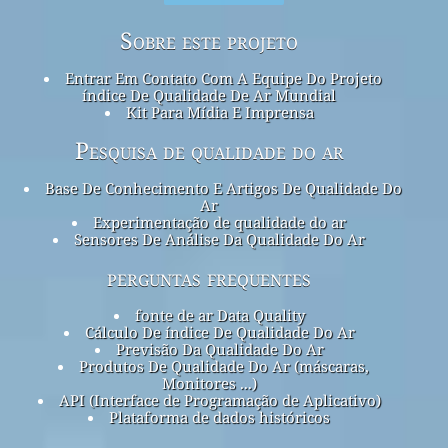
Sobre este projeto
Entrar Em Contato Com A Equipe Do Projeto
índice De Qualidade De Ar Mundial
Kit Para Mídia E Imprensa
Pesquisa de qualidade do ar
Base De Conhecimento E Artigos De Qualidade Do
Ar
Experimentação de qualidade do ar
Sensores De Análise Da Qualidade Do Ar
perguntas frequentes
fonte de ar Data Quality
Cálculo De índice De Qualidade Do Ar
Previsão Da Qualidade Do Ar
Produtos De Qualidade Do Ar (máscaras,
Monitores ...)
API (Interface de Programação de Aplicativo)
Plataforma de dados históricos