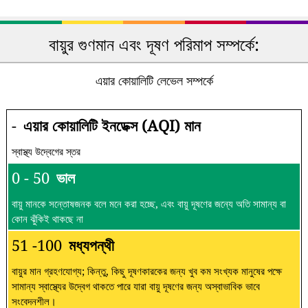
বায়ুর গুণমান এবং দূষণ পরিমাপ সম্পর্কে:
এয়ার কোয়ালিটি লেভেল সম্পর্কে
-
এয়ার কোয়ালিটি ইনডেক্স (AQI) মান
স্বাস্থ্য উদ্বেগের স্তর
0 - 50
ভাল
বায়ু মানকে সন্তোষজনক বলে মনে করা হচ্ছে, এবং বায়ু দূষণের জন্যে অতি সামান্য বা
কোন ঝুঁকিই থাকছে না
51 -100
মধ্যপন্থী
বায়ুর মান গ্রহণযোগ্য; কিন্তু, কিছু দূষণকারকের জন্য খুব কম সংখ্যক মানুষের পক্ষে
সামান্য স্বাস্থ্যের উদ্বেগ থাকতে পারে যারা বায়ু দূষণের জন্য অস্বাভাবিক ভাবে
সংবেদনশীল।