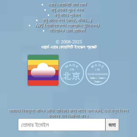
এয়ার কোয়ালিটি ডাটা সোর্স
বায়ু গুণমান সূচক গণনা
বায়ু মানের পূর্বাভাস
বায়ু মানের পণ্য (মাস্ক, মনিটর...)
API (অ্যাপ্লিকেশন প্রোগ্রামিং ইন্টারফেস)
ঐতিহাসিক ডেটা প্ল্যাটফর্ম
© 2008-2025
ওয়ার্ল্ড এয়ার কোয়ালিটি ইনডেক্স প্রজেক্ট
আমাদের বিনামূল্যে মাসিক মেলিং তালিকার জন্য সাইন আপ করুন, এবং নতুন নিবন্ধ
উপলব্ধ হলে বিজ্ঞপ্তি পান।
জমা