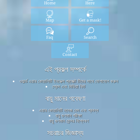
Home
Here
Map
Get a mask!
Faq
Search
Contact
এই প্রকল্প সম্পর্কে
ওয়ার্ল্ড এয়ার কোয়ালিটি ইনডেক্স প্রজেক্ট টিমের সাথে যোগাযোগ করুন
প্রেস এবং মিডিয়া কিট
বায়ু মানের গবেষণা
এয়ার কোয়ালিটি নলেজ বেস এবং প্রবন্ধ
বায়ু গুণমান পরীক্ষা
বায়ু গুণমান সেন্সর বিশ্লেষণ
সচরাচর জিজ্ঞাস্য