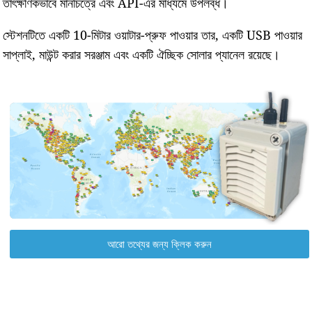
তাৎক্ষণিকভাবে মানচিত্রে এবং API-এর মাধ্যমে উপলব্ধ।
স্টেশনটিতে একটি 10-মিটার ওয়াটার-প্রুফ পাওয়ার তার, একটি USB পাওয়ার
সাপ্লাই, মাউন্ট করার সরঞ্জাম এবং একটি ঐচ্ছিক সোলার প্যানেল রয়েছে।
আরো তথ্যের জন্য ক্লিক করুন