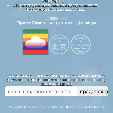
маніторы…)
API (інтэрфейс прыкладнога праграмавання)
Платформа гістарычных даных
© 2008-2025
Праект Сусветнага індэкса якасці паветра
Падпішыцеся на наш бясплатны штомесячны спіс
рассылкі і атрымлівайце апавяшчэнні, калі з'явяцца
новыя артыкулы.
прадставіць
This page has been generated on Saturday, Aug 8th 2026, 04:14 am CST from jp2n