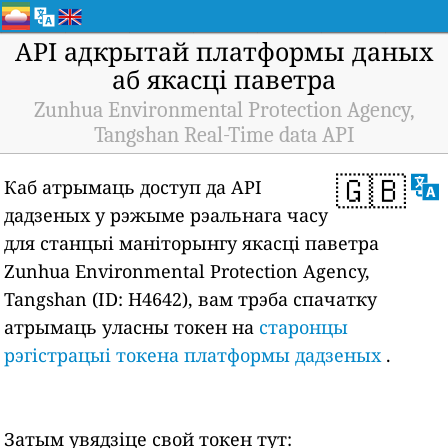
API адкрытай платформы даных
аб якасці паветра
Zunhua Environmental Protection Agency,
Tangshan Real-Time data API
🇬🇧
Каб атрымаць доступ да API
дадзеных у рэжыме рэальнага часу
для станцыі маніторынгу якасці паветра
Zunhua Environmental Protection Agency,
Tangshan (ID: H4642), вам трэба спачатку
атрымаць уласны токен на
старонцы
рэгістрацыі токена платформы дадзеных
.
Затым увядзіце свой токен тут: