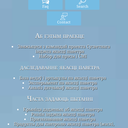
Faq
Search
Contact
Аб гэтым праекце
Звяжыцеся з камандай праекта Сусветнага
індэкса якасці паветра
Набор для прэсы і СМІ
даследаванне якасці паветра
База ведаў і артыкулы па якасці паветра
Эксперымент па якасці паветра
Аналіз датчыкаў якасці паветра
Часта задаюць пытанні
Крыніца дадзеных аб якасці паветра
Разлік індэкса якасці паветра
Прагназаванне якасці паветра
Прадукты для кантролю якасці паветра (маскі,