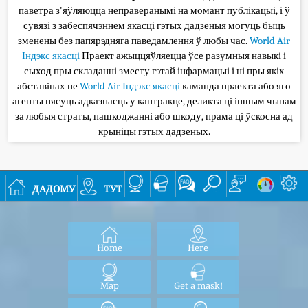
паветра з'яўляюцца неправеранымі на момант публікацыі, і ў
сувязі з забеспячэннем якасці гэтых дадзеныя могуць быць
зменены без папярэдняга паведамлення ў любы час.
World Air
Індэкс якасці
Праект ажыццяўляецца ўсе разумныя навыкі і
сыход пры складанні зместу гэтай інфармацыі і ні пры якіх
абставінах не
World Air Індэкс якасці
каманда праекта або яго
агенты нясуць адказнасць у кантракце, деликта ці іншым чынам
за любыя страты, пашкоджанні або шкоду, прама ці ўскосна ад
крыніцы гэтых дадзеных.
дадому
тут
Home
Here
Map
Get a mask!