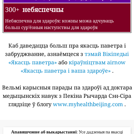
300+
небяспечны
Небяспечна для здароўя: кожны можа адчуваць
больш сур'ёзныя наступствы для здароўя
Каб даведацца больш пра якасць паветра і
забруджванне, азнаёмцеся з
тэмай Вікіпедыі
«Якасць паветра»
або
кіраўніцтвам airnow
«Якасць паветра і ваша здароўе»
.
Вельмі карысныя парады па здароўі ад доктара
медыцынскіх навук з Пекіна Рычарда Сэн-Сіра
глядзіце ў блогу
www.myhealthbeijing.com
.
Апавяшчэнне аб выкарыстанні
: Усе дадзеныя па якасці