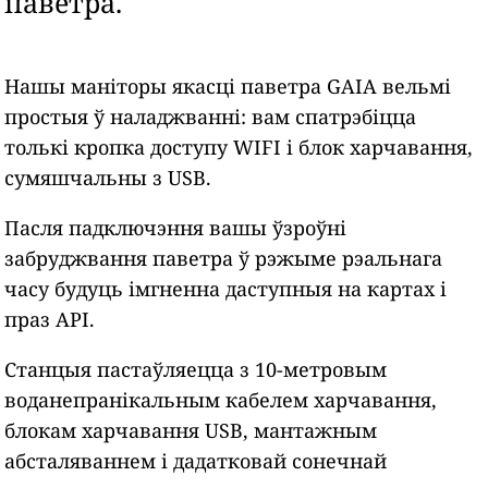
паветра.
Нашы маніторы якасці паветра GAIA вельмі
простыя ў наладжванні: вам спатрэбіцца
толькі кропка доступу WIFI і блок харчавання,
сумяшчальны з USB.
Пасля падключэння вашы ўзроўні
забруджвання паветра ў рэжыме рэальнага
часу будуць імгненна даступныя на картах і
праз API.
Станцыя пастаўляецца з 10-метровым
воданепранікальным кабелем харчавання,
блокам харчавання USB, мантажным
абсталяваннем і дадатковай сонечнай