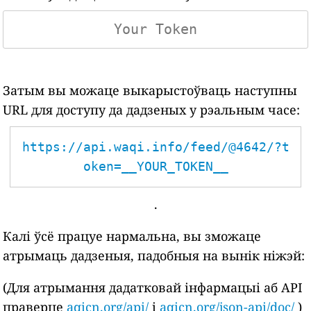
Затым вы можаце выкарыстоўваць наступны
URL для доступу да дадзеных у рэальным часе:
https://api.waqi.info/feed/@4642/?t
oken=__YOUR_TOKEN__
.
Калі ўсё працуе нармальна, вы зможаце
атрымаць дадзеныя, падобныя на вынік ніжэй:
(Для атрымання дадатковай інфармацыі аб API
праверце
aqicn.org/api/
і
aqicn.org/json-api/doc/
)