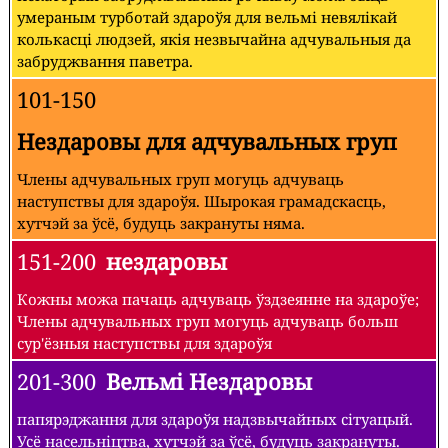
умераным турботай здароўя для вельмі невялікай
колькасці людзей, якія незвычайна адчувальныя да
забруджвання паветра.
101-150
Нездаровы для адчувальных груп
Члены адчувальных груп могуць адчуваць
наступствы для здароўя. Шырокая грамадскасць,
хутчэй за ўсё, будуць закрануты няма.
151-200
нездаровы
Кожны можа пачаць адчуваць ўздзеянне на здароўе;
Члены адчувальных груп могуць адчуваць больш
сур'ёзныя наступствы для здароўя
201-300
Вельмі Нездаровы
папярэджання для здароўя надзвычайных сітуацый.
Усё насельніцтва, хутчэй за ўсё, будуць закрануты.