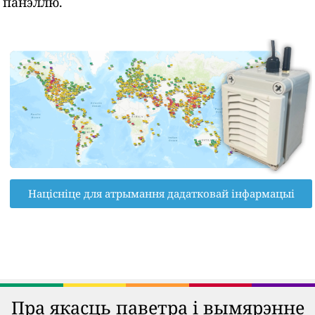
панэллю.
Націсніце для атрымання дадатковай інфармацыі
Пра якасць паветра і вымярэнне