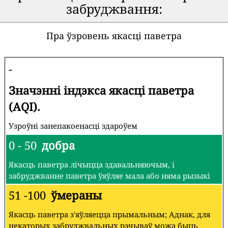
забруджвання:
Пра ўзровень якасці паветра
-
Значэнні індэкса якасці паветра
(AQI).
Узроўні занепакоенасці здароўем
0 - 50
добра
Якасць паветра лічыцца здавальняючым, і
забруджванне паветра ўяўляе мала або няма рызыкі
51 -100
ўмераны
Якасць паветра з'яўляецца прымальным; Аднак, для
некаторых забруджвальных рэчываў можа быць