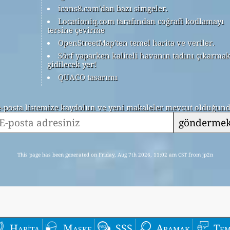
icons8.com'dan bazı simgeler.
Locationiq.com tarafından coğrafi kodlamayı
tersine çevirme
OpenStreetMap'ten temel harita ve veriler.
Sörf yaparken kaliteli havanın tadını çıkarmak
gidilecek yer!
QUACO tasarımı
 e-posta listemize kaydolun ve yeni makaleler mevcut olduğunda
gönderme
This page has been generated on Friday, Aug 7th 2026, 11:02 am CST from jp2n
Harita
Maske
SSS
Aramak
Tem