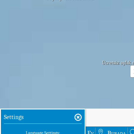
Ücretsiz aylık
Settings
Ev
Burada
Language Settings: