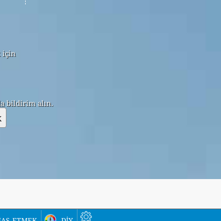
 için
 bildirim alın.
k
as etmek
diy