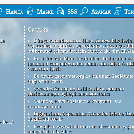
Harita
Maske
SSS
Aramak
Tem
Credits
yle
Dünya vatandaşlarına Hava Kalitesi bilgilerin
korunması, ölçülmesi ve sağlanması konusundak
mükemmel çalışmaları için dünyadaki tüm EPA'la
Bu ürün, MaxMind tarafından oluşturulan ve
maxmind.com adresinden temin edilebilen GeoLi
verilerini içerir.
Bu ürün, geonames.org'da bulunan GeoNames
bilgilerini içerir.
qweather&trade ile birlikte Hava Durumu
Haritasını açın; iyileştirme algoritması
Vatandaş Hava Gözlemcisi Programı
via
cwop.waqi.info
Değiştirilmiş Copernicus Atmosfer İzleme Hiz
Bilgilerini içerir
örler…)
Freepik'in www.flaticon.com adresinden yaptı
simgelerden bazıları