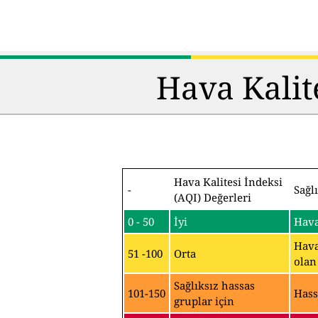
Hava Kalit
Hava Kalitesi İndeksi
-
Sağl
(AQI) Değerleri
0 - 50
İyi
Hava
Hava
51 -100
Orta
olan
Sağlıksız hassas
101-150
Hass
gruplar için