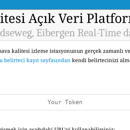
tesi Açık Veri Platfo
ldseweg, Eibergen Real-Time d
hava kalitesi izleme istasyonunun gerçek zamanlı ve
u belirteci kayıt sayfasından
kendi belirtecinizi alm
işmek için aşağıdaki URL'yi kullanabilirsiniz: