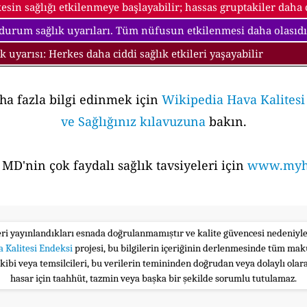
esin sağlığı etkilenmeye başlayabilir; hassas gruptakiler daha ci
 durum sağlık uyarıları. Tüm nüfusun etkilenmesi daha olasıdı
ık uyarısı: Herkes daha ciddi sağlık etkileri yaşayabilir
aha fazla bilgi edinmek için
Wikipedia Hava Kalites
ve Sağlığınız kılavuzuna
bakın.
MD'nin çok faydalı sağlık tavsiyeleri için
www.myhe
leri yayınlandıkları esnada doğrulanmamıştır ve kalite güvencesi nedeniy
 Kalitesi Endeksi
projesi, bu bilgilerin içeriğinin derlenmesinde tüm maku
ekibi veya temsilcileri, bu verilerin temininden doğrudan veya dolaylı ola
hasar için taahhüt, tazmin veya başka bir şekilde sorumlu tutulamaz.