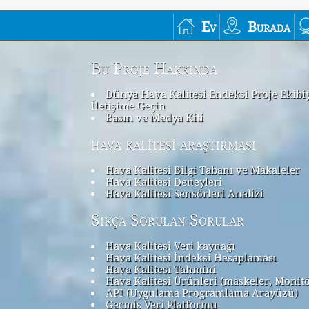
Ev
Burada
Bu Proje Hakkında
Dünya Hava Kalitesi Endeksi Proje Ekibi
İletişime Geçin
Basın ve Medya Kiti
hava kalitesi araştırması
Hava Kalitesi Bilgi Tabanı ve Makaleler
Hava Kalitesi Deneyleri
Hava Kalitesi Sensörleri Analizi
Sıkça Sorulan Sorular
Hava Kalitesi Veri kaynağı
Hava Kalitesi İndeksi Hesaplaması
Hava Kalitesi Tahmini
Hava Kalitesi Ürünleri (maskeler, Monit
API (Uygulama Programlama Arayüzü)
Geçmiş Veri Platformu