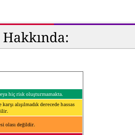
ü Hakkında:
 veya hiç risk oluşturmamakta.
ine karşı alışılmadık derecede hassas
lir.
i olası değildir.