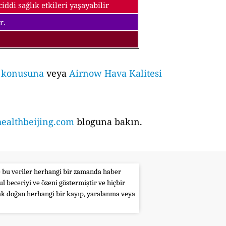
ddi sağlık etkileri yaşayabilir
r.
i konusuna
veya
Airnow Hava Kalitesi
althbeijing.com
bloguna bakın.
le bu veriler herhangi bir zamanda haber
l beceriyi ve özeni göstermiştir ve hiçbir
rak doğan herhangi bir kayıp, yaralanma veya