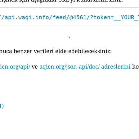
//api.waqi.info/feed/@4561/?token=__YOUR_
.
nuca benzer verileri elde edebileceksiniz:
icn.org/api/
ve
aqicn.org/json-api/doc/ adreslerini
ko
1)