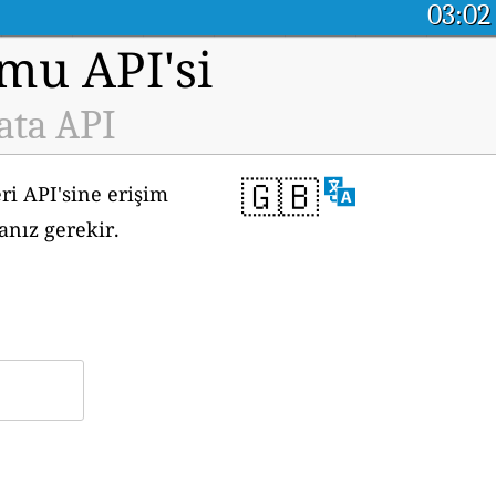
03:02
rmu API'si
ata API
🇬🇧
ri API'sine erişim
anız gerekir.