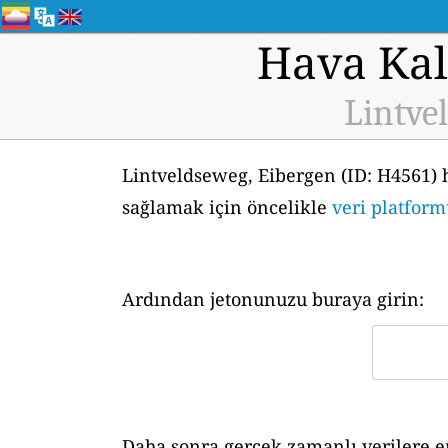
Hava Kali
Lintve
Lintveldseweg, Eibergen (ID: H4561) 
sağlamak için öncelikle
veri platform
Ardından jetonunuzu buraya girin:
Daha sonra gerçek zamanlı verilere er