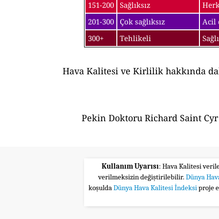
151-200
Sağlıksız
Herk
201-300
Çok sağlıksız
Acil
300+
Tehlikeli
Sağl
Hava Kalitesi ve Kirlilik hakkında d
Pekin Doktoru Richard Saint Cyr 
Kullanım Uyarısı
: Hava Kalitesi veri
verilmeksizin değiştirilebilir.
Dünya Hava
koşulda
Dünya Hava Kalitesi İndeksi
proje 