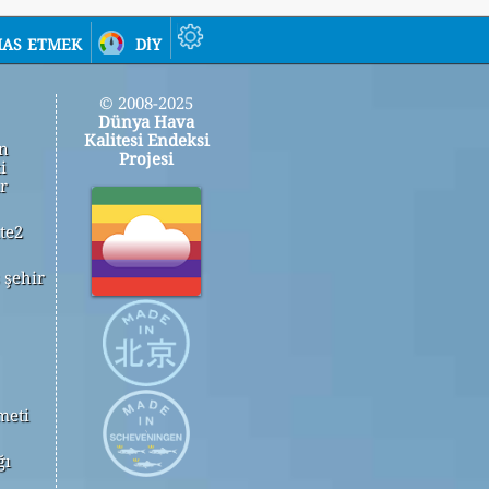
as etmek
diy
© 2008-2025
Dünya Hava
Kalitesi Endeksi
in
Projesi
i
r
te2
 şehir
meti
ğı